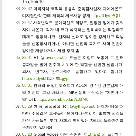
Thu, Feb 10
23:32
미국지역 코믹북 유통의 준독점사업자 다이아몬드,
디지털만화 판매 계획의 세부사항 공개
http://3.ly/sPQD
22:47
사회변혁도 분야혁신도 희망도, 일정한 잉여가 갖춰
져야 나온다. 각자 내 코가 석자라는 알리바이는 막강하고
대체로 정당하니까. 일자리 실패로 잉여를 강제하고 학생
들을 선봉장시키거나, 아니면 선진적 복지로 사회 전반에
잉여를 제공하거나. 제발 후자 좀.
22:31
RT @
ravenclaw69
: 오늘은 이집트 노총이 두 번째
총파업을 벌여 민주화 시위에 한 역할을 선언한 날입니다.
의사, 변호사, 간호사까지 동참하고 있다고 합니다.
http://bit.ly/ibH1Zk
/
#Egypt
08:01
천하의 허핑턴포스트가 AOL에 인수된 언론업계 대
박 이벤트, 그걸 바라보는 MK신문의 주안점은 “이혼녀 대
박” OTL
http://www.mk.co.kr/?100740
03:29
한 표 굽실굽실. RT @
pythagoras0
문제가 터질 때
마다 주옥같은 트윗들이 쏟아져나온다. 이 훌륭한 생각을
가진 사람들이 부디 사회의 책임있는 자리로 올라가기를
주저하지 말기를!
03:28
Global Voices 이던 주커맨 @
EthanZ
의 글: “튀니