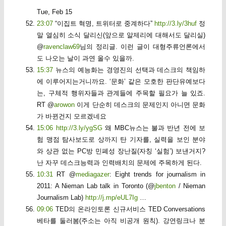
Tue, Feb 15
23:07
“이집트 혁명, 트위터로 중계하다”
http://3.ly/3huf
정
말 열심히 소식 달리신(앞으로 알제리에 대해서도 달리실)
@
ravenclaw69
님의 정리글. 이런 글이 대형주류언론에서
도 나오는 날이 과연 올수 있을까.
15:37
뉴스의 예능화는 경영진의 선택과 데스크의 책임하
에 이루어지는거니까요. ‘문화’ 같은 모호한 판단유예보다
는, 구체적 행위자들과 관계들에 주목할 필요가 늘 있죠.
RT @
arowon
이게 단순히 데스크의 문제인지 아니면 문화
가 바뀐건지 모르겠네요
15:06
http://3.ly/ygSG
왜 MBC뉴스는 불과 반년 전에 보
험 맹점 탐사보도로 상까지 탄 기자를, 실력을 보인 분야
와 상관 없는 PC방 민폐성 장난질(자칭 ‘실험’) 보낸거지?
난 자꾸 데스크능력과 인력배치의 문제에 주목하게 된다.
10:31
RT @
mediagazer
: Eight trends for journalism in
2011: A Nieman Lab talk in Toronto (@
jbenton
/ Nieman
Journalism Lab)
http://j.mp/eUL7Ig
…
09:06
TED의 온라인토론 신규서비스 TED Conversations
베타를 둘러봄(주소는 아직 비공개 원칙). 강연링크나 분