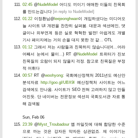
02:45
@
NudeModel
어디도 끼이기 애매한 이들의 친목회
를 만드는겁니다
[
in reply to NudeModel
]
01:22
이정환님@
leejeonghwan
이 개입하셨다는 미디어오
늘 사이트 UI 개편을 찬찬히 살펴봄. 대문과 섹션메인, 댓
글이나 외부연계 등은 실로 혁혁한 발전! 아쉽게도 개별
기사 페이지에는 거의 손을 대지 못한 것 같… OTL
01:12
그래서 저는 사람들과 친목하지 않습니다(어…어라
어째서 눈에서 물이…) RT @
NudeModel
트위터가 진보
친목질의 요람이 되지 않을지 걱정. 참고로 친목질은 부정
적 어휘다
00:57
RT @
woohyong
: 국회예산정책처 2011년도 예산안
분석자료
http://goo.gl/UBX9l
예산정책처 사이트는 어느
검색에도 안나옴. 사이트가 SEO 전혀 고려하지 않고 만들
어진듯. 단 네이버는 전문정보 섹션의 국회도서관 자료 통
해 검색됨
Sun, Feb 06
23:39
@
Myst_Troubadour
옙 까일짓에 대해 합당한 수준
으로 까는 것은 강자든 약자든 상관없죠. 제 이야기는