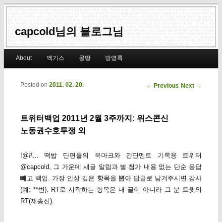
capcold님의 블로그님
Main menu
About
엑기스
몽땅
방명록
Skip to primary content
Skip to secondary content
Posted on
2011. 02. 20.
Post navigation
←
Previous
Next
→
트위터백업 2011년 2월 3주까지: 위스콘신
노동권수호투쟁 외
!@#… 떡밥 단편들의 북마크와 간단멘트 기록용 트위터
@capcold, 그 가운데 새글 알림과 별 첨가 내용 없는 단순 응답
빼고 백업. 가장 인상 깊은 항목을 뽑아 답글로 남겨주시면 감사
(예: **번). RT로 시작하는 항목은 내 글이 아니라 그 분 트윗의
RT(재송신).