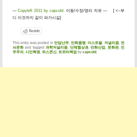
—
Copyleft 2011 by capcold
. 이동/수정/영리 자유 — [ <--부
디 이것까지 같이 퍼가시길]
Reddit
This entry was posted in
만담난무
,
만화품평
,
아스트랄
,
저널리즘
,
전
뇌문화
and tagged
과학저널리즘
,
단체협상권
,
만화산업
,
문화판
,
민
주주의
,
시민혁명
,
위스콘신
,
트위터백업
by
capcold
.