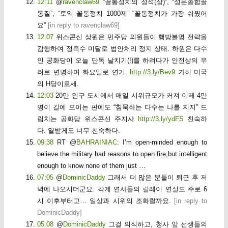
12:11
@
ravenclaw69
“꼴통정치의 정석(상)”, “성문종합꼴
통질”, “토익 꼴통정치 1000제” “꼴통정치가 가장 쉬웠어
요”
[
in reply to ravenclaw69
]
12:07
위스콘신 상원은 민주당 의원들이 행방불명 전략을
감행하여 정족수 미달로 법안처리 정지 상태. 하원은 다수
인 공화당이 오늘 단독 날치기(!)를 하려다가 안전상의 우
려로 변명하며 화요일로 연기.
http://3.ly/Bev9
가히 미국
의 H당이로세.
12:03
20만 인구 도시에서 매일 시위규모가 커져 이제 4만
명이 길에 모이는 판에도 “침묵하는 다수는 나를 지지” 드
립치는 공화당 위스콘신 주지사
http://3.ly/ydFS
친숙하
다. 열받게도 너무 친숙하다.
09:38
RT @
BAHRAINIAC
: I’m open-minded enough to
believe the military had reasons to open fire,but intelligent
enough to know none of them just …
07:05
@
DominicDaddy
그래서 더 많은 분들이 퇴근 후 저
녁에 나오시더군요. 각계 연사들의 릴레이 연설도 주로 6
시 이후부터고… 일상과 시위의 조화랄까요.
[
in reply to
DominicDaddy
]
05:08
@
DominicDaddy
그걸 의식하고, 청사 앞 선생들의