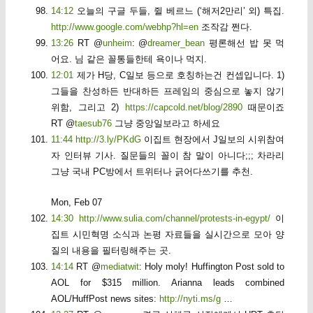
14:12
오늘의 구글 두들, 쥘 베르느 (‘해저2만리’ 외) 특집.
http://www.google.com/webhp?hl=en
조작감 쩐다.
13:26
RT @
unheim
: @
dreamer_bean
평론해선 밥 못 먹
어요. 님 같은 꼴통들한테 욕이나 먹지.
12:01
제가 H당, C일보 등으로 호칭하는건 컨셉입니다. 1)
그들을 찬성하든 반대하든 프레임의 중심으로 놓지 않기
위함, 그리고 2)
https://capcold.net/blog/2890
때문이죠
RT @
taesub76
그냥 중앙일보라고 하세요
11:44
http://3.ly/PKdG
이집트 현장에서 J일보의 시위참여
자 인터뷰 기사. 질문들의 꼴이 참 말이 아니다;;; 차라리
그냥 국내 PC방에서 트위터나 긁어다쓰기를 추천.
Mon, Feb 07
14:30
http://www.sulia.com/channel/protests-in-egypt/
이
집트 시민혁명 소식과 논평 자료들을 실시간으로 모아 양
질의 내용을 필터링해주는 곳.
14:14
RT @
mediatwit
: Holy moly! Huffington Post sold to
AOL for $315 million. Arianna leads combined
AOL/HuffPost news sites:
http://nyti.ms/g
…