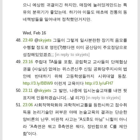
으니 예상된 귀결이긴 하지만, 매장에 눌러앉게만드는 특
유의 분위기가 좋았는데. 하기야 이들도 애초에 전통의 동
네책방들을 밀어내며 정착했던거지만.
Wed, Feb 16
23:49
@
skyjets
그들이 그렇게 일사분란한 장기적 음모를
수행할 정도로 영민(?)했다면 이미 공산당이 주요정당으로
성장해있었겠죠;;
[
in reply to skyjets
]
23:16
주립대 TA들을 포함, 공립학교 교사들의 단체협상
권을 (사실상) 없애는 위스콘신주 신임 공화당주지사의 법
안에 반대하기 위해 고등학생들까지 시위대열 동참.
http://3.ly/BBW9
이런게 교육이다
http://3.ly/uFH7
23:11
@
skyjets
그 발언, 나중에 입시논술교재를 내면 뒷
표지에 인용하겠습니다(…낼 리가)
[
in reply to skyjets
]
23:06
사회적맥락화와 과학적비교틀을 등한시하고 점수취
득용 논리기술만 퍼부은 야매 논술교육의 결과는 단순한
양비론의 난무. 비판적 사고는 “A도B도 아님” 니힐이 아니
라 “A측면은 뭐고 B측면은 뭐다, 정반합으로 C를 제안
함”이다.