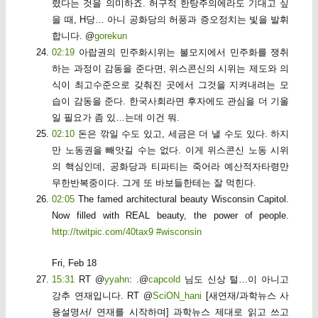
렸다는 것을 의미하죠. 허구적 한탕주의에라도 기대고 싶
을 때, H당… 아니 공화당의 허풍과 증오정치는 빛을 발휘
합니다. @
gorekun
02:19
아랍권의 민주화시위는 불모지에서 민주화를 쟁취
하는 과정이 감동을 준다면, 위스콘신의 시위는 제도와 의
식이 최고수준으로 갖춰진 곳에서 그것을 지켜내려는 모
습이 감동을 준다. 한국사회라면 후자에도 관심을 더 기울
일 필요가 좀 있…는데 이건 뭐.
02:10
돈은 깎일 수도 있고, 세금은 더 낼 수도 있다. 하지
만 노동권을 빼앗길 수는 없다. 이게 위스콘신 노동 시위
의 핵심인데, 공화당과 티파티는 죽어라 예산적자타령만
무한반복중이다. 그게 또 바보들한테는 잘 먹힌다.
02:05
The famed architectural beauty Wisconsin Capitol.
Now filled with REAL beauty, the power of people.
http://twitpic.com/40tax9
#wisconsin
Fri, Feb 18
15:31
RT @
yyahn
: .@
capcold
님도 신상 털…이 아니고
강추 연재입니다. RT @
SciON_hani
[새연재/과학뉴스 사
용설명서/ 연재를 시작하며] 과학뉴스 제대로 읽고 쓰고