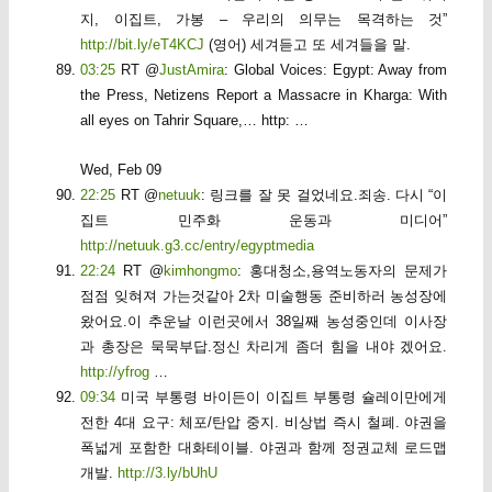
지, 이집트, 가봉 – 우리의 의무는 목격하는 것”
http://bit.ly/eT4KCJ
(영어) 세겨듣고 또 세겨들을 말.
03:25
RT @
JustAmira
: Global Voices: Egypt: Away from
the Press, Netizens Report a Massacre in Kharga: With
all eyes on Tahrir Square,… http: …
Wed, Feb 09
22:25
RT @
netuuk
: 링크를 잘 못 걸었네요.죄송. 다시 “이
집트 민주화 운동과 미디어”
http://netuuk.g3.cc/entry/egyptmedia
22:24
RT @
kimhongmo
: 홍대청소,용역노동자의 문제가
점점 잊혀져 가는것같아 2차 미술행동 준비하러 농성장에
왔어요.이 추운날 이런곳에서 38일째 농성중인데 이사장
과 총장은 묵묵부답.정신 차리게 좀더 힘을 내야 겠어요.
http://yfrog
…
09:34
미국 부통령 바이든이 이집트 부통령 슐레이만에게
전한 4대 요구: 체포/탄압 중지. 비상법 즉시 철폐. 야권을
폭넓게 포함한 대화테이블. 야권과 함께 정권교체 로드맵
개발.
http://3.ly/bUhU