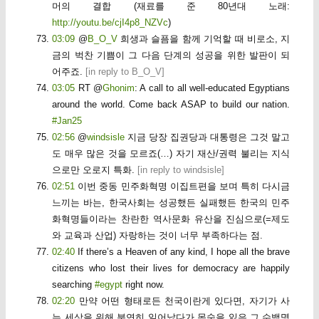
머의 결합 (재료를 준 80년대 노래:
http://youtu.be/cjI4p8_NZVc
)
03:09
@
B_O_V
희생과 슬픔을 함께 기억할 때 비로소, 지
금의 벅찬 기쁨이 그 다음 단계의 성공을 위한 발판이 되
어주죠.
[
in reply to B_O_V
]
03:05
RT @
Ghonim
: A call to all well-educated Egyptians
around the world. Come back ASAP to build our nation.
#Jan25
02:56
@
windsisle
지금 당장 집권당과 대통령은 그것 말고
도 매우 많은 것을 모르죠(…) 자기 재산/권력 불리는 지식
으로만 오로지 특화.
[
in reply to windsisle
]
02:51
이번 중동 민주화혁명 이집트편을 보며 특히 다시금
느끼는 바는, 한국사회는 성공했든 실패했든 한국의 민주
화혁명들이라는 찬란한 역사문화 유산을 진심으로(=제도
와 교육과 산업) 자랑하는 것이 너무 부족하다는 점.
02:40
If there’s a Heaven of any kind, I hope all the brave
citizens who lost their lives for democracy are happily
searching
#egypt
right now.
02:20
만약 어떤 형태로든 천국이란게 있다면, 자기가 사
는 세상을 위해 분연히 일어났다가 목숨을 잃은 그 수백명