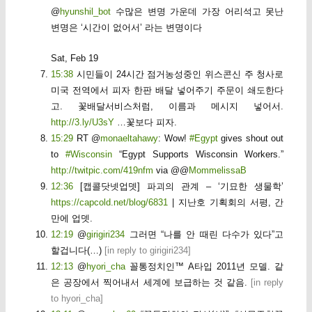
@
hyunshil_bot
수많은 변명 가운데 가장 어리석고 못난
변명은 ‘시간이 없어서’ 라는 변명이다
Sat, Feb 19
15:38
시민들이 24시간 점거농성중인 위스콘신 주 청사로
미국 전역에서 피자 한판 배달 넣어주기 주문이 쇄도한다
고. 꽃배달서비스처럼, 이름과 메시지 넣어서.
http://3.ly/U3sY
…꽃보다 피자.
15:29
RT @
monaeltahawy
: Wow!
#Egypt
gives shout out
to
#Wisconsin
“Egypt Supports Wisconsin Workers.”
http://twitpic.com/419nfm
via @@
MommelissaB
12:36
[캡콜닷넷업뎃] 파괴의 관계 – ‘기묘한 생물학’
https://capcold.net/blog/6831
| 지난호 기획회의 서평, 간
만에 업뎃.
12:19
@
girigiri234
그러면 “나를 안 때린 다수가 있다”고
할겁니다(…)
[
in reply to girigiri234
]
12:13
@
hyori_cha
꼴통정치인™ A타입 2011년 모델. 같
은 공장에서 찍어내서 세계에 보급하는 것 같음.
[
in reply
to hyori_cha
]