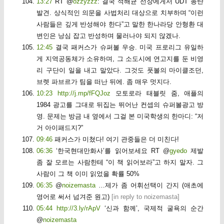
13:27
RT @
ozzyzzz
: 결국 석해균 선장에게서 UDT 총탄
발견. 상식적인 의문을 사법처리 대상으로 치부하며 “이런
사람들은 깊게 반성해야 한다”고 말한 한나라당 안형환 대
변인은 낭심 잡고 반성하며 물러나야 되지 않겠나.
12:45
결국 패커스가 슈퍼볼 우승. 미국 프로리그 유일하
게 지역공동체가 소유하며, 그 소도시에 연고지를 둔 비영
리 구단이 일을 내고 말았다. 그것도 풋볼의 마이클조던,
브렛 파브르가 팀을 떠난 뒤에. 좀 매우 멋지다.
10:23
http://j.mp/fFQJoz
모토로라 태블릿 줌, 애플의
1984 광고를 그대로 뒤집는 뛰어난 컨셉의 슈퍼볼광고 방
영. 문제는 방금 내 옆에서 그걸 본 미국학생의 한마디: “저
거 아이패드지?”
09:46
패커스가 미쳤다! 여기 관중들은 더 미친다!
06:36
‘한국현대만화사’를 읽어보세요 RT @
gyedo
제발
좀 잘 모르는 사람한테 “이 책 읽어보라”고 하지 말자. 그
사람이 그 책 이미 읽었을 확률 50%
06:35
@
noizemasta
…제가 좀 어휘선택이 간지 (애초에
영어로 써서 넘겨준 원고)
[
in reply to noizemasta
]
05:44
http://3.ly/rApV
‘신과 함께’, 국제적 굴욕의 순간
@
noizemasta