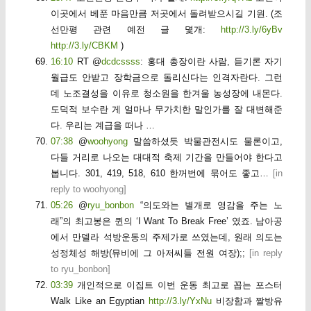
이곳에서 베푼 마음만큼 저곳에서 돌려받으시길 기원. (조
선만평 관련 예전 글 몇개:
http://3.ly/6yBv
http://3.ly/CBKM
)
16:10
RT @
dcdcssss
: 홍대 총장이란 사람, 듣기론 자기
월급도 안받고 장학금으로 돌리신다는 인격자란다. 그런
데 노조결성을 이유로 청소원을 한겨울 농성장에 내몬다.
도덕적 보수란 게 얼마나 무가치한 말인가를 잘 대변해준
다. 우리는 계급을 떠나 …
07:38
@
woohyong
말씀하셨듯 박물관전시도 물론이고,
다들 거리로 나오는 대대적 축제 기간을 만들어야 한다고
봅니다. 301, 419, 518, 610 한꺼번에 묶어도 좋고…
[
in
reply to woohyong
]
05:26
@
ryu_bonbon
“의도와는 별개로 영감을 주는 노
래”의 최고봉은 퀸의 ‘I Want To Break Free’ 였죠. 남아공
에서 만델라 석방운동의 주제가로 쓰였는데, 원래 의도는
성정체성 해방(뮤비에 그 아저씨들 전원 여장);;
[
in reply
to ryu_bonbon
]
03:39
개인적으로 이집트 이번 운동 최고로 꼽는 포스터
Walk Like an Egyptian
http://3.ly/YxNu
비장함과 짤방유