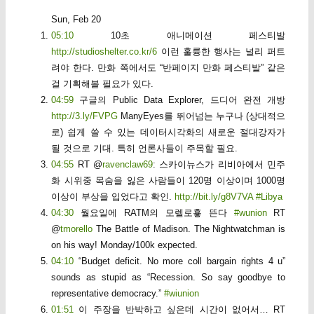
Sun, Feb 20
05:10
10초 애니메이션 페스티발
http://studioshelter.co.kr/6
이런 훌륭한 행사는 널리 퍼트
려야 한다. 만화 쪽에서도 “반페이지 만화 페스티발” 같은
걸 기획해볼 필요가 있다.
04:59
구글의 Public Data Explorer, 드디어 완전 개방
http://3.ly/FVPG
ManyEyes를 뛰어넘는 누구나 (상대적으
로) 쉽게 쓸 수 있는 데이터시각화의 새로운 절대강자가
될 것으로 기대. 특히 언론사들이 주목할 필요.
04:55
RT @
ravenclaw69
: 스카이뉴스가 리비아에서 민주
화 시위중 목숨을 잃은 사람들이 120명 이상이며 1000명
이상이 부상을 입었다고 확인.
http://bit.ly/g8V7VA
#Libya
04:30
월요일에 RATM의 모렐로훃 뜬다
#wunion
RT
@
tmorello
The Battle of Madison. The Nightwatchman is
on his way! Monday/100k expected.
04:10
“Budget deficit. No more coll bargain rights 4 u”
sounds as stupid as “Recession. So say goodbye to
representative democracy.”
#wiunion
01:51
이 주장을 반박하고 싶은데 시간이 없어서… RT