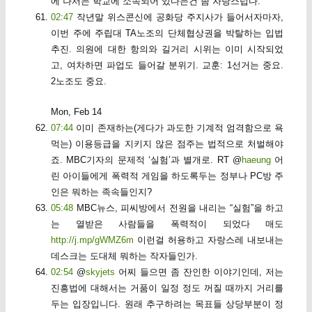
에 나서는 학교에 소속되어 있다는건 좀 자랑스럽다.
02:47
작년말 위스콘신에 공화당 주지사가 들어서자마자,
이번 주에 주립대 TA노조의 단체협상권을 박탈하는 입법
추진. 의원에 대한 항의와 길거리 시위는 이미 시작되었
고, 여차하면 파업도 들어갈 분위기. 교훈: 1선거는 중요.
2노조도 중요.
Mon, Feb 14
07:44
이미 존재하는(게다가 과도한 기계적 엄격함으로 욕
먹는) 이용등급을 지키지 않은 점주는 법적으로 처벌해야
죠. MBC기자의 문제적 ‘실험’과 별개로. RT @
haeung
어
린 아이들에게 폭력적 게임을 하도록두는 정부나 PC방 주
인은 뭐하는 족속들인지?
05:48
MBC뉴스, 피씨방에서 전원을 내리는 “실험”을 하고
는 열받은 사람들을 폭력적이 되었다 매도
http://j.mp/gWMZ6m
이런걸 허용하고 자랑스레 내보내는
데스크는 도대체 뭐하는 작자들인가.
02:54
@
skyjets
어찌 들으면 좀 잔인한 이야기인데, 저는
진흥법에 대해서는 거품이 일정 정도 꺼질 때까지 거리를
두는 입장입니다. 원래 추구하려는 목표들 상당부분이 정