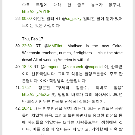
수호 투쟁에 대해 한 줄도 뉴스가 없구나;;
http://3.ly/VYDP
00:00
이런건 알티 RT @
so_picky
알티된 글이 뭔가 있어
보이는 것은 사실이다
Thu, Feb 17
22:59
RT @
MMFlint
: Madison is the new Cairo!
Wisconsin teachers, nurses, firefighters — shut the state
down! All of working America is with u!
18:28
RT @
mmgoon
: @
zoripseek
@
capcold
아, 한국은
이미 산유국입니다. 그리고 석유는 플랑크톤들이 주로 만
든답니다. 아아 직업병의 산물입니다.
17:34
정운천 “구제역 침출수, 퇴비로 활용”
http://3.ly/4eXw
훗, 망발의 배포가 그리 작아서야. 3억년
만 퇴적시켜두면 한국도 산유국! 정도는 되야지.
16:41
나는 천부인권을 믿지 않는다. 모든 권리들은 사람
들이 치열한 싸움, 그리고 불행하면서도 숭고한 희생을 통
해 자신들을 억압하는 또다른 사람들로부터 쟁취해낸 것
이다. 이를 잊을 때 얼마든지 빼앗기고, 기억할 때 더욱 발