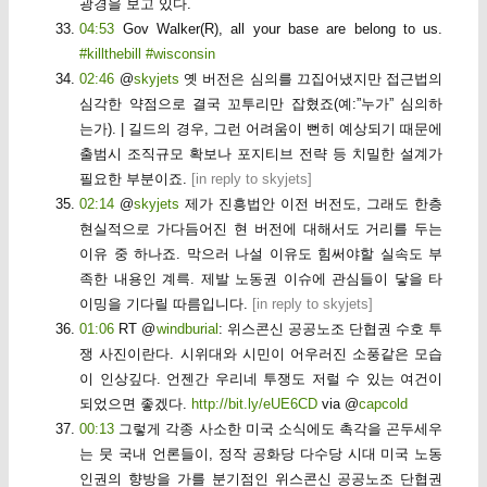
광경을 보고 있다.
04:53
Gov Walker(R), all your base are belong to us.
#killthebill
#wisconsin
02:46
@
skyjets
옛 버전은 심의를 끄집어냈지만 접근법의
심각한 약점으로 결국 꼬투리만 잡혔죠(예:”누가” 심의하
는가). | 길드의 경우, 그런 어려움이 뻔히 예상되기 때문에
출범시 조직규모 확보나 포지티브 전략 등 치밀한 설계가
필요한 부분이죠.
[
in reply to skyjets
]
02:14
@
skyjets
제가 진흥법안 이전 버전도, 그래도 한층
현실적으로 가다듬어진 현 버전에 대해서도 거리를 두는
이유 중 하나죠. 막으러 나설 이유도 힘써야할 실속도 부
족한 내용인 계륵. 제발 노동권 이슈에 관심들이 닿을 타
이밍을 기다릴 따름입니다.
[
in reply to skyjets
]
01:06
RT @
windburial
: 위스콘신 공공노조 단협권 수호 투
쟁 사진이란다. 시위대와 시민이 어우러진 소풍같은 모습
이 인상깊다. 언젠간 우리네 투쟁도 저럴 수 있는 여건이
되었으면 좋겠다.
http://bit.ly/eUE6CD
via @
capcold
00:13
그렇게 각종 사소한 미국 소식에도 촉각을 곤두세우
는 뭇 국내 언론들이, 정작 공화당 다수당 시대 미국 노동
인권의 향방을 가를 분기점인 위스콘신 공공노조 단협권