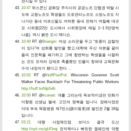
전시킬 수 있다.
10:47
위스콘신 공화당 주지사의 공공노조 단협권 박탈 시
도에 교원노조도 학생들도 도로관리노조도 소방노조도 지
나가던 동네 어르신들도 여하튼 동네 전체가 며칠째 대규
모 시위중(22만 도시에서 시위현장에 매일 1~1.5만명씩
나옴). 역시 붉은 도시 매디슨.
10:40
RT @
Bnangin
: 여성 소리꾼을 두고 “토종이 감칠맛
이 있다”며 성희롱 발언을 했고,대학에 두산 자본을 끌어
들여 인문학을 폐기하고 그에 항변하는 학생들을 사찰하
는 것도 모자라 강제로 축출했던 인물이 청와대 교육문화
수석 내정자가 됐다고 한다 …
10:02
RT @
HuffPostPol
: Wisconsin Governor Scott
Walker Faces Backlash For Threatening Public Workers
http://huff.to/fdpSdh
10:00
RT @
kcanari
: 개를 그리는데 독보적이셨던 만화가
이향원 선생님 별세. 고인의 명복을 빕니다. 장례식장은
이대 부속 목동병원 제7빈소(故이동호)로 발인은 2월 19일
입니다.
03:21
대형 서점체인점 보더스 결국 도산
http://nyti.ms/gUOnqi
전자책이나 빠릿한 캠페인에 약했