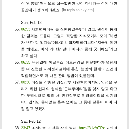
작 ‘진흥법’ 형식으로 접근할만한 것이 아니라는 점에 대한
공감대가 생겨줘야겠죠.
[
in reply to skyjets
]
Sun, Feb 13
06:53
사회변혁이란 늘 진행형일수밖에 없고, 완전히 통쾌
한 결과는 드물다. 그럴때 적당한 지식쪼가리 모아 “해봤
자 변한 것 없다능”이라고 니힐자뻑하기보다 “지금껏 이만
큼 해냈고, 아직 가야할 길이 머니까 함께 궁리해요”라고
하고 싶다.
06:35
무심결에 이글루스 이오공감을 방문했다가 몇단계
쯤 더 진행된 디씨정사갤화에 흠칫. 분명히 현재의 조건에
적합하면서도 더 나은 관리 방법이 있을텐데.
00:36
이집트 상황은 명실상부 시민혁명이지만, 임정을 꾸
리기 위한 현재의 형식은 ‘군부쿠데타’임을 잊지 말고 확고
한 투명성으로 빨리 새 민간정부로 이양해야함을 상기해
야…겠지만 쓸데없는 훈수 없이도 그 동네 분들이 이미 더
잘 알고 있겠지.
Sat, Feb 12
23:47
조선만평 신경무 작가 별세.
http://3.ly/qTRz
고인이