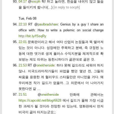
04:17
@
socph
헉! 하고 놀라면, 한숨을 내쉬지 않고 들숨
을 들이키게 됩니다(…)
[
in reply to socph
]
Tue, Feb 08
22:10
RT @
paulbradshaw
: Genius by a guy I share an
office with: How to write a polemic on social change
http://bit.ly/fSsqRy
22:01
문화판이라고 해서 여타 산업의 논점들과 뚝 떨어져
있는 것이 아니다. 성장에만 주목하고 분배, 즉 규정된 노
동에 대한 댓가로 생계 플러스 수익지분을 체계적으로 확
보받는 제도 따위는 등한시하다가 곪은대로 곪은 것.
21:53
RT @
oneitherside
: 하다 못해 길드라도 세워야 하지
않나. 미국드라마작가들이 파업을 했던 몇년 전, 그들의
싸움을 응원한 게 헐리우드 스타들만은 아니었을 거다. 왜
우리에겐 작가 길드가 없을까. 그 의문에서 더 나아가지
못한다면 같 …
21:51
@
oneitherside
만화에 관해서는
https://capcold.net/blog/6628
에서 길드가 올해 가장 시급
한 과제가 될 것이라 전망한 바 있는데, 영화판에서 먼저
비극이 곪아 터지는군요;;