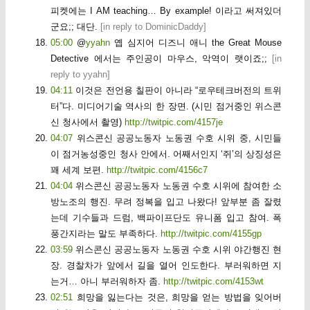
피켓에는 I AM teaching… By example! 이라고 써져있더
군요;; 대단.
[
in reply to DominicDaddy
]
05:00
@
yyahn
옙 심지어 디즈니 애니 the Great Mouse
Detective 에서는 주인공이 마우스, 악역이 랫이죠;;
[
in
reply to yyahn
]
04:11
이것은 전언용 칠판이 아니라 “로우테크버전의 트위
터”다. 미디어기술 역사의 한 장면. (시민 점거중인 위스콘
신 청사에서 촬영)
http://twitpic.com/4157je
04:07
위스콘신 공공노동자 노동권 수호 시위 중, 시민들
이 점거농성중인 청사 안에서. 어째서인지 ‘쥐’의 상징성은
꽤 세계 보편.
http://twitpic.com/4156c7
04:04
위스콘신 공공노동자 노동권 수호 시위에 참여한 소
방노조의 행진. 무려 정복을 입고 나왔다! 앞부분 좀 잘렸
는데 기수들과 드럼, 백파이프단도 유니폼 입고 참여. 폭
풍간지라는 말도 부족하다.
http://twitpic.com/4155gp
03:59
위스콘신 공공노동자 노동권 수호 시위 야간행진 현
장. 경찰차가 앞에서 길을 열어 인도한다. 부러워하면 지
는거… 아니 부러워하자 좀.
http://twitpic.com/4153wt
02:51
희망을 잃는다는 것은, 희망을 얻는 방법을 잊어버