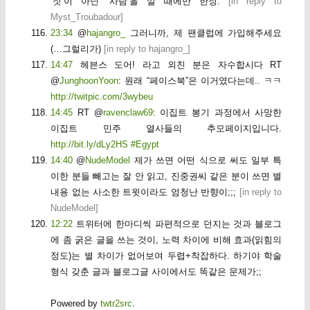
‘짓’이 아닌 ‘사람’을 깔 때에만 한정.
[
in reply to
Myst_Troubadour
]
23:34
@
hajangro_
그러니까, 제 팬클럽에 가입해주세요
(…그럴리가)
[
in reply to hajangro_
]
14:47
헤븐스 도어! 라고 외친 분은 자수합시다 RT
@
JunghoonYoon
: 원래 “페이스북”은 이거였다는데.. ㅋㅋ
http://twitpic.com/3wybeu
14:45
RT @
ravenclaw69
: 이집트 봉기 과정에서 사망한
이집트 민주 열사들의 추모페이지입니다.
http://bit.ly/dLy2HS
#Egypt
14:40
@
NudeModel
제가 쓰면 어떤 식으로 써도 일부 특
이한 분들 빼고는 잘 안 읽고, 진중권씨 같은 분이 쓰면 별
내용 없는 사소한 트윗이라도 엄청난 반향이;;;
[
in reply to
NudeModel
]
12:22
트위터에 한마디씩 파편적으로 던지는 것과 블로그
에 좀 굵은 글을 쓰는 것이, 노력 차이에 비해 효과(읽힘의
정도)는 별 차이가 없어보여 두렵+착잡하다. 하기야 학술
형식 갖춘 글과 블로그글 사이에서도 똑같은 문제가;;
Powered by
twtr2src
.