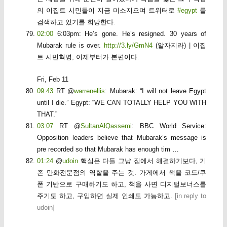
의 이집트 시민들이 지금 미소지으며 트위터로
#egypt
를
검색하고 있기를 희망한다.
02:00
6:03pm: He’s gone. He’s resigned. 30 years of
Mubarak rule is over.
http://3.ly/GmN4
(알자지라) | 이집
트 시민혁명, 이제부터가 본편이다.
Fri, Feb 11
09:43
RT @
warrenellis
: Mubarak: “I will not leave Egypt
until I die.” Egypt: “WE CAN TOTALLY HELP YOU WITH
THAT.”
03:07
RT @
SultanAlQassemi
: BBC World Service:
Opposition leaders believe that Mubarak’s message is
pre recorded so that Mubarak has enough tim …
01:24
@
udoin
핵심은 다들 그냥 집에서 해결하기보다, 기
존 만화전문점의 역할을 주는 것. 가게에서 책을 코드/쿠
폰 기반으로 구매하기도 하고, 책을 사면 디지털보너스를
주기도 하고, 구입하면 실제 인쇄도 가능하고.
[
in reply to
udoin
]