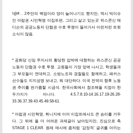
!@#… 2주만의 백업이라 양이 늘어나기도 했지만, 역시 빅이슈
인 아랍권 시민혁명 이집트편, 그리고 살고 있는곳 위스콘신 매
디슨의 공공노동자 단협권 수호 투쟁이 들어가서 이런저런 트윗
소식이 많음.
* 공화당 신임 주지사의 황당한 압박에 대항하는 위스콘신 공공
노동자 단협권 수호 투쟁. 교원들이 가장 앞에 나서고, 학생들과
그 부모들이 연대하고, 소방노조와 경찰들도 함께하고, 패커스
선수들도 지지성명 보내고, 뭐 대단하다. 미국 전역의 향후 노동
권 추이를 판가름할 시금석. 한국사회에서 참조해둘 지점이 한
두가지가 아니다. 4.5.7.8.10-14.16.17.19-26.28-
33.36.37.39.43.45.49.58-61.
* 아랍권 시민혁명, 튀니지에 이어 이집트에서도 큰 승리를 거두
다. 그 뒤에 올 더 어려운 과제글이 남아있지만, 진심으로 축
STAGE 1 CLEAR. 원래 매사에 좀처럼 ‘감정적’ 글귀를 아끼는