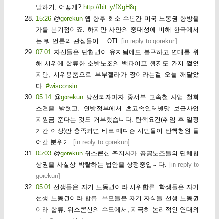
말하기, 어떻게?:
http://bit.ly/fXgH8q
15:26
@
gorekun
옙 향후 최소 수년간 미국 노동권 향방을
가를 분기점이죠. 하지만 사안의 중대성에 비해 한국에서
는 뭐 언론의 관심들이… OTL
[
in reply to gorekun
]
07:01
자신들은 단협권이 유지됨에도 불구하고 연대를 위
해 시위에 합류한 소방노조의 백파이프 행진도 간지 쩔었
지만, 시위용품으로 부부젤라가 짱이라는걸 오늘 깨달았
다.
#wisconsin
05:14
@
gorekun
당선되자마자 중서부 고속철 사업 철회
소견을 밝혔고, 연방정부에서 초고속인터넷망 보급사업
지원금 준다는 것도 거부했습니다. 탄핵요건(취임 후 일정
기간 이상)만 충족되면 바로 매디슨 시민들이 탄핵청원 들
어갈 분위기.
[
in reply to gorekun
]
05:03
@
gorekun
위스콘신 주지사가 공공노조들의 단체협
상권을 사실상 박탈하는 법안을 상정중입니다.
[
in reply to
gorekun
]
05:01
선생들은 자기 노동권이라 시위합류. 학생들은 자기
선생 노동권이라 합류. 부모들은 자기 자식들 선생 노동권
이라 합류. 위스콘신의 수도에서, 지극히 논리적인 연대의