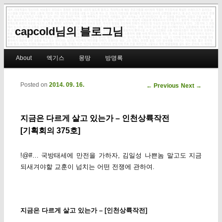
capcold님의 블로그님
Main menu
About
엑기스
몽땅
방명록
Skip to primary content
Skip to secondary content
Posted on
2014. 09. 16.
Post navigation
←
Previous
Next
→
지금은 다르게 살고 있는가 – 인천상륙작전
[기획회의 375호]
!@#… 국방태세에 만전을 가하자, 김일성 나쁜놈 말고도 지금
되새겨야할 교훈이 넘치는 어떤 전쟁에 관하여.
지금은 다르게 살고 있는가 – [인천상륙작전]