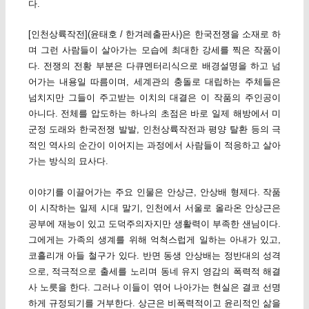
다.
[인천상륙작전](윤태호 / 한겨레출판사)은 한국전쟁을 소재로 하
며 그런 사람들이 살아가는 모습에 최대한 강세를 찍은 작품이
다. 전쟁의 전황 부분은 다큐멘터리식으로 배경설명을 하고 넘
어가는 내용일 따름이며, 세계관의 충돌로 대립하는 주체들은
넘치지만 그들이 주고받는 이치의 대결은 이 작품의 주인공이
아니다. 전체를 압도하는 하나의 초점은 바로 일제 해방에서 미
군정 도래와 한국전쟁 발발, 인천상륙작전과 평양 탈환 등의 극
적인 역사의 순간이 이어지는 과정에서 사람들이 적응하고 살아
가는 방식의 묘사다.
이야기를 이끌어가는 주요 인물은 안상근, 안상배 형제다. 작품
이 시작하는 일제 시대 말기, 인천에서 서울로 올라온 안상근은
공부에 재능이 있고 도덕주의자지만 생활력이 부족한 샌님이다.
그에게는 가족의 생계를 위해 억척스럽게 일하는 아내가 있고,
코흘리개 아들 철구가 있다. 반면 동생 안상배는 정반대의 성격
으로, 적극적으로 출세를 노리며 동네 유지 영감의 폭력적 해결
사 노릇을 한다. 그러나 이들이 엮어 나아가는 현실은 결코 선명
하게 규정되기를 거부한다. 상근은 비폭력적이고 윤리적인 삶을