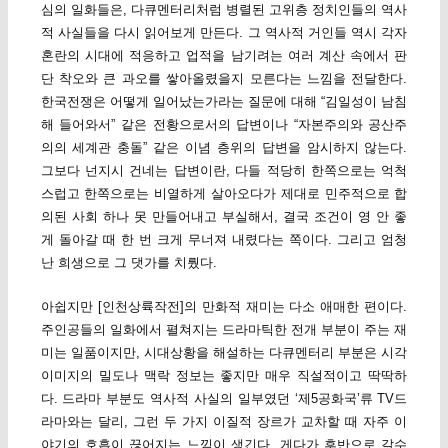
심의 일화들은, 다큐멘터리처럼 병렬된 고위층 정치인들의 역사
적 사실들을 다시 읽어보게 만든다. 그 역사적 거인들 역시 각자
혼란의 시대에 적응하고 업적을 남기려는 여러 계산 속에서 판
단 착오와 큰 과오를 쌓아올렸을지 모른다는 느낌을 전달한다.
한국전쟁은 어떻게 일어났는가라는 질문에 대해 “김일성이 남침
해 들어와서” 같은 전황으로서의 답변이나 “자본주의와 공산주
의의 세계관 충돌” 같은 이념 층위의 답변을 암시하지 않는다.
그보다 넌지시 건네는 답변이란, 다들 적당히 한쪽으로는 억척
스럽고 한쪽으로는 비열하게 살아오다가 제대로 민주적으로 합
의된 사회 하나 못 만들어내고 부실해서, 결국 조건이 영 안 좋
게 돌아갈 때 한 번 크게 무너져 내렸다는 쪽이다. 그리고 엄청
난 희생으로 그 댓가를 치뤘다.
아쉽지만 [인천상륙작전]의 만화적 재미는 다소 애매한 편이다.
주인공들의 일화에서 펼쳐지는 드라마틱한 전개 부분이 주는 재
미는 일품이지만, 시대상황을 해설하는 다큐멘터리 부분은 시각
이미지의 밀도나 맥락 정보는 좋지만 매우 직설적이고 딱딱하
다. 드라마 부분도 역사적 사실의 일부였던 ‘제5공화국’류 TV드
라마와는 달리, 그런 두 가지 이질적 장르가 교차할 때 자주 이
야기의 호흡이 끊어지는 느낌이 생긴다. 게다가 후반으로 갈수