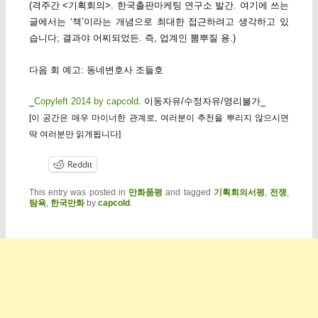
(격주간 <기획회의>. 한국출판마케팅 연구소 발간. 여기에 쓰는
글에서는 ‘책’이라는 개념으로 최대한 접근하려고 생각하고 있
습니다; 결과야 어찌되었든. 즉, 업계인 뽐뿌질 용.)
다음 회 예고: 동네변호사 조들호
_
Copyleft 2014 by capcold
. 이동자유/수정자유/영리불가_
[이 공간은 매우 마이너한 관계로, 여러분이 추천을 뿌리지 않으시면
딱 여러분만 읽게됩니다]
Reddit
This entry was posted in
만화품평
and tagged
기획회의서평
,
전쟁
,
탐욕
,
한국만화
by
capcold
.