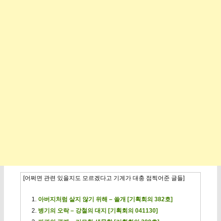
[어쩌면 관련 있을지도 모르겠다고 기계가 대충 점찍어준 글들]
아버지처럼 살지 않기 위해 – 쓸개 [기획회의 382호]
병기의 오락 – 강철의 대지 [기획회의 041130]