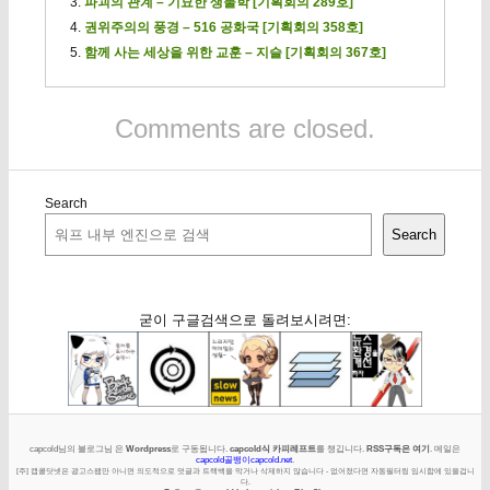
파괴의 관계 – 기묘한 생물학 [기획회의 289호]
권위주의의 풍경 – 516 공화국 [기획회의 358호]
함께 사는 세상을 위한 교훈 – 지슬 [기획회의 367호]
Comments are closed.
Search
Search
굳이 구글검색으로 돌려보시려면:
capcold님의 블로그님 은
Wordpress
로 구동됩니다.
capcold식 카피레프트
를 챙깁니다.
RSS구독은 여기
. 메일은
capcold골뱅이capcold.net
.
[주] 캡콜닷넷은 광고스팸만 아니면 의도적으로 덧글과 트랙백을 막거나 삭제하지 않습니다 - 없어졌다면 자동필터링 임시함에 있을겁니
다.