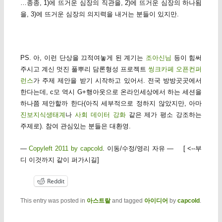
…종종, 1)에 뜨거운 심장의 직관을, 2)에 뜨거운 심장의 하나됨
을, 3)에 뜨거운 심장의 의지력을 내거는 분들이 있지만.
PS. 아, 이런 단상을 끄적여놓게 된 계기는
조아신님
등이 힘써
주시고 계신 멋진 풀뿌리 담론형성 프로젝트
씽크카페 오픈컨퍼
런스
가 주제 제안을 받기 시작하고 있어서. 전국 방방곳곳에서
한다는데, c모 역시 G+행아웃으로 온라인세상에서 하는 세션을
하나쯤 제안할까 한다(아직 세부적으로 정하지 않았지만, 아마
진보지식생태계
나
사회 데이터 강화
같은 제가 평소 강조하는
주제로). 참여 관심있는 분들은 대환영.
—
Copyleft 2011 by capcold
. 이동/수정/영리 자유 — [ <--부
디 이것까지 같이 퍼가시길]
Reddit
This entry was posted in
아스트랄
and tagged
아이디어
by
capcold
.