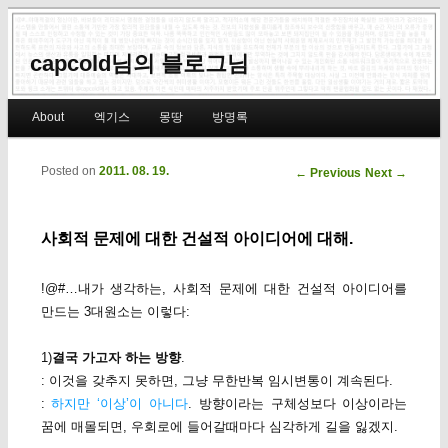
capcold님의 블로그님
Main menu
About
엑기스
몽땅
방명록
Skip to primary content
Skip to secondary content
Posted on
2011. 08. 19.
Post navigation
←
Previous
Next
→
사회적 문제에 대한 건설적 아이디어에 대해.
!@#…내가 생각하는, 사회적 문제에 대한 건설적 아이디어를
만드는 3대원소는 이렇다:
1)
결국 가고자 하는 방향
.
: 이것을 갖추지 못하면, 그냥 무한반복 임시변통이 계속된다.
:
하지만 ‘이상’이 아니다
. 방향이라는 구체성보다 이상이라는
꿈에 매몰되면, 우회로에 들어갈때마다 심각하게 길을 잃겠지.