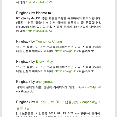
에 대해.'
http://t.co/NdusJzX
Pingback by idorimo m.
RT @AdbyMe_KR: 주말 트윗근무중인 애드바이미 트위터입니다.
(물론 수당은 없습니다) 정서 함양에 도움되는 글 공유합니다.
@capcold 님의 말씀입니다. '사회적 문제에 대한 건설적 아이디어
에 대해.'
http://t.co/NdusJzX
Pingback by
Young-ho, Chung
'뜨거운 심장'만이 모든 문제를 해결해주는건 아님- 사회적 문제에
대한 건설적 아이디어에 대해.
http://t.co/wgqTltt
via @capcold
Pingback by
Brown May
'뜨거운 심장'만이 모든 문제를 해결해주는건 아님- 사회적 문제에
대한 건설적 아이디어에 대해.
http://t.co/wgqTltt
via @capcold
Pingback by
anonymous
사회적 문제에 대한 건설적 아이디어에 대해.
http://t.co/214jRmV
via @capcold
Pingback by
베스트 오브 2011: 캡콜닷넷 « capcold님의
블로그님
[…] 노동운동, 시민운동 2011. 09. 13. 6:21 am ‘공공’에 관하여.