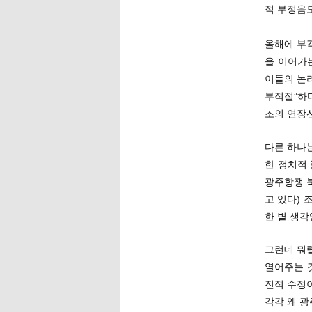
적 부정음모
올해에 부각
을 이어가는
이들의 논
부적절”하다
조의 연장선
다른 하나
한 정치적
광주항쟁 
고 있다) 
한 별 생
그런데 뭐
열어주는 
진적 수정
각각 왜 