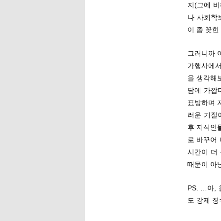
지(그에 비
나 사회학보다
이 좀 꽂힌
그러니까 이
가행사에서
을 생각해보
담에 가깝
표방하며 저
러운 기질
후 지식인
로 바꾸어 
시간이 더
때문이 아닌
PS. …아
도 강제 징