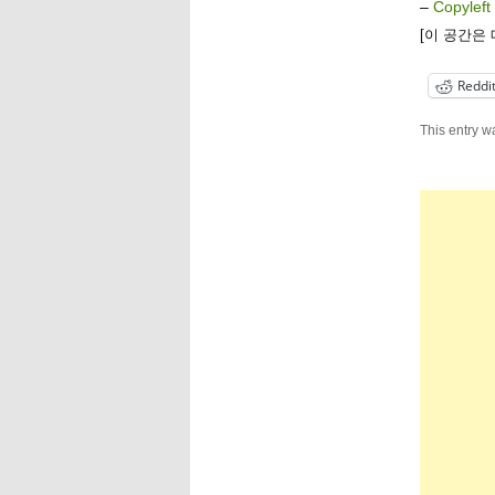
–
Copyleft
[이 공간은
Reddi
This entry w