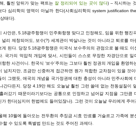
해, 훨씬 앞뒤가 맞는 팩트는
잘 정리되어 있는 곳이 많다
) – 직시하는 
 심리학의 영역이 아닐까 한다(사회심리학의 system justification th
 상태다).
 사안은, 5.18광주항쟁이 민주화항쟁 맞다고 인정해도, 임을 위한 행진곡이
 널리 제창되어도, 보수(?) 세계관이 박살나는 것이 아니라고 퇴로를 마
게 된다. 당장 5.18광주항쟁은 미국식 보수주의의 관점으로 볼 때도 
다. 국가의 억압적 개입에 맞서, 시민들이 스스로 무장한 자경단으로 일
항한 사건이니. 한국식 ‘보수’주의는 그보다 훨씬 정권의 개입을 환영하
이 넘치지만, 조금만 신중하게 접근하면 뭔가 적합한 교차점이 있을 것이다
들이 그랬듯, 애국의 개념을 국가정권에 대한 충성이 아니라 민주사회에 
나간다든지. 당장 4.19만 해도 오늘날 훨씬 그런 쓸데 없는 천동설질이 
 흘러갔기 때문이라기보다는 공통으로 인정하고 넘어갈 지점을 그만큼 
가 한다(심지어 헌법에도 들어있잖나). 그런 것이 오늘날 우리에게 주어
, 올해 10월에 돌아오는 전두환의 추징금 시효 만료를 거슬르고 가족에 
수할 수 있도록 특별법 만드는 것도 주어진 과제다.