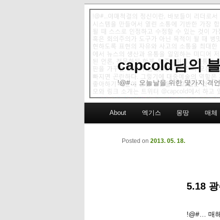
capcold님의
!@#… 오늘날을 위한 몇가지 격언
Main menu
About
엑기스
몽땅
매체
Skip to primary content
Skip to secondary content
Posted on
2013. 05. 18.
5.18
!@#… 매