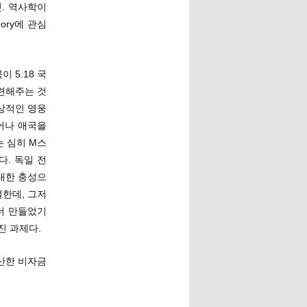
것. 역사학이
eory에 관심
 5.18 국
련해주는 것
이상적인 영웅
어나 애국을
는 심히 M스
. 독일 전
대한 충성으
덜한데, 그저
더 만들었기
진 과제다.
분산한 비자금