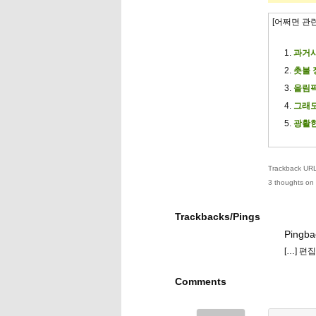
[어쩌면 관
과거사
촛불 
올림픽
그래도
광활한
Trackback URL 
3 thoughts on 
Trackbacks/Pings
Pingba
[…] 편
Comments