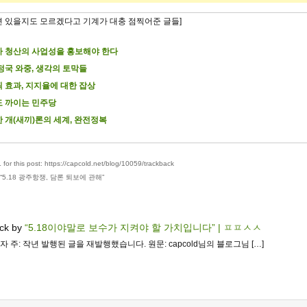
련 있을지도 모르겠다고 기계가 대충 점찍어준 글들]
 청산의 사업성을 홍보해야 한다
정국 와중, 생각의 토막들
 효과, 지지율에 대한 잡상
 까이는 민주당
 개(새끼)론의 세계, 완전정복
for this post: https://capcold.net/blog/10059/trackback
“
5.18 광주항쟁, 담론 퇴보에 관해
”
ck by
“5.18이야말로 보수가 지켜야 할 가치입니다” | ㅍㅍㅅㅅ
집자 주: 작년 발행된 글을 재발행했습니다. 원문: capcold님의 블로그님 […]