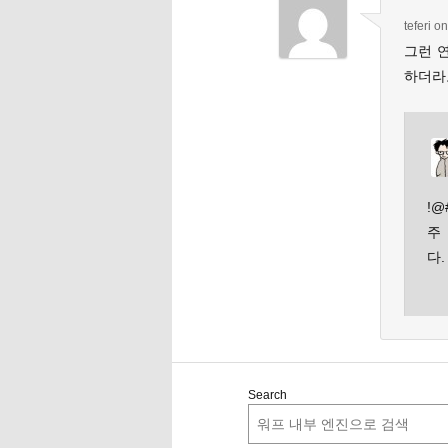
teferi
o
그런 
하더라도
!@
주
다.
Search