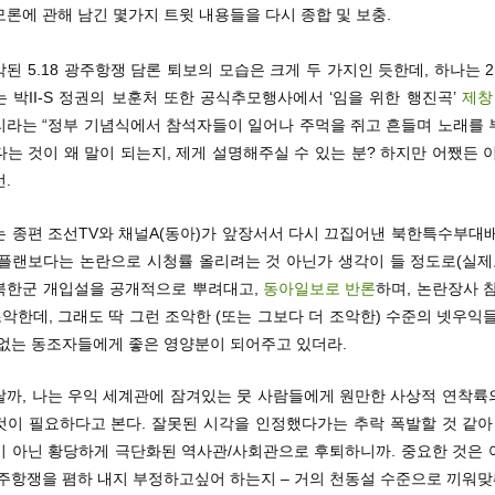
론에 관해 남긴 몇가지 트윗 내용들을 다시 종합 및 보충.
된 5.18 광주항쟁 담론 퇴보의 모습은 크게 두 가지인 듯한데, 하나는 2
 박II-S 정권의 보훈처 또한 공식추모행사에서 ‘임을 위한 행진곡’
제창
리라는 “정부 기념식에서 참석자들이 일어나 주먹을 쥐고 흔들며 노래를 
는 것이 왜 말이 되는지, 제게 설명해주실 수 있는 분? 하지만 어쨌든 
.
는 종편 조선TV와 채널A(동아)가 앞장서서 다시 끄집어낸 북한특수부대배
 플랜보다는 논란으로 시청률 올리려는 것 아닌가 생각이 들 정도로(실제
북한군 개입설을 공개적으로 뿌려대고,
동아일보로 반론
하며, 논란장사 
조악한데, 그래도 딱 그런 조악한 (또는 그보다 더 조악한) 수준의 넷우익
각없는 동조자들에게 좋은 영양분이 되어주고 있더라.
랄까, 나는 우익 세계관에 잠겨있는 뭇 사람들에게 원만한 사상적 연착륙
것이 필요하다고 본다. 잘못된 시각을 인정했다가는 추락 폭발할 것 같아 
이 아닌 황당하게 극단화된 역사관/사회관으로 후퇴하니까. 중요한 것은 
광주항쟁을 폄하 내지 부정하고싶어 하는지 – 거의 천동설 수준으로 끼워