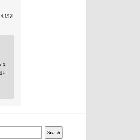
.19만
) 아
됩니
Search