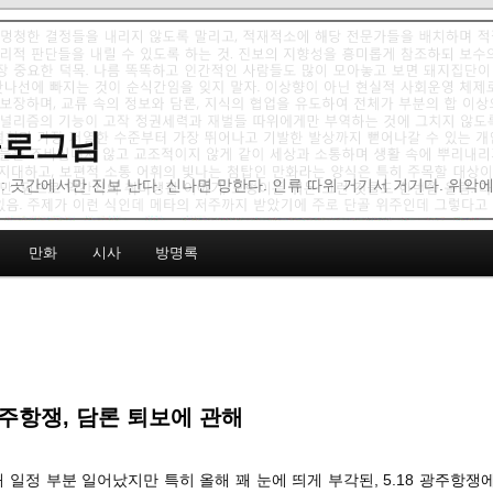
 블로그님
: 곳간에서만 진보 난다. 신나면 망한다. 인류 따위 거기서 거기다. 위악
만화
시사
방명록
 광주항쟁, 담론 퇴보에 관해
해 일정 부분 일어났지만 특히 올해 꽤 눈에 띄게 부각된, 5.18 광주항쟁