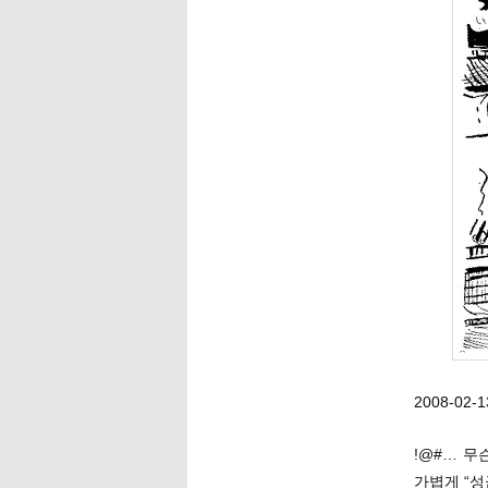
2008-02-
!@#… 무
가볍게 “