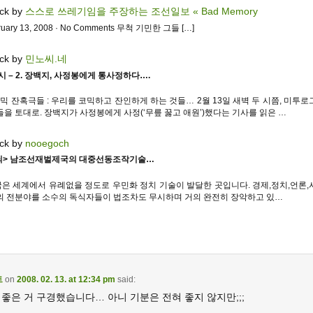
ck by
스스로 쓰레기임을 주장하는 조선일보 « Bad Memory
bruary 13, 2008 · No Comments 무척 기민한 그들 […]
ck by
민노씨.네
시 – 2. 장백지, 사정봉에게 통사정하다….
코믹 잔혹극들 : 우리를 코믹하고 잔인하게 하는 것들… 2월 13일 새벽 두 시쯤, 미투
들을 토대로. 장백지가 사정봉에게 사정(‘무릎 꿇고 애원’)했다는 기사를 읽은 …
ck by
nooegoch
세뇌> 남조선재벌제국의 대중선동조작기술…
은 세계에서 유례없을 정도로 우민화 정치 기술이 발달한 곳입니다. 경제,정치,언론,
의 전분야를 소수의 독식자들이 법조차도 무시하며 거의 완전히 장악하고 있…
트
on
2008. 02. 13. at 12:34 pm
said:
좋은 거 구경했습니다… 아니 기분은 전혀 좋지 않지만;;;