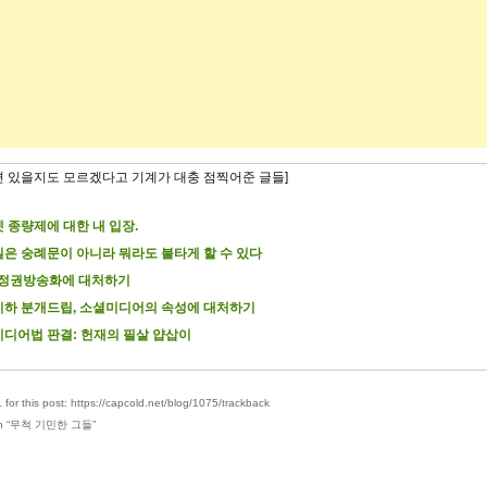
련 있을지도 모르겠다고 기계가 대충 점찍어준 글들]
 종량제에 대한 내 입장.
은 숭례문이 아니라 뭐라도 불타게 할 수 있다
 정권방송화에 대처하기
하 분개드립, 소셜미디어의 속성에 대처하기
미디어법 판결: 헌재의 필살 얍삽이
for this post: https://capcold.net/blog/1075/trackback
 “
무척 기민한 그들
”