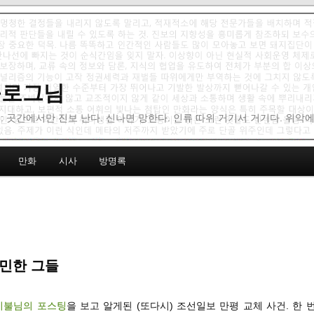
 블로그님
: 곳간에서만 진보 난다. 신나면 망한다. 인류 따위 거기서 거기다. 위악
만화
시사
방명록
민한 그들
기불님의 포스팅
을 보고 알게된 (또다시) 조선일보 만평 교체 사건. 한 