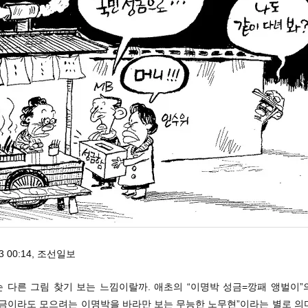
13 00:14, 조선일보
슨 다른 그림 찾기 보는 느낌이랄까. 애초의 “이명박 성금=깡패 앵벌이
성금이라도 모으려는 이명박을 바라만 보는 무능한 노무현”이라는 별로 의