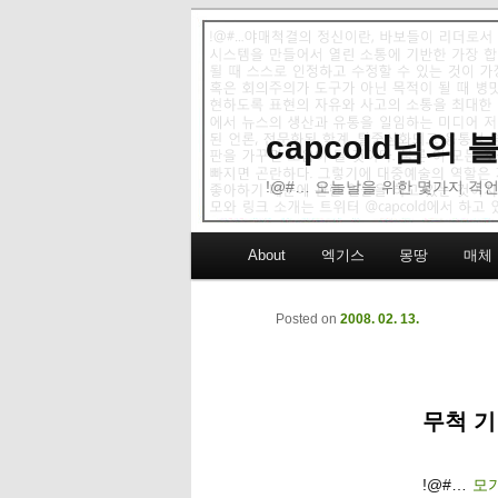
capcold님의
!@#… 오늘날을 위한 몇가지 격언
Main menu
About
엑기스
몽땅
매체
Skip to primary content
Skip to secondary content
Posted on
2008. 02. 13.
무척 기
!@#…
모