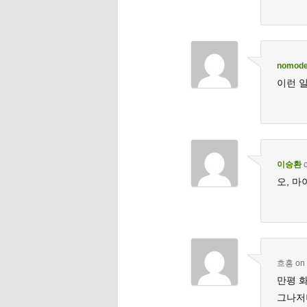
nomod
이런 
이승환
오, 마
흐흥
on
만평 
그나저