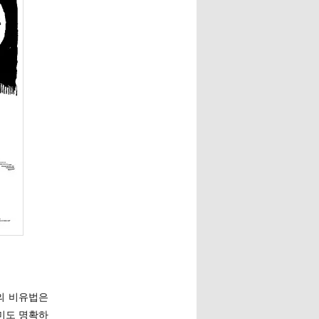
”의 비유법은
미도 명확하