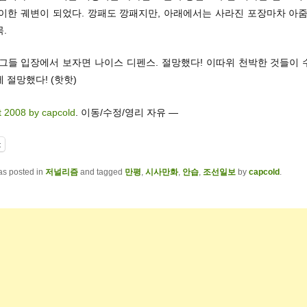
이한 궤변이 되었다. 깡패도 깡패지만, 아래에서는 사라진 포장마차 아줌
.
 그들 입장에서 보자면 나이스 디펜스. 절망했다! 이따위 천박한 것들이 
 절망했다! (핫핫)
t 2008 by capcold
. 이동/수정/영리 자유 —
t
as posted in
저널리즘
and tagged
만평
,
시사만화
,
안습
,
조선일보
by
capcold
.