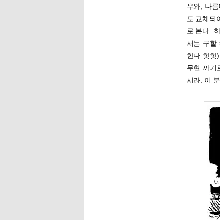
우와, 나
도 교체되어
로 본다. 
서는 구할
한다 핫핫
무현 까기
시라. 이 