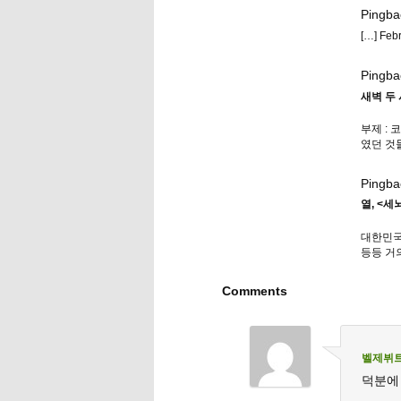
Pingba
[…] Fe
Pingba
새벽 두 
부제 : 
였던 것
Pingba
열, <
대한민국
등등 거
Comments
벨제뷔
덕분에 