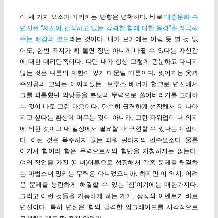
이 세 가지 요소가 가리키는 방향은 명확하다. 바로
대중문화 속
변신은 “자신이 간직하고 있는 강력한 힘에 대한 동경”을 자극해
주는 쾌감의 코드
라는 것이다. 내가 보기에는 이렇 듯 별 것 없
어도, 한번 꼭지가 확 돌면 장난 아니게 바뀔 수 있다는 자신감
에 대한 대리만족이다. 다만 내가 항상 그렇게 광분하고 다니지
않는 것은 나름의 제한이 있기 때문일 따름이다. 찢어지는 옷과
주인공의 고뇌는 어찌되었든, 브루스 배너가 헐크로 변신해서
그를 괴롭혔던 악당들을 분노의 무력으로 쓸어버리기를 고대하
는 것이 바로 그런 마음이다. 단순히 급격하게 성장해서 더 나아
지고 싶다는 환상에 머무는 것이 아니라, 그런 파워업이 내 의지
에 의한 것이고 내 일상에서 필요할 때 구현할 수 있다는 이입이
다. 이런 것은 폭주하지 않는 파워 판타지의 필수요소다. 물론
여기서 힘이라 함은 무력으로서의 힘만을 지칭하지는 않는다.
여러 직업을 가진 (미녀)어른으로 성장해서 각종 문제를 해결하
는 마법소녀 밍키는 무력은 아니었으니까. 하지만 이 역시, 어려
운 문제를 능란하게 해결할 수 있는 ‘힘’이기에는 매한가지다.
그리고 이런 것들을 가능하게 하는 계기, 상징적 이벤트가 바로
변신이다. 특히 변신은 힘의 급격한 업그레이드를 시각적으로