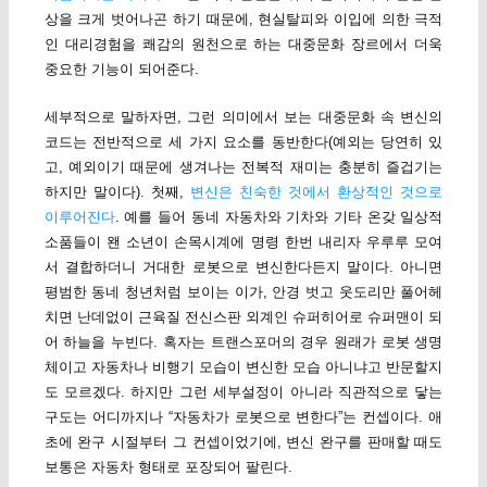
상을 크게 벗어나곤 하기 때문에, 현실탈피와 이입에 의한 극적
인 대리경험을 쾌감의 원천으로 하는 대중문화 장르에서 더욱
중요한 기능이 되어준다.
세부적으로 말하자면, 그런 의미에서 보는 대중문화 속 변신의
코드는 전반적으로 세 가지 요소를 동반한다(예외는 당연히 있
고, 예외이기 때문에 생겨나는 전복적 재미는 충분히 즐겁기는
하지만 말이다). 첫째,
변신은 친숙한 것에서 환상적인 것으로
이루어진다
. 예를 들어 동네 자동차와 기차와 기타 온갖 일상적
소품들이 왠 소년이 손목시계에 명령 한번 내리자 우루루 모여
서 결합하더니 거대한 로봇으로 변신한다든지 말이다. 아니면
평범한 동네 청년처럼 보이는 이가, 안경 벗고 웃도리만 풀어헤
치면 난데없이 근육질 전신스판 외계인 슈퍼히어로 슈퍼맨이 되
어 하늘을 누빈다. 혹자는 트랜스포머의 경우 원래가 로봇 생명
체이고 자동차나 비행기 모습이 변신한 모습 아니냐고 반문할지
도 모르겠다. 하지만 그런 세부설정이 아니라 직관적으로 닿는
구도는 어디까지나 “자동차가 로봇으로 변한다”는 컨셉이다. 애
초에 완구 시절부터 그 컨셉이었기에, 변신 완구를 판매할 때도
보통은 자동차 형태로 포장되어 팔린다.