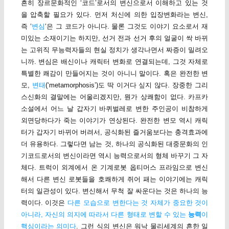
흔히 장르문화적인 ‘코드’로서의 변신으로서 이해하고 있는 것
을 압축할 필요가 있다. 먼저 처신에 의한 입장변화라는 변신,
즉 ‘
변심
‘은 그 코드가 아니다. 물론 그것도 이야기 요소로서 재
미있는 소재이기는 하지만, 선거 전과 선거 후의 얼굴이 싹 바뀌
는 고위직 무능력자들의 현실 정치가 생각나면서 짜증이 밀려오
니까. 변심은 배신이나 캐릭터 변화로 연결되는데, 그것 자체로
특별한 쾌감이 만들어지는 것이 아니니 말이다. 혹은 완전한 변
모,
변태
(‘metamorphosis’)도 딱 이거다 싶지 않다. 장중한 그리
스신화의 결말에는 어울리겠지만, 뭔가 상쾌함이 없다. 카프카
소설에서 어느 날 갑자기 바퀴벌레로 변한 주인공이 비참하게
외면당하다가 죽는 이야기가 연상된다. 완전한 변모 역시 캐릭
터가 갑자기 바뀌어 버려서, 공식화된 즐거움보다는 충격효과에
더 유용하다. 그렇다면 남는 것, 하나의 공식화된 대중문화의 인
기코드로서의 변신이라면 역시 능력으로서의 형체 바꾸기 그 자
체다. 트럭이 외계에서 온 기계로봇 옵티머스 프라임으로 변신
해서 다른 변신 로봇들을 호쾌하게 쥐어 패는 이야기에는 캐릭
터의 일관성이 있다. 변신해서 무척 잘 싸운다는 것은 하나의 능
력이다. 이것은
다른 모습으로 변한다는 것 자체가 중요한 것이
아니라, 자신의 의지에 따라서 다른 형태로 변할 수 있는
능력
이
핵심이라는 의미다
. 그런 식의 변신은 워낙 물리세계의 흔한 일