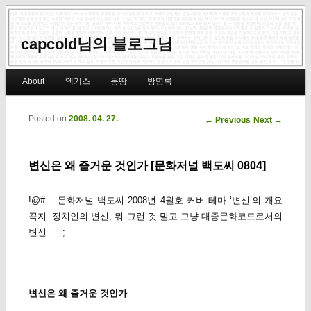
capcold님의 블로그님
Main menu
About
엑기스
몽땅
방명록
Skip to primary content
Skip to secondary content
Posted on
2008. 04. 27.
Post navigation
←
Previous
Next
→
변신은 왜 즐거운 것인가 [문화저널 백도씨 0804]
!@#… 문화저널 백도씨 2008년 4월호 커버 테마 ‘변신’의 개요
꼭지. 정치인의 변신, 뭐 그런 것 말고 그냥 대중문화코드로서의
변신. -_-;
변신은 왜 즐거운 것인가