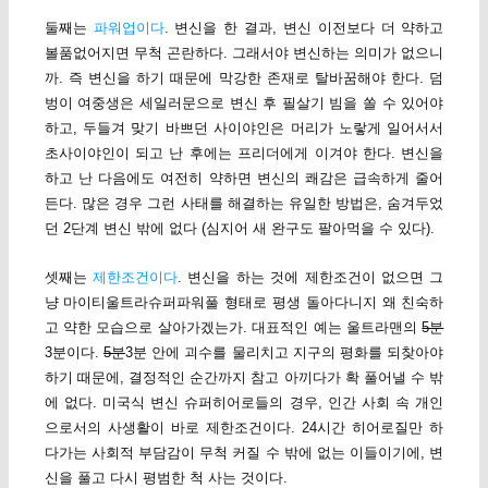
둘째는
파워업이다
. 변신을 한 결과, 변신 이전보다 더 약하고
볼품없어지면 무척 곤란하다. 그래서야 변신하는 의미가 없으니
까. 즉 변신을 하기 때문에 막강한 존재로 탈바꿈해야 한다. 덤
벙이 여중생은 세일러문으로 변신 후 필살기 빔을 쏠 수 있어야
하고, 두들겨 맞기 바쁘던 사이야인은 머리가 노랗게 일어서서
초사이야인이 되고 난 후에는 프리더에게 이겨야 한다. 변신을
하고 난 다음에도 여전히 약하면 변신의 쾌감은 급속하게 줄어
든다. 많은 경우 그런 사태를 해결하는 유일한 방법은, 숨겨두었
던 2단계 변신 밖에 없다 (심지어 새 완구도 팔아먹을 수 있다).
셋째는
제한조건이다
. 변신을 하는 것에 제한조건이 없으면 그
냥 마이티울트라슈퍼파워풀 형태로 평생 돌아다니지 왜 친숙하
고 약한 모습으로 살아가겠는가. 대표적인 예는 울트라맨의
5분
3분이다.
5분
3분 안에 괴수를 물리치고 지구의 평화를 되찾아야
하기 때문에, 결정적인 순간까지 참고 아끼다가 확 풀어낼 수 밖
에 없다. 미국식 변신 슈퍼히어로들의 경우, 인간 사회 속 개인
으로서의 사생활이 바로 제한조건이다. 24시간 히어로질만 하
다가는 사회적 부담감이 무척 커질 수 밖에 없는 이들이기에, 변
신을 풀고 다시 평범한 척 사는 것이다.