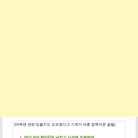
[어쩌면 관련 있을지도 모르겠다고 기계가 대충 점찍어준 글들]
2011 H당 한미FTA 날치기 사건에 즈음하여.