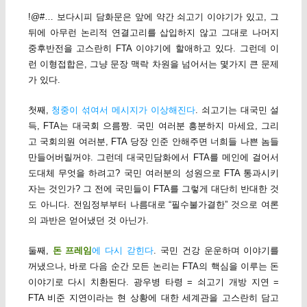
!@#… 보다시피 담화문은 앞에 약간 쇠고기 이야기가 있고, 그
뒤에 아무런 논리적 연결고리를 삽입하지 않고 그대로 나머지
중후반전을 고스란히 FTA 이야기에 할애하고 있다. 그런데 이
런 이형접합은, 그냥 문장 맥락 차원을 넘어서는 몇가지 큰 문제
가 있다.
첫째,
청중이 섞여서 메시지가 이상해진다
. 쇠고기는 대국민 설
득, FTA는 대국회 으름짱. 국민 여러분 흥분하지 마세요, 그리
고 국회의원 여러분, FTA 당장 인준 안해주면 너희들 나쁜 놈들
만들어버릴꺼야. 그런데 대국민담화에서 FTA를 메인에 걸어서
도대체 무엇을 하려고? 국민 여러분의 성원으로 FTA 통과시키
자는 것인가? 그 전에 국민들이 FTA를 그렇게 대단히 반대한 것
도 아니다. 전임정부부터 나름대로 “필수불가결한” 것으로 여론
의 과반은 얻어냈던 것 아닌가.
둘째,
돈 프레임
에 다시 갇힌다
. 국민 건강 운운하며 이야기를
꺼냈으나, 바로 다음 순간 모든 논리는 FTA의 핵심을 이루는 돈
이야기로 다시 치환된다. 광우병 타령 = 쇠고기 개방 지연 =
FTA 비준 지연이라는 현 상황에 대한 세계관을 고스란히 담고