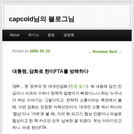
capcold님의 블로그님
Main menu
About
엑기스
몽땅
방명록
Skip to primary content
Skip to secondary content
Posted on
2008. 05. 22.
Post navigation
←
Previous
Next
→
대통령, 담화로 한미FTA를 방해하다
!@#… 현 정부의 첫 대국민담화 (
전문 읽기
). 뭐 내용에 담긴 진
심이니 사과의 수위니 정책적 알맹이가 빠졌다느니 하는 누구나
다 하는 이야기는 그렇다치고. 전략적 소통이라는 측면에서 볼
때, 이번 담화는 진정한 자폭선언이다. 대국민 소통 역시 하나의
‘협상’이나 ‘거래’로 볼 때, 거의 뭐 쇠고기 협상 만큼이나 어설픈
협상이고 한 쪽 카드만 모두 납세한 꼴 되겠다. 무슨 이야기인고
하니, 바로 한미FTA.