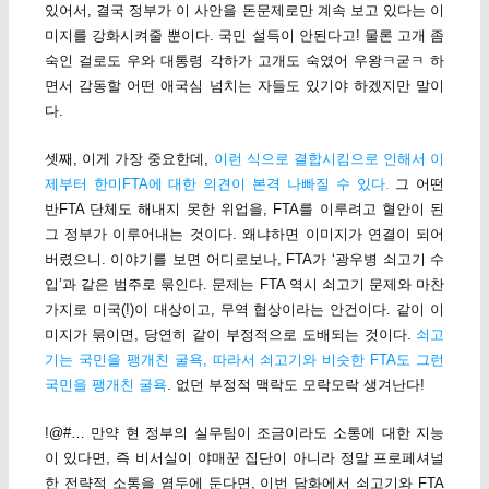
있어서, 결국 정부가 이 사안을 돈문제로만 계속 보고 있다는 이
미지를 강화시켜줄 뿐이다. 국민 설득이 안된다고! 물론 고개 좀
숙인 걸로도 우와 대통령 각하가 고개도 숙였어 우왕ㅋ굳ㅋ 하
면서 감동할 어떤 애국심 넘치는 자들도 있기야 하겠지만 말이
다.
셋째, 이게 가장 중요한데,
이런 식으로 결합시킴으로 인해서 이
제부터 한미FTA에 대한 의견이 본격 나빠질 수 있다.
그 어떤
반FTA 단체도 해내지 못한 위업을, FTA를 이루려고 혈안이 된
그 정부가 이루어내는 것이다. 왜냐하면 이미지가 연결이 되어
버렸으니. 이야기를 보면 어디로보나, FTA가 ‘광우병 쇠고기 수
입’과 같은 범주로 묶인다. 문제는 FTA 역시 쇠고기 문제와 마찬
가지로 미국(!)이 대상이고, 무역 협상이라는 안건이다. 같이 이
미지가 묶이면, 당연히 같이 부정적으로 도배되는 것이다.
쇠고
기는 국민을 팽개친 굴욕, 따라서 쇠고기와 비슷한 FTA도 그런
국민을 팽개친 굴욕
. 없던 부정적 맥락도 모락모락 생겨난다!
!@#… 만약 현 정부의 실무팀이 조금이라도 소통에 대한 지능
이 있다면, 즉 비서실이 야매꾼 집단이 아니라 정말 프로페셔널
한 전략적 소통을 염두에 둔다면, 이번 담화에서 쇠고기와 FTA