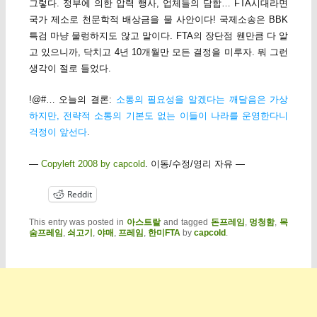
그렇다. 정부에 의한 압력 행사, 업체들의 담합… FTA시대라면
국가 제소로 천문학적 배상금을 물 사안이다! 국제소송은 BBK
특검 마냥 물렁하지도 않고 말이다. FTA의 장단점 웬만큼 다 알
고 있으니까, 닥치고 4년 10개월만 모든 결정을 미루자. 뭐 그런
생각이 절로 들었다.
!@#… 오늘의 결론:
소통의 필요성을 알겠다는 깨달음은 가상
하지만, 전략적 소통의 기본도 없는 이들이 나라를 운영한다니
걱정이 앞선다
.
—
Copyleft 2008 by capcold
. 이동/수정/영리 자유 —
Reddit
This entry was posted in
아스트랄
and tagged
돈프레임
,
멍청함
,
목
숨프레임
,
쇠고기
,
야매
,
프레임
,
한미FTA
by
capcold
.