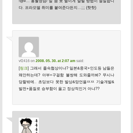
!@#… 홍월영님/ 일 좀 못 벌이게 말릴 방법이 절실합니
다. 프라모델 취미를 붙여준다든지…;;; (핫핫)
vf2416
on
2008. 05. 30. at 2:07 am
said:
[
링크
] 그래서 졸속협상이냐? 일본&중국+인도등 남들은
왜안하는데? 아부+구걸함 불쌍해 도와줄까봐? 무시나
당할밖에.. 초딩보다 못한 발상&망언을ㅉㅉ 기술개발&
발전+품질로 승부함이 옳고 정상적인거 아냐??