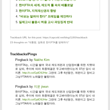
한미FTA의 세계, 제도적 틀 속의 배틀로얄
한미FTA, 지적재산권의 향방
“바보는 말려야 한다” 프레임을 제안하다
일제고사 불응시 허용 교사 과잉징계 반대
Trackback URL for this post: https://capcold.net/blog/1160/trackback
23 thoughts on “
대통령, 담화로 한미FTA를 방해하다
”
Trackbacks/Pings
Pingback by
Nakho Kim
한미FTA는, 시간을 벌며 국내 제도개편과 산업정비를 위한 지렛대
로 삼되, 추이에 따라 최종체결은 두고봐야한다는게 07년 당시 내
지론.
http://t.co/GplO9JHw
그런데 그후 4년동안, 개편이고 정비고
그냥 FTA하자 노래들만 불렀더라.
Pingback by
지운 jiwun
한미FTA는, 시간을 벌며 국내 제도개편과 산업정비를 위한 지렛대
로 삼되, 추이에 따라 최종체결은 두고봐야한다는게 07년 당시 내
지론.
http://t.co/GplO9JHw
그런데 그후 4년동안, 개편이고 정비고
그냥 FTA하자 노래들만 불렀더라.