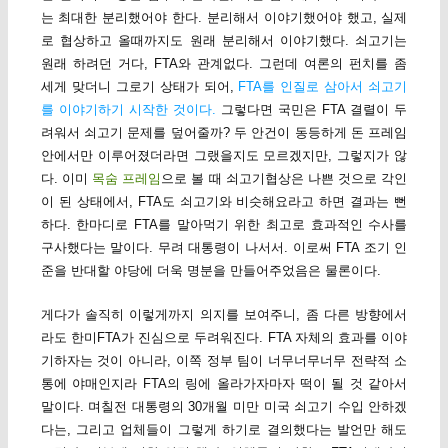
는 최대한 분리했어야 한다. 분리해서 이야기했어야 했고, 실제
로 협상하고 올때까지도 원래 분리해서 이야기했다. 쇠고기는
원래 하려던 거다, FTA와 관계없다. 그런데 여론의 펀치를 좀
세게 맞더니 그로기 상태가 되어,
FTA를 인질로 삼아서 쇠고기
를 이야기하기 시작한 것이다.
그렇다면 국민은 FTA 결렬이 두
려워서 쇠고기 문제를 덮어줄까? 두 안건이 동등하게 돈 프레임
안에서만 이루어졌더라면 그랬을지도 모르겠지만, 그렇지가 않
다. 이미
목숨 프레임
으로 볼 때 쇠고기협상은 나쁜 것으로 각인
이 된 상태에서, FTA도 쇠고기와 비슷해요라고 하면 결과는 뻔
하다. 한마디로 FTA를 말아먹기 위한 최고로 효과적인 수사를
구사했다는 말이다. 무려 대통령이 나서서. 이로써 FTA 조기 인
준을 반대할 야당에 더욱 명분을 만들어주었음은 물론이다.
게다가 솔직히 이렇게까지 의지를 보여주니, 좀 다른 방향에서
라도 한미FTA가 진심으로 두려워진다. FTA 자체의 효과를 이야
기하자는 것이 아니라, 이쪽 정부 팀이 너무너무너무 전략적 소
통에 야매인지라 FTA의 링에 올라가자마자 떡이 될 것 같아서
말이다. 며칠전 대통령의 30개월 미만 미국 쇠고기 수입 안하겠
다는, 그리고 업체들이 그렇게 하기로 결의했다는 발언만 해도