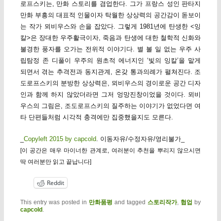
로프스키는, 만화 스토리를 겸업한다. 그가 프랑스 성인 판타지
만화 부흥의 대표적 인물이자 탁월한 상상력의 공간감이 돋보이
는 작가 뫼비우스와 손을 잡았다. 그렇게 1981년에 탄생한 <잉
칼>은 장대한 우주활극이자, 죽음과 탄생에 대한 철학적 신화와
불경한 풍자를 오가는 전위적 이야기다. 별 볼 일 없는 우주 사
립탐정 존 디풀이 우주의 원초적 에너지인 ‘빛의 잉칼’을 맡게
되면서 겪는 추격전과 동지관계, 온갖 통과의례가 펼쳐진다. 조
도로프스키의 분방한 상상력은, 뫼비우스의 경이로운 공간 디자
인과 함께 하지 않았더라면 그저 엉망진창이었을 것이다. 뫼비
우스의 그림은, 조도로프스키의 질주하는 이야기가 없었다면 여
타 단편들처럼 시각적 충격에만 집중했을지도 모른다.
_
Copyleft 2015 by capcold
. 이동자유/수정자유/영리불가_
[이 공간은 매우 마이너한 관계로, 여러분이 추천을 뿌리지 않으시면
딱 여러분만 읽고 끝납니다]
Reddit
This entry was posted in
만화품평
and tagged
스토리작가
,
협업
by
capcold
.