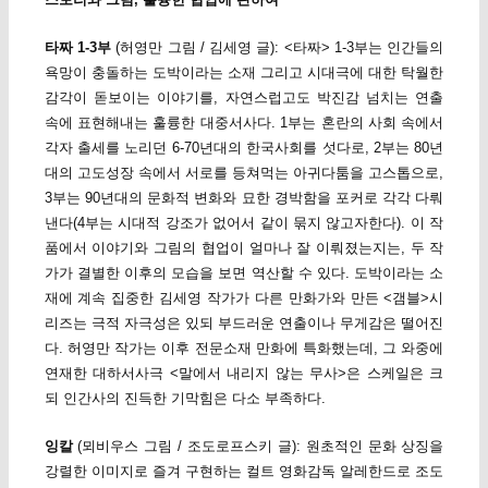
타짜 1-3부
(허영만 그림 / 김세영 글): <타짜> 1-3부는 인간들의
욕망이 충돌하는 도박이라는 소재 그리고 시대극에 대한 탁월한
감각이 돋보이는 이야기를, 자연스럽고도 박진감 넘치는 연출
속에 표현해내는 훌륭한 대중서사다. 1부는 혼란의 사회 속에서
각자 출세를 노리던 6-70년대의 한국사회를 섯다로, 2부는 80년
대의 고도성장 속에서 서로를 등쳐먹는 아귀다툼을 고스톱으로,
3부는 90년대의 문화적 변화와 묘한 경박함을 포커로 각각 다뤄
낸다(4부는 시대적 강조가 없어서 같이 묶지 않고자한다). 이 작
품에서 이야기와 그림의 협업이 얼마나 잘 이뤄졌는지는, 두 작
가가 결별한 이후의 모습을 보면 역산할 수 있다. 도박이라는 소
재에 계속 집중한 김세영 작가가 다른 만화가와 만든 <갬블>시
리즈는 극적 자극성은 있되 부드러운 연출이나 무게감은 떨어진
다. 허영만 작가는 이후 전문소재 만화에 특화했는데, 그 와중에
연재한 대하서사극 <말에서 내리지 않는 무사>은 스케일은 크
되 인간사의 진득한 기막힘은 다소 부족하다.
잉칼
(뫼비우스 그림 / 조도로프스키 글): 원초적인 문화 상징을
강렬한 이미지로 즐겨 구현하는 컬트 영화감독 알레한드로 조도