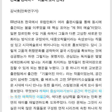
김낙호(만화연구가)
00년대초 한국에서 유럽만화가 여러 출판사들을 통해 동시에
출간되는 붐을 이루었을 때 핵심 표어는 “제 9의 예술”이었다.
일본 장르만화 수입 거품 속에서 그들과 다른 고상한 새로운 만
화라는 방식으로 규정되어, 대중오락물이라는 속성보다는 작품
성 있고 시각예술로서 뛰어나다는 식으로 홍보되었다. 당시 그
렇게 고품격 취향문화를 공략하여 결국 시장성을 확보하는 것에
성공했는가 하면 그렇지는 못했지만, 관심있는 독자들은 몇몇
세계만화사에 빛나는 자리를 차지하는 명작들이 한국어판으로
접할 수 있게 되는 행운을 누렸다. 그 중 하나가 바로 교보문고
출판팀에서 출간한 『기울어진 아이』라는 작품이었는데, 공간
감이 섬세한 그림체, 쥴 베르느의 고전 SF판타지소설들을 새로
운 시대에 다시 만나는 듯한 줄거리, 스팀펑크풍 세계 묘사 등이
돋보였다. 무엇보다
캐릭터 중심이라기보다 공간이 주인공이 되
는 듯한 매력적인 이질감
이, 색다른 상상력을 즐겨보는 만화 본
연의 재미를 재발견하도록 도와주었다. 다만 문제는 그것이 사
실은 더욱 많은 작품들로 구성된 연작 시리즈에 속한 하나의 작