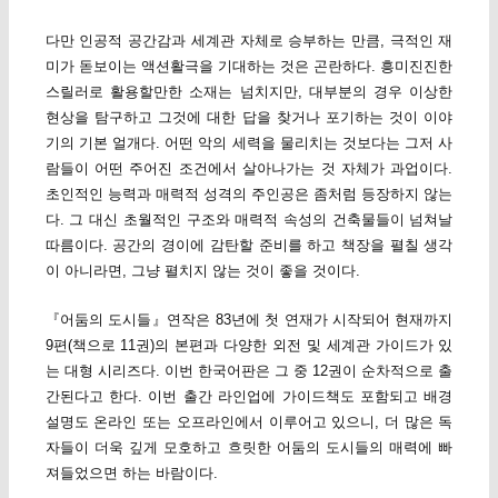
다만 인공적 공간감과 세계관 자체로 승부하는 만큼, 극적인 재
미가 돋보이는 액션활극을 기대하는 것은 곤란하다. 흥미진진한
스릴러로 활용할만한 소재는 넘치지만, 대부분의 경우 이상한
현상을 탐구하고 그것에 대한 답을 찾거나 포기하는 것이 이야
기의 기본 얼개다. 어떤 악의 세력을 물리치는 것보다는 그저 사
람들이 어떤 주어진 조건에서 살아나가는 것 자체가 과업이다.
초인적인 능력과 매력적 성격의 주인공은 좀처럼 등장하지 않는
다. 그 대신 초월적인 구조와 매력적 속성의 건축물들이 넘쳐날
따름이다. 공간의 경이에 감탄할 준비를 하고 책장을 펼칠 생각
이 아니라면, 그냥 펼치지 않는 것이 좋을 것이다.
『어둠의 도시들』연작은 83년에 첫 연재가 시작되어 현재까지
9편(책으로 11권)의 본편과 다양한 외전 및 세계관 가이드가 있
는 대형 시리즈다. 이번 한국어판은 그 중 12권이 순차적으로 출
간된다고 한다. 이번 출간 라인업에 가이드책도 포함되고 배경
설명도 온라인 또는 오프라인에서 이루어고 있으니, 더 많은 독
자들이 더욱 깊게 모호하고 흐릿한 어둠의 도시들의 매력에 빠
져들었으면 하는 바람이다.