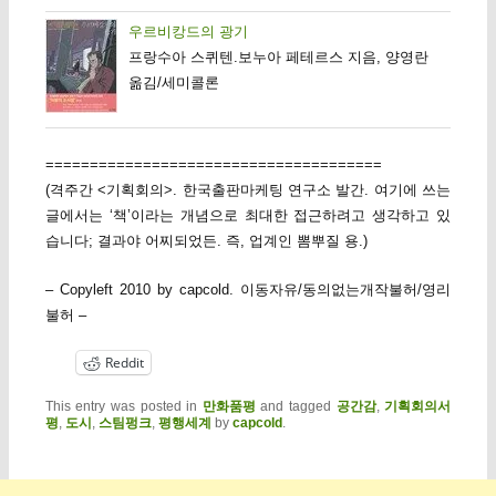
우르비캉드의 광기
프랑수아 스퀴텐.보누아 페테르스 지음, 양영란
옮김/세미콜론
======================================
(격주간 <기획회의>. 한국출판마케팅 연구소 발간. 여기에 쓰는
글에서는 ‘책’이라는 개념으로 최대한 접근하려고 생각하고 있
습니다; 결과야 어찌되었든. 즉, 업계인 뽐뿌질 용.)
– Copyleft 2010 by capcold. 이동자유/동의없는개작불허/영리
불허 –
Reddit
This entry was posted in
만화품평
and tagged
공간감
,
기획회의서
평
,
도시
,
스팀펑크
,
평행세계
by
capcold
.