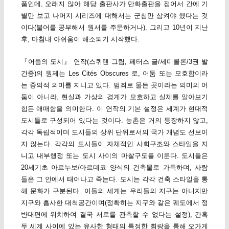
품인데, 오래지 않아 해당 출판사가 만화출판을 접어서 간에 기
별만 보고 나머지 시리즈에 대해서는 군침만 삼켜야 했다는 것
이다(불어를 공부해서 원서를 주문하거나). 그리고 10년이 지난
후, 마침내 아쉬움이 해소되기 시작했다.
『어둠의 도시』 연작(스퀴텐 그림, 페터스 글/세미콜론/3권 발
간중)의 원제는 Les Cités Obscures 로, 어둠 또는 모호함이라
는 중의적 의미를 지니고 있다. 범죄로 물든 곳이라는 의미의 어
둠이 아니라, 현실과 가상의 경계가 모호하고 실체를 알아보기
힘든 애매함을 의미한다. 이 연작의 기본 설정은 세계가 현대적
도시들로 구성되어 있다는 것이다. 농촌은 거의 등장하지 않고,
각각 독립적이며 도시들의 상위 단위로서의 국가 개념도 선보이
지 않는다. 각각의 도시들이 자체적인 사회구조와 스타일을 지
니고 내부행정 또는 도시 사이의 마찰구도를 이룬다. 도시들은
20세기초 아르누보/아르데코 양식의 건축물로 가득하며, 사람
들은 그 안에서 태어나고 죽는다. 도시는 각각 건축 스타일을 통
해 문화가 구분된다. 이들의 세계는 우리들의 지구는 아니지만
지구와 흡사한 대척공간이며(정확히는 지구와 같은 궤도에서 정
반대편에 위치하여 결국 서로를 관측할 수 없다는 설정), 간혹
두 세계 사이에 있는 유사한 형태의 특정한 회랑을 통해 오가게