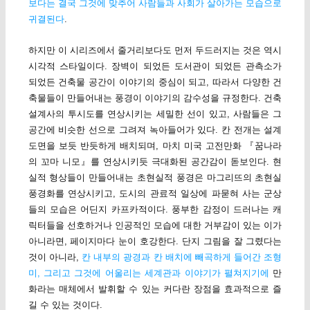
보다는 결국 그것에 맞추어 사람들과 사회가 살아가는 모습으로
귀결된다
.
하지만 이 시리즈에서 줄거리보다도 먼저 두드러지는 것은 역시
시각적 스타일이다. 장벽이 되었든 도서관이 되었든 관측소가
되었든 건축물 공간이 이야기의 중심이 되고, 따라서 다양한 건
축물들이 만들어내는 풍경이 이야기의 감수성을 규정한다. 건축
설계사의 투시도를 연상시키는 세밀한 선이 있고, 사람들은 그
공간에 비슷한 선으로 그려져 녹아들어가 있다. 칸 전개는 설계
도면을 보듯 반듯하게 배치되며, 마치 미국 고전만화 『꿈나라
의 꼬마 니모』를 연상시키듯 극대화된 공간감이 돋보인다. 현
실적 형상들이 만들어내는 초현실적 풍경은 마그리뜨의 초현실
풍경화를 연상시키고, 도시의 관료적 일상에 파묻혀 사는 군상
들의 모습은 어딘지 카프카적이다. 풍부한 감정이 드러나는 캐
릭터들을 선호하거나 인공적인 모습에 대한 거부감이 있는 이가
아니라면, 페이지마다 눈이 호강한다. 단지 그림을 잘 그렸다는
것이 아니라,
칸 내부의 광경과 칸 배치에 빼곡하게 들어간 조형
미, 그리고 그것에 어울리는 세계관과 이야기가 펼쳐지기에
만
화라는 매체에서 발휘할 수 있는 커다란 장점을 효과적으로 즐
길 수 있는 것이다.