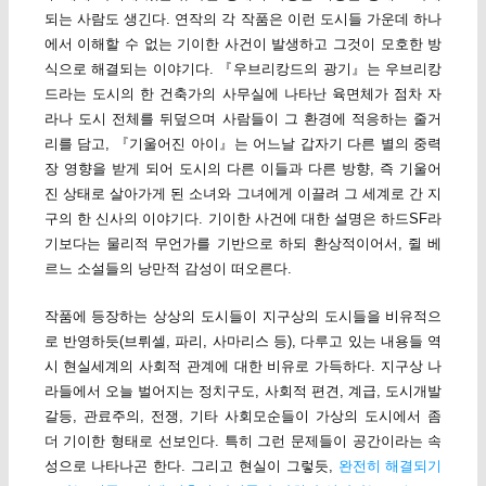
되는 사람도 생긴다. 연작의 각 작품은 이런 도시들 가운데 하나
에서 이해할 수 없는 기이한 사건이 발생하고 그것이 모호한 방
식으로 해결되는 이야기다. 『우브리캉드의 광기』는 우브리캉
드라는 도시의 한 건축가의 사무실에 나타난 육면체가 점차 자
라나 도시 전체를 뒤덮으며 사람들이 그 환경에 적응하는 줄거
리를 담고, 『기울어진 아이』는 어느날 갑자기 다른 별의 중력
장 영향을 받게 되어 도시의 다른 이들과 다른 방향, 즉 기울어
진 상태로 살아가게 된 소녀와 그녀에게 이끌려 그 세계로 간 지
구의 한 신사의 이야기다. 기이한 사건에 대한 설명은 하드SF라
기보다는 물리적 무언가를 기반으로 하되 환상적이어서, 쥘 베
르느 소설들의 낭만적 감성이 떠오른다.
작품에 등장하는 상상의 도시들이 지구상의 도시들을 비유적으
로 반영하듯(브뤼셀, 파리, 사마리스 등), 다루고 있는 내용들 역
시 현실세계의 사회적 관계에 대한 비유로 가득하다. 지구상 나
라들에서 오늘 벌어지는 정치구도, 사회적 편견, 계급, 도시개발
갈등, 관료주의, 전쟁, 기타 사회모순들이 가상의 도시에서 좀
더 기이한 형태로 선보인다. 특히 그런 문제들이 공간이라는 속
성으로 나타나곤 한다. 그리고 현실이 그렇듯,
완전히 해결되기