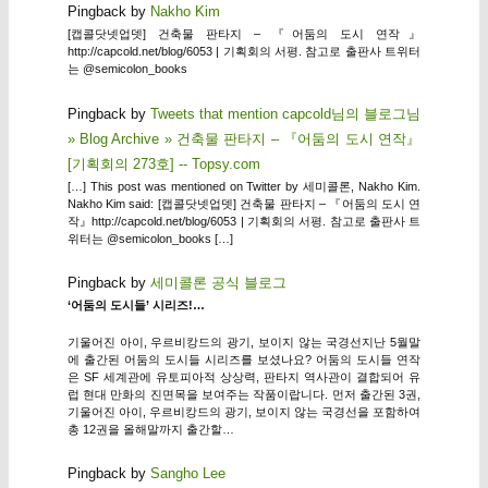
Pingback by
Nakho Kim
[캡콜닷넷업뎃] 건축물 판타지 – 『어둠의 도시 연작』
http://capcold.net/blog/6053 | 기획회의 서평. 참고로 출판사 트위터
는 @semicolon_books
Pingback by
Tweets that mention capcold님의 블로그님
» Blog Archive » 건축물 판타지 – 『어둠의 도시 연작』
[기획회의 273호] -- Topsy.com
[…] This post was mentioned on Twitter by 세미콜론, Nakho Kim.
Nakho Kim said: [캡콜닷넷업뎃] 건축물 판타지 – 『어둠의 도시 연
작』http://capcold.net/blog/6053 | 기획회의 서평. 참고로 출판사 트
위터는 @semicolon_books […]
Pingback by
세미콜론 공식 블로그
‘어둠의 도시들’ 시리즈!…
기울어진 아이, 우르비캉드의 광기, 보이지 않는 국경선지난 5월말
에 출간된 어둠의 도시들 시리즈를 보셨나요? 어둠의 도시들 연작
은 SF 세계관에 유토피아적 상상력, 판타지 역사관이 결합되어 유
럽 현대 만화의 진면목을 보여주는 작품이랍니다. 먼저 출간된 3권,
기울어진 아이, 우르비캉드의 광기, 보이지 않는 국경선을 포함하여
총 12권을 올해말까지 출간할…
Pingback by
Sangho Lee