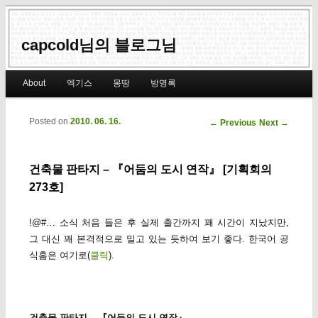
capcold님의 블로그님
Main menu
About
엑기스
몽땅
방명록
Skip to primary content
Skip to secondary content
Posted on
2010. 06. 16.
Post navigation
←
Previous
Next
→
건축물 판타지 – 『어둠의 도시 연작』 [기획회의
273호]
!@#… 소식 처음 들은 후 실제 출간까지 꽤 시간이 지났지만,
그 대신 꽤 본격적으로 밀고 있는 듯하여 보기 좋다. 한국어 공
식홈은 여기로(
클릭
).
건축물 판타지 – 『어둠의 도시 연작』