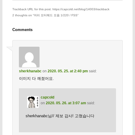
Trackback URL for this post: https://capcold.net/blog/14003/trackback
2 thoughts on “
여러 모터헤드 모음 1/220 / FSS
”
Comments
sherkhanabc
on
2020. 05. 25. at 2:40 pm
said:
이미지 다 깨졌어요.
capcold
on
2020. 05. 26. at 3:07 am
said:
sherkhanabc님// 제보 감사! 고쳤습니다