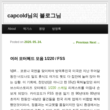
capcold님의 블로그님
Main menu
About
엑기스
몽땅
방명록
Skip to primary content
Skip to secondary content
Posted on
2020. 05. 24.
Post navigation
←
Previous
Next
→
여러 모터헤드 모음 1/220 / FSS
!@#… 코로나 국면을 맞이하여 방역후진국 미국은 지난 두어달
동안 너도나도 일도 휴식도 여가도 뭣도 다 집안에 눌러 앉아 하
는 상황. 이 기회에, 천만년(은 아니고 한 15년) 묵혀놓았던 파이
브스타스토리즈 모터헤드
1/220 스케일
리캐스트를 마침내 손
보게 되었다. 카이요도가 FSS 판권 잃기 전 90년대와 00년대
초까지 한동안 내놨던 물건들을 한국 리캐 업체가 비합법 복제
했던것이라서, 정품과는 비교못할 품질이지만 당시 환경에서는