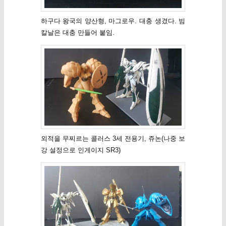
하구다 왕국의 양산형, 마그로우. 대충 생겼다. 빔
칼날은 대충 만들어 붙임.
외적을 무찌르는 콜러스 3세 전용기, 쥬논(나중 보
강 설정으로 인게이지 SR3)