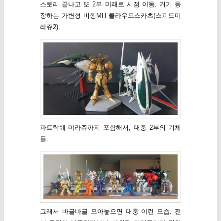
스토리 끝나고 또 2부 미래로 시점 이동, 거기 등
장하는 가변형 비행MH 클라우드스카츠(스피드미
라쥬2).
파트락쉐 미라쥬까지 포함해서, 대충 2부의 기체
들.
그래서 바글바글 모아놓으면 대충 이런 모습. 전