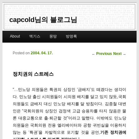
capcold님의 블로그님
Main menu
About
엑기스
몽땅
방명록
Skip to primary content
Skip to secondary content
Posted on
2004. 04. 17.
Post navigation
←
Previous
Next
→
정치권의 스트레스
“…민노당 의원들은 특권의 상징인 ‘금배지’도 떼겠다는 생각이
다. 민노당 출신 시의원들이 시의원 배지를 달고 있지 않듯,국회
의원들도 금배지 대신 민노당 배지를 달 방침이다. 김종철 대변
인은 “국회의원의 상징인 검정색 고급 승용차를 타지 않음은 물
론 대중교통으로 출·퇴근할 것”이라고 말했다. 이밖에도 민노당
의원들은 국회의원 전용 엘리베이터와 공항 귀빈실을 이용하지
않는 등 ‘특권’을 자발적으로 포기할 것을 공언,
기존 정치권에