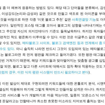
 좀 더 예쁘게 응용하는 방법도 있다. 해당 태그 단어들을 분류해서, 
, 이성강도(논리파-감성파) 같은 것으로 만들고 색조로 된 아이콘을 부
이것을 바탕으로 하면 각종 ‘이웃 블로그 추천’ 같은
사회연결망 기능
도 더
말이다. 일반적인 포스팅 태그를 모아서 블로그의 성향을 나타내기에는 
로그 주인장 자신의 의지인데다가 기준도 들쑥날쑥하다. 하지만 독자들
보편적인 척도 평준화가 이루어질 수 있다. 이런 것은 이글루스 같은 개별
할 수도 있지만,
메타블로그 사이트, 블로그 검색엔진 등과 연계해서 좀 
 수도 있다
. 아니 솔직히 나라면 반드시 그것이 도입되어 있는 메타블로
 보는 블로그라면 꼭 먼저 평판을 체크하고 들어가겠다. 또한 평판 태그들
한번 거쳐가기 때문에, 해당 키워드들과 맞아떨어지는 맞춤형 광고를 삽
. 잘 되면, 블로그 말고 다른 사이트에 대해서도 점차 확대 적용하는 것도 
닷컴의 경우, 이런 식의 평판 시스템이 반드시 필요하다고 본다
).
사실 이런 발상이 제대로 구현되려면 키워드들에 대한 온톨로지 분석, 시맨
 열심히 적용해야 하기에 그렇게 뚝딱하고 만들어질 성격은 아니다. 하지만
 그런 서비스를 누가 개발하기로 마음 먹는다면, 일종의 ‘오픈소스’식 아
큼 돈달라고는 안할테니까 최소한 흐뭇한 미소라도 지어보게 출처는 명시 부