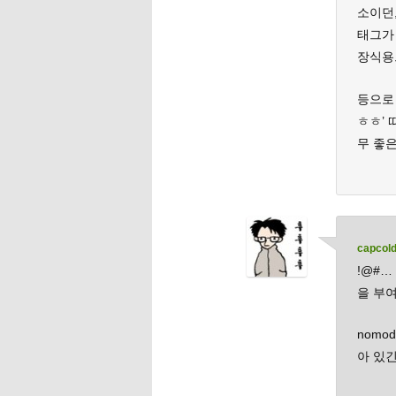
소이던
태그가
장식용
등으로
ㅎㅎ’ 
무 좋
capcol
!@#…
을 부여
nomo
아 있긴