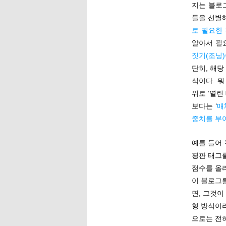
지는 블로
들을 선별
로 필요한
알아서 필
짓기(조닝)
단히, 해당
식이다. 
위로 ‘열린
보다는 ‘
매
중치를 부
예를 들어 캡
평판 태그를
점수를 올리
이 블로그
면, 그것이
형 방식이
으로는 전혀