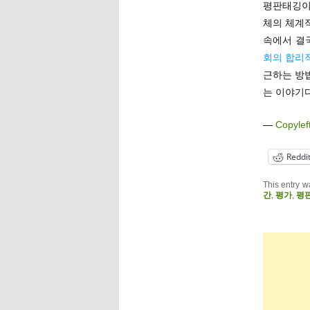
평판태깅이
체의 체계
속에서 결
회의 합리
근하는 방법
는 이야기다
—
Copylef
Reddi
This entry w
간
,
평가
,
평