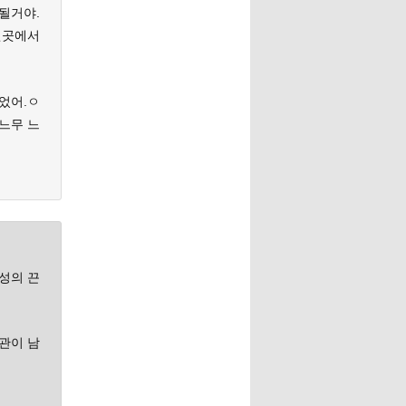
될거야.
될곳에서
었어.ㅇ
 느무 느
이성의 끈
난관이 남