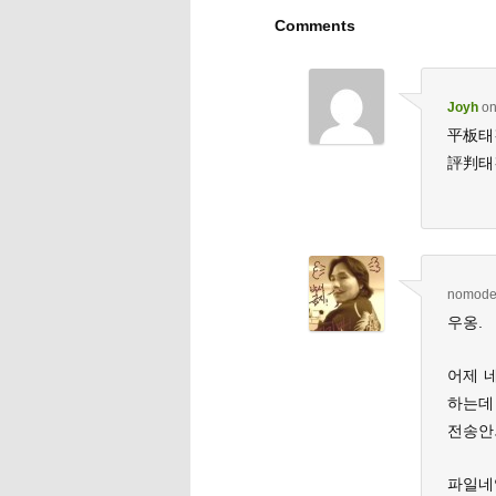
Comments
Joyh
o
平板태
評判태깅
nomod
우옹.
어제 네
하는데 
전송안
파일네