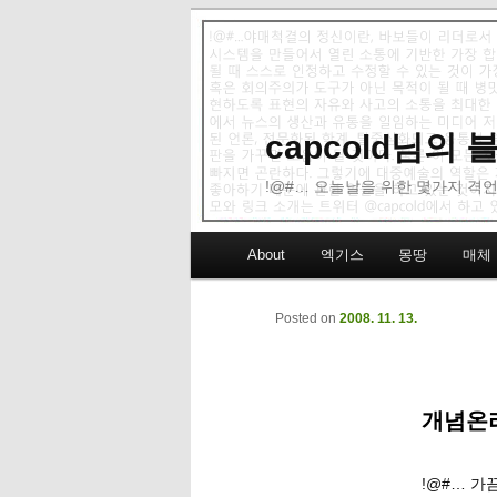
capcold님의
!@#… 오늘날을 위한 몇가지 격언
Main menu
About
엑기스
몽땅
매체
Skip to primary content
Skip to secondary content
Posted on
2008. 11. 13.
개념온라
!@#… 가