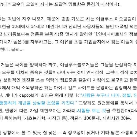
상(레식교수의 모델이 지니는 포괄적 명료함은 동경의 대상이다).
맛있는 떡밥이 자주 나오기 때문에 종종 가보곤 하는 이글루스 이오공감이 
제한을 18세에서 14세로 내린다니까 난리난 사용자들의 불만 대폭발 덕분
잡 난리통보다는 정돈된 분위기(좀 멋지게 말하면 “1인미디어로서의 정보
가치가 높은”)를 자부하고는, 그 이유를 초딩 가입금지에서 찾는 이들이
 한데, 글쎄…
거들은 싸이를 얄팍하다 까고, 이글루스블로거들은 그들을 난삽하다 까
 모두를 어차피 종속된 것들이라며 까는 것이 인지상정. 그런데 정작 설치
덜 보편적인 엔진을 쓰는 덕택에 웹표준을 칼같이 지킴에도 불구하고 한국
색에서 대박 소외당하곤 하는 마이너 컬트 사이트를 운영하는 입장에서 볼 
. 게다가 capcold의 소신은 원래 이렇다:
“사람은 누구나 나이, 성별, 
 평등하게 개념을 상실할 소양을 가진다.”
그렇게도 원천봉쇄를 통해서 ‘
면, 연령에 따른 가입 제한보다는 차라리
시험을 보는 것
을 추천한다(과
어 독해능력, 기초논리학, 저작권 등). 객관식 100문제, 제한시간 30분.
런 상황에서 볼 수 있듯 질 낮은 – 즉 정보성이 낮거나 기타 담론 소통의