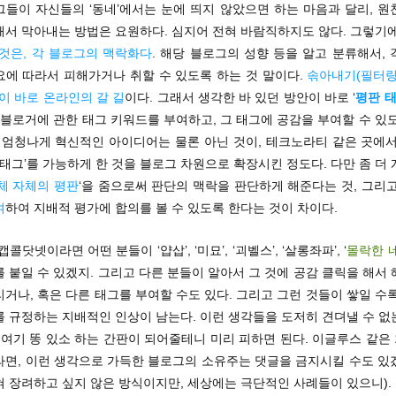
그들이 자신들의 ‘동네’에서는 눈에 띄지 않았으면 하는 마음과 달리, 원
해서 막아내는 방법은 요원하다. 심지어 전혀 바람직하지도 않다. 그렇기
 것은, 각 블로그의 맥락화다
. 해당 블로그의 성향 등을 알고 분류해서,
요에 따라서 피해가거나 취할 수 있도록 하는 것 말이다.
솎아내기(필터링
이 바로 온라인의 갈 길
이다. 그래서 생각한 바 있던 방안이 바로 ‘
평판 
 블로거에 관한 태그 키워드를 부여하고, 그 태그에 공감을 부여할 수 있
뭐 엄청나게 혁신적인 아이디어는 물론 아닌 것이, 테크노라티 같은 곳에서
 태그’를 가능하게 한 것을 블로그 차원으로 확장시킨 정도다. 다만 좀 더
체 자체의 평판
‘을 줌으로써 판단의 맥락을 판단하게 해준다는 것, 그리
여
하여 지배적 평가에 합의를 볼 수 있도록 한다는 것이 차이다.
콜닷넷이라면 어떤 분들이 ‘얍삽’, ‘미묘’, ‘괴벨스’, ‘살롱좌파’, ‘
몰락한 
 붙일 수 있겠지. 그리고 다른 분들이 알아서 그 것에 공감 클릭을 해서
거나, 혹은 다른 태그를 부여할 수도 있다. 그리고 그런 것들이 쌓일 수
를 규정하는 지배적인 인상이 남는다. 이런 생각들을 도저히 견뎌낼 수 없
 여기 똥 있소 하는 간판이 되어줄테니 미리 피하면 된다. 이글루스 같
라면, 이런 생각으로 가득한 블로그의 소유주는 댓글을 금지시킬 수도 있
 장려하고 싶지 않은 방식이지만, 세상에는 극단적인 사례들이 있으니).