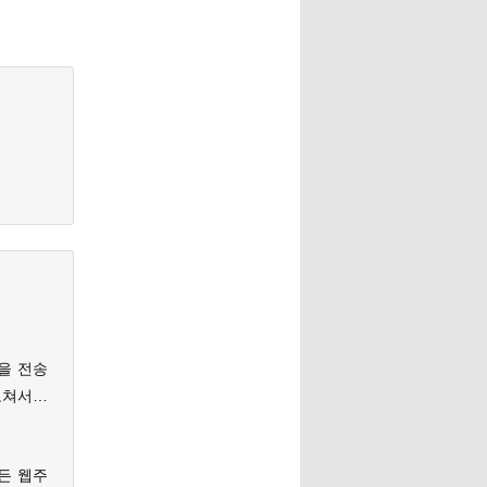
악을 전송
 고쳐서…
든 웹주