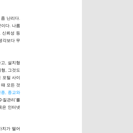
좀 난리다.
이다. 나름
 신뢰성 등
 생각보다 무
고, 설치형
형, 그것도
 포털 사이
때 모든 것
인종, 종교와
수질관리’를
목은 인터넷
 가치가 떨어