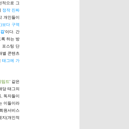
천적으로 그
에
정작 진짜
 각 개인들이
)보다 구역
태깅
‘이다. 간
도록 하는 방
 포스팅 단
 개별 콘텐츠
고
태그에 가
네임드
‘ 같은
 해당 태그의
록, 독자들이
는 이들이라
은 회원서비스
겠지(개인적