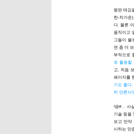
평판 태깅을
한-차가운)
다. 물론 
움직이고 
그들이 블
면 좀 더 
부적으로 
로 활용할
고, 처음
페이지를 
기도 좋다
히 언론사
!@#… 
기술 등을
보고 만약
시하는 만