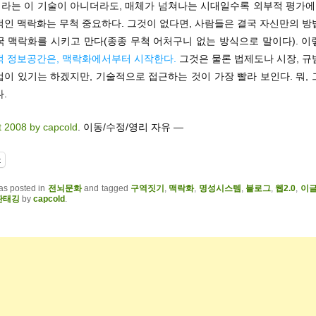
라는 이 기술이 아니더라도, 매체가 넘쳐나는 시대일수록 외부적 평가에 
적인 맥락화는 무척 중요하다. 그것이 없다면, 사람들은 결국 자신만의 방
국 맥락화를 시키고 만다(종종 무척 어처구니 없는 방식으로 말이다). 
적 정보공간은, 맥락화에서부터 시작한다.
그것은 물론 법제도나 시장, 규
이 있기는 하겠지만, 기술적으로 접근하는 것이 가장 빨라 보인다. 뭐,
.
t 2008 by capcold
. 이동/수정/영리 자유 —
t
as posted in
전뇌문화
and tagged
구역짓기
,
맥락화
,
명성시스템
,
블로그
,
웹2.0
,
이
판태깅
by
capcold
.