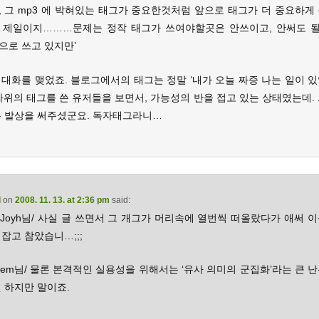
, 그 mp3 에 박혀있는 태그가 중요한것처럼 앞으로 태그가 더 중요하게 
 제일이지………문제는 정작 태그가 쓰여야할곳은 안쓰이고, 안써도 
으로 쓰고 있지만’
 대화를 맺었죠. 블로그에서의 태그는 정말 ‘내가 오늘 짜증 나는 일이 있
따위의 태그를 쓴 유저들을 보면서, 가능성의 반을 접고 있는 상태였는데.
은 발상을 써주셨군요. 독자태그라니…
d
on
2008. 11. 13. at 2:36 pm
said:
 Joyh님/ 사실 글 쓰면서 그 개그가 머리속에 열번씩 떠올랐다가 애써 
잡고 참았습니…;;;
dem님/ 물론 본격적인 실용성을 위해서는 ‘유사 의미의 군집화’라는 큰 
 하지만 말이죠.