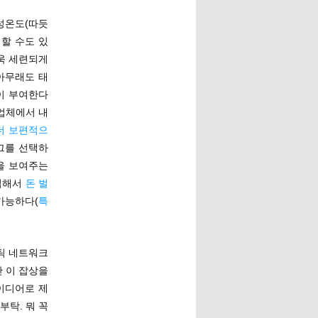
감성온도(따듯
여할 수도 있
욱 세련되게
아무래도 태
이 부여한다
 업체에서 내
더 보편적으
그를 선택하
을 보여주는
입해서
돈 벌
가능하다(
특
틱 네트워크
 이 잡상을
이디어로 제
탁. 뭐 꼭