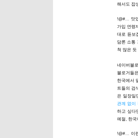
해서도 잡
!@#… 
가입 연령
대로 듣보
담론 소통 
척 많은 듯
네이버블로
블로거들은
한국에서 
트들의 검
은 일장일단
관계 없이
하고 싶다
예절, 한국
!@#… 이