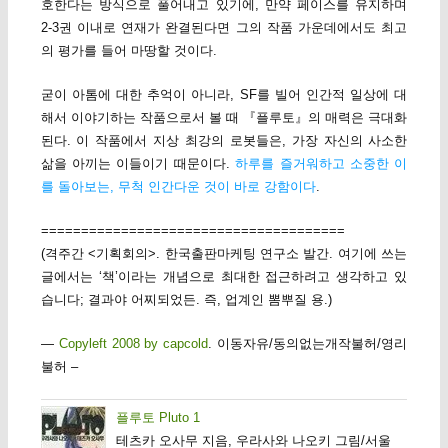
호한다는 방식으로 풀어내고 있기에, 만약 페이스를 유지하며
2-3권 이내로 연재가 완결된다면 그의 작품 가운데에서도 최고
의 평가를 들어 마땅할 것이다.
굳이 아톰에 대한 추억이 아니라, SF를 빌어 인간적 일상에 대
해서 이야기하는 작품으로서 볼 때 『플루토』의 매력은 극대화
된다. 이 작품에서 지상 최강의 로봇들은, 가장 자신의 사소한
삶을 아끼는 이들이기 때문이다.
하루를 즐거워하고 소중한 이
를 돌아보는, 무척 인간다운 것이 바로 강함이다
.
======================================
(격주간 <기획회의>. 한국출판마케팅 연구소 발간. 여기에 쓰는
글에서는 ‘책’이라는 개념으로 최대한 접근하려고 생각하고 있
습니다; 결과야 어찌되었든. 즉, 업계인 뽐뿌질 용.)
—
Copyleft 2008 by capcold
. 이동자유/동의없는개작불허/영리
불허 –
플루토 Pluto 1
테츠카 오사무 지음, 우라사와 나오키 그림/서울