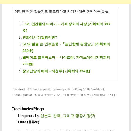
[어쩌면 관련 있을지도 모르겠다고 기계가 대충 점찍어준 글들]
그저, 인간들의 이야기 – 기계 장치의 사랑 [기획회의 383
호]
만화에서 리얼함이란?
SF의 탈을 쓴 인격존중 -『삼단합체 김창남』[기획회의
239호]
웰메이드 블록버스터 – 나이트런: 파더스데이 [기획회의
283호]
중구난방의 매력 – 외천루 [기획회의 354호]
Trackback URL for this post: https://capcold.net/blog/2282/trackback
13 thoughts on “
최강의 로봇은 가장 인간적 로봇 -『플루토』[기획회의 237호]
”
Trackbacks/Pings
Pingback by
일본과 한국, 그리고 광장시장(?)
Pluto (플루토)…