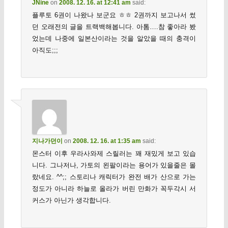
JNine
on
2008. 12. 16. at 12:41 am
said:
플루토 6권이 나왔나 보군요 ㅎㅎ 2권까지 보고나서 썼
던 오래전의 글을 트랙백해봅니다. 아톰….참 좋아라 봤
었는데 나중에 일본산이라는 것을 알았을 때의 충격이
아직도;;;
지나가던이
on
2008. 12. 16. at 1:35 am
said:
몬스터 이후 우라사와제 스릴러는 꽤 재밌게 보고 있습
니다. 그나저나, 가토의 왼팔이라는 용어가 있을줄은 몰
랐네요. ^^;; 스토리나 캐릭터가 완전 배가 산으로 가는
정도가 아니라 하늘로 올라가 버린 만화가 꼭두각시 서
커스가 아닌가 생각합니다.