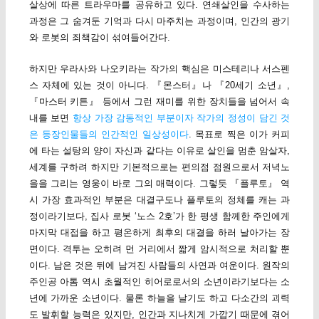
살상에 따른 트라우마를 공유하고 있다. 연쇄살인을 수사하는
과정은 그 숨겨둔 기억과 다시 마주치는 과정이며, 인간의 광기
와 로봇의 죄책감이 섞여들어간다.
하지만 우라사와 나오키라는 작가의 핵심은 미스테리나 서스펜
스 자체에 있는 것이 아니다. 『몬스터』나 『20세기 소년』,
『마스터 키튼』 등에서 그런 재미를 위한 장치들을 넘어서 속
내를 보면
항상 가장 감동적인 부분이자 작가의 정성이 담긴 것
은 등장인물들의 인간적인 일상성이다
. 목표로 찍은 이가 커피
에 타는 설탕의 양이 자신과 같다는 이유로 살인을 멈춘 암살자,
세계를 구하려 하지만 기본적으로는 편의점 점원으로서 저녁노
을을 그리는 영웅이 바로 그의 매력이다. 그렇듯 『플루토』 역
시 가장 효과적인 부분은 대결구도나 플루토의 정체를 캐는 과
정이라기보다, 집사 로봇 ‘노스 2호’가 한 평생 함께한 주인에게
마지막 대접을 하고 평온하게 최후의 대결을 하러 날아가는 장
면이다. 격투는 오히려 먼 거리에서 짧게 암시적으로 처리할 뿐
이다. 남은 것은 뒤에 남겨진 사람들의 사연과 여운이다. 원작의
주인공 아톰 역시 초월적인 히어로로서의 소년이라기보다는 소
년에 가까운 소년이다. 물론 하늘을 날기도 하고 다소간의 괴력
도 발휘할 능력은 있지만, 인간과 지나치게 가깝기 때문에 겪어