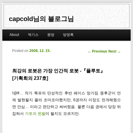
capcold님의 블로그님
Main menu
About
엑기스
몽땅
방명록
Skip to primary content
Skip to secondary content
Posted on
2008. 12. 15.
Post navigation
←
Previous
Next
→
최강의 로봇은 가장 인간적 로봇 -『플루토』
[기획회의 237호]
!@#… 작가 특유의 만성적인 후반 페이스 망가짐 증후군이 언
제 발현될지 몰라 조마조마했지만, 6권까지 이정도 전개해줬으
면 안심… 이라고 판단하고 써버렸음. 물론 다음 권에서 당장 뒤
집혀서
가토의 왼팔
이 될지도 모르지만.