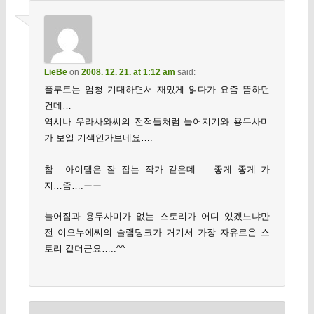
LieBe
on
2008. 12. 21. at 1:12 am
said:
플루토는 엄청 기대하면서 재밌게 읽다가 요즘 뜸하던
건데…
역시나 우라사와씨의 전적들처럼 늘어지기와 용두사미
가 보일 기색인가보네요….
참….아이템은 잘 잡는 작가 같은데……좋게 좋게 가
지…좀….ㅜㅜ
늘어짐과 용두사미가 없는 스토리가 어디 있겠느냐만
전 이오누에씨의 슬램덩크가 거기서 가장 자유로운 스
토리 같더군요…..^^