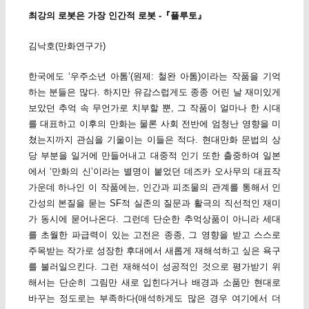
최강의 로봇은 가장 인간적 로봇 -『플루토』
김낙호(만화연구가)
한국에도 ‘우주소년 아톰’(원제: 철완 아톰)이라는 작품을 기억
하는 분들은 많다. 하지만 유감스럽게도 종종 어린 날 재미있게
보았던 추억 속 무언가로 치부할 뿐, 그 작품이 얼마나 한 시대
를 대표하고 이후의 만화는 물론 사회 전반에 엄청난 영향을 미
쳤는지까지 관심을 기울이는 이들은 적다. 현대만화 문법의 상
당 부분을 일거에 만들어내고 대중적 인기 또한 출중하여 일본
에서 ‘만화의 신’이라는 별명이 붙었던 데즈카 오사무의 대표작
가운데 하나인 이 작품에는, 인간과 피조물의 관계를 통해서 인
간성의 본질을 묻는 SF적 실존의 질문과 활극의 직선적인 재미
가 동시에 묻어나온다. 그런데 단순한 추억상품이 아니라 세대
를 초월한 파급력이 있는 고전은 종종, 그 영향을 받고 스스로
주목받는 작가로 성장한 후대에서 새롭게 재해석하고 싶은 욕구
를 불러일으킨다. 그런 재해석이 성공적인 것으로 평가받기 위
해서는 단순히 그림만 새로 입힌다거나 배경과 소품만 현대로
바꾸는 정도로는 부족하다(애석하게도 많은 경우 여기에서 더