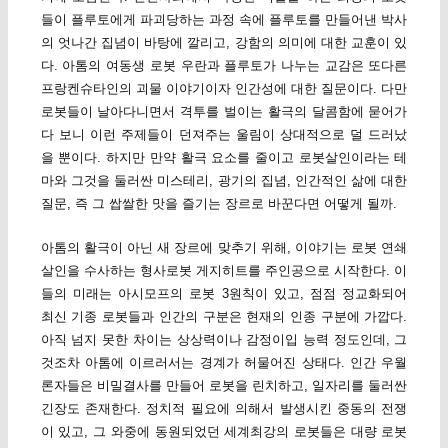
들이 플루토에게 파괴당하는 과정 속에 플루토를 만들어낸 박사
의 엇나간 집념이 바탕에 깔리고, 강함의 의미에 대한 교훈이 있
다. 아톰의 여동생 로봇 우란과 플루토가 나누는 교감은 또다른
프랑켄슈타인의 괴물 이야기이자 인간성에 대한 질문이다. 다만
로봇들이 날아다니면서 격투를 벌이는 활극의 달콤함에 묻어가
다 보니 이런 주제들이 던져주는 울림이 상대적으로 덜 드러났
을 뿐이다. 하지만 만약 활극 요소를 줄이고 로봇살인이라는 테
마와 그것을 둘러싼 미스테리, 광기의 집념, 인간적인 삶에 대한
질문, 즉 그 쌉쌀한 맛을 즐기는 장르로 바꾼다면 어떻게 될까.
아톰의 활극이 아닌 새 장르에 맞추기 위해, 이야기는 로봇 연쇄
살인을 수사하는 형사로봇 게지히트를 주인공으로 시작한다. 이
들의 미래는 아시모프의 로봇 3원칙이 있고, 점점 정교화되어
최신 기종 로봇들과 인간의 구분은 현재의 인종 구분에 가깝다.
아직 넘지 못한 차이는 상상력이나 감정이입 능력 정도인데, 그
것조차 아톰에 이르러서는 경계가 허물어진 상태다. 인간 우월
론자들은 비밀결사를 만들어 로봇을 린치하고, 일자리를 둘러싼
긴장도 존재한다. 정치적 필요에 의해서 발생시킨 중동의 전쟁
이 있고, 그 와중에 동원되었던 세계최강의 로봇들은 대량 로봇