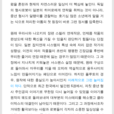
왔을 혼란과 현재의 자연스러운 일상이 더 핵심에 놓인다. 독일
의 형사로봇이 일본의 히어로에게 연락을 취하는 것이 아니라,
중년 형사가 달팽이를 관찰하는 호기심 많은 소년에게 말을 거
는 식으로 처리한 아톰의 첫 등장이 바로 그런 정서를 압축한다.
원래 우라사와 나오키의 장편 스릴러 연재작은, 언제쯤 작품의
완성도에 대한 확신을 가질 수 있을지 판단하기 힘들다는 단점
이 있다. 일본 잡지연재 시스템의 특성 속에 자리 잡은 작가의
성향상, 이전의 여러 작품들이 초반의 팽팽한 긴장감을 후반에
무리한 줄거리 연장 때문에 잃는 경우가 많았기 때문이다. 그 과
정에서 지나치게 키워놓은 서스펜스 설정 때문에, 원래 구상으
로 돌아와서 마무리를 지을 때 오히려 역설적으로 용두사미의
느낌이 만들어지기는 폐단으로 이어진다. 하지만 플루토의 경
우, 원작에 대한 충실도가 높아서인지
이례적으로 그런 늘어짐
이 적다
. 단적으로 최근 한국에서 발간된 6권에서, 자칫 중년 형
사 주인공의 이야기로 무한정 다시 늘어질 수 있었을 이야기를
원작의 궤도로 돌려보내며 대부분의 미스테리를 해소했고 클라
이막스의 대결만이 남아있기 때문이다. 그리고 그 과정에서조차
거대한 활극보다는 사람과 로봇들이 각자의 소중한 일상성을 수