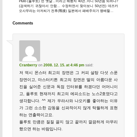
Pluto (플루토) 먼 옛날…이라고 해봤자 40년..아니 50년쯤 되려나?
(검색하기 귀찮아서 안함… 수정하면서 찾아보니 50년전) 데즈카
오사무라는 아저씨가 전후(戰後) 일본에서 패배주의가 팽배할…
Comments
Cranberry
on
2008. 12. 15. at 4:46 pm
said:
저 역시 몬스터 최고의 장면은 그 커피 설탕 다섯 스푼
장면이고, 마스터키튼 최고의 장면은 딸의 아름다운 사
진을 실어준 신문과 독점 인터뷰를 하겠다던 어머니이
고, 플루토 현재까지 최고의 에피소드는 노스2호였다고
생각합니다. ^^ 제가 우라사와 나오키를 좋아하는 이유
가 그런 소소한 감동을 신파적이지 않게 탁월하게 표현
하는 연출력이고요.
플루토 만큼은 질질 끌지 않고 끝까지 깔끔하게 마무리
했으면 하는 바람입니다.