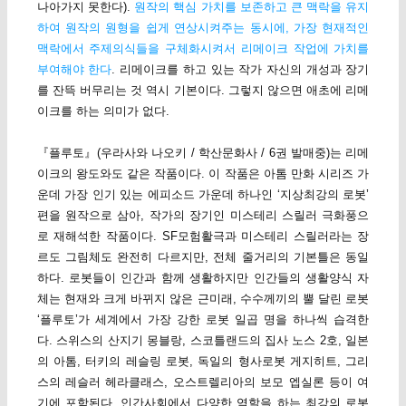
나아가지 못한다).
원작의 핵심 가치를 보존하고 큰 맥락을 유지
하여 원작의 원형을 쉽게 연상시켜주는 동시에, 가장 현재적인
맥락에서 주제의식들을 구체화시켜서 리메이크 작업에 가치를
부여해야 한다
. 리메이크를 하고 있는 작가 자신의 개성과 장기
를 잔뜩 버무리는 것 역시 기본이다. 그렇지 않으면 애초에 리메
이크를 하는 의미가 없다.
『플루토』(우라사와 나오키 / 학산문화사 / 6권 발매중)는 리메
이크의 왕도와도 같은 작품이다. 이 작품은 아톰 만화 시리즈 가
운데 가장 인기 있는 에피소드 가운데 하나인 ‘지상최강의 로봇’
편을 원작으로 삼아, 작가의 장기인 미스테리 스릴러 극화풍으
로 재해석한 작품이다. SF모험활극과 미스테리 스릴러라는 장
르도 그림체도 완전히 다르지만, 전체 줄거리의 기본틀은 동일
하다. 로봇들이 인간과 함께 생활하지만 인간들의 생활양식 자
체는 현재와 크게 바뀌지 않은 근미래, 수수께끼의 뿔 달린 로봇
‘플루토’가 세계에서 가장 강한 로봇 일곱 명을 하나씩 습격한
다. 스위스의 산지기 몽블랑, 스코틀랜드의 집사 노스 2호, 일본
의 아톰, 터키의 레슬링 로봇, 독일의 형사로봇 게지히트, 그리
스의 레슬러 헤라클래스, 오스트렐리아의 보모 엡실론 등이 여
기에 포함된다. 인간사회에서 다양한 역할을 하는 최강의 로봇