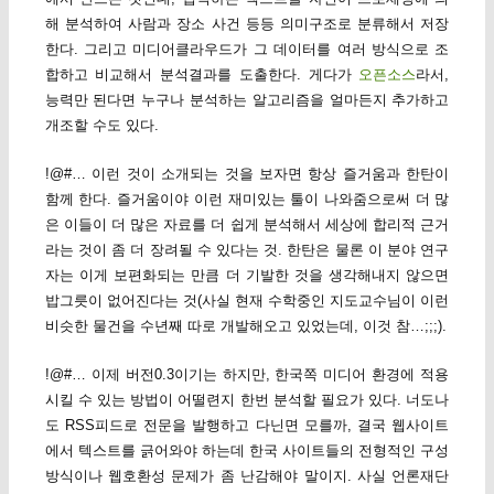
해 분석하여 사람과 장소 사건 등등 의미구조로 분류해서 저장
한다. 그리고 미디어클라우드가 그 데이터를 여러 방식으로 조
합하고 비교해서 분석결과를 도출한다. 게다가
오픈소스
라서,
능력만 된다면 누구나 분석하는 알고리즘을 얼마든지 추가하고
개조할 수도 있다.
!@#… 이런 것이 소개되는 것을 보자면 항상 즐거움과 한탄이
함께 한다. 즐거움이야 이런 재미있는 툴이 나와줌으로써 더 많
은 이들이 더 많은 자료를 더 쉽게 분석해서 세상에 합리적 근거
라는 것이 좀 더 장려될 수 있다는 것. 한탄은 물론 이 분야 연구
자는 이게 보편화되는 만큼 더 기발한 것을 생각해내지 않으면
밥그릇이 없어진다는 것(사실 현재 수학중인 지도교수님이 이런
비슷한 물건을 수년째 따로 개발해오고 있었는데, 이것 참…;;;).
!@#… 이제 버전0.3이기는 하지만, 한국쪽 미디어 환경에 적용
시킬 수 있는 방법이 어떨련지 한번 분석할 필요가 있다. 너도나
도 RSS피드로 전문을 발행하고 다닌면 모를까, 결국 웹사이트
에서 텍스트를 긁어와야 하는데 한국 사이트들의 전형적인 구성
방식이나 웹호환성 문제가 좀 난감해야 말이지. 사실 언론재단