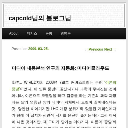
capcold님의 블로그님
Main menu
About
엑기스
몽땅
방명록
Skip to primary content
Skip to secondary content
Posted on
2009. 03. 25.
Post navigation
←
Previous
Next
→
미디어 내용분석 연구의 자동화: 미디어클라우드
!@#… WIRED지의 2008년 7월호 커버스토리는 무려
‘이론의
종말’
이었다. 뭐 인류 문명이 끝났다거나 과학이 무너진는 것이
아니라, 이론으로 모델링을 하고 검증을 하는 기존의 과학 과정
과는 달리 엄청난 양의 데이터 자체에서 모델이 끌어내진다는
것. 당연한 이야기지만 LHC 개장 분위기와 맞물린 기획인데다
가 원래 이 잡지가 선언적 낚시를 은근히 즐기는터라 그런 제목
이 나온 것이지만, 꽤 구미가 당기는 이야기다. 이론의 ‘종말’까