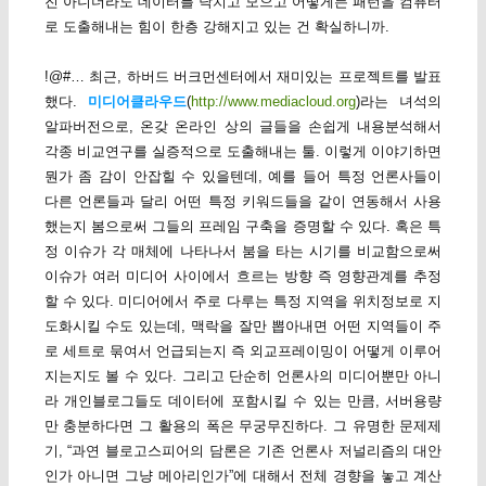
진 아니더라도 데이터를 닥치고 모으고 어떻게든 패턴을 컴퓨터
로 도출해내는 힘이 한층 강해지고 있는 건 확실하니까.
!@#… 최근, 하버드 버크먼센터에서 재미있는 프로젝트를 발표
했다.
미디어클라우드
(
http://www.mediacloud.org
)라는 녀석의
알파버전으로, 온갖 온라인 상의 글들을 손쉽게 내용분석해서
각종 비교연구를 실증적으로 도출해내는 툴. 이렇게 이야기하면
뭔가 좀 감이 안잡힐 수 있을텐데, 예를 들어 특정 언론사들이
다른 언론들과 달리 어떤 특정 키워드들을 같이 연동해서 사용
했는지 봄으로써 그들의 프레임 구축을 증명할 수 있다. 혹은 특
정 이슈가 각 매체에 나타나서 붐을 타는 시기를 비교함으로써
이슈가 여러 미디어 사이에서 흐르는 방향 즉 영향관계를 추정
할 수 있다. 미디어에서 주로 다루는 특정 지역을 위치정보로 지
도화시킬 수도 있는데, 맥락을 잘만 뽑아내면 어떤 지역들이 주
로 세트로 묶여서 언급되는지 즉 외교프레이밍이 어떻게 이루어
지는지도 볼 수 있다. 그리고 단순히 언론사의 미디어뿐만 아니
라 개인블로그들도 데이터에 포함시킬 수 있는 만큼, 서버용량
만 충분하다면 그 활용의 폭은 무궁무진하다. 그 유명한 문제제
기, “과연 블로고스피어의 담론은 기존 언론사 저널리즘의 대안
인가 아니면 그냥 메아리인가”에 대해서 전체 경향을 놓고 계산