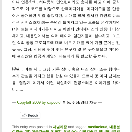
이나 언론학회, 하다못해 민언련이라도 총대를 메고 아예 공식
적으로 이 코드를 바탕으로 한국미디어용 ‘미디어구름’을 만들
어서 공개하면 제일 좋겠지만, 시대를 크게 앞서간 카인즈 뉴스
검색 서비스조차 최근 수년간 틀어지고 있는 모습을 생각하자면
(사이트는 미디어가온 어쩌고 하면서 인터페이스와 인증이 이상
해지고, 내용면에서는 여러 메이저 일간지들이 철수하고…) 그
런 식의 공공 프로젝트에 대해 너무 기대를 크게 가질 근거는 없
을 듯. 그냥, 적당히 뜻이 맞는 연구자 몇 명 긁어모으고 미디어
에 관심많은 컴공과 계열의 파트너가 좀 필요할 듯 하다.
!@#… 여튼 뭐… 그냥 기록 삼아, 혹은 다짐 삼아 또는 행여나
누가 관심을 가지고 힘을 합칠 수 있을지 모르니 몇 마디 남겨놨
음. 답잖게 여기서 이런 착실하게 전공스러운 이야기를 하다
니…;;;
—
Copyleft 2009 by capcold
. 이동/수정/영리 자유 —
Reddit
This entry was posted in
저널리즘
and tagged
mediacloud
,
내용분
석연구
,
미디어클라우드
,
언론학
,
오픈소스
,
이론의종말
,
하버드버크먼