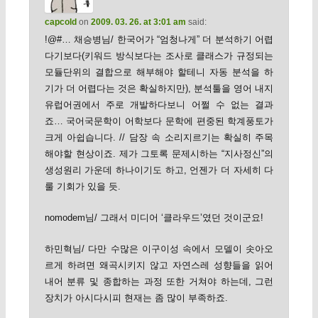
capcold
on
2009. 03. 26. at 3:01 am
said:
!@#… 채승병님/ 한국어가 “엄청나게” 더 분석하기 어렵
다기보다(키워드 방식보다는 조사로 클래스가 규정되는
모듈단위의 결합으로 해부해야 할테니 자동 분석을 하
기가 더 어렵다는 것은 확실하지만), 분석툴을 영어 내지
유럽어권에서 주로 개발하다보니 어쩔 수 없는 결과
죠… 국어국문학이 어학보다 문학에 편중된 학계풍토가
크게 아쉽습니다. // 담장 속 소리지르기는 확실히 주목
해야할 현상이죠. 제가 그토록 문제시하는 “지사정신”의
생성원리 가운데 하나이기도 하고, 언젠가 더 자세히 다
룰 기회가 있을 듯.
nomodem님/ 그래서 미디어 ‘클라우드’였던 것이군요!
하민혁님/ 다만 수많은 이구이성 속에서 모델이 솟아오
르게 하려면 왜곡시키지 않고 자연스레 성향들을 읽어
내어 분류 및 종합하는 과정 또한 거쳐야 하는데, 그런
장치가 아시다시피 현재는 좀 많이 부족하죠.