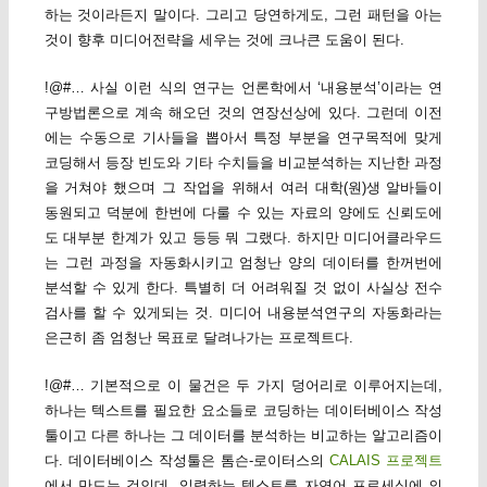
하는 것이라든지 말이다. 그리고 당연하게도, 그런 패턴을 아는
것이 향후 미디어전략을 세우는 것에 크나큰 도움이 된다.
!@#… 사실 이런 식의 연구는 언론학에서 ‘내용분석’이라는 연
구방법론으로 계속 해오던 것의 연장선상에 있다. 그런데 이전
에는 수동으로 기사들을 뽑아서 특정 부분을 연구목적에 맞게
코딩해서 등장 빈도와 기타 수치들을 비교분석하는 지난한 과정
을 거쳐야 했으며 그 작업을 위해서 여러 대학(원)생 알바들이
동원되고 덕분에 한번에 다룰 수 있는 자료의 양에도 신뢰도에
도 대부분 한계가 있고 등등 뭐 그랬다. 하지만 미디어클라우드
는 그런 과정을 자동화시키고 엄청난 양의 데이터를 한꺼번에
분석할 수 있게 한다. 특별히 더 어려워질 것 없이 사실상 전수
검사를 할 수 있게되는 것. 미디어 내용분석연구의 자동화라는
은근히 좀 엄청난 목표로 달려나가는 프로젝트다.
!@#… 기본적으로 이 물건은 두 가지 덩어리로 이루어지는데,
하나는 텍스트를 필요한 요소들로 코딩하는 데이터베이스 작성
툴이고 다른 하나는 그 데이터를 분석하는 비교하는 알고리즘이
다. 데이터베이스 작성툴은 톰슨-로이터스의
CALAIS 프로젝트
에서 만드는 것인데, 입력하는 텍스트를 자연어 프로세싱에 의