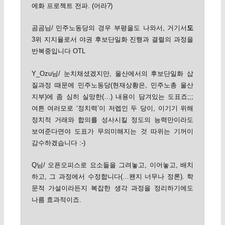
에화 프로젝트 전파. (어라?)
곰곰님/ 민주노동당의 경우 부평을도 나와서, 거기서
도
3위 지지율로서 야권 후보단일화 진행과 결렬의 과정을
반복중입니다 OTL
Y_Ozu님/ 눈치채셨겠지만, 울산에서의 후보단일화 삽
질과정 때문에 민주노동당(현재상황은, 민주노총 울산
지부)에 좀 심히 실망한(…) 내용이 담겨있는 도표죠;;;
여튼 여러모로 ‘정치력’이 저렙인 두 당이, 이기기 위해
정치적 거래와 합의를 성사시킬 정도의 능력만이라도
보여준다면야 도표가 무의미해지는 것 따위는 기꺼이
감수하겠습니다 :-)
Q님/ 오픈오피스로 요소들을 그려놓고, 이어놓고, 배치
하고, 그 과정에서 수정합니다(…왠지 너무나 정론). 학
문적 가설이라든지 복잡한 생각 과정을 정리하기에도
나름 효과적이죠.