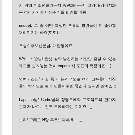
기 위해 미소년화라든지 중년화라든지 고양이/강아지화
등 여러가지가 나와주기를 희망할 따름.
nooe님/ 그 중 어떤 특정한 부류의 청년들이 더 좋아할
꺼리이기는 하죠(핫핫)
조승수후보선본님/ 대환영이죠!
WALLㆍⓚ님/ 항상 살짝 발견하는 사람만 즐길 수 있는
개그를 숨겨놓는 것이 capcold식 도표의 특징이죠. :-)
언럭키즈님/ 사실 좀 더 본격적으로 여러 고수들이 자신
들의 방식으로 뭔가 만들어주면 좋겠다 싶지만 말이죠;;;
Laputian님/ Curtis님의 정당모에화 프로젝트의 한가지
문제가 바로… 전부 모에하다는 것이죠. -_-;
보라/ 그래도 H당 루트보다야 뭐…;;;