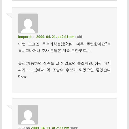
leopord
on
2009. 04. 21. at 2:11 pm
said:
이번 도표엔 목적의식성(응?;)이 너무 뚜렷한데요?ㅎ
ㅎ;; 그나저나 주사 분들은 계속 무한루프;;;;
울산(가능하면 전주도 잘 되었으면 좋겠지만, 정씨 아저
씨가…-_-;;)에서 꼭 조승수 후보가 되었으면 좋겠습니
다.ㅠ
곰곰
on
2009. 04. 21. at 2:27 pm
said: