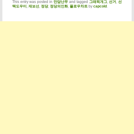
This entry was posted in
만담난무
and tagged
그래픽개그
,
선거
,
선
택도우미
,
재보선
,
정당
,
정당의인화
,
플로우차트
by
capcold
.