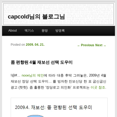
capcold님의 블로그님
Main menu
About
엑기스
몽땅
방명록
Skip to primary content
Skip to secondary content
Posted on
2009. 04. 21.
Post navigation
←
Previous
Next
→
쫌 편향된 4월 재보선 선택 도우미
!@#…
nooe님의 제안
에 따라 대충 후딱 그려놓은, 2009년 4월
재보선 정당 선택 도우미… 를 빙자한 진보신당 한 표 굽신굽신
광고 (핫핫). 좀 훌륭한 ‘정당로고 의인화’ 프로젝트는
이곳 참조
.