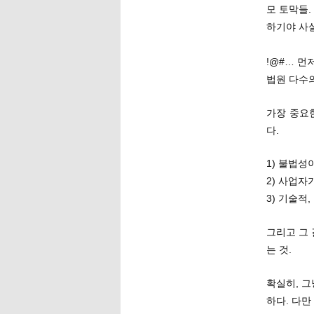
모 토막들.
하기야 사실
!@#… 먼
법원 다수
가장 중요한
다.
1) 불법성이
2) 사업자
3) 기술적
그리고 그
는 것.
확실히, 
하다. 다만