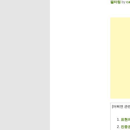
필터링
by
ca
[어쩌면 관
표현의
진중권