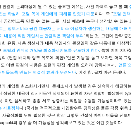
번 판결이 논의대상이 될 수 있는 중요한 이유는, 사건 자체로 놓고 볼 때
로는 확실히 포털 쪽이 개인에게 피해를 입혔기 때문
이다. 즉 “
포털 면책
나 공감하도록 만들 수 없는 노릇. 사실 애초에 누구나 생각할 수 있는 
는 정보서비스 공간 제공자는 서비스 이용자가 생산하는 내용에 대해 
들이 내용에 직접 개입하는 만큼씩은 책임이 부여
“되는 것. 그런데 만약 중
명한 유통, 내용 생산자와 내용 책임자의 완전일치 같은 나름대로 이상적
면
포털의 인위적 개입을 최소화시키도록 유도해야 한다
. 특히 이미 지나
의 (편집 배치와 링크 유도에 의한) ‘언론 기능’을 놓고 보자면 더욱 그
도 이번 판결의 내용은 포털의 편집 개입을 오히려 강화시켜서,
‘언론’
뛰어들도록 만드는 역설적 효과가 우려된다
. 이것 참, 골치 아픈 문제다.
포털의 개입을 최소화시키면서, 문제소지가 발생할 경우 신속하게 해결하는
서 정당한 내용이 장시간동안 삭제되어 표현의 자유 억압이 발생하지 않
것. 이런 섬세하고 종종 서로 상충하는 작업을 수행할 가능성이라도 있는
는 자율정화
다 (국가는 적극적으로 개입할수록 경직성은 물론 각종 위축 
). 자율정화를 위해 필요한 것은 항상 그렇듯 건설적 아이디어들을 선보이
capcold의 경우 좀 더 가능성을 생각해보고 있는 것은 이런 것들이다.