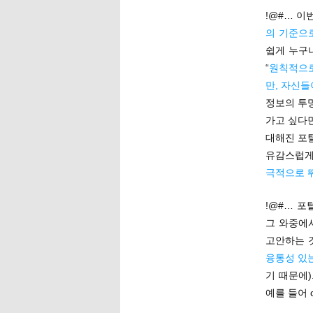
!@#… 이
의 기준으
쉽게 누구
“
원칙적으로
만, 자신
정보의 투
가고 싶다
대해진 포털
유감스럽게
극적으로 
!@#… 
그 와중에
고안하는 
융통성 있
기 때문에
예를 들어 