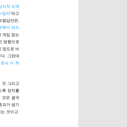
상식적 도덕
=정의
“라고
모범답안은,
면책이 되지
간 개입 없는
인 방향으로
칠 정도로 비
렇다. 그런데
으로서 더 적
 것 그리고
도록 장치를
 것은 결국
효과가 생기
는 것이고.