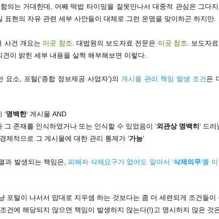
 함의는 거대한데, 어째 떡밥 타이밍을 잘못만나서 대중적 관심은 그다지
 표현의 자유 관련 세부 사안들이 대체로 그런 운명을 맞이하곤 하지만.
저 사건 개요는
이곳 참조
. 대법원의 보도자료 전문은
이곳 참조
. 보도자료
의견이 밝힌 세부 내용을 살짝 해부해보면 이렇다.
 요소, 포털(‘종합 정보제공 사업자’)의
게시물 관리 책임 발생 조건
은 
 ‘
명백한
‘ 게시물 AND
가 그 존재를 인식하였거나 또는 인식할 수 있었음이 ‘
외관상 명백히
‘ 드러
, 경제적으로 그 게시물에 대한 관리 통제가 ‘
가능
‘
 결과 발생되는 책임은,
피해자 삭제요구가 없어도 알아서 ‘
삭제의무
‘를 
그냥 포털이 나서서 맘대로 지우셈 하는 것보다는 좀 더 세련되게 조건들이
 조건에 해당되지 않으면 책임이 발생하지 않는다(!)고 명시하지 않은 것