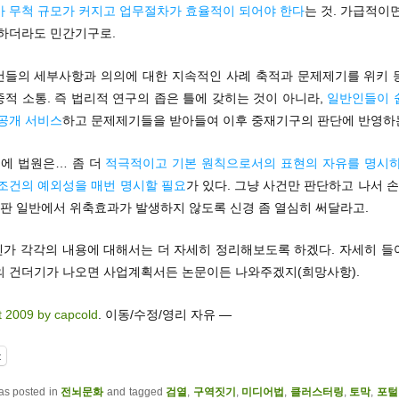
가 무척 규모가 커지고 업무절차가 효율적이 되어야 한다
는 것. 가급적이
 하더라도 민간기구로.
사건들의 세부사항과 의의에 대한 지속적인 사례 축적과 문제제기를 위키 
적 소통. 즉 법리적 연구의 좁은 틀에 갖히는 것이 아니라,
일반인들이 
 공개 서비스
하고 문제제기들을 받아들여 이후 중재기구의 판단에 반영하
 전에 법원은… 좀 더
적극적이고 기본 원칙으로서의 표현의 자유를 명시하
 조건의 예외성을 매번 명시할 필요
가 있다. 그냥 사건만 판단하고 나서 손
 판 일반에서 위축효과가 발생하지 않도록 신경 좀 열심히 써달라고.
언젠가 각각의 내용에 대해서는 더 자세히 정리해보도록 하겠다. 자세히 들
의 건더기가 나오면 사업계획서든 논문이든 나와주겠지(희망사항).
t 2009 by capcold
. 이동/수정/영리 자유 —
t
was posted in
전뇌문화
and tagged
검열
,
구역짓기
,
미디어법
,
클러스터링
,
토막
,
포털