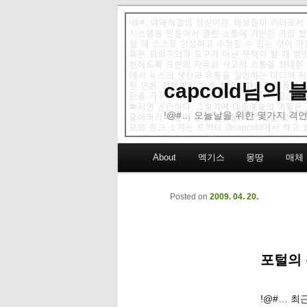
capcold님의
!@#… 오늘날을 위한 몇가지 격언
Main menu
About
엑기스
몽땅
매체
Skip to primary content
Skip to secondary content
Posted on
2009. 04. 20.
포털의 
!@#… 