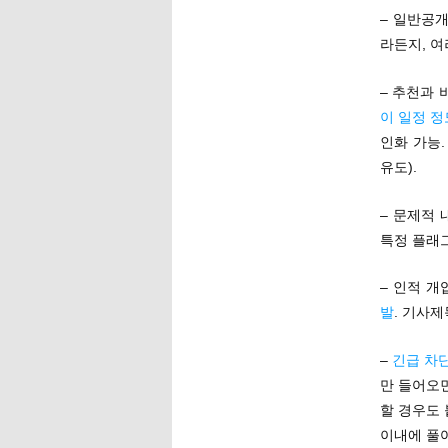
– 일반공개
라든지, 여
– 추천과 
이 일정 정
인화 가능.
유도).
– 문제적
특정 플래
– 인적 
발
. 기사
–
긴급 차
만 들어오
할 경우도 
이내에 풀어