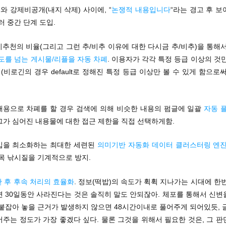
와 강제비공개(내지 삭제) 사이에, “
논쟁적 내용입니다
“라는 경고 후 
러 중간 단계 도입.
비추천의 비율(그리고 그런 추/비추 이유에 대한 다시금 추/비추)을 통해
도를 넘는 게시물/리플을 자동 차폐
. 이용자가 각각 특정 등급 이상의 것
 (비로긴의 경우 default로 정해진 특정 등급 이상만 볼 수 있게 함으로
 내용으로 차폐를 할 경우 검색에 의해 비슷한 내용의 펌글에 일괄
자동 
그가 심어진 내용물에 대한 접근 제한을 직접 선택하게함.
개입을 최소화하는 최대한 세련된
의미기반 자동화 데이터 클러스터링 엔진
제목 낚시질을 기계적으로 방지.
단 후 후속 처리의 효율화
. 정보(떡밥)의 속도가 휙휙 지나가는 시대에 한
면 30일동안 사라진다는 것은 솔직히 말도 안되잖아. 체포를 통해서 신변
붙잡아 놓을 근거가 발생하지 않으면 48시간이내로 풀어주게 되어있듯, 
주는 정도가 가장 좋겠다 싶다. 물론 그것을 위해서 필요한 것은, 그 