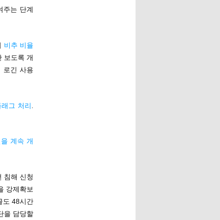
보여주는 단계
서
비추 비율
만 보도록 개
써 로긴 사용
플래그 처리
.
을 계속 개
번 침해 신청
을 강제확보
글도 48시간
판단을 담당할