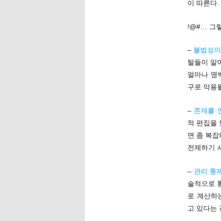
이 따른다.
!@#… 그
–
불법성이 
털들이 알
얼마나 명
구로 악용될
–
존재를 
적 편집을
면 좀 복
전제하기 
–
관리 통
술적으로 
로 계산하
고 있다는 