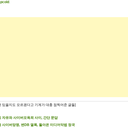
pcold
.
련 있을지도 모르겠다고 기계가 대충 점찍어준 글들]
 자유와 사이버모욕죄 사이, 간단 문답
 사이버망명, 변DB 열폭, 돌아온 미디어악법 정국