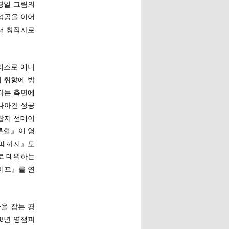
경일 그림의
성공을 이어
서 창작자로
리즈로 애니
 취향에 밝
다는 측면에
나아간 성공
 잡지 선데이
류혈』이 영
 때까지』도
로 데뷔하는
라이프』를 연
을 잡는 경
08년 영챔피