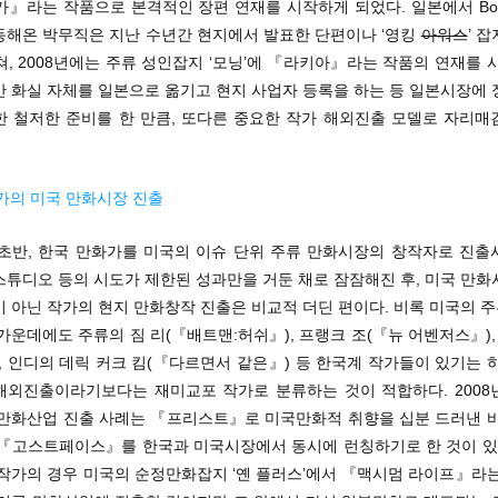
』라는 작품으로 본격적인 장편 연재를 시작하게 되었다. 일본에서 Boi
동해온 박무직은 지난 수년간 현지에서 발표한 단편이나 ‘영킹
아워스
’ 
, 2008년에는 주류 성인잡지 ‘모닝’에 『라키아』라는 작품의 연재를 
간 화실 자체를 일본으로 옮기고 현지 사업자 등록을 하는 등 일본시장에 
한 철저한 준비를 한 만큼, 또다른 중요한 작가 해외진출 모델로 자리매
작가의 미국 만화시장 진출
대 초반, 한국 만화가를 미국의 이슈 단위 주류 만화시장의 창작자로 진출
스튜디오 등의 시도가 제한된 성과만을 거둔 채로 잠잠해진 후, 미국 만화
이 아닌 작가의 현지 만화창작 진출은 비교적 더딘 편이다. 비록 미국의 
가운데에도 주류의 짐 리(『배트맨:허쉬』), 프랭크 조(『뉴 어벤저스』),
, 인디의 데릭 커크 킴(『다르면서 같은』) 등 한국계 작가들이 있기는 
해외진출이라기보다는 재미교포 작가로 분류하는 것이 적합하다. 2008
 만화산업 진출 사례는 『프리스트』로 미국만화적 취향을 십분 드러낸 바
 『고스트페이스』를 한국과 미국시장에서 동시에 런칭하기로 한 것이 있다
 작가의 경우 미국의 순정만화잡지 ‘옌 플러스’에서 『맥시멈 라이프』라는