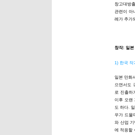
창고대방출
관련이 아니
례가 추가되
창작: 일본
1) 한국 
일본 만화
으면서도 
로 진출하
이후 오랜
도 하다.
우가 드물
와 산업 
에 적응할 