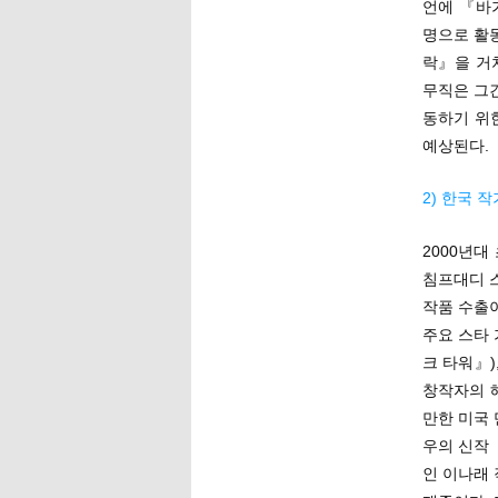
언에 『바가
명으로 활
락』을 거쳐
무직은 그
동하기 위
예상된다.
2) 한국 
2000년
침프대디 
작품 수출
주요 스타 
크 타워』)
창작자의 
만한 미국
우의 신작
인 이나래