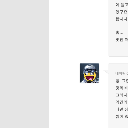
이 들고
었구요
합니다
흠….
멋진 저
네이탐
엉. 
컷의 
그러니
약간의
다면 
낌이 