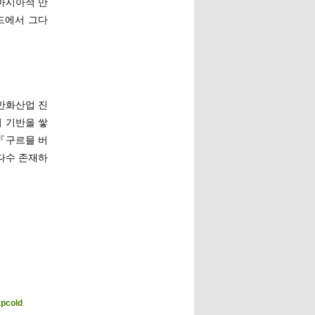
아시아적 만
드에서 그다
만화산업 진
 기반을 쌓
(『구르믈 버
다수 존재하
pcold
.