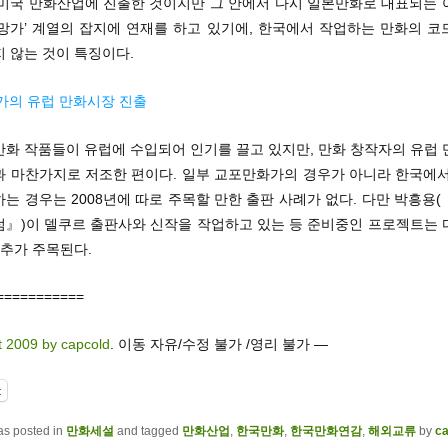
 미국 만화산업에 진출한 것이지만 그 안에서 다시 일본만화로 대표되는 
‘망가’ 계열의 잡지에 연재를 하고 있기에, 한국에서 작업하는 만화의 코
 않는 것이 특징이다.
작가의 유럽 만화시장 진출
만화 작품들이 유럽에 수입되어 인기를 끌고 있지만, 만화 창작자의 유럽 
과 마찬가지로 저조한 편이다. 일부 교포만화가의 경우가 아니라 한국에서
는 경우는 2008년에 따로 주목할 만한 출판 사례가 없다. 다만 박흥용
럼』)이 델쿠르 출판사와 신작을 작업하고 있는 등 준비중인 프로젝트는 
귀추가 주목된다.
===========
t 2009 by capcold
. 이동 자유/수정 불가 /영리 불가 —
t
as posted in
만화세설
and tagged
만화산업
,
한국만화
,
한국만화연감
,
해외교류
by
ca