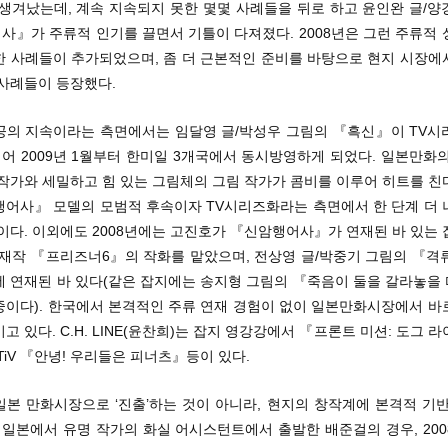
 생겨났는데, 계속 지속되지 못한 몇몇 사례들을 뒤로 하고 윤인완 글/양
사』가 주류적 인기를 끌면서 기틀이 다져졌다. 2008년은 그런 주류적 
한 사례들이 추가되었으며, 좀 더 근본적인 준비를 바탕으로 현지 시장에
 사례들이 등장했다.
공의 지속이라는 측면에서는 임달영 글/박성우 그림의 『흑신』이 TV시
어 2009년 1월부터 한미일 3개국에서 동시방영하게 되었다. 일본만화의
 작가와 세밀하고 힘 있는 그림체의 그림 작가가 콤비를 이루어 히트를 친
행어사』 모델의 모범적 후속이자 TV시리즈화라는 측면에서 한 단계 더 
이다. 이외에도 2008년에는 고진호가 『신암행어사』가 연재된 바 있는
연재작 『프리즈너6』의 작화를 맡았으며, 전상영 글/박중기 그림의 『격
에 연재된 바 있다(같은 잡지에는 송지형 그림의 『죽음이 둘을 갈라놓을
중이다). 한국에서 본격적인 주류 연재 경험이 없이 일본만화시장에서 바
고 있다. C.H. LINE(윤찬희)는 잡지 영강강에서 『프론트 미션: 도그 
TiV 『안녕! 우리들은 피너츠』등이 있다.
일본 만화시장으로 ‘진출’하는 것이 아니라, 현지의 창작계에 본격적 기반
 일본에서 유명 작가의 화실 어시스턴트에서 출발한 배준걸의 경우, 20