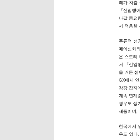
례가 차츰
『신암행어
나갈 중요
서 적응한
주류적 성
메이션화되
은 스토리
서 『신암
을 거둔 셈
GX에서 
강강 잡지
계속 연재
경우도 생기
재중이며, 
한국에서 
우도 있다.