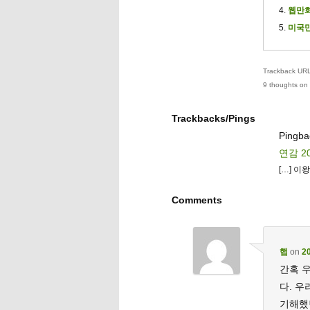
웹만화
미국만
Trackback URL 
9 thoughts on 
Trackbacks/Pings
Pingb
연감 20
[…] 이
Comments
햅
on
20
간혹 
다. 
기해했