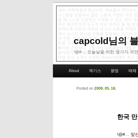
capcold님의
!@#… 오늘날을 위한 몇가지 격언
Main menu
About
엑기스
몽땅
매체
Skip to primary content
Skip to secondary content
Posted on
2009. 05. 18.
한국 만
!@#… 앞