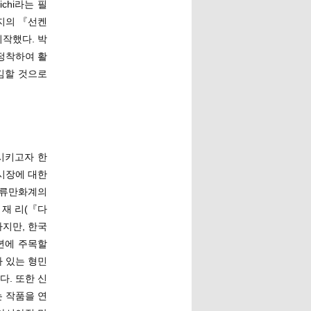
chi라는 필
잡지의 『선켄
시작했다. 박
정착하여 활
김할 것으로
시키고자 한
시장에 대한
주류만화계의
 재 리(『다
하지만, 한국
년에 주목할
 있는 형민
. 또한 신
 작품을 연