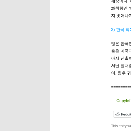
재중이다.
화취향인 
지 벗어나지
3) 한국 
많은 한국
출은 미국
아서 진출하
서난 달처
여, 향후 
========
—
Copylef
Reddi
This entry w