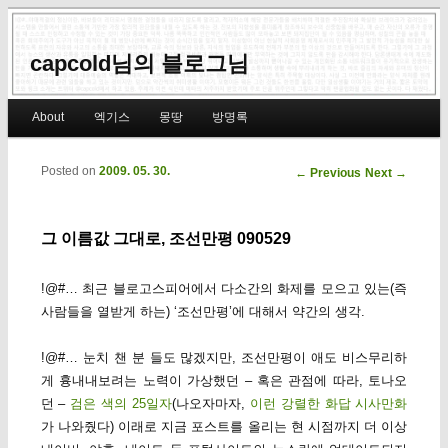
capcold님의 블로그님
Main menu
About
엑기스
몽땅
방명록
Skip to primary content
Skip to secondary content
Posted on
2009. 05. 30.
Post navigation
←
Previous
Next
→
그 이름값 그대로, 조선만평 090529
!@#… 최근 블로고스피어에서 다소간의 화제를 모으고 있는(즉
사람들을 열받게 하는) ‘조선만평’에 대해서 약간의 생각.
!@#… 눈치 챈 분 들도 많겠지만, 조선만평이 애도 비스무리하
게 흉내내보려는 노력이 가상했던 – 혹은 관점에 따라, 토나오
던 –
검은 색의 25일자
(나오자마자,
이런 강렬한 화답 시사만화
가 나와줬다) 이래로 지금 포스트를 올리는 현 시점까지 더 이상