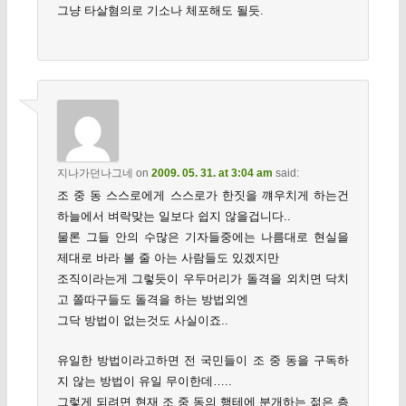
그냥 타살혐의로 기소나 체포해도 될듯.
지나가던나그네
on
2009. 05. 31. at 3:04 am
said:
조 중 동 스스로에게 스스로가 한짓을 꺠우치게 하는건
하늘에서 벼락맞는 일보다 쉽지 않을겁니다..
물론 그들 안의 수많은 기자들중에는 나름대로 현실을
제대로 바라 볼 줄 아는 사람들도 있겠지만
조직이라는게 그렇듯이 우두머리가 돌격을 외치면 닥치
고 쫄따구들도 돌격을 하는 방법외엔
그닥 방법이 없는것도 사실이죠..
유일한 방법이라고하면 전 국민들이 조 중 동을 구독하
지 않는 방법이 유일 무이한데…..
그렇게 되려면 현재 조 중 동의 행테에 분개하는 젊은 층