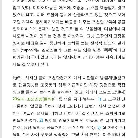
네이버, 야후, 네이트 등 포털사이트의 뉴스란에 업데이트되지
않고 있다. 미디어다음은 애초에 조중동 뉴스를 제공받지 않고
있으니 빼고. 여러 포털에 동시에 안올라오고 있는 것으로 보아
포털 자체의 문제라기보다는 배급을 해주는 조선일보쪽의 공급
인터페이스에 문제가 생긴 것으로 볼 수 있을텐데, 며칠이나 지
나도록 시정이 안되는 것은 좀 이상하다. 그냥 고장인지 고장을
핑계로 배급을 일시 중단하며 눈치를 보는 전략적 판단의 결과
인지(capcold는 조선일보가 그럴 수도 있을 만큼 “똑똑”하다고
평가한다) 굳이 알고 싶지는 않지만, 이 상태가 계속 지속되어도
나쁠 것 없겠다 싶다.
!@#… 하지만 굳이 조선닷컴까지 가서 사람들이 발굴해낸(참고
로 캡콜닷넷은 조중동의 경우 가급적이면 해당 닷컴으로 직접
링크를 물려서 트래픽을 늘려주지 않고, 차라리 포털로 보낸다)
29일자 조선만평(클릭)
이 좀 속을 긁어 놓누나.
1)
고 노무현 전
대통령의 얼굴을 추하지 않게 그리기가 그렇게 자신 없었던 것
인지 며칠간 묘사를 피하고 피하다가 결국 이제는 스틱피겨로
만들어버렸다.
2)
형체도 안보이도록 먼 하늘로 뻥 날려버리고
(마치 풍선 날리듯 하늘거리는 동작선에 주목),
3)
잘 가라는 배
웅의 수건 사이 구도상 정중앙에 그냥 손을 흔드는 이를 하나 심