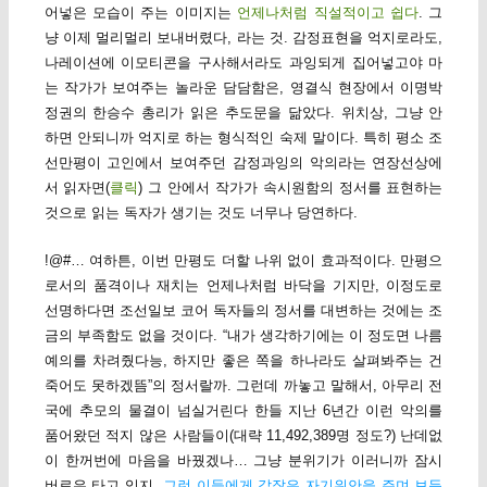
어넣은 모습이 주는 이미지는
언제나처럼 직설적이고 쉽다
. 그
냥 이제 멀리멀리 보내버렸다, 라는 것. 감정표현을 억지로라도,
나레이션에 이모티콘을 구사해서라도 과잉되게 집어넣고야 마
는 작가가 보여주는 놀라운 담담함은, 영결식 현장에서 이명박
정권의 한승수 총리가 읽은 추도문을 닮았다. 위치상, 그냥 안
하면 안되니까 억지로 하는 형식적인 숙제 말이다. 특히 평소 조
선만평이 고인에서 보여주던 감정과잉의 악의라는 연장선상에
서 읽자면(
클릭
) 그 안에서 작가가 속시원함의 정서를 표현하는
것으로 읽는 독자가 생기는 것도 너무나 당연하다.
!@#… 여하튼, 이번 만평도 더할 나위 없이 효과적이다. 만평으
로서의 품격이나 재치는 언제나처럼 바닥을 기지만, 이정도로
선명하다면 조선일보 코어 독자들의 정서를 대변하는 것에는 조
금의 부족함도 없을 것이다. “내가 생각하기에는 이 정도면 나름
예의를 차려줬다능, 하지만 좋은 쪽을 하나라도 살펴봐주는 건
죽어도 못하겠뜸”의 정서랄까. 그런데 까놓고 말해서, 아무리 전
국에 추모의 물결이 넘실거린다 한들 지난 6년간 이런 악의를
품어왔던 적지 않은 사람들이(대략 11,492,389명 정도?) 난데없
이 한꺼번에 마음을 바꿨겠나… 그냥 분위기가 이러니까 잠시
버로우 타고 있지.
그런 이들에게 같잖은 자기위안을 주며 보듬