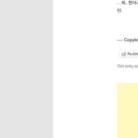
…뭐, 현
만.
—- Copy
Reddi
This entry w