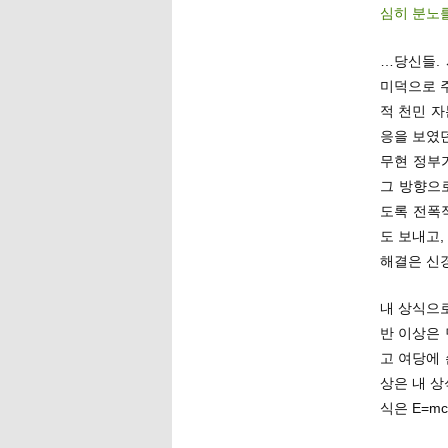
심히 분노
…당신들.
미덕으로 
적 천민 자
응을 보였던
무현 정부
그 방향으
도록 전폭
도 보내고
해결은 신
내 상식으
반 이상은
고 여당에 
상은 내 상
식은 E=m