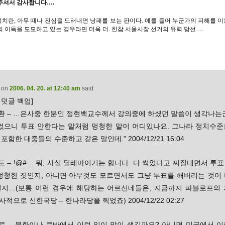
주셔서 감사합니다….
 정치란, 아무 때나 진심을 드러내면 낭패를 보는 판이다. 예를 들어 누군가의 피해를 
의 이득을 도모하고 있는 경우라면 더욱 더. 한참 서울시장 선거의 유력 당선….
on
2006. 04. 20. at 12:40 am
said:
덧글 백업]
석환 – …은사중 한분인 정현백교수께서 강의중에 하셨던 말씀이 생각나는
썩었으니 투표 안한다는 말처럼 멍청한 말이 어디있나요. 그나라 정치수준
포함한 대중들의 수준하고 같은 말인데.” 2004/12/21 16:04
드 – !@#… 뭐, 사실 딜레마이기는 합니다. 다 썩었다고 찌질대면서 투
 멍청한 짓인지, 아니면 아무것도 모르면서도 그냥 투표를 해버리는 것이 
인지…(보통 이런 경우에 해당하는 어르신네들은, 지금까지 파블로프의 
적으로 신한국당 – 한나라당을 찍었죠) 2004/12/22 02:27
마로 – 북한이나 쿠바에서 이런 일이 많이 생길까요? 아니면 미국에서 이