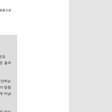
이용함으로
군요.
은 결국
표 안하는
더 멍청
개 마냥
런 일이