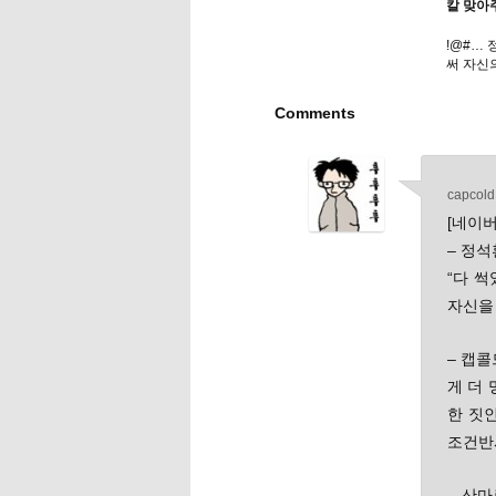
칼 맞아
!@#…
써 자신
Comments
capcold
[네이버
– 정
“다 
자신을 
– 캡콜
게 더
한 짓
조건반사
– 산