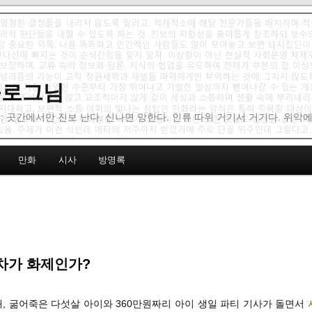
 블로그님
: 곳간에서만 진보 난다. 신나면 망한다. 인류 따위 거기서 거기다. 위악
만화
시사
방명록
차가 화제인가?
새, 굶어죽은 다섯살 아이와 360만원짜리 아이 생일 파티 기사가 돌면서