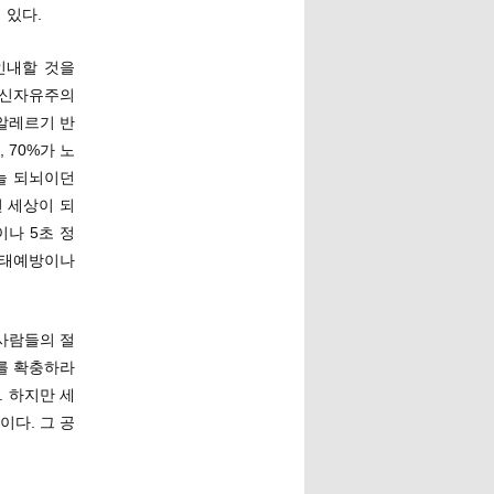
 있다.
인내할 것을
 신자유주의
 알레르기 반
 70%가 노
늘 되뇌이던
 세상이 되
나 5초 정
사태예방이나
사람들의 절
를 확충하라
. 하지만 세
이다. 그 공