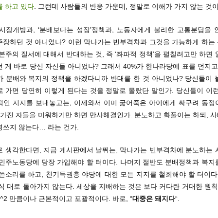
를 하고 있다
. 그런데 사람들의 반응 가운데, 정말로 이해가 가지 않는 것이
 시장개방과, ‘분배보다는 성장’정책과, 노동자에게 불리한 고통분담을 
주장하던 것 아니었나? 이런 막나가는 빈부격차과 그것을 가능하게 하는
본주의 질서에 대해서 반대하는 것, 즉 ‘좌파적 정책’을 펼칠려고만 하면
 게 바로 당신 자신들 아니었나? 그래서 40%가 한나라당에 표를 던지고,
가 분배와 복지의 정책을 하겠다니까 반대를 한 것 아니었나? 당신들이 
로 가면 당연히 이렇게 된다는 것을 정말로 몰랐단 말인가. 당신들이 이런
적인 지지를 보내놓고는, 이제와서 이미 굶어죽은 아이에게 싸구려 동정이
, 가진 자들을 미워하기만 하면 만사해결인가. 분노하고 화풀이는 하되, 
경쓰지 않는다… 라는 건가.
로 생각한다면, 지금 게시판에서 날뛰는, 막나가는 빈부격차에 분노하는 
 민주노동당에 당장 가입해야 할 터이다. 나머지 절반도 분배정책과 복지
쓴소리를 하고, 친기득권층 야당에 대한 모든 지지를 철회해야 할 터이다
식 대로 돌아가지 않는다. 세상을 지배하는 것은 보다 커다란 거대한 원칙
c^2 만큼이나 근본적이고 포괄적이다. 바로, “
대중은 돼지다
“.