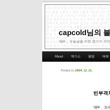
capcold님의
!@#… 오늘날을 위한 몇가지 격언
Main menu
About
엑기스
몽땅
매체
Skip to primary content
Skip to secondary content
Posted on
2004. 12. 21.
빈부격
!@#… 요