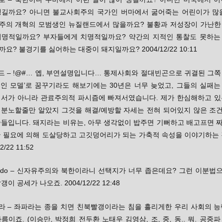
생길까요? 아니면 불교사회주의 국가인 버마에서 굶어죽는 어린이가 많
주의 개혁의 모범생인 뉴질랜드에서 많을까요? 불황과 저성장이 가난한
치명적일까요? 부자들에게 치명적일까요? 약간의 지적인 통찰도 못하는
요? 불경기를 싫어하는 대중이 돼지일까요? 2004/12/22 10:11
콜드 – !@#… 옙, 부연설명입니다… 통제사회와 절대빈곤으로 귀결된 그쪽
적인 모델’로 꿈꾸기라도 해보기에는 30년은 너무 늦었고, 그들의 실패는
펴서가 아니라 관료주의적 파시즘에 빠져서였습니다. 제가 한심해하고 있
 분노할줄만 알았지 그것을 해결/예방할 자세는 전혀 되어있지 않은 조
중들입니다. 돼지라는 비유는, 아무 생각없이 밥주면 기뻐하고 배고프면 
국 필요에 의해 도살당하고 고깃덩어리가 되는 가축적 속성을 이야기하는 
2/22 11:52
seudo – 신자유주의와 북한이라니 선택지가 너무 좁은데요? 그런 이분법
갱이 공세가 나오죠. 2004/12/22 12:48
나라 – 좌파라는 종을 치면 친북빨갱이라는 침을 흘리게한 우리 사회의 능
름이죠. (이승만, 박정희 전두환 노태우 김영삼, 조, 중, 동.. 뭐. 공중