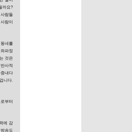
을까요?
 사람들
 사람이
 동네를
 좌파정
는 것은
건반사적
짜증내다
겁니다.
으로부터
력에 감
파 방송도