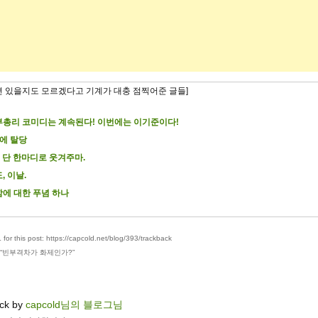
련 있을지도 모르겠다고 기계가 대충 점찍어준 글들]
총리 코미디는 계속된다! 이번에는 이기준이다!
에 탈당
] 단 한마디로 웃겨주마.
, 이날.
에 대한 푸념 하나
for this post: https://capcold.net/blog/393/trackback
“
빈부격차가 화제인가?
”
ck by
capcold님의 블로그님