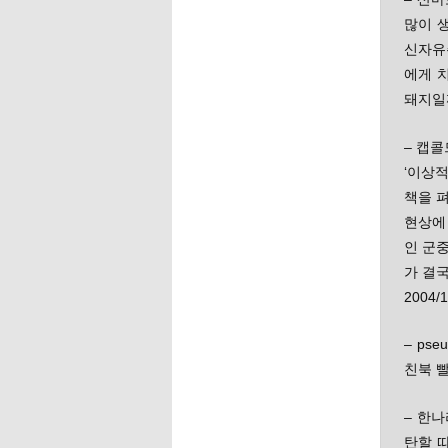
많이 
신자유
에게 
돼지일까
– 캡
‘이상
책을 
현상에
인 군
가 결
2004/1
– p
친북 빨
– 한
탄할 따