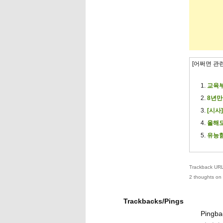
[어쩌면 관
교육부
8년만
[시사
올해도
유능함
Trackback URL 
2 thoughts on 
Trackbacks/Pings
Pingba