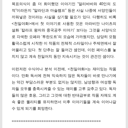
목표의식이 좀 더 희미했던 이야기인 “알리바바와 40인의 도
적”이라든지 “알라딘과 마술램프” 등은 사실 나중에 서양인들이
끼워넣은 것이라는 사실을 상기할 필요가 있다. 다행히도 비록
<천일야화>에서 첫 이야기로 사용한 것은 아라비안 나이츠의
설화 ‘칼라프 왕자와 중국공주 이야기’ 보다는 그것을 서양식으
로 각색한 오페라 ‘투란도트’의 모습에 가까웠지만, 상당히 모험
활극스럽게 시작한 이 작품의 전체적 스타일이나 주제면에서 잘
어울리고 있다. 첫 단추는 잘 들어간 셈인데, 이런 페이스를 놓
치지 않고 계속 천일어치 동안 지속시키는 것이 관건인 셈이다.
이런저런 수식어나 분석 이전에, <천일야화>는 재미있는 작품
이다. 만화 독서에 전혀 익숙하지 않은 독자들이 바로 만나기에
는 약간 부담스러운 부분도 없지는 않지만, 남성향과 여성향 독
자들 모두를 충족시켜줄 수 있는 재미를 고루 갖추고 있다. 독자
들의 많은 호응, 그리고 그것에 대한 반대급부로 작품 자체도 계
속 좋은 퀄리티를 유지하면서 이후 이야기들을 계속 이어나갈
수 있게 되기를 희망한다.
=======================================