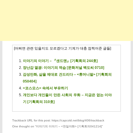
[어쩌면 관련 있을지도 모르겠다고 기계가 대충 점찍어준 글들]
이야기의 이야기 – 『샌드맨』[기획회의 244호]
장난감 열광: 이야기의 역습 [문화저널 백도씨 0710]
감성만화, 삶을 제대로 건드리다 – <휴머니멀> [기획회의
050404]
<코스모스> 속에서 부유하기
개인보다 개인들이 만든 사회의 우화 – 지금은 없는 이야
기 [기획회의 310호]
Trackback URL for this post: https://capcold.net/blog/406/trackback
One thought on “
이야기의 이야기 – <천일야화> [기획회의041214]
”