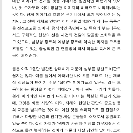
대한 이야기로 전개될 것을 기대하는 일반적인 패턴에서 벗어
나, 첫 주자부터 이미 장엄한 이미지의 비극으로 시작해버리는
것이다. 전체 이야기의 흐름은 푸치니에서 크게 벗어나지는 않
지만, 그 선택 자체로 인하여 이미 <천일야화>가 지니는 독특성
을 선전포고한 셈이다. 형식적인 측면에서도 특유의 부드러우면
서도 구체적인 형상의 선은 사건의 전달에 깔끔한 소화력을 주
고 있으며, 남성향 장르와 여성향 장르에 익숙한 독자들 모두를
포괄할 수 있는 중성적인 칸 연출방식 역시 작품의 독서에 큰 도
움이 되어준다.
물론 아직 1권만 발간된 상태이기 때문에 섣부른 칭찬도 비판도
쉽지는 않다. 예를 들어서 아라비안 나이츠를 모태로 하는 재해
석 작품들이 빠지기 쉬운 “잡다한 이야기들의 일관성 없는 모
음”이라는 함정을 어떻게 피해갈지, 아직 판단 내리기 힘들다.
원래 아라비안 나이츠의 다양한 이야기는 확실한 목표가 있는
데, 그것은 바로 ‘사랑’의 미덕, 지혜와 현명한 판단의 중요성 등
의 교훈을 남겨주는 것이다. 이런 것을 효과적으로 잘 전달하기
위해서 다양한 사건과 진기한 세상 문물들이 소재로서 동원되고
있을 뿐이다. 설정 자체가 “왕에게 사랑과 지혜를 깨우쳐줘서 정
상으로 돌려 놓자”라는 것이기 때문에 사실 당연한 말이다. 그런