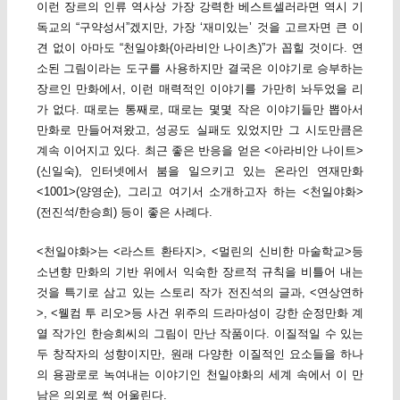
이런 장르의 인류 역사상 가장 강력한 베스트셀러라면 역시 기
독교의 “구약성서”겠지만, 가장 ‘재미있는’ 것을 고르자면 큰 이
견 없이 아마도 “천일야화(아라비안 나이츠)”가 꼽힐 것이다. 연
소된 그림이라는 도구를 사용하지만 결국은 이야기로 승부하는
장르인 만화에서, 이런 매력적인 이야기를 가만히 놔두었을 리
가 없다. 때로는 통째로, 때로는 몇몇 작은 이야기들만 뽑아서
만화로 만들어져왔고, 성공도 실패도 있었지만 그 시도만큼은
계속 이어지고 있다. 최근 좋은 반응을 얻은 <아라비안 나이트>
(신일숙), 인터넷에서 붐을 일으키고 있는 온라인 연재만화
<1001>(양영순), 그리고 여기서 소개하고자 하는 <천일야화>
(전진석/한승희) 등이 좋은 사례다.
<천일야화>는 <라스트 환타지>, <멀린의 신비한 마술학교>등
소년향 만화의 기반 위에서 익숙한 장르적 규칙을 비틀어 내는
것을 특기로 삼고 있는 스토리 작가 전진석의 글과, <연상연하
>, <웰컴 투 리오>등 사건 위주의 드라마성이 강한 순정만화 계
열 작가인 한승희씨의 그림이 만난 작품이다. 이질적일 수 있는
두 창작자의 성향이지만, 원래 다양한 이질적인 요소들을 하나
의 용광로로 녹여내는 이야기인 천일야화의 세계 속에서 이 만
남은 의외로 썩 어울린다.