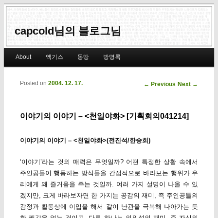
capcold님의 블로그님
Main menu
About
엑기스
몽땅
방명록
Skip to primary content
Skip to secondary content
Posted on
2004. 12. 17.
Post navigation
←
Previous
Next
→
이야기의 이야기 – <천일야화> [기획회의041214]
이야기의 이야기 – <천일야화>(전진석/한승희)
‘이야기’라는 것의 매력은 무엇일까? 어떤 특정한 상황 속에서
주인공들이 행동하는 방식들을 간접적으로 바라보는 행위가 우
리에게 왜 즐거움을 주는 것일까. 여러 가지 설명이 나올 수 있
겠지만, 크게 바라보자면 한 가지는 공감의 재미, 즉 주인공들의
감정과 활동상에 이입을 해서 같이 난관을 극복해 나아가는 듯
한 쾌감을 얻는 것이고, 다른 하나는 의외성의 재미, 즉 자신의