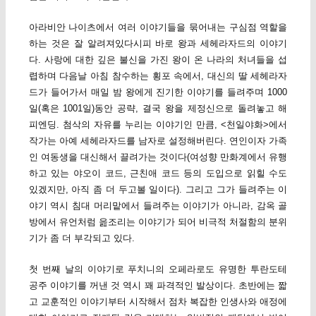
아라비안 나이츠에서 여러 이야기들을 묶어내는 구심점 역할을
하는 것은 잘 알려져있다시피 바로 왕과 세헤라자드의 이야기
다. 사랑에 대한 깊은 불신을 가진 왕이 온 나라의 처녀들을 섭
렵하며 다음날 아침 참수하는 횡포 속에서, 대신의 딸 세헤라자
드가 들어가서 매일 밤 왕에게 진기한 이야기를 들려주며 1000
일(혹은 1001일)동안 공략, 결국 왕을 제정신으로 돌려놓고 해
피엔딩. 첨삭의 자유를 누리는 이야기인 만큼, <천일야화>에서
작가는 아예 세헤라자드를 남자로 설정해버린다. 연인이자 가족
인 여동생을 대신해서 끌려가는 것이다(여성향 만화계에서 유행
하고 있는 야오이 코드, 근친애 코드 등의 도입으로 읽힐 수도
있겠지만, 아직 좀 더 두고볼 일이다). 그리고 그가 들려주는 이
야기 역시 침대 머리맡에서 들려주는 이야기가 아니라, 감옥 골
방에서 유언처럼 읊조리는 이야기가 되어 비극적 처절함의 분위
기가 좀 더 부각되고 있다.
첫 번째 날의 이야기로 푸치니의 오페라로도 유명한 투란도테
공주 이야기를 꺼낸 것 역시 꽤 파격적인 발상이다. 초반에는 짧
고 교훈적인 이야기부터 시작해서 점차 복잡한 인생사와 애정에