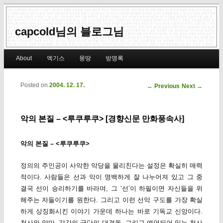
capcold님의 블로그님
Main menu
About
엑기스
몽땅
방명록
Skip to primary content
Skip to secondary content
Posted on
2004. 12. 17.
Post navigation
←
Previous
Next
→
악의 본질 – <루쿠루쿠> [경향신문 만화풍속사]
악의 본질 – <루쿠루쿠>
정의의 주인공이 사악한 악당을 물리친다는 설정은 확실히 매력
적이다. 사람들은 선과 악이 명백하게 잘 나누어져 있고 그 중
결국 선이 승리하기를 바라며, 그 ‘선’이 하필이면 자신들을 위
해주는 자들이기를 원한다. 그리고 이런 선악 구도를 가장 확실
하게 상징화시킨 이야기 가운데 하나는 바로 기독교 신앙이다.
천사와 악마, 각각의 군단의 대격돌, 그리고 예언되어 있는 천사