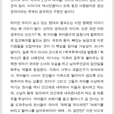
군의 승리. 이야기의 역사만큼이나 오래 동안 사랑받아온 권선
징악이라는 주제의 궁극적인 구현인 셈이다.
하지만 우리가 살고 있는 현대의 풍속도는 이런 명쾌한 이야기
와는 꽤 거리가 멀다. 선악의 경계선은 어디며, 선은 과연 어떤
경우라도 선인가? 뭐, 꼭 머리를 쥐어뜯으며 엄청나게 철학적으
로 접근해야할 필요는 없다. 위트와 풍자, 뼈있는 농담으로 이런
지점들을 꼬집어내는 것이 더 핵심을 짚어낼 가능성이 크니까
말이다. 일본 작가 아사리 요시토의 <루쿠루쿠>(3권 발행중 / 북
박스)가 좋은 사례인데, 여기서는 ‘지옥의 공주’로 불리우는 강
력한 악마가 귀여운 소녀의 모습을 하고 남자주인공의 집안일을
해주는 역할로 등장한다. 지옥이 너무나 과밀인구가 되어버려
서, 악마들이 나서서 인간들이 지옥으로 떨어지지 않도록 선도
해주어야 하는 상황인 것이다! 그리고 그들의 저의를 수상하게
여기는 천사들 역시 인간계로 내려와서 이들과 맞서려고 하는
데, 스님의 몸에 빙의되어 인간계로 내려온다든지 하는 등 좌충
우돌 투성이다. 악마들이 쓰레기를 줍고 할머니가 길 건너는 것
을 도와주는데 천사들이 악마의 ‘계략’을 막으려면? “쓰레기를
버리고 할머니를 넘어트려야지! 에에…자, 잠깐만!” 이런 식으로