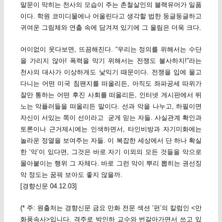
말문이 막히는 천사의 모습이 주는 촌철살인의 블랙유머가 일품
이다. 학원 코미디물에나 어울린다고 생각할 법한 둥글둥글하고
귀여운 그림체와 연출 속에 담겨져 있기에 그 울림은 더욱 크다.
어이없이 웃다보면, 뜨끔해진다. “우리는 정의를 위해서는 수단
을 가리지 않아! 폭력을 막기 위해서는 전쟁도 불사하지!”라는
천사의 대사가 이상하게도 낯익기 때문이다. 전쟁을 입에 물고
다니는 어떤 미국 침팬지를 떠올리든, 아직도 좌파공세 따위가
잘만 통하는 어떤 후진 사회를 떠올리든, 인터넷 게시판에서 뛰
노는 악플러들을 떠올리든 말이다. 선과 악을 나누고, 하필이면
자신이 서있는 쪽이 선이라고 굳게 믿는 자들. 사실관계 확인과
토론이나 근거제시에는 인색하면서, 타인비방과 자기미화에는
놀라운 정열을 보여주는 자들. 이 복잡한 세상에서 단 하나 확실
한 ‘악’이 있다면, 그것은 바로 자기 이외의 모든 것들을 악으로
몰아붙이는 행위 그 자체다. 바로 그런 악이 뿌리 뽑히는 권선징
악 정도는 꿈꿔 보아도 좋지 않을까.
[경향신문 04.12.03]
(* 주: 원출처는 경향신문 금요 만화 전문 섹션 ‘펀’의 칼럼인 <만
화풍속사>입니다. 격주로 박인하 교수와 번갈아가면서 쓰고 있