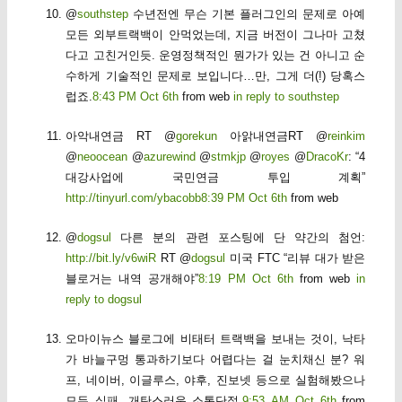
@
southstep
수년전엔 무슨 기본 플러그인의 문제로 아예
모든 외부트랙백이 안먹었는데, 지금 버전이 그나마 고쳤
다고 고친거인듯. 운영정책적인 뭔가가 있는 건 아니고 순
수하게 기술적인 문제로 보입니다…만, 그게 더(!) 당혹스
럽죠.
8:43 PM Oct 6th
from web
in reply to southstep
아악내연금 RT @
gorekun
아앍내연금RT @
reinkim
@
neoocean
@
azurewind
@
stmkjp
@
royes
@
DracoKr
: “4
대강사업에 국민연금 투입 계획”
http://tinyurl.com/ybacobb
8:39 PM Oct 6th
from web
@
dogsul
다른 분의 관련 포스팅에 단 약간의 첨언:
http://bit.ly/v6wiR
RT @
dogsul
미국 FTC “리뷰 대가 받은
블로거는 내역 공개해야”
8:19 PM Oct 6th
from web
in
reply to dogsul
오마이뉴스 블로그에 비태터 트랙백을 보내는 것이, 낙타
가 바늘구멍 통과하기보다 어렵다는 걸 눈치채신 분? 워
프, 네이버, 이글루스, 야후, 진보넷 등으로 실험해봤으나
모두 실패. 개탄스러운 소통단절.
9:53 AM Oct 6th
from