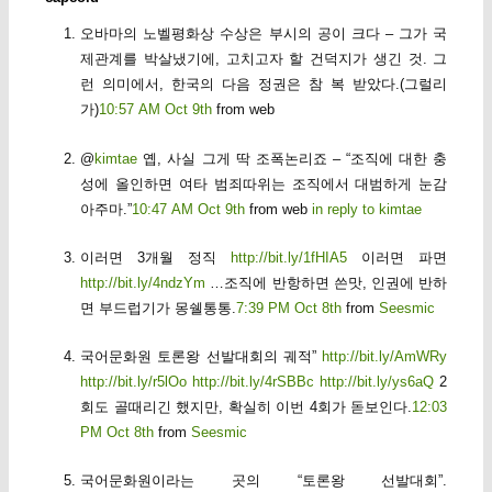
오바마의 노벨평화상 수상은 부시의 공이 크다 – 그가 국
제관계를 박살냈기에, 고치고자 할 건덕지가 생긴 것. 그
런 의미에서, 한국의 다음 정권은 참 복 받았다.(그럴리
가)
10:57 AM Oct 9th
from web
@
kimtae
옙, 사실 그게 딱 조폭논리죠 – “조직에 대한 충
성에 올인하면 여타 범죄따위는 조직에서 대범하게 눈감
아주마.”
10:47 AM Oct 9th
from web
in reply to kimtae
이러면 3개월 정직
http://bit.ly/1fHIA5
이러면 파면
http://bit.ly/4ndzYm
…조직에 반항하면 쓴맛, 인권에 반하
면 부드럽기가 몽쉘통통.
7:39 PM Oct 8th
from
Seesmic
국어문화원 토론왕 선발대회의 궤적”
http://bit.ly/AmWRy
http://bit.ly/r5lOo
http://bit.ly/4rSBBc
http://bit.ly/ys6aQ
2
회도 골때리긴 했지만, 확실히 이번 4회가 돋보인다.
12:03
PM Oct 8th
from
Seesmic
국어문화원이라는 곳의 “토론왕 선발대회”.