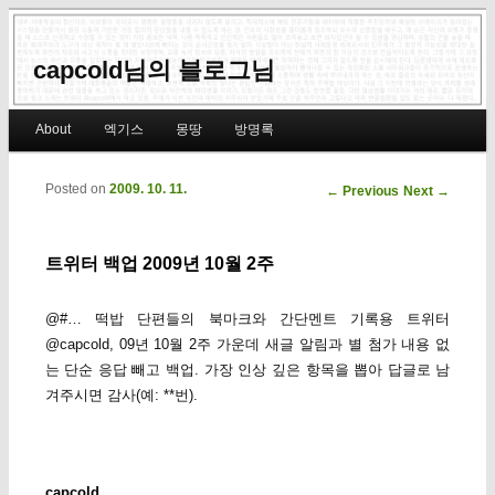
capcold님의 블로그님
Main menu
About
엑기스
몽땅
방명록
Skip to primary content
Skip to secondary content
Posted on
2009. 10. 11.
Post navigation
←
Previous
Next
→
트위터 백업 2009년 10월 2주
@#… 떡밥 단편들의 북마크와 간단멘트 기록용 트위터
@capcold, 09년 10월 2주 가운데 새글 알림과 별 첨가 내용 없
는 단순 응답 빼고 백업. 가장 인상 깊은 항목을 뽑아 답글로 남
겨주시면 감사(예: **번).
capcold