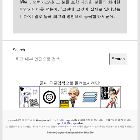
!@#… 언럭키즈님/ 그 분들 포함 다양한 분들의 화려한
막장커밍아웃 덕분에, “그런데 그것이 실제로 일어났습
니다”야 말로 올해 최고의 명언으로 등극할 태세군요.
Search
Search
굳이 구글검색으로 돌려보시려면:
capcold님의 블로그님 은
Wordpress
로 구동됩니다.
capcold식 카피레프트
를 챙깁니다.
RSS구독은 여기
. 메일은
capcold골뱅이capcold.net
.
[주] 캡콜닷넷은 광고스팸만 아니면 의도적으로 덧글과 트랙백을 막거나 삭제하지 않습니다 - 없어졌다면 자동필터링 임시함에 있을겁니
다.
Follow @capcold.bsky.social on BlueSky