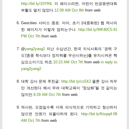
http://bit.ly/10YfHL
이 페이스라면, 어린이 반공웅변대회
부활도 멀지 않았다.
12:09 AM Oct 8th
from web
Geocities 서비스 종료. 아아, 초기 (대중화된) 웹 역사의
한 페이지가 이렇게 접히는구나.
http://bit.ly/WK40C
5:41
PM Oct 7th
from web
@
yang2yang2
지난 수십년간, 한국 지식사회의 ‘권력 구
도'(종종 학식보다 정치력를 우선시하는)를 유지시켜온 핵
심요소이기도 하죠.
10:23 AM Oct 7th
from web
in reply to
yang2yang2
대학 강사 문제 추천글:
http://bit.ly/cs5X2
물론 강사 처우
만 개선된다 해서 무려 대학교육이 “정상화”될 것 같지는
않지만.
9:29 AM Oct 7th
from web
역사란, 오점일수록 더욱 의식적으로 기억하고 청산하지
않으면 언젠가 되풀이하게 된다.
http://bit.ly/Ktxpq
4:08
AM Oct 7th
from web