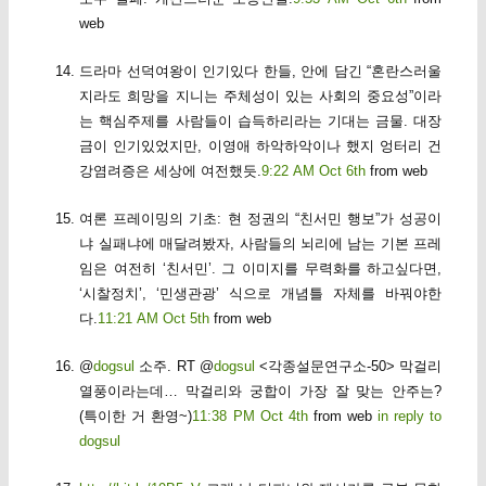
web
드라마 선덕여왕이 인기있다 한들, 안에 담긴 “혼란스러울
지라도 희망을 지니는 주체성이 있는 사회의 중요성”이라
는 핵심주제를 사람들이 습득하리라는 기대는 금물. 대장
금이 인기있었지만, 이영애 하악하악이나 했지 엉터리 건
강염려증은 세상에 여전했듯.
9:22 AM Oct 6th
from web
여론 프레이밍의 기초: 현 정권의 “친서민 행보”가 성공이
냐 실패냐에 매달려봤자, 사람들의 뇌리에 남는 기본 프레
임은 여전히 ‘친서민’. 그 이미지를 무력화를 하고싶다면,
‘시찰정치’, ‘민생관광’ 식으로 개념틀 자체를 바꿔야한
다.
11:21 AM Oct 5th
from web
@
dogsul
소주. RT @
dogsul
<각종설문연구소-50> 막걸리
열풍이라는데… 막걸리와 궁합이 가장 잘 맞는 안주는?
(특이한 거 환영~)
11:38 PM Oct 4th
from web
in reply to
dogsul