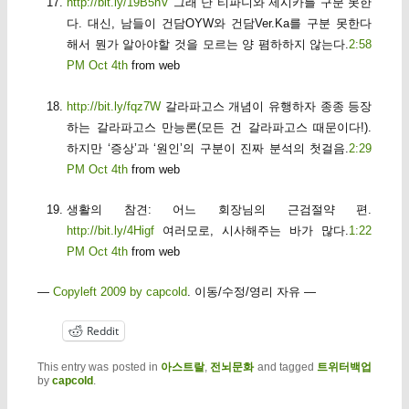
http://bit.ly/19B5nV
그래 난 티파니와 제시카를 구분 못한
다. 대신, 남들이 건담OYW와 건담Ver.Ka를 구분 못한다
해서 뭔가 알아야할 것을 모르는 양 폄하하지 않는다.
2:58
PM Oct 4th
from web
http://bit.ly/fqz7W
갈라파고스 개념이 유행하자 종종 등장
하는 갈라파고스 만능론(모든 건 갈라파고스 때문이다!).
하지만 ‘증상’과 ‘원인’의 구분이 진짜 분석의 첫걸음.
2:29
PM Oct 4th
from web
생활의 참견: 어느 회장님의 근검절약 편.
http://bit.ly/4Higf
여러모로, 시사해주는 바가 많다.
1:22
PM Oct 4th
from web
—
Copyleft 2009 by capcold
. 이동/수정/영리 자유 —
Reddit
This entry was posted in
아스트랄
,
전뇌문화
and tagged
트위터백업
by
capcold
.