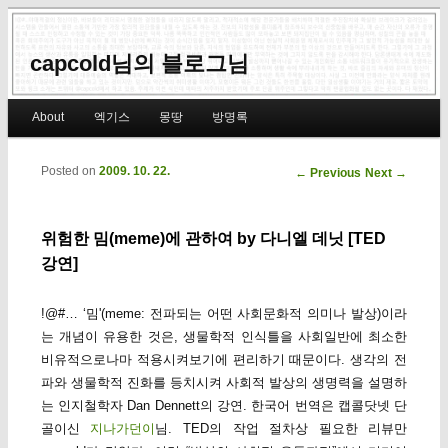
capcold님의 블로그님
Main menu
About
엑기스
몽땅
방명록
Skip to primary content
Skip to secondary content
Posted on
2009. 10. 22.
Post navigation
←
Previous
Next
→
위험한 밈(meme)에 관하여 by 다니엘 데닛 [TED
강연]
!@#… ‘밈'(meme: 전파되는 어떤 사회문화적 의미나 발상)이라
는 개념이 유용한 것은, 생물학적 인식틀을 사회일반에 최소한
비유적으로나마 적용시켜보기에 편리하기 때문이다. 생각의 전
파와 생물학적 진화를 등치시켜 사회적 발상의 생명력을 설명하
는 인지철학자 Dan Dennett의 강연. 한국어 번역은 캡콜닷넷 단
골이신
지나가던이
님. TED의 작업 절차상 필요한 리뷰만