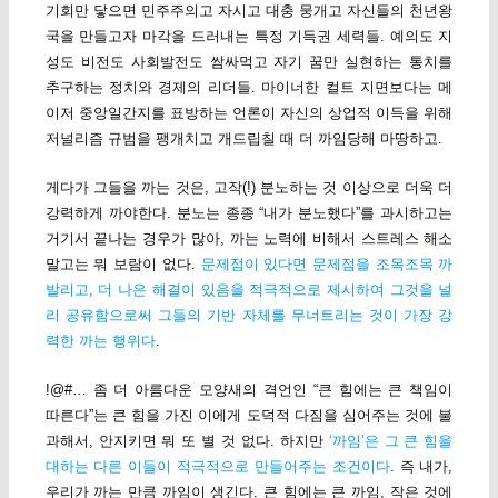
기회만 닿으면 민주주의고 자시고 대충 뭉개고 자신들의 천년왕
국을 만들고자 마각을 드러내는 특정 기득권 세력들. 예의도 지
성도 비전도 사회발전도 쌈싸먹고 자기 꿈만 실현하는 통치를
추구하는 정치와 경제의 리더들. 마이너한 컬트 지면보다는 메
이저 중앙일간지를 표방하는 언론이 자신의 상업적 이득을 위해
저널리즘 규범을 팽개치고 개드립칠 때 더 까임당해 마땅하고.
게다가 그들을 까는 것은, 고작(!) 분노하는 것 이상으로 더욱 더
강력하게 까야한다. 분노는 종종 “내가 분노했다”를 과시하고는
거기서 끝나는 경우가 많아, 까는 노력에 비해서 스트레스 해소
말고는 뭐 보람이 없다.
문제점이 있다면 문제점을 조목조목 까
발리고, 더 나은 해결이 있음을 적극적으로 제시하여 그것을 널
리 공유함으로써 그들의 기반 자체를 무너트리는 것이 가장 강
력한 까는 행위다
.
!@#… 좀 더 아름다운 모양새의 격언인 “큰 힘에는 큰 책임이
따른다”는 큰 힘을 가진 이에게 도덕적 다짐을 심어주는 것에 불
과해서, 안지키면 뭐 또 별 것 없다. 하지만
‘까임’은 그 큰 힘을
대하는 다른 이들이 적극적으로 만들어주는 조건이다
. 즉 내가,
우리가 까는 만큼 까임이 생긴다. 큰 힘에는 큰 까임, 작은 것에