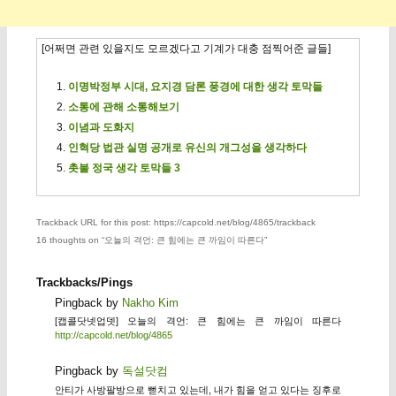
[어쩌면 관련 있을지도 모르겠다고 기계가 대충 점찍어준 글들]
이명박정부 시대, 요지경 담론 풍경에 대한 생각 토막들
소통에 관해 소통해보기
이념과 도화지
인혁당 법관 실명 공개로 유신의 개그성을 생각하다
촛불 정국 생각 토막들 3
Trackback URL for this post: https://capcold.net/blog/4865/trackback
16 thoughts on “
오늘의 격언: 큰 힘에는 큰 까임이 따른다
”
Trackbacks/Pings
Pingback by
Nakho Kim
[캡콜닷넷업뎃] 오늘의 격언: 큰 힘에는 큰 까임이 따른다
http://capcold.net/blog/4865
Pingback by
독설닷컴
안티가 사방팔방으로 뻗치고 있는데, 내가 힘을 얻고 있다는 징후로