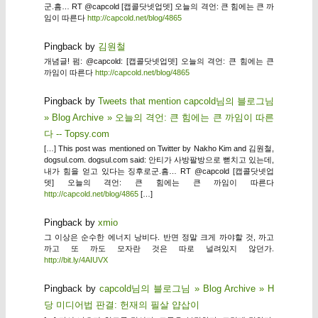
군.흠… RT @capcold [캡콜닷넷업뎃] 오늘의 격언: 큰 힘에는 큰 까
임이 따른다
http://capcold.net/blog/4865
Pingback by
김원철
개념글! 펌: @capcold: [캡콜닷넷업뎃] 오늘의 격언: 큰 힘에는 큰
까임이 따른다
http://capcold.net/blog/4865
Pingback by
Tweets that mention capcold님의 블로그님
» Blog Archive » 오늘의 격언: 큰 힘에는 큰 까임이 따른
다 -- Topsy.com
[…] This post was mentioned on Twitter by Nakho Kim and 김원철,
dogsul.com. dogsul.com said: 안티가 사방팔방으로 뻗치고 있는데,
내가 힘을 얻고 있다는 징후로군.흠… RT @capcold [캡콜닷넷업
뎃] 오늘의 격언: 큰 힘에는 큰 까임이 따른다
http://capcold.net/blog/4865
[…]
Pingback by
xmio
그 이상은 순수한 에너지 낭비다. 반면 정말 크게 까야할 것, 까고
까고 또 까도 모자란 것은 따로 널려있지 않던가.
http://bit.ly/4AIUVX
Pingback by
capcold님의 블로그님 » Blog Archive » H
당 미디어법 판결: 헌재의 필살 얍삽이