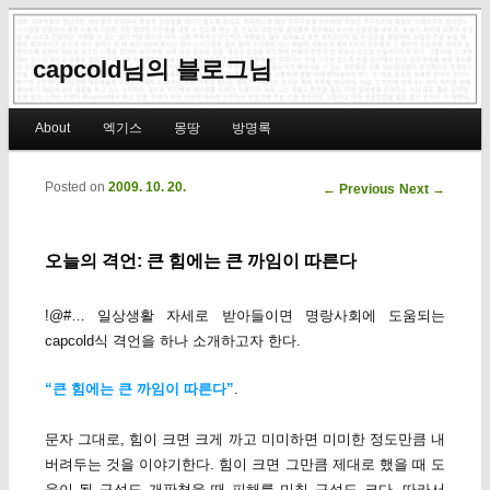
capcold님의 블로그님
Main menu
About
엑기스
몽땅
방명록
Skip to primary content
Skip to secondary content
Posted on
2009. 10. 20.
Post navigation
←
Previous
Next
→
오늘의 격언: 큰 힘에는 큰 까임이 따른다
!@#… 일상생활 자세로 받아들이면 명랑사회에 도움되는
capcold식 격언을 하나 소개하고자 한다.
“큰 힘에는 큰 까임이 따른다”
.
문자 그대로, 힘이 크면 크게 까고 미미하면 미미한 정도만큼 내
버려두는 것을 이야기한다. 힘이 크면 그만큼 제대로 했을 때 도
움이 될 구석도 개판쳤을 때 피해를 미칠 구석도 크다. 따라서