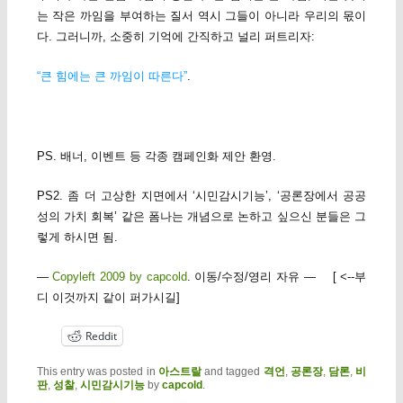
는 작은 까임을 부여하는 질서 역시 그들이 아니라 우리의 몫이
다. 그러니까, 소중히 기억에 간직하고 널리 퍼트리자:
“큰 힘에는 큰 까임이 따른다”
.
PS. 배너, 이벤트 등 각종 캠페인화 제안 환영.
PS2. 좀 더 고상한 지면에서 ‘시민감시기능’, ‘공론장에서 공공
성의 가치 회복’ 같은 폼나는 개념으로 논하고 싶으신 분들은 그
렇게 하시면 됨.
—
Copyleft 2009 by capcold
. 이동/수정/영리 자유 — [ <--부
디 이것까지 같이 퍼가시길]
Reddit
This entry was posted in
아스트랄
and tagged
격언
,
공론장
,
담론
,
비
판
,
성찰
,
시민감시기능
by
capcold
.