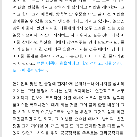
더 많은 관심을 가지고 강력하게 감시하고 비판을 해야한다. 그
리고 힘이 크기 때문에, 쌍욕/비난 수준은 아닌 날이 선 비판은
받아들일 수 있을 정도의 맷집은 아마도 가지고 있거나, 없으면
갖춰야 한다. 반면 미미한 이들에게까지 모두 신경을 쓰는 것은
일종의 덤이다. 자신이 지지하고 더 키워내고 싶은 것이 아직 미
미한 상태라면 최선을 다해서 장려해주는 것이 당연하지만, 문
제가 있는 미미한 것에 너무 열올려서 까는 것은 에너지 낭비다.
미미한 존재로 몰락시키려고 까는건데, 이미 미미한 존재라면
뭐 어쩌라고.
여튼 이쪽이 효율적이고, 합리적이고, 사회정의에
도 대략 들어맞는다
.
연예인의 몇년 전 불평에 진지하게 분개하느라 에너지를 낭비하
기에는, 그런 불평이 지니는 실제 효과라는게 인간적으로 너무
미미하다. 진보에 우호적인 어떤 에세이스트의 문제적 성격과
불미스런 폭력사건에 대해 까는 것은 그의 글과 활동 내용이 그
런 사적 태도와 어긋남으로써 생기는 위선과 그것의 실제 파급
력만큼씩만 까면 되고, 그 이상은 순수한 에너지 낭비다. 반면
정말 크게 까야할 것, 까고 까고 또 까도 모자란 것은 따로 널려
있지 않던가. 사익을 위해 공공정책을 주무르는 고위공직자들.