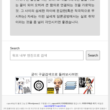
는 꼴이 되어 오히려 큰 함의로 연결되는 것을 가로막는
것. 그 사이의 섬세한 차이에 둔감한(혹은 적극적으로 무
시하는) 자세는 이런 실세계 담론공방에서는 실로 쥐약
이라는 것을 좀 널리 각인시키면 좋겠습니다.
Search
Search
굳이 구글검색으로 돌려보시려면:
capcold님의 블로그님 은
Wordpress
로 구동됩니다.
capcold식 카피레프트
를 챙깁니다.
RSS구독은 여기
. 메일은
capcold골뱅이capcold.net
.
[주] 캡콜닷넷은 광고스팸만 아니면 의도적으로 덧글과 트랙백을 막거나 삭제하지 않습니다 - 없어졌다면 자동필터링 임시함에 있을겁니