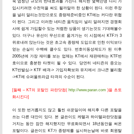
욱 엄청난 규모의 반대효과를 가진다. 해지한 몇백만명 다시 가
입시키려면 수천억을 써도 될까말까 한 상황이 된다. 이런 주장
을 널리 알리는것만으로도 종량제준비중인 KT에는 커다란 위협
이 된다. 그리고 이러한 네티즌 움직임이 널리 알려지면 경쟁회
사에 쉽게 가입할수 있는 저렴한 상품이 생기는것도 기대해볼수
있다. 더구나 유선이 무선으로 옮겨가는 이 시점에서 KTF가 3
위로내려 앉는다는 것은 초고속 종량제 도입으로 인한 이익보다
얻는 손실이 수백배 클수도 있다. 번호이동성제도가 된 이후
2005년에 가장 재미를 보는 업체는 KT에서 재판매하는 KTF번
호이므로 충분한 타켓이 될 수 있다. 당연히 네티즌의 증오는
KT반발심-> KTF 배격-> 가입자확보와 유지에서 크나큰 불리함
->KT에 슈퍼울트라급 타격의 수순이 된다.
[둘째 – KT의 포탈인 파란닷컴(
http://www.paran.com
)을 초토
화시킨다]
이 또한 번거롭지도 않고 훨씬 쉬운일이며 해지후 다른 포탈을
쓰는 다른 대안이 있다. 본 글쓴이도 케텔과 하이텔파란닷컴을
거치는 동안 잠깐 해지했지만 무료화되면서 18년동안을 써온
포탈이다. 글쓴이도 KT가 종량제를 실시하는날에 바로 회원탈