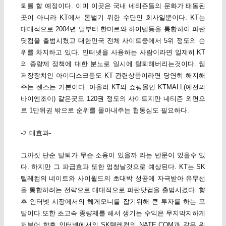
퇴를 할 예정이다. 이미 이곳은 국내 네티즌들의 문화가 태동된
곳이 아니라 KT에서 돈벌기 위한 수단인 회사일뿐이다. KT는
대대적으로 2004년 말부터 한미르와 하이텔등을 통합하여 파란
닷컴을 출범시켰고 대한민국 전체 사이트중에서 5위 정도의 순
위를 차지하고 있다. 인터넷을 사용하는 사람이라면 일제히 KT
의 종량제 정책에 대한 분노로 일시에 탈퇴해버리는것이다. 웹
저장장치인 아이디스크등도 KT 관련상품이라면 당연히 해지해
주는 센스는 기본이다. 아울러 KT의 쇼핑몰인 KTMALL(예전의
바이엔조이) 같은곳도 120권 정도의 사이트지만 네티즌 외면으
로 1만위권 밖으로 순위를 몰아내주는 협동심도 필요하다.
-기대효과-
그까짓 단순 탈퇴가 무슨 소용이 있을까 라는 반문이 있을수 있
다. 하지만 그 파급효과 또한 엄청날것으로 예상된다. KT는 SK
텔레컴의 네이트와 사이월드의 초대박 성공에 자극받아 유무선
을 통합하려는 전략으로 대대적으로 파란닷컴을 출범시켰다. 향
후 인터넷 시장에서의 헤게모니를 잡기위해 큰 투자를 하는 포
탈이다.또한 초고속 종량제를 해서 생기는 수익은 무지막지하게
퍼부어 향후 인터넷에서의 SK텔레컴의 NATE.COM과 같은 위