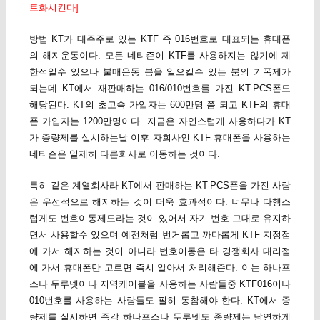
토화시킨다]
방법 KT가 대주주로 있는 KTF 즉 016번호로 대표되는 휴대폰
의 해지운동이다. 모든 네티즌이 KTF를 사용하지는 않기에 제
한적일수 있으나 불매운동 붐을 일으킬수 있는 붐의 기폭제가
되는데 KT에서 재판매하는 016/010번호를 가진 KT-PCS폰도
해당된다. KT의 초고속 가입자는 600만명 쯤 되고 KTF의 휴대
폰 가입자는 1200만명이다. 지금은 자연스럽게 사용하다가 KT
가 종량제를 실시하는날 이후 자회사인 KTF 휴대폰을 사용하는
네티즌은 일제히 다른회사로 이동하는 것이다.
특히 같은 계열회사라 KT에서 판매하는 KT-PCS폰을 가진 사람
은 우선적으로 해지하는 것이 더욱 효과적이다. 너무나 다행스
럽게도 번호이동제도라는 것이 있어서 자기 번호 그대로 유지하
면서 사용할수 있으며 예전처럼 번거롭고 까다롭게 KTF 지정점
에 가서 해지하는 것이 아니라 번호이동은 타 경쟁회사 대리점
에 가서 휴대폰만 고르면 즉시 알아서 처리해준다. 이는 하나포
스나 두루넷이나 지역케이블을 사용하는 사람들중 KTF016이나
010번호를 사용하는 사람들도 필히 동참해야 한다. KT에서 종
량제를 실시하면 즉각 하나포스나 두루넷도 종량제는 당연하게