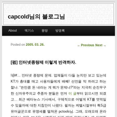
capcold님의 블로그님
Main menu
About
엑기스
몽땅
방명록
Skip to primary content
Skip to secondary content
Posted on
2005. 03. 26.
Post navigation
←
Previous
Next
→
[펌] 인터넷종량제 이렇게 반격하자.
!@#… 인터넷 종량제 문제. 업체들이 다들 눈치만 보고 있는데
KT가 총대를 매고 사용자들에게 배째! 선언을 막 하려고 하는
찰나. “쓴만큼 돈 내라는 게 뭐가 문제냐?”라는 지극히 순진무구
한 신자유주의교 추종자 분들은 먼저
이 글
부터 읽으시면 되겠
고… 최근 베타뉴스 기사에서, 구체적으로 어떻게 KT를 엿먹일
수 있을까에 대한 지침안이 나왔다. 필자는 케텔시절부터 특S급
유머글꾼으로 유명세를 떨쳐온 pctools님. 그래, 오래오래 온라