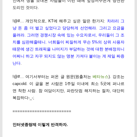
인에서 생을 보내온 사람들이 이런 때에 앞장서주는게 당연한
도리인 것이다.
!@#… 개인적으로, KT에 해주고 싶은 말은 한가지:
차라리 그
냥 돈 좀 더 벌고 싶었다고 당당하게 선언해라. 그리고 요금을
올려라. 그러면 경쟁시장 속에 있는 수요자로서, 우리들이 그 조
치를 심판해줄테니. 너희들이 찌질하게 무슨 5%의 상위 사용자
때문에 생긴 트래픽을 나머지가 부담하는 것에 대한 분배정의니
어쩌니 하고 자꾸 되지도 않는 명분 가져다 붙이는 게 제일 짜증
난다
.
!@#… 여기서부터는 퍼온 글 원문(원출처는
베타뉴스
). 강조는
capcold. 이 글을 본 사람은 1주일 이내에 최소 5곳에 퍼나르
면 착한 사람. 참 여담이지만, 파란닷컴 해지하는 절차, 대단히
복잡하다-_-;
========================
인터넷종량제 이렇게 반격하자.