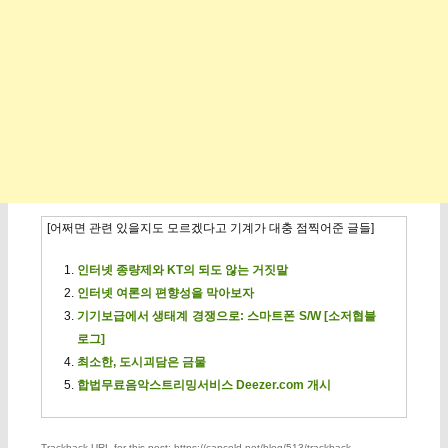
[어쩌면 관련 있을지도 모르겠다고 기계가 대충 점찍어준 글들]
인터넷 종량제와 KT의 되도 않는 거짓말
인터넷 여론의 편향성을 막아보자
기기보급에서 생태계 경쟁으로: 스마트폰 S/W [소저협블
로그]
최소한, 도시괴담은 금물
합법무료음악스트리밍서비스 Deezer.com 개시
Trackback URL for this post: https://capcold.net/blog/513/trackback