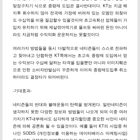
맞장구치기 식으로 종량제 도입은 결사반대이다. KT는 지금 해
지후 회수하지 않아 전국에 가정에 버려져 있는 모뎀만 되찾아
도 수십억을 비용 절감할수 있을것이며 초고속회선 업체들이 가
입자 유치하기 위해 제살깎아먹기로 물쓰듯 써버린 돈만 아니더
라도 지금처럼 수익악화 운운하지는 못할것이다.
여러가지 방법들을 동시 다발적으로 네티즌들이 스스로 전파하
고 찾아내고 단합하면 KT쪽에서는 초고속 종량제 도입에서 얻
는 수익보다 수십배 달하는 타격을 입을뿐만 아니라 이미지훼손
으로 인한 소비자반발심이 꾸준하게 이어져 종량제도입후 취소
하더라도 결정타가 되어버린다.
-기대효과-
네티즌들의 반대와 불매운동이 탄력을 받게된다. 일반네티즌이
생각하지 못한 다양한 정보와 방법들이 나오게 되며 이중 여러
가지가 KT내부에서도 심각하게 생각할만큼 중요한 사안이 네티
즌에 의해 공론화 될 수 있을것이다. 예를 들어 KT의 사업중 하
나인 SODIS (개인정보를 이용하는 데이터베이스 마케팅사업)