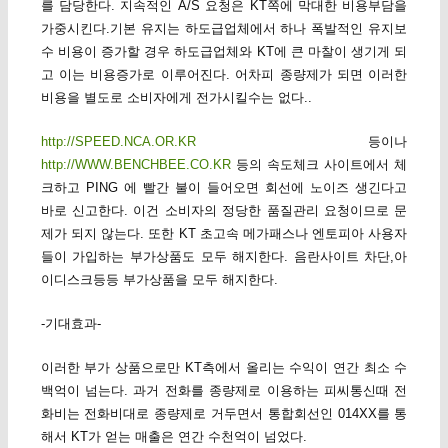
를 담당한다. 지속적인 A/S 요청은 KT쪽에 막대한 비용부담을
가중시킨다.기본 유지는 하도급업체에서 하나 폭발적인 유지보
수 비용이 증가할 경우 하도급업체와 KT에 큰 마찰이 생기게 되
고 이는 비용증가로 이루어진다. 어차피 종량제가 되면 이러한
비용을 별도로 소비자에게 전가시킬수는 없다..
http://SPEED.NCA.OR.KR
등이나
http://WWW.BENCHBEE.CO.KR
등의 속도체크 사이트에서 체
크하고 PING 에 빨간 불이 들어오면 회선에 노이즈 생긴다고
바로 신고한다. 이건 소비자의 정당한 품질관리 요청이므로 문
제가 되지 않는다. 또한 KT 초고속 메가패스나 엔토피아 사용자
들이 가입하는 부가상품도 모두 해지한다. 음란사이트 차단,아
이디스크등등 부가상품을 모두 해지한다.
-기대효과-
이러한 부가 상품으로만 KT측에서 올리는 수익이 연간 최소 수
백억이 넘는다. 과거 전화를 종량제로 이용하는 피씨통신때 전
화비는 전화비대로 종량제로 거두면서 통합회선인 014XX를 통
해서 KT가 얻는 매출은 연간 수천억이 넘었다.