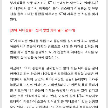
부가상품을 모두 해지하면 KT 내부에서는 어떤일이 일어날까?
KT내부에서 또 다시 피바람이 분다. 넷스팟과 이동통신 및 유무
선을 합쳐 거대한 통합을 이루려는 KT의 계획은 큰 차질을 빚게
된다.
[넷째. 네티즌들이 반격 방법 찾아 널리 알리기]
KT가 네티즌 반대를 무릅쓰고 종량제를 실시하면 위의 방법과
아울러 네티즌들이 다양한 방법으로 KT에 큰 타격을 입히는 방
법을 찾고 정보를 공유해서 KT가 진정하게 네티즌의 의사를 수
렴하게 할 방법을 찾아야 할것이다.
지금까지 KT가 종량제를 실시한다고 할때 모든 네티즌은 절대
안된다고 하는 한숨만 내쉬었을뿐 적극적으로 공격할 방법은 인
터넷에서 보이지 않았다. KT의 주장도 공유기문제부터 EBS수
능문제등 수시로 변하면서 기회있을때마다 언론을 통해 물타기
를 시도하며 네티즌들이 이제는 종량제가 어쩔수 없이 간다고
하는 것을 인식하게끔 하고 있다. 어쩌면 실제 KT의 주장대로
트래픽이 과도하여 초고속 인터넷에 큰 위태로움이 있는 상황일
수도 있다. 그러나 이런식의 근거없는 일방주장과 정통부장관의