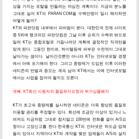
상을 가지는 포탈을 만들려는 야심찬 계획이다. 지금의 분노를
그대로 실어 KT의 PARAN.COM을 수백만명이 일시 해지하면
어떻게 될까?
KT와 파란닷컴 내부에서 피바람이 분다. 대한민국 전체 사이트
중 5위에 랭크되던 파란닷컴은 그날 이후 순위가 수백위 밖으로
밀려 KT는 종합포탈로 거듭나려던 계획에 결정적인 직격탄을
맞게 된다. 그동안 한미르, 하이텔등에 퍼부은 수천억이 그대로
날아가는 셈이다. 날아간것뿐만 아니라 KT는 인터넷포탈 경쟁
에서 아예 포기해야 한다. 그리고 종량제가 도입된 이후 이러한
네티즌의 반발과 증오는 계속 남아 KT에서는 아예 인터넷포탈
에서는 사업을 접어야 될지도 모른다.
셋째. KT회선 사용자의 품질유지요청과 부가상품해지
KT가 초고속 종량제를 실시하면 네티즌은 더욱 향상된 품질로
이용할 권리를 주장할수 있다. 회선에 조금만 이상이 있거나 느
려져도 지금처럼 그대로 참지말고 100번에 전화를 걸어 A/S요
청이나 고장신고를 한다.한국통신 KT의 인터넷은 하도급 업체
들이 있어서 지역마다 KT와 계약을 맺은 업체들이 A/S와 설치