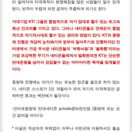
리 알려지며 타격목적이 분명해짐을 많은 사람들이 알수 있게
된다. 반격이 두렵게 되면 공격이 주춤하게 되기도 한다.
거대기업 KT! 그들은 합법적으로 자기 맘대로 할수 있는 초고속
회선 인프라를 가지고 있다. 그러나 네티즌들도 언제든지 합법
적으로 자기의사대로 할수 있는 권리와 방법이 있다. KT의 종량
제 진행은 적당히 눈치봐가며 정부의 밀어주기로 진행하지만 인
터넷에서 가장 무서운 네티즌들의 ‘부화뇌동’과 ‘울화통’이라는
가장 초강력한 무기가 네티즌들에게서 발화된되면 KT는 단순한
반대운동을 넘어서 걷잡을수 없는 어마어마한 폭격을 맞게될것
이다.
종량제 전쟁에는 리더가 되는 유능한 장군을 필요로 하지 않는
다. 네티즌 스스로가 1인 게릴라가 되어 자기의 타격목표만 공
략하면 효과는 백만배가 될것이다.
-인터넷종량제 반대네티즌 pctools@파란닷컴 (종량제 되는 순
간 없어질 아이디)-
* 이글은 작성자의 허락없이 아무나 어떤곳에 이용하셔도 좋습