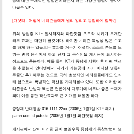
등에 대한 구체적인 방법론이라든지 하는 다양한 방법이 쏟아져
나올수 있다.
[다섯째 . 어떻게 네티즌들에게 널리 알리고 동참하게 할까?]
위의 방법중 KTF 일시해지와 파란닷컴 초토화 시키기 두개만
해도 효과는 대단히 클것이다. 하지만 네티즌 특성상 많은 수고
를 하게 하는 일들로는 효과를 거두기 어렵다. 스스로 분노를 느
끼는 만큼 움직이게 하고 단지 그 움직임을 게시판에 표시하는
정도로도 충분하다. 예를 들어 KT가 종량제 시행이후 어떤 액션
을 취했는지 인터넷에서 자기가 가는곳에 자기 이니셜 넣듯이
두줄만 추가해주는 것으로 극히 초보자인 네티즌들에게도 인식
케 함으로써 폭발적인 확산을 기대해볼수 있다. 또한 이러한 네
티즌들의 반발과 액션은 언론에서 다루기에 너무나 좋은 소재가
되며 이를 통한 확산효과도 큰 기대를 해볼만 하다.
종량제 반대동참 016-1111-22xx (2006년 1월1일 KTF 해지)
paran.com id pctools (2006년 1월1일 파란닷컴 해지)
게시판에서 많이 이러한 글이 보일수록 종량제의 동참방법이 널