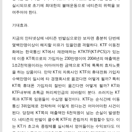
실시되므로 초기에 최대한의 불매운동으로 네티즌의 위력을 보
여주어야 한다.
기대효과.
지금의 인터넷상에 네티즌 반발심으로만 보자면 충분히 단번에
몇백만명이상이 해지할 이유가 있을만큼 격렬하다. KTF 이동전
화에는 한국통신 KT에서 재판매하는 KTKTF(KT-PCS)가 있는
데 이중 KT쪽으로의 가입자는 230만명이며 2004년의 매출액은
1조2천억원이라는 어마어마한 금액으로 KT에 톡톡히 효자노릇
을 하는 상품이다. 만약 KT의 자회사인 KTF의 휴대전화 가입자
수백만명이 일시에 타 경쟁회사로 옮겼다면 어떻게 될까? 특히
KT쪽 휴대폰 가입자의 절반이 옮긴다면 어떻게 될까? KT와
KTF내부에 초특급 허리케인급의 피바람이 분다. 쓰러지는 KT
쪽과 KTF쪽 임원들이 수십명 될것이다. KTF는 순식간에 이동
통신 3위업체로 전락하며 이렇게 된다는건 어마어마한 사건이
된다. 당장에 KT쪽의 매출액만 6천억원이 넘는 손실이 발생한
다. 네티즌의 반발이 클수록 KTF의 존립까지 위협할수 있다. 이
는 KT가 초고속 종량제를 실시해서 얻어들이는 수익보다도 더