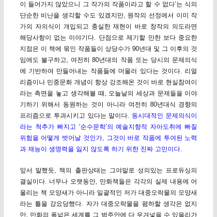
이 들어가지 않았으니 그 작가의 작품이라고 할 수 없다’는 식의
단순한 비난을 생각할 수도 있겠지만, 원작의 선정에서 이미 작
가의 자의식이 개입되고 충실한 재현이 바로 창작의 의도라면
해당사항이 없는 이야기다. 단점으로 제기할 만한 보다 중요한
지점은 이 책에 묶인 작품들이 상당수가 90년대 및 그 이후의 것
임에도 불구하고, 여전히 80년대의 작품 또는 당시의 문제의식
에 기반하여 만들어내는 작품들에 머물러 있다는 것이다. 리얼
리즘이나 민중문화 개념이 항상 강조해온 것이 바로 현실참여이
라는 측면을 놓고 생각해볼 때, 오늘날의 세상과 문제들을 이야
기하기 위해서 동원하는 것이 아니라 여전히 80년대식 경향의
프리즘으로 투과시키고 있다는 말이다.
동시대적인 문제의식이
라는 척추가 빠지고 ‘순수문학’의 예술지향적 자아도취에 빠질
위험을 어떻게 벗어날 것인가, 그것이 바로 작품에 투여된 노력
과 재능이 생명력을 잃지 않도록 하기 위한 진짜 고민이다
.
앞서 말했듯, 책의 출판상태는 그야말로 성의있는 프로듀싱의
결실이다. 너무나 오랫동안, 만화책들은 각각의 실제 내용에 어
울리는 책 모양새가 아니라 일괄적인 저가 대중오락물의 모양새
라는 틀을 강요당했다. 자가 대중오락물을 폄하할 생각은 없지
만, 만화의 폭넓은 세계를 그 범주안에 다 우겨넣을 수 있을리가