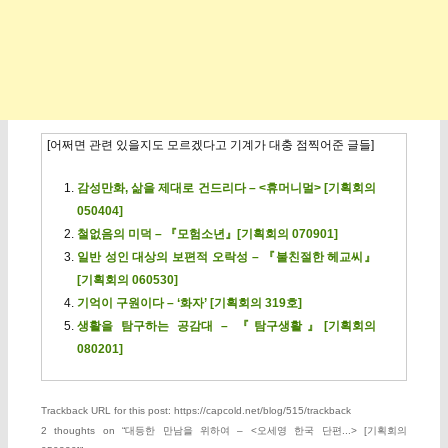
[어쩌면 관련 있을지도 모르겠다고 기계가 대충 점찍어준 글들]
감성만화, 삶을 제대로 건드리다 – <휴머니멀> [기획회의
050404]
철없음의 미덕 – 『모험소년』[기획회의 070901]
일반 성인 대상의 보편적 오락성 – 『불친절한 헤교씨』
[기획회의 060530]
기억이 구원이다 – ‘화자’ [기획회의 319호]
생활을 탐구하는 공감대 – 『탐구생활』[기획회의
080201]
Trackback URL for this post: https://capcold.net/blog/515/trackback
2 thoughts on “
대등한 만남을 위하여 – <오세영 한국 단편...> [기획회의