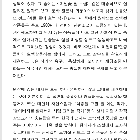
성되어 있다. 그 중에는 <메밀꽃 필 무렵> 같은 대중적으로 잘
알려진 원작도 있고, 문학 전문서 귀퉁이에서조차 찾기 힘들었
던 것도 (예를 들어 월북 작가) 많다. 이 책에서 원작으로 선택된
작품들은 주로 1900년대 전반의 단편소설에 집중되어 있는데,
생각해보자면 그 당시 많은 작품들이 바로 고된 사회적 현실 속
에서 살아나가는 민중들의 삶을 비정할 정도로 생생하고도 비극
적으로 그려냈던 경향이 있었다. 바로 80년대식 리얼리즘/민중
문화와 일맥상통하는 셈이다. 그리고 그런 감수성을 확실하게
재현하고 싶은 작가적 욕구에 충실하게, 오세영이 재창조한 만
화들은 적극적인 재해석보다는 충실한 재현에 무게를 두고 이루
어진다.
원작에 있는 대사는 토씨 하나 생략하지 않고 그대로 재현해내
는 것이 기본이며, 각 장면의 풍광이나 캐릭터들의 생김새와 행
동거지 또한 대단히 자연스럽다. “쇠똥을 그릴 줄 아는 작가”,
“할아버지를 할아버지 처럼 그리는 작가” 등의 찬사 처럼 시각적
장면묘사의 충실함은 특히 한국의 근대나 토속적인 풍광을 보여
주는 이야기에서 더욱 빛을 발한다. 원작자가 소설에서 묘사한
것 보다도 더욱 원작같이 느껴질 정도로 그 작품들의 원작 충실
도는 대단하다. 그렇다고 해서 이 작품들이 사진집이나 영화 스