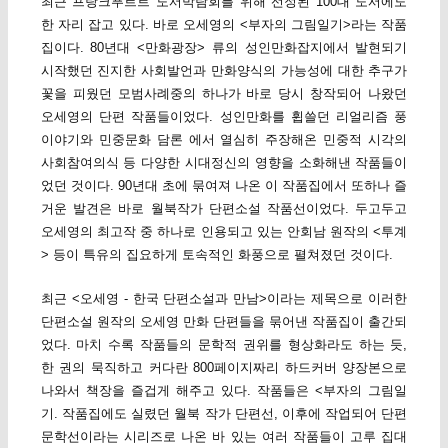
최근 프랑크푸르트 도서박람회를 위해 선정된 100대 도서에도
한 자리 잡고 있다. 바로 오세영의 <부자의 그림일기>라는 작품
집이다. 80년대 <만화광장> 류의 성인만화잡지에서 발현되기
시작했던 진지한 사회발언과 만화양식의 가능성에 대한 추구가
꽃을 피웠던 모범사례중의 하나가 바로 당시 창작되어 나왔던
오세영의 단편 작품들이었다. 성인만화를 휩쓸던 리얼리즘 풍
이야기와 민중문화 담론 에서 열심히 주장해온 민중적 시각의
사회참여의식 등 다양한 시대정신의 영향을 소화해낸 작품들이
었던 것이다. 90년대 초에 묶여져 나온 이 작품집에서 또하나 즐
거운 발견은 바로 월북작가 단편소설 작품선이었다. 두고두고
오세영의 최고작 중 하나로 인용되고 있는 안회남 원작의 <투계
> 등이 특유의 집요하게 토속적인 화풍으로 펼쳐졌던 것이다.
최근 <오세영 - 한국 단편소설과 만남>이라는 제목으로 이러한
단편소설 원작의 오세영 만화 단편들을 묶어낸 작품집이 출간되
었다. 마치 수록 작품들의 문학적 권위를 형상화라도 하는 듯,
한 권의 묵직하고 커다란 800페이지짜리 하드커버 양장본으로
나와서 책장을 즐겁게 해주고 있다. 작품들은 <부자의 그림일
기. 작품집에도 실렸던 월북 작가 단편선, 이후에 작업되어 단편
문학선이라는 시리즈로 나온 바 있는 여러 작품들이 고루 집대