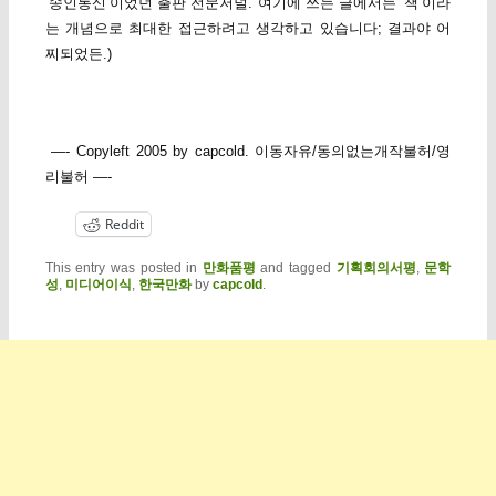
‘송인통신’이었던 출판 전문저널. 여기에 쓰는 글에서는 ‘책’이라
는 개념으로 최대한 접근하려고 생각하고 있습니다; 결과야 어
찌되었든.)
—- Copyleft 2005 by capcold. 이동자유/동의없는개작불허/영
리불허 —-
Reddit
This entry was posted in
만화품평
and tagged
기획회의서평
,
문학
성
,
미디어이식
,
한국만화
by
capcold
.