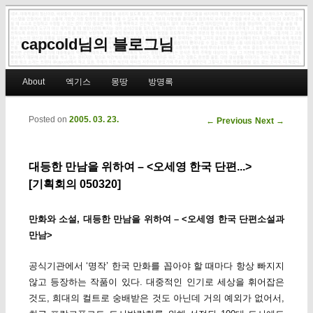
capcold님의 블로그님
Main menu
About
엑기스
몽땅
방명록
Skip to primary content
Skip to secondary content
Posted on
2005. 03. 23.
Post navigation
←
Previous
Next
→
대등한 만남을 위하여 – <오세영 한국 단편...>
[기획회의 050320]
만화와 소설, 대등한 만남을 위하여 – <오세영 한국 단편소설과
만남>
공식기관에서 ‘명작’ 한국 만화를 꼽아야 할 때마다 항상 빠지지
않고 등장하는 작품이 있다. 대중적인 인기로 세상을 휘어잡은
것도, 희대의 컬트로 숭배받은 것도 아닌데 거의 예외가 없어서,