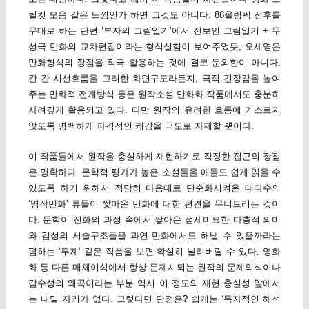
틸컷 모음 같은 느낌인가 하면 그것도 아니다. 88올림픽 전후를
무대로 하는 단편 ‘부자의 그림일기’에서 선보인 그림일기 + 무
성극 만화의 교차편집이라는 형식실험이 보여주었듯, 오세영은
만화형식의 장점을 적극 활용하는 것에 결코 문외한이 아니다.
칸 간 시선흐름을 고려한 화면구도라든지, 극적 긴장감을 높여
주는 만화적 전개방식 등은 원작소설 만화화 작품에서도 충분히
사려깊게 활용되고 있다. 다만 원작의 유려한 흐름에 거스르지
않도록 명백하게 파격적인 쾌감을 극도로 자제할 뿐이다.
이 작품들에서 원작을 충실하게 재현하기로 작정한 접근의 장점
은 명확하다. 문학적 평가가 높은 소설들을 애들도 쉽게 읽을 수
있도록 하기 위해서 적당히 마음대로 단순화시켜온 대다수의
‘명작만화’ 류들이 쌓아온 만화에 대한 편견을 무너트리는 것이
다. 문학이 진화의 과정 속에서 쌓아온 섬세미묘한 다층적 의미
와 감성의 서술구조들을 과연 만화에서도 해낼 수 있을까라는
폄하는 ‘투계’ 같은 작품을 보면 확실히 날려버릴 수 있다. 영화
화 등 다른 매체이식에서 항상 문제시되는 원작의 문제의식이나
감수성의 왜곡이라는 부분 역시 이 정도의 재현 충실성 앞에서
는 내밀 자리가 없다. 그렇다면 단점은? 쉽게는 ‘독자적인 해석