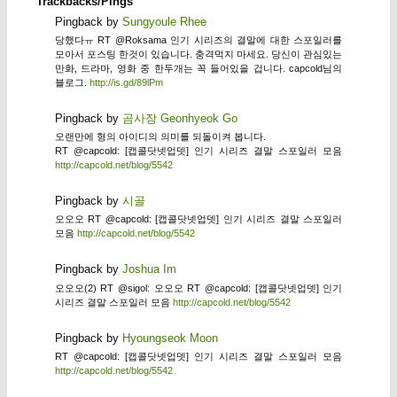
Trackbacks/Pings
Pingback by
Sungyoule Rhee
당했다ㅠ RT @Roksama 인기 시리즈의 결말에 대한 스포일러를
모아서 포스팅 한것이 있습니다. 충격먹지 마세요. 당신이 관심있는
만화, 드라마, 영화 중 한두개는 꼭 들어있을 겁니다. capcold님의
블로그.
http://is.gd/89lPm
Pingback by
곰사장 Geonhyeok Go
오랜만에 형의 아이디의 의미를 되돌이켜 봅니다.
RT @capcold: [캡콜닷넷업뎃] 인기 시리즈 결말 스포일러 모음
http://capcold.net/blog/5542
Pingback by
시골
오오오 RT @capcold: [캡콜닷넷업뎃] 인기 시리즈 결말 스포일러
모음
http://capcold.net/blog/5542
Pingback by
Joshua Im
오오오(2) RT @sigol: 오오오 RT @capcold: [캡콜닷넷업뎃] 인기
시리즈 결말 스포일러 모음
http://capcold.net/blog/5542
Pingback by
Hyoungseok Moon
RT @capcold: [캡콜닷넷업뎃] 인기 시리즈 결말 스포일러 모음
http://capcold.net/blog/5542