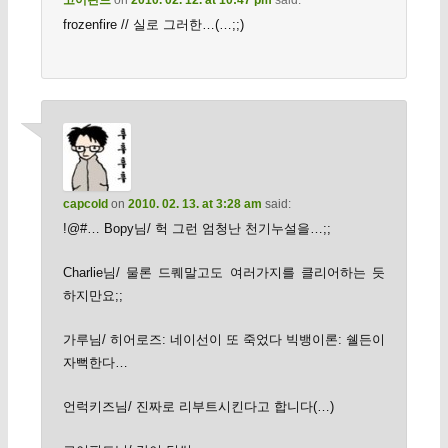
고어핀드
on
2010. 02. 12. at 10:47 pm
said:
frozenfire // 실로 그러한…(…;;)
capcold
on
2010. 02. 13. at 3:28 am
said:
!@#… Bopy님/ 헉 그런 엄청난 천기누설을…;;
Charlie님/ 물론 드퀘말고도 여러가지를 클리어하는 듯
하지만요;;
가루님/ 히어로즈: 네이선이 또 죽었다 빅뱅이론: 쉘든이
자뻑한다…
언럭키즈님/ 진짜로 리부트시킨다고 합니다(…)