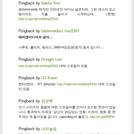
Pingback by
Nakho Kim
@momcandy 하지만 인터넷의 바다는 넓은지라, 그런 센스의 포스
팅이라도 리플 놀이가 시작하는데… (핫핫)
http://capcold.net/blog/5542
Pingback by
tattermedia's me2DAY
태터앤미디어의 생각…
나루토, 블리치, 원피스, 2MB-H당정권(응?!) 등의 입니다….
Pingback by
Dongjin Lee
http://capcold.net/blog/5542
대박 스포일러 모음.
Pingback by
OJ Kwon
헌터x헌터… RT @nyxity:
http://capcold.net/blog/5542
대박 스포일
러 모음.
Pingback by
임영록
인기 시리즈의 결말에 대한 스포일러를 모아서 포스팅 한것이 있습
니다. 충격먹지 마세요. 당신이 관심있는 만화, 드라마, 영화 중 한
두개는 꼭 들어있을 겁니다. capcold님의 블로그.
http://is.gd/89lPm
Pingback by
내려놓음