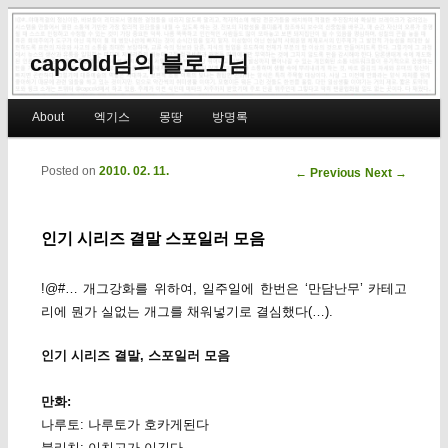
capcold님의 블로그님
Main menu
About
엑기스
몽땅
방명록
Skip to primary content
Skip to secondary content
Posted on
2010. 02. 11.
Post navigation
←
Previous
Next
→
인기 시리즈 결말 스포일러 모음
!@#… 개그강화를 위하여, 일주일에 한번은 ‘만담난무’ 카테고
리에 뭔가 실없는 개그를 채워넣기로 결심했다(…).
인기 시리즈 결말, 스포일러 모음
만화:
나루토: 나루토가 호카게된다
블리치: 이치고가 이긴다