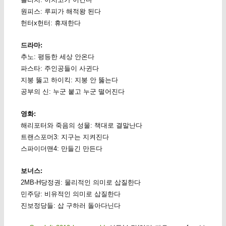
원피스: 루피가 해적왕 된다
헌터x헌터: 휴재한다
드라마:
추노: 평등한 세상 안온다
파스타: 주인공들이 사귄다
지붕 뚫고 하이킥: 지붕 안 뚫는다
공부의 신: 누군 붙고 누군 떨어진다
영화:
해리포터와 죽음의 성물: 책대로 결말난다
트랜스포머3: 지구는 지켜진다
스파이더맨4: 만들긴 만든다
보너스:
2MB-H당정권: 물리적인 의미로 삽질한다
민주당: 비유적인 의미로 삽질한다
진보정당들: 삽 구하러 돌아다닌다