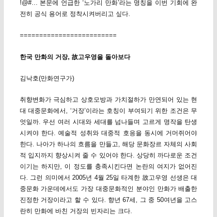
!@#… 본문에 언급한 ‘노가리 만화’라는 명칭을 이번 기회에 완
전히 공식 용어로 정착시켜버리고 싶다.
=========================
한국 만화의 거장, 故고우영을 돌아보다
김낙호(만화연구가)
취향변화가 극심하고 상호모방과 가치절하가 만연되어 있는 현
대 대중문화에서, ‘거장’이라는 호칭이 부여되기 위한 조건은 무
엇일까. 우선 여러 시대와 세대를 넘나들며 고르게 명작을 탄생
시켜야 한다. 예술적 성취와 대중적 호응을 동시에 거머쥐어야
한다. 나아가 하나의 흐름을 만들고, 해당 문화장르 자체의 사회
적 입지까지 향상시켜 줄 수 있어야 한다. 상당히 까다로운 조건
이기는 하지만, 이 정도를 충족시킨다면 논란의 여지가 없어진
다. 그런 의미에서 2005년 4월 25일 타계한 故고우영 선생은 대
중문화 가운데에서도 가장 대중문화적인 분야인 만화가 배출한
진정한 거장이라고 할 수 있다. 향년 67세, 그 중 50여년을 고스
란히 만화에 바친 거장의 빈자리는 크다.