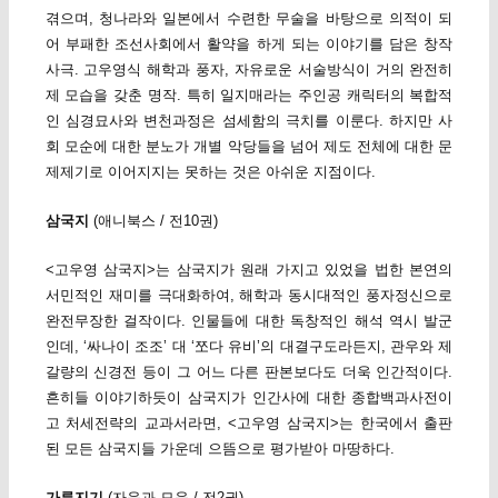
겪으며, 청나라와 일본에서 수련한 무술을 바탕으로 의적이 되
어 부패한 조선사회에서 활약을 하게 되는 이야기를 담은 창작
사극. 고우영식 해학과 풍자, 자유로운 서술방식이 거의 완전히
제 모습을 갖춘 명작. 특히 일지매라는 주인공 캐릭터의 복합적
인 심경묘사와 변천과정은 섬세함의 극치를 이룬다. 하지만 사
회 모순에 대한 분노가 개별 악당들을 넘어 제도 전체에 대한 문
제제기로 이어지지는 못하는 것은 아쉬운 지점이다.
삼국지
(애니북스 / 전10권)
<고우영 삼국지>는 삼국지가 원래 가지고 있었을 법한 본연의
서민적인 재미를 극대화하여, 해학과 동시대적인 풍자정신으로
완전무장한 걸작이다. 인물들에 대한 독창적인 해석 역시 발군
인데, ‘싸나이 조조’ 대 ‘쪼다 유비’의 대결구도라든지, 관우와 제
갈량의 신경전 등이 그 어느 다른 판본보다도 더욱 인간적이다.
흔히들 이야기하듯이 삼국지가 인간사에 대한 종합백과사전이
고 처세전략의 교과서라면, <고우영 삼국지>는 한국에서 출판
된 모든 삼국지들 가운데 으뜸으로 평가받아 마땅하다.
가루지기
(자음과 모음 / 전2권)