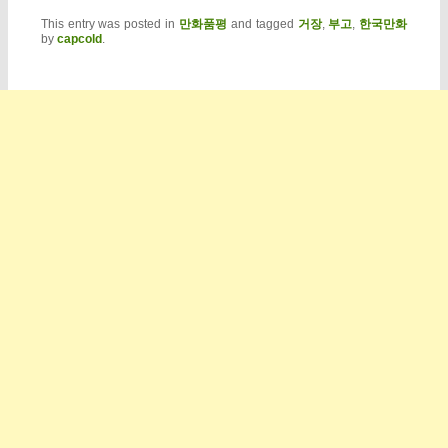
This entry was posted in
만화품평
and tagged
거장
,
부고
,
한국만화
by
capcold
.