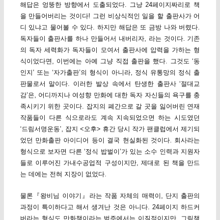
해답은 엉뚱한 방향에서 도출되었다. 그냥 24페이지짜리로 책
을 만들어버리는 것이다! 그런 비상식적인 일을 할 출판사가 어
디 있냐고 물어볼 수 있다. 하지만 해답은 또 금방 나와 버렸다.
독자들이 출판사를 하나 만들어서 내버리자, 라는 것이다. 기존
의 독자 세력화가 독자들이 모여서 출판사에 압력을 가하는 형
식이었다면, 이번에는 아예 그냥 직접 출판을 했다. 그것도 ‘동
인지’ 또는 ‘자가출판’의 형식이 아니라, 정식 유통망의 정식 출
판물로서 말이다. 이러한 발상 속에서 탄생한 출판사 ‘절대교
감’은, 어디까지나 여성향 만화에 대한 독자 자신들의 욕구를 충
족시키기 위한 곳이다. 잡지의 폐간으로 갈 곳을 잃어버린 연재
작품들이 다른 식으로라도 계속 지속되었으면 하는 시도였던
‘드림서명운동’, 잡지 <오후> 휴간 당시 작가 팬클럽에서 제기되
었던 만화출판 아이디어 등이 결국 현실화된 것이다. 회사라는
형식으로 보자면 다른 ‘정식 밥벌이’가 있는 소수 인력과 지원자
들로 이루어진 가내수공업적 구성이지만, 제대로 된 책을 만드
는 데에는 전혀 지장이 없었다.
물론『왕비님 이야기』라는 작품 자체의 매력이, 단지 출판의
과정이 특이하다고 해서 생겨난 것은 아니다. 24페이지 하드커
버라는 형식도 만화책이라는 범주에서는 이질적이지만, 그림책