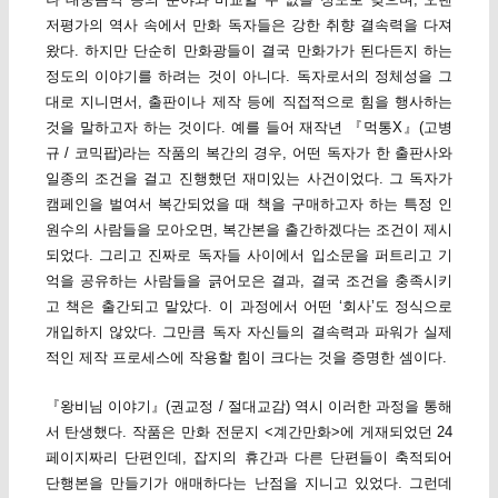
저평가의 역사 속에서 만화 독자들은 강한 취향 결속력을 다져
왔다. 하지만 단순히 만화광들이 결국 만화가가 된다든지 하는
정도의 이야기를 하려는 것이 아니다. 독자로서의 정체성을 그
대로 지니면서, 출판이나 제작 등에 직접적으로 힘을 행사하는
것을 말하고자 하는 것이다. 예를 들어 재작년 『먹통X』(고병
규 / 코믹팝)라는 작품의 복간의 경우, 어떤 독자가 한 출판사와
일종의 조건을 걸고 진행했던 재미있는 사건이었다. 그 독자가
캠페인을 벌여서 복간되었을 때 책을 구매하고자 하는 특정 인
원수의 사람들을 모아오면, 복간본을 출간하겠다는 조건이 제시
되었다. 그리고 진짜로 독자들 사이에서 입소문을 퍼트리고 기
억을 공유하는 사람들을 긁어모은 결과, 결국 조건을 충족시키
고 책은 출간되고 말았다. 이 과정에서 어떤 ‘회사’도 정식으로
개입하지 않았다. 그만큼 독자 자신들의 결속력과 파워가 실제
적인 제작 프로세스에 작용할 힘이 크다는 것을 증명한 셈이다.
『왕비님 이야기』(권교정 / 절대교감) 역시 이러한 과정을 통해
서 탄생했다. 작품은 만화 전문지 <계간만화>에 게재되었던 24
페이지짜리 단편인데, 잡지의 휴간과 다른 단편들이 축적되어
단행본을 만들기가 애매하다는 난점을 지니고 있었다. 그런데