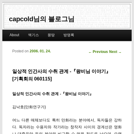
capcold님의 블로그님
Main menu
About
엑기스
몽땅
방명록
Skip to primary content
Skip to secondary content
Posted on
2006. 01. 24.
Post navigation
←
Previous
Next
→
일상적 인간사의 수취 관계 -『왕비님 이야기』
[기획회의 060115]
일상적 인간사의 수취 관계 -『왕비님 이야기』
김낙호(만화연구가)
여느 다른 매체보다도 특히 만화라는 분야에서, 독자들은 강하
다. 독자라는 수용자와 작가라는 창작자 사이의 경계선은 영화
나 대중음악 등의 분야와 비교할 수 없을 정도로 낮으며, 오랜