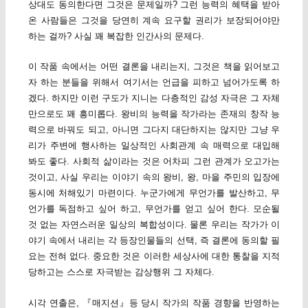
상대도 동의한다면 그것은 문제일까? 그런 능력의 혜택을 받아
온 사람들은 그것을 당연히 계속 요구할 권리가 보장되어야만
하는 걸까? 사실 꽤 복잡한 인간사의 문제다.
이 작품 속에서는 어떤 결론을 내리는지, 그것은 책을 읽어보고
자 하는 분들을 위해서 여기서는 언급을 피하고 넘어가도록 하
겠다. 하지만 이런 구도가 지니는 다층적인 감성 자극은 그 자체
만으로도 꽤 흥미롭다. 왕비의 능력을 작가라는 존재의 창작 능
력으로 바꿔도 되고, 아니면 그다지 대단하지는 않지만 그냥 우
리가 주변에 행사하는 일상적인 사회관계 속 매력으로 대입해
봐도 좋다. 사회적 삶이라는 것은 어차피 그런 관계가 오고가는
것이고, 사실 우리는 이야기 속의 왕비, 왕, 마을 주민의 입장에
동시에 처해있기 마련이다. 누군가에게 무언가를 발산하고, 무
언가를 독점하고 싶어 하고, 무언가를 얻고 싶어 한다. 모순될
것 없는 자연스러운 일상의 복합성이다. 물론 우리는 작가가 이
야기 속에서 내리는 각 등장인물들의 선택, 즉 결론에 동의할 필
요는 전혀 없다. 중요한 것은 이러한 세상사에 대한 통찰을 지적
당하고는 스스로 자극받는 감상행위 그 자체다.
시각 연출은, 『매지션』등 당시 작가의 작품 경향을 반영하는