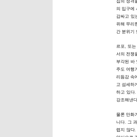
집의 성격
의 입구에
감싸고 있
위해 무리
간 분위기
르포, 또는
서의 전쟁
부각된 바
주도 여행
리듬감 속에
고 섬세하게
하고 있다
강조해낸다
물론 만화가
니다. 그
렵지 않다.