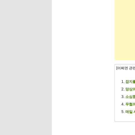
[어쩌면 관
잡지를
망상의
소심함
무협의
매일 