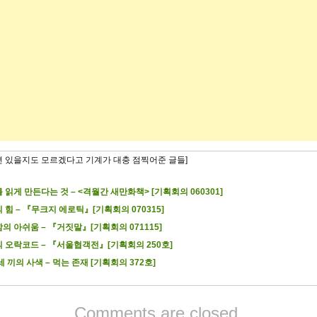
련 있을지도 모르겠다고 기계가 대충 점찍어준 글들]
 읽게 만든다는 것 – <격월간 새만화책> [기획회의 060301]
 힘 – 『무크지 에로틱』[기획회의 070315]
의 아쉬움 – 『거짓말』[기획회의 071115]
 오락코드 – 『서울협객전』[기획회의 250호]
세 끼의 사색 – 먹는 존재 [기획회의 372호]
Comments are closed.