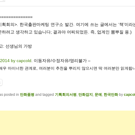
==============
기획회의>. 한국출판마케팅 연구소 발간. 여기에 쓰는 글에서는 ‘책’이
하려고 생각하고 있습니다; 결과야 어찌되었든. 즉, 업계인 뽐뿌질 용.)
고: 선생님의 가방
 2014 by capcold
. 이동자유/수정자유/영리불가 –
 매우 마이너한 관계로, 여러분이 추천을 뿌리지 않으시면 딱 여러분만 읽게됩니
t
as posted in
만화품평
and tagged
기획회의서평
,
만화잡지
,
문예
,
한국만화
by
capco