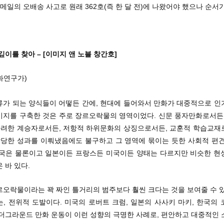
 메일의 오배송 사고로 원래 362호(즉 한 달 전)에 나왔어야 했으나 순서가
깊이를 찾아 – [이미지 앤 노블 창간호]
화연구가)
류가 되는 양식들이 어떻든 간에, 현대에 들어와서 만화가 대중적으로 인
미지를 구축한 것은 주로 장르오락물의 영역이었다. 신문 풍자만화로서든,
 화려한 계승자로서든, 저항적 하위문화의 상징으로서든, 교훈적 학습교재
 상당한 성과를 이뤄냈음에도 불구하고 그 영역에 묶이는 듯한 사회적 편견
한국은 물론이고 일본이든 프랑스든 미국이든 양태는 다르지만 비슷한 현
 바 있다.
르오락물이라는 꽉 짜인 틀거리의 범주보다 훨씬 크다는 것을 보여줄 수 있
, 전위적 도발이다. 미국의 로버트 크럼, 일본의 사사키 마키, 한국의
언더그라운드 만화 운동이 이런 성향의 극명한 사례로, 편안하고 대중적인 