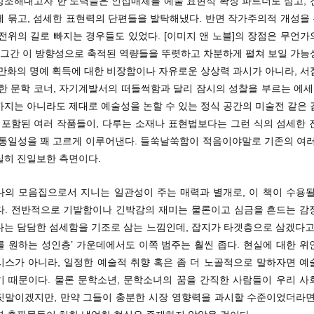
강조해내고자 한 노력들은 인접매체를 예술 표현적 확장 파트너로 삼고, 
께 묶고, 섬세한 표현력의 단편들을 발탁해냈다. 반면 작가주의적 개성을
전위의 길로 빠지는 경우들도 있었다. [이미지 앤 노블]의 장점은 무언
, 그간 이 방향성으로 축적된 역량들을 뚜렷하고 차분하게 펼쳐 보일 가능
 만화의 명예 획득에 대한 비장함이나 자유로운 상상력 과시가 아니라, 서
한 문학 코너, 자기계발서의 떠들썩함과 달리 잠시의 성찰을 부르는 에세
까지는 아니라도 제대로 예술성을 논할 수 있는 정식 공간의 미술전 같은 
. 포함된 여러 작품들이, 다루는 소재나 표현법보다는 그런 식의 섬세한 
 통일성을 꽤 고르게 이루어낸다. 들쑥날쑥함이 적음이야말로 기존의 여러
실히 진일보한 측면이다.
나의 모음집으로서 지니는 일관성이 주는 매력과 별개로, 이 책이 수용될
다. 전반적으로 기발함이나 긴박감의 재미는 물론이고 심금을 흔드는 감
다는 담담한 섬세함을 기조로 삼는 느낌인데, 잡지가 타겟층으로 삼겠다고 
를 원하는 성인층’ 가운데에서도 이쪽 범주는 훨씬 좁다. 현실에 대한 위
시스가 아니라, 일정한 예술적 취향 혹은 좀 더 노골적으로 말하자면 예
기 때문이다. 물론 문학소년, 문학소녀의 꿈을 간직한 사람들이 우리 사
짓말이겠지만, 만약 그들이 충분한 시장 영향력을 과시할 수준이었더라면