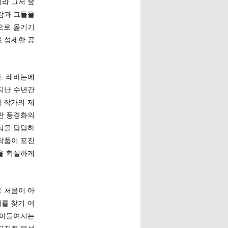
라 그저 숲
감과 그들을
으로 옮기기
 섬세한 공
다. 레바논에
지난 수년간
 작가의 제
란 풍경화의
일상을 담담하
 작품이 포진
을 확실하게
코 처음이 아
를 찾기 어
 받아들여지는