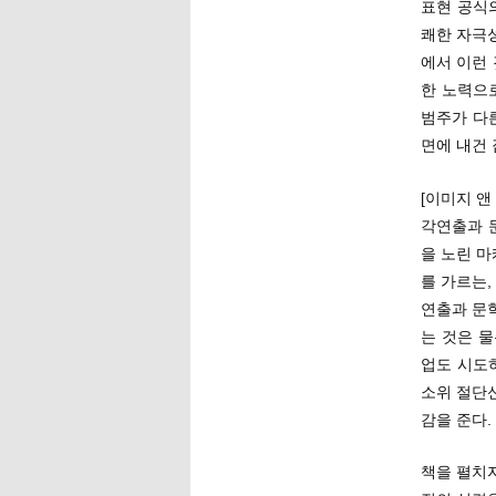
표현 공식
쾌한 자극
에서 이런 
한 노력으
범주가 다른
면에 내건
[이미지 앤
각연출과 
을 노린 
를 가르는,
연출과 문
는 것은 물
업도 시도
소위 절단
감을 준다.
책을 펼치자