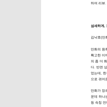
하여 리뷰.
섬세하게, 
김낙호(만
만화의 원
확고한 이
의 좀 더
다. 반면
었는데, 
으로 겪어온
만화가 장
운데 하나는
등 속칭 