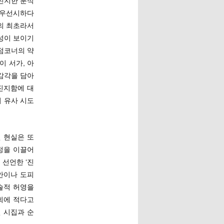
진지한 분석
 우선시하다
가의 최초라서
성이 보이기
점코너의 약
이 서가, 아
감각을 담아
진지함에 대
 유사 시도
 현실은 또
정을 이끌어
선언한 ‘진
안이나 도피
술적 허영을
회에 적다고
 시집과 순