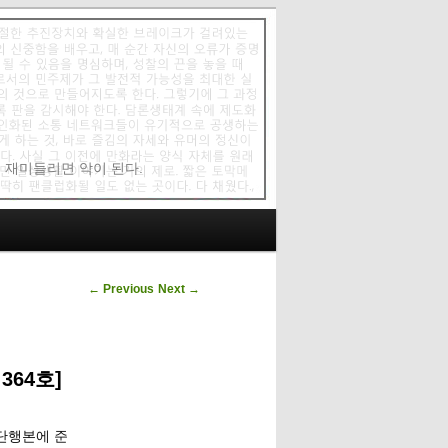
에 재미들리면 악이 된다.
Post navigation
←
Previous
Next
→
364호]
단행본에 준