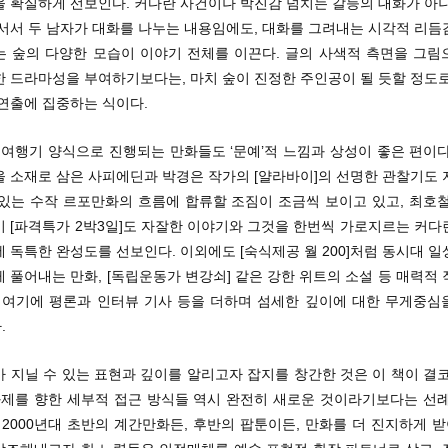
을 확실하게 선보인다. 커다란 사건이나 박진감 넘치는 갈등의 대화가 아니
 서서 두 남자가 대화를 나누는 내용임에도, 대화를 그려내는 시각적 리듬
는 숲의 다양한 모습이 이야기 전체를 이끈다. 글의 사색적 측면을 그림
한 드라마성을 부여하기보다는, 마치 숲이 진정한 주인공이 될 듯할 정도로
 연출에 집중하는 식이다.
 여행기 양식으로 진행되는 만화들도 ‘문예’적 느낌과 상성이 좋은 편이
을 소재로 삼은 사피에딘과 박경은 작가의 [얄라바이]의 선명한 관찰기도 
 있는 수작 르포만화의 흐름에 합류할 조짐이 조금씩 보이고 있고, 최호철
기 [파격특가 2박3일]도 자잘한 이야기와 그것을 한번씩 가로지르는 커다
 독특한 완성도를 선보인다. 이외에도 [숙식제공 월 200]처럼 동시대 
 풀어내는 만화, [독립운동가 변강쇠] 같은 강한 위트의 소설 등 매력적
. 여기에 평론과 인터뷰 기사 등을 더하며 섬세한 깊이에 대한 무게중심
.
 지닐 수 있는 표현과 깊이를 알리고자 잡지를 창간한 것은 이 책이 결
 과제를 향한 세부적 접근 방식들 역시 완전히 새로운 것이라기보다는 선례
 2000년대 초반의 계간만화든, 후반의 팝툰이든, 만화를 더 진지하게