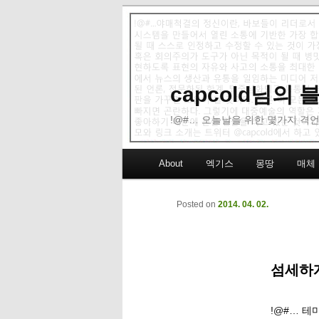
capcold님의
!@#… 오늘날을 위한 몇가지 격언
Main menu
About
엑기스
몽땅
매체
Skip to primary content
Skip to secondary content
Posted on
2014. 04. 02.
섬세하게
!@#… 