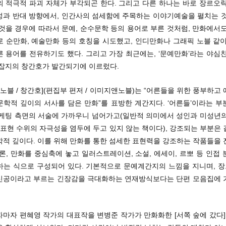
의 적극적 파괴 자체가 부각되곤 한다. 그리고 다른 하나는 바로 장르오락
성과 반대 방향에서, 인간사의 섬세함에 주목하는 이야기예술을 펼치는 것
것을 경우에 따라서 문예, 순수문학 등의 용어로 부른 것처럼, 만화에서
로 순만화, 예술만화 등의 호칭을 시도했고, 인디만화나 그래픽 노블 같이
 용어를 전유하기도 했다. 그리고 가장 최근에는, ‘문예만화’라는 야심
 잡지의 창간호가 발간되기에 이르렀다.
 노블 / 창간호](편집부 편저 / 이미지앤노블)는 “어른들을 위한 풍부하고
문학적 깊이의 서사를 담은 만화”를 표방한 계간지다. ‘어른들’이라는 부
마케팅 측면의 서술에 가까우니 넘어가고(일반적 의미에서 성인과 미성년의
 표현 수위의 자극성을 염두에 두고 있지 않는 책이다), 강조되는 부분은
학적 깊이다. 이를 위해 만화를 통한 섬세한 표현력을 강조하는 작품들을 
론, 만화를 중심축에 놓고 일러스트레이션, 소설, 에세이, 르뽀 등 인접
하는 식으로 구성되어 있다. 기본적으로 문예계간지의 느낌을 지니며, 
신공이라고 부르는 긴장감을 극대화하는 연재방식보다는 단편 모음집에 
마자 편혜영 작가의 대표작을 변병준 작가가 만화화한 [서쪽 숲에 갔다]