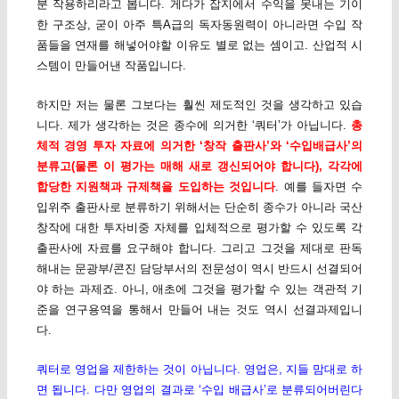
분 작용하리라고 봅니다. 게다가 잡지에서 수익을 못내는 기이
한 구조상, 굳이 아주 특A급의 독자동원력이 아니라면 수입 작
품들을 연재를 해넣어야할 이유도 별로 없는 셈이고. 산업적 시
스템이 만들어낸 작품입니다.
하지만 저는 물론 그보다는 훨씬 제도적인 것을 생각하고 있습
니다. 제가 생각하는 것은 종수에 의거한 ‘쿼터’가 아닙니다.
총
체적 경영 투자 자료에 의거한 ‘창작 출판사’와 ‘수입배급사’의
분류고(물론 이 평가는 매해 새로 갱신되어야 합니다), 각각에
합당한 지원책과 규제책을 도입하는 것입니다
. 예를 들자면 수
입위주 출판사로 분류하기 위해서는 단순히 종수가 아니라 국산
창작에 대한 투자비중 자체를 입체적으로 평가할 수 있도록 각
출판사에 자료를 요구해야 합니다. 그리고 그것을 제대로 판독
해내는 문광부/콘진 담당부서의 전문성이 역시 반드시 선결되어
야 하는 과제죠. 아니, 애초에 그것을 평가할 수 있는 객관적 기
준을 연구용역을 통해서 만들어 내는 것도 역시 선결과제입니
다.
쿼터로 영업을 제한하는 것이 아닙니다. 영업은, 지들 맘대로 하
면 됩니다. 다만 영업의 결과로 ‘수입 배급사’로 분류되어버린다