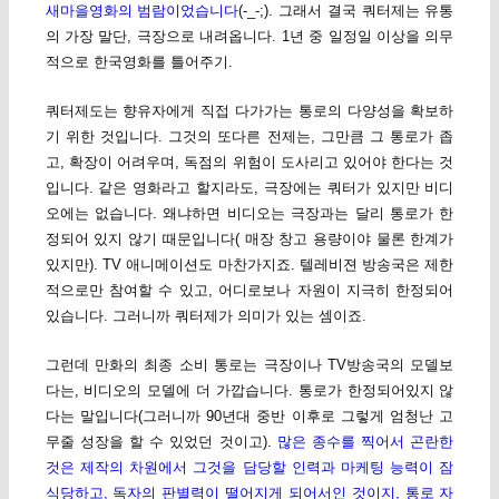
새마을영화의 범람이었습니다
(-_-;). 그래서 결국 쿼터제는 유통
의 가장 말단, 극장으로 내려옵니다. 1년 중 일정일 이상을 의무
적으로 한국영화를 틀어주기.
쿼터제도는 향유자에게 직접 다가가는 통로의 다양성을 확보하
기 위한 것입니다. 그것의 또다른 전제는, 그만큼 그 통로가 좁
고, 확장이 어려우며, 독점의 위험이 도사리고 있어야 한다는 것
입니다. 같은 영화라고 할지라도, 극장에는 쿼터가 있지만 비디
오에는 없습니다. 왜냐하면 비디오는 극장과는 달리 통로가 한
정되어 있지 않기 때문입니다( 매장 창고 용량이야 물론 한계가
있지만). TV 애니메이션도 마찬가지죠. 텔레비젼 방송국은 제한
적으로만 참여할 수 있고, 어디로보나 자원이 지극히 한정되어
있습니다. 그러니까 쿼터제가 의미가 있는 셈이죠.
그런데 만화의 최종 소비 통로는 극장이나 TV방송국의 모델보
다는, 비디오의 모델에 더 가깝습니다. 통로가 한정되어있지 않
다는 말입니다(그러니까 90년대 중반 이후로 그렇게 엄청난 고
무줄 성장을 할 수 있었던 것이고).
많은 종수를 찍어서 곤란한
것은 제작의 차원에서 그것을 담당할 인력과 마케팅 능력이 잠
식당하고, 독자의 판별력이 떨어지게 되어서인 것이지, 통로 자