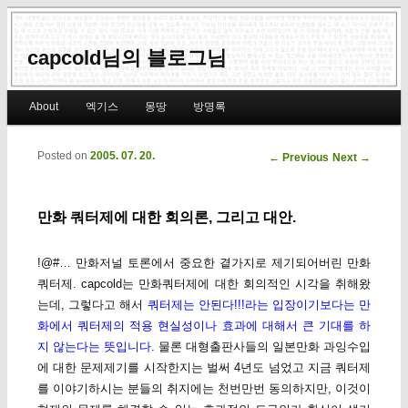
capcold님의 블로그님
Main menu
About
엑기스
몽땅
방명록
Skip to primary content
Skip to secondary content
Posted on
2005. 07. 20.
Post navigation
←
Previous
Next
→
만화 쿼터제에 대한 회의론, 그리고 대안.
!@#… 만화저널 토론에서 중요한 곁가지로 제기되어버린 만화
쿼터제. capcold는 만화쿼터제에 대한 회의적인 시각을 취해왔
는데, 그렇다고 해서
쿼터제는 안된다!!!라는 입장이기보다는 만
화에서 쿼터제의 적용 현실성이나 효과에 대해서 큰 기대를 하
지 않는다는 뜻입니다
. 물론 대형출판사들의 일본만화 과잉수입
에 대한 문제제기를 시작한지는 벌써 4년도 넘었고 지금 쿼터제
를 이야기하시는 분들의 취지에는 천번만번 동의하지만, 이것이