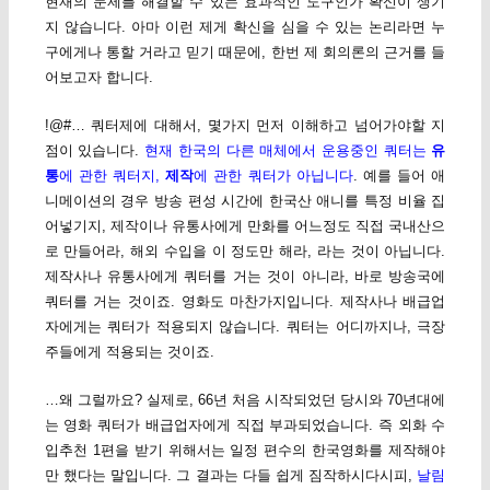
현재의 문제를 해결할 수 있는 효과적인 도구인가 확신이 생기
지 않습니다. 아마 이런 제게 확신을 심을 수 있는 논리라면 누
구에게나 통할 거라고 믿기 때문에, 한번 제 회의론의 근거를 들
어보고자 합니다.
!@#… 쿼터제에 대해서, 몇가지 먼저 이해하고 넘어가야할 지
점이 있습니다.
현재 한국의 다른 매체에서 운용중인 쿼터는
유
통
에 관한 쿼터지,
제작
에 관한 쿼터가 아닙니다
. 예를 들어 애
니메이션의 경우 방송 편성 시간에 한국산 애니를 특정 비율 집
어넣기지, 제작이나 유통사에게 만화를 어느정도 직접 국내산으
로 만들어라, 해외 수입을 이 정도만 해라, 라는 것이 아닙니다.
제작사나 유통사에게 쿼터를 거는 것이 아니라, 바로 방송국에
쿼터를 거는 것이죠. 영화도 마찬가지입니다. 제작사나 배급업
자에게는 쿼터가 적용되지 않습니다. 쿼터는 어디까지나, 극장
주들에게 적용되는 것이죠.
…왜 그럴까요? 실제로, 66년 처음 시작되었던 당시와 70년대에
는 영화 쿼터가 배급업자에게 직접 부과되었습니다. 즉 외화 수
입추천 1편을 받기 위해서는 일정 편수의 한국영화를 제작해야
만 했다는 말입니다. 그 결과는 다들 쉽게 짐작하시다시피,
날림