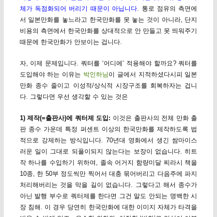
체가 독점화되어 버리기 때문이 아닙니다
. 통로 점유의 측면에
서 일본만화를 놓느라고 한국만화를 못 놓는 것이 아니라, 단지
비용의 측면에서 한국만화를 상대적으로 안 만들고 못 띄워주기
때문에 한국만화가 안보이는 겁니다.
자, 이제 문제입니다. 쿼터를 ‘어디에’ 적용해야 할까요? 쿼터를
도입해야 하는 이유는
박인하님
이 글에서 지적하셨다시피 일본
만화 종수 줄이고 이성적/상식적 시장구조를 회복하자는 겁니
다. 그렇다면 우선 생각할 수 있는 것은
1) 제작(=출판사)에 쿼터제 도입:
이것은 출판사의 전체 만화 출
판 종수 가운데 특정 퍼센트 이상의 한국만화를 제작하도록 법
적으로 강제하는 방식입니다. 70년대 영화에서 생긴 쌈마이스
러운 일이 그대로 되풀이되지 않는다는 보장이 없습니다. 히트
작 하나를 수입하기 위하여, 졸속 어거지 함량미달 찌라시 책을
10종, 한 50부 정도씩만 찍어서 대충 묶어버리고 다음주에 파지
처리해버리는 것을 막을 길이 없습니다. 그렇다고 해서 종수가
아닌 발행 부수로 쿼터제를 한다면 그건 말도 안되는 명백한 시
장 침해. 이 경우 당연히 한국만화에 대한 이미지 자체가 타격을