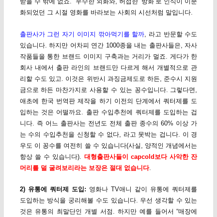
받을 수 밖에 없죠. 우수한 외화와, 허접한 ‘방화’로 인식이 이분
화되었던 그 시절 영화를 바라보는 사회의 시선처럼 말입니다.
출판사가 그런 자기 이미지 깎아먹기를 할까
, 라고 반문할 수도
있습니다. 하지만 어차피 연간 1000종을 내는 출판사들은, 자사
작품들을 통한 브랜드 이미지 구축과는 거리가 멀죠. 게다가 한
회사 내에서 출판 라인의 브랜드만 다르게 해서 개별적으로 관
리할 수도 있고. 이것은 위반시 과징금제도로 하든, 준수시 지원
금으로 하든 마찬가지로 사용할 수 있는 꽁수입니다. 그렇다면,
애초에 한국 번역판 제작을 하기 이전의 단계에서 쿼터제를 도
입하는 것은 어떨까요. 출판 수입추천에 쿼터제를 도입하는 겁
니다. 즉 어느 출판사는 전년도 전체 출판 종수의 60% 이상 가
는 수의 수입추천을 신청할 수 없다, 라고 못박는 겁니다. 이 경
우도 이 꽁수를 여전히 쓸 수 있습니다(사실, 양적인 개념에서는
항상 쓸 수 있습니다).
대형출판사들이 capcold보다 사악한 잔
머리를 덜 굴려보리라는 보장은 절대 없습니다
.
2) 유통에 쿼터제 도입:
영화나 TV애니 같이 유통에 쿼터제를
도입하는 방식을 궁리해볼 수도 있습니다. 우선 생각할 수 있는
것은 유통의 최말단인 개별 서점. 하지만 예를 들어서 “매장에