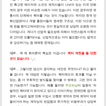
진 확고한 메이저와 소규모 제작사들이 나뉘어 있는 미국 만화
계의 경우 이런 비슷한 사례가 더러 있습니다. 이런 경우라면 유
통사의 단계에서 쿼터를 거는 것이 가능합니다. 하지만 한국 만
화산업판이나 개별 출판사들의 영세한 구조상, 이런 식으로 전
체 판을 뜯어고쳐버린다는 것이 현실적으로 상당히 요원한 아이
디어입니다. 게다가 산업적 필요성에 의해서 자연스럽게 이쪽으
로 간다면 모를까(사실, 산업적으로는 이미 필요합니다), 법적으
로 강요하기는 참 애매한 문제입니다.
!@#… 즉 제 회의론의 핵심은 이겁니다:
쿼터 제한을 둘 만한
곳이 없습니다
. -_-;
!@#… 그렇다면 당신이 생각하는 대안은 무엇이냐? 라고 물어
볼 겁니다. 제 대답은 이렇습니다. 쿼터제도의 효과를 지닐 수
있는, 좀 더 우회적인 방식들을 찾아볼 수 밖에요. 그런 것이 과
연 가능한가? 가능합니다. 예를 들자면
주모씨님
이 일종의 ‘자
발적인 쿼터제’가 유지되고 있다고 이야기하는 연재만화 잡지의
경우, 사실은 일본 만화 수입시 단행본 계약과 연재 계약이 따로
들어가야 하는 계약상의 번잡함과 추가적인 비용부과가 상당부