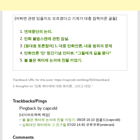
[어쩌면 관련 있을지도 모르겠다고 기계가 대충 점찍어준 글들]
연재중단의 논리.
만화 불법스캔에 관한 잡설.
[등대등 토론참여] 1. 대중 만화언론, 내용 범위의 문제
만화언론 ‘만’ 창간기념 인터뷰. “그들에게 길을 묻다”
불 붙은 쿼터제 논의에 찬물 끼얹기.
Trackback URL for this post: https://capcold.net/blog/593/trackback
2 thoughts on “
만화 쿼터제에 대한 회의론, 그리고 대안.
”
Trackbacks/Pings
Pingback by capcold
[네이버트랙백 백업]
–
불 붙은 쿼터제 논의에 찬물 끼얹기.
09/28 16:10 캡콜드(capcold)
–
심화대안 쿼터제와 그 친구들
07/20 14:45 쿠루쿠루(enterani)
Comments