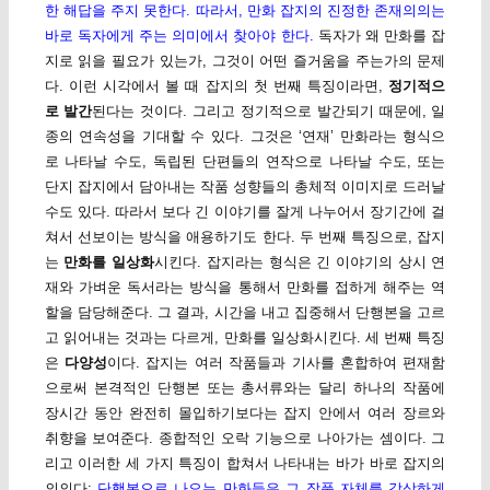
한 해답을 주지 못한다. 따라서, 만화 잡지의 진정한 존재의의는
바로 독자에게 주는 의미에서 찾아야 한다.
독자가 왜 만화를 잡
지로 읽을 필요가 있는가, 그것이 어떤 즐거움을 주는가의 문제
다. 이런 시각에서 볼 때 잡지의 첫 번째 특징이라면,
정기적으
로 발간
된다는 것이다. 그리고 정기적으로 발간되기 때문에, 일
종의 연속성을 기대할 수 있다. 그것은 ‘연재’ 만화라는 형식으
로 나타날 수도, 독립된 단편들의 연작으로 나타날 수도, 또는
단지 잡지에서 담아내는 작품 성향들의 총체적 이미지로 드러날
수도 있다. 따라서 보다 긴 이야기를 잘게 나누어서 장기간에 걸
쳐서 선보이는 방식을 애용하기도 한다. 두 번째 특징으로, 잡지
는
만화를 일상화
시킨다. 잡지라는 형식은 긴 이야기의 상시 연
재와 가벼운 독서라는 방식을 통해서 만화를 접하게 해주는 역
할을 담당해준다. 그 결과, 시간을 내고 집중해서 단행본을 고르
고 읽어내는 것과는 다르게, 만화를 일상화시킨다. 세 번째 특징
은
다양성
이다. 잡지는 여러 작품들과 기사를 혼합하여 편재함
으로써 본격적인 단행본 또는 총서류와는 달리 하나의 작품에
장시간 동안 완전히 몰입하기보다는 잡지 안에서 여러 장르와
취향을 보여준다. 종합적인 오락 기능으로 나아가는 셈이다. 그
리고 이러한 세 가지 특징이 합쳐서 나타내는 바가 바로 잡지의
의의다:
단행본으로 나오는 만화들은 그 작품 자체를 감상하게