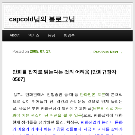
capcold님의 블로그님
Main menu
About
엑기스
몽땅
방명록
Skip to primary content
Skip to secondary content
Posted on
2005. 07. 17.
Post navigation
←
Previous
Next
→
만화를 잡지로 읽는다는 것의 어려움 [만화규장각
0507]
!@#… 만화인에서 진행중인 등-대-등
만화언론 토론
에 본격적
으로 같이 뛰어들기 전, 약간의 준비운동 격으로 먼저 올리는
글. 사실은 부천 만화규장각 웹진에 기고한 글(
당연히 직접 가서
봐야 예쁜 편집이 된 버젼을 볼 수 있음
)으로, 만화잡지에 대한
현재 생각들을 정리해본 물건. 핵심은,
만화산업의 논리니 문화
와 예술의 의미니 하는 거창한 것들보다 ‘지금 이 시대를 살아가