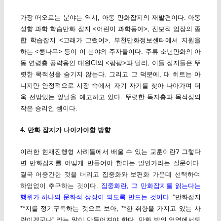
가장 떠오르는 분야는 역시, 아동 만화잡지의 재발견이다. 아동
성향 과학 학습만화 잡지 <어린이 과학동아>, 진보적 입장의 종
합 학습잡지 <고래가 그랬어>, 부천만화정보센터에서 지원을
하는 <콩나무> 등이 이 분야의 주자들이다. 주류 소년만화의 아
동 연령층 공략용인 대원CI의 <팡팡>과 달리, 이들 잡지들은 뚜
렷한 목적성을 숨기지 않는다. 그리고 그 덕분에, 대 히트는 아
니지만 안정적으로 시장 속에서 자기 자기를 찾아 나아가며 더
욱 전망있는 앞날을 예고하고 있다. 뚜렷한 독자층과 목적성의
작은 승리인 셈이다.
4. 만화 잡지가 나아가야할 방향
이러한 현재진행형 사례들에서 배울 수 있는 교훈이란? 그렇다
면 만화잡지를 어떻게 만들어야 한다는 말인가라는 질문이다.
결국 어중간한 것을 버리고 집중화와 보편화 가운데 선택하여
하염없이 추구하는 것이다.
집중화란, 그 만화잡지를 읽는다는
행위가 하나의 문화적 상징이 되도록 만드는 것이다
. “만화잡지
**지를 정기구독하는 것으로 보아, **한 취향을 가지고 있는 사
람이겠구나” 라는 말이 만들어져야 한다. 만화 밖의 영역에서도