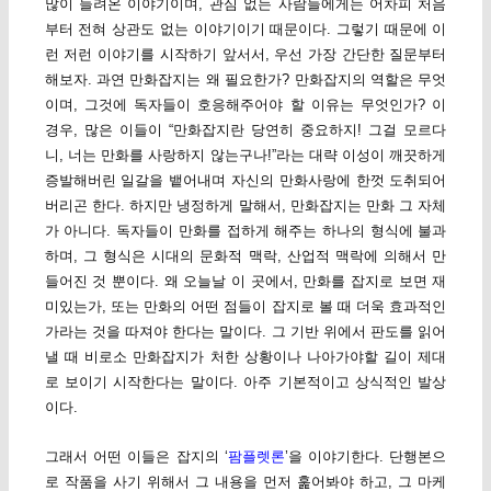
많이 들려온 이야기이며, 관심 없는 사람들에게는 어차피 처음
부터 전혀 상관도 없는 이야기이기 때문이다. 그렇기 때문에 이
런 저런 이야기를 시작하기 앞서서, 우선 가장 간단한 질문부터
해보자. 과연 만화잡지는 왜 필요한가? 만화잡지의 역할은 무엇
이며, 그것에 독자들이 호응해주어야 할 이유는 무엇인가? 이
경우, 많은 이들이 “만화잡지란 당연히 중요하지! 그걸 모르다
니, 너는 만화를 사랑하지 않는구나!”라는 대략 이성이 깨끗하게
증발해버린 일갈을 뱉어내며 자신의 만화사랑에 한껏 도취되어
버리곤 한다. 하지만 냉정하게 말해서, 만화잡지는 만화 그 자체
가 아니다. 독자들이 만화를 접하게 해주는 하나의 형식에 불과
하며, 그 형식은 시대의 문화적 맥락, 산업적 맥락에 의해서 만
들어진 것 뿐이다. 왜 오늘날 이 곳에서, 만화를 잡지로 보면 재
미있는가, 또는 만화의 어떤 점들이 잡지로 볼 때 더욱 효과적인
가라는 것을 따져야 한다는 말이다. 그 기반 위에서 판도를 읽어
낼 때 비로소 만화잡지가 처한 상황이나 나아가야할 길이 제대
로 보이기 시작한다는 말이다. 아주 기본적이고 상식적인 발상
이다.
그래서 어떤 이들은 잡지의 ‘
팜플렛론
’을 이야기한다. 단행본으
로 작품을 사기 위해서 그 내용을 먼저 훑어봐야 하고, 그 마케