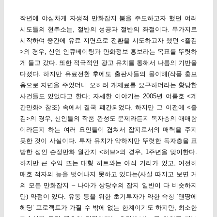
작년에 야심차게 자생적 만화잡지 붐을 주도하고자 했던 여러
시도들의 현주소는, 절반의 성공과 절반의 좌절이다. 무가지로
시작하여 중간에 유료 지면으로 전환을 시도하고자 했던 <즐김
>의 경우, 신인 인큐베이팅과 만화정보 홍보라는 목표를 뚜렷하
게 들고 갔다. 또한 적극적인 광고 유치를 통해서 나름의 기반을
다졌다. 하지만 유료전환 후에도 출판사들의 몰이해(작품 홍보
용으로 지면을 주었더니 오히려 개제료를 요구하더라는 황당한
사건들도 있었다고 한다; 자세한 이야기는 2005년 여름호 <계
간만화> 참조) 속에서 결국 폐간되었다. 하지만 그 이전에 <즐
김>의 경우, 신인들의 작품 완성도 문제라든지 독자층의 애매함
이라든지 하는 여러 요인들이 겹쳐서 잡지로서의 매력을 주지
못한 것이 사실이다. 투자 유치가 약하지만 뚜렷한 독자층을 표
방한 성인 순정만화 월간지 <허브>의 경우, 1주년을 맞이한다.
하지만 큰 수익 또는 대형 히트와는 아직 거리가 있고, 여전히
매호 적자의 늪을 벗어나지 못하고 있다는(사실 따지고 보면 거
의 모든 만화잡지 – 나아가 상당수의 잡지 일반이 다 비슷하지
만) 약점이 있다. 유통 등을 위한 초기투자가 약한 속칭 ‘맨땅에
헤딩’ 프로젝트가 가질 수 밖에 없는 한계이기도 하지만, 최소한