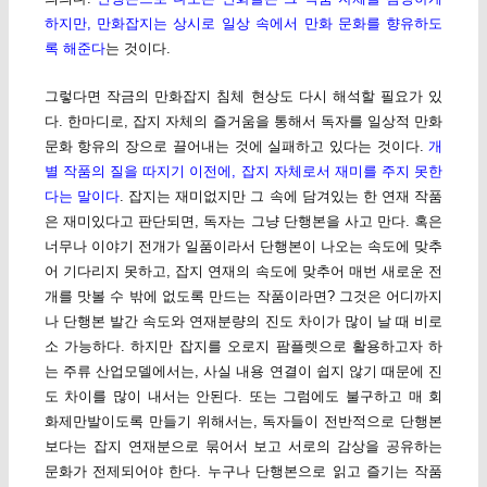
하지만, 만화잡지는 상시로 일상 속에서 만화 문화를 향유하도
록 해준다
는 것이다.
그렇다면 작금의 만화잡지 침체 현상도 다시 해석할 필요가 있
다. 한마디로, 잡지 자체의 즐거움을 통해서 독자를 일상적 만화
문화 항유의 장으로 끌어내는 것에 실패하고 있다는 것이다.
개
별 작품의 질을 따지기 이전에, 잡지 자체로서 재미를 주지 못한
다는 말이다
. 잡지는 재미없지만 그 속에 담겨있는 한 연재 작품
은 재미있다고 판단되면, 독자는 그냥 단행본을 사고 만다. 혹은
너무나 이야기 전개가 일품이라서 단행본이 나오는 속도에 맞추
어 기다리지 못하고, 잡지 연재의 속도에 맞추어 매번 새로운 전
개를 맛볼 수 밖에 없도록 만드는 작품이라면? 그것은 어디까지
나 단행본 발간 속도와 연재분량의 진도 차이가 많이 날 때 비로
소 가능하다. 하지만 잡지를 오로지 팜플렛으로 활용하고자 하
는 주류 산업모델에서는, 사실 내용 연결이 쉽지 않기 때문에 진
도 차이를 많이 내서는 안된다. 또는 그럼에도 불구하고 매 회
화제만발이도록 만들기 위해서는, 독자들이 전반적으로 단행본
보다는 잡지 연재분으로 묶어서 보고 서로의 감상을 공유하는
문화가 전제되어야 한다. 누구나 단행본으로 읽고 즐기는 작품