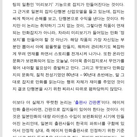
팅의 일환인 ‘미리보기’ 기능으로 잡지가 만들어진다는 것이다.
그 근거로 일본의 잡지-단행본 산업모델을 들고 있는데, 잡지는
싸게 찍어서 손해를 보고, 단행본으로 수익을 낸다는 것이다. 하
지만 이 논리는 취약하기 그지 없는 것이, 그렇다면 작품이 연재
되는 만화잡지가 아니라, 차라리 미리보기가 들어있는 만화 ‘정
보지’를 만들어야 할 것 아닌가. 해당 작품의 가장 자신있는 부
분만 뽑아서 아예 팜플렛을 만들지, 뭐하러 관리하기도 복잡하
게 무려 연재를 하면서 스토리를 전개시켜 나가나. 또한 온라인
문화가 보편화되어 있는 오늘날, 더더욱 종이잡지로서 무언가를
묶어 내야할 필요성이 증발하고 만다. 그리고 무엇보다 만화잡
지의 문화적, 질적 전성기였던 80년대 – 90년대 초반에는, 말 그
대로 잡지로 만화를 읽는다는 행위 자체가 재미를 주었던 것이
지 결코 단행본을 사기 위한 찌라시 따위로 폄하당하지 않았다.
이보다 더 실체가 뚜렷한 논리는 ‘
출판사 간판론
’이다. 메이저
만화 출판사라면, 간판으로 잡지들이 있어야 한다는 것이다. 이
것은 일본만화의 대량 라이센스 수입이 보편화되던 시기에 만들
어진 논리인데, 일본의 출판사들이 한국의 파트너를 구함에 있
어서 안정적 상대, 즉 메이저 만화출판사로 인정하기 위한 기준