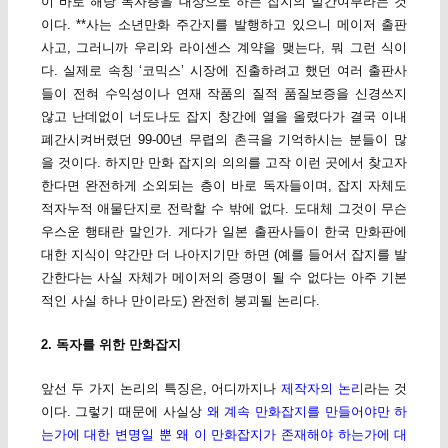
이 바로 해당 독자층을 대상으로 하는 잡지의 발간여부라는 것
이다. **사는 소년만화 주간지를 발행하고 있으니 메이저 출판
사고, 그러니까 우리와 라이센스 계약을 맺는다, 뭐 그런 식이
다. 실제로 속칭 ‘코믹스’ 시장에 진출하려고 했던 여러 출판사
들이 전혀 수익성이나 연재 작품의 질적 품질보증을 신경쓰지
않고 난데없이 너도나도 잡지 창간에 열을 올렸다가 결국 이내
폐간시켜버렸던 99-00년 무렵의 촌극을 기억하시는 분들이 많
을 것이다. 하지만 만화 잡지의 의의를 고작 이런 곳에서 찾고자
한다면 완전하게 소외되는 층이 바로 독자들이며, 잡지 자체도
적자누적 애물단지로 전락할 수 밖에 없다. 도대체 그것이 무슨
우스운 행태란 말인가. 게다가 일본 출판사들이 한국 만화판에
대한 지식이 약간만 더 나아지기만 하면 (예를 들어서 잡지를 발
간한다는 사실 자체가 메이저의 증명이 될 수 없다는 아주 기본
적인 사실 하나 만이라도) 완전히 붕괴될 논리다.
2. 독자를 위한 만화잡지
앞선 두 가지 논리의 특징은, 어디까지나
제작자의 논리
라는 것
이다. 그렇기 때문에 사실상
왜 계속 만화잡지를 만들어야만 하
는가에 대한 변명일 뿐 왜 이 만화잡지가 존재해야 하는가에 대