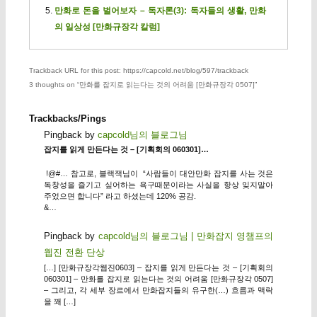
만화로 돈을 벌어보자 – 독자론(3): 독자들의 생활, 만화
의 일상성 [만화규장각 칼럼]
Trackback URL for this post: https://capcold.net/blog/597/trackback
3 thoughts on “
만화를 잡지로 읽는다는 것의 어려움 [만화규장각 0507]
”
Trackbacks/Pings
Pingback by
capcold님의 블로그님
잡지를 읽게 만든다는 것 – [기획회의 060301]…
!@#… 참고로, 블랙잭님이 “사람들이 대안만화 잡지를 사는 것은
독창성을 즐기고 싶어하는 욕구때문이라는 사실을 항상 잊지말아
주었으면 합니다” 라고 하셨는데 120% 공감.
&…
Pingback by
capcold님의 블로그님 | 만화잡지 영챔프의
웹진 전환 단상
[…] [만화규장각웹진0603] – 잡지를 읽게 만든다는 것 – [기획회의
060301] – 만화를 잡지로 읽는다는 것의 어려움 [만화규장각 0507]
– 그리고, 각 세부 장르에서 만화잡지들의 유구한(…) 흐름과 맥락
을 꽤 […]