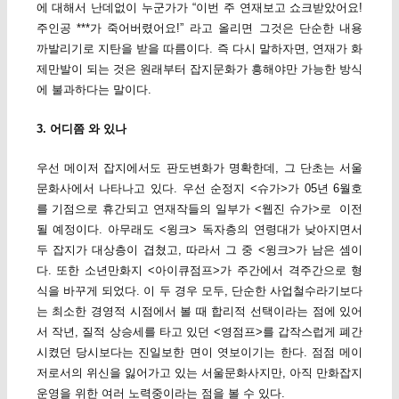
에 대해서 난데없이 누군가가 “이번 주 연재보고 쇼크받았어요!
주인공 ***가 죽어버렸어요!” 라고 올리면 그것은 단순한 내용
까발리기로 지탄을 받을 따름이다. 즉 다시 말하자면, 연재가 화
제만발이 되는 것은 원래부터 잡지문화가 흥해야만 가능한 방식
에 불과하다는 말이다.
3. 어디쯤 와 있나
우선 메이저 잡지에서도 판도변화가 명확한데, 그 단초는 서울
문화사에서 나타나고 있다. 우선 순정지 <슈가>가 05년 6월호
를 기점으로 휴간되고 연재작들의 일부가 <웹진 슈가>로 이전
될 예정이다. 아무래도 <윙크> 독자층의 연령대가 낮아지면서
두 잡지가 대상층이 겹쳤고, 따라서 그 중 <윙크>가 남은 셈이
다. 또한 소년만화지 <아이큐점프>가 주간에서 격주간으로 형
식을 바꾸게 되었다. 이 두 경우 모두, 단순한 사업철수라기보다
는 최소한 경영적 시점에서 볼 때 합리적 선택이라는 점에 있어
서 작년, 질적 상승세를 타고 있던 <영점프>를 갑작스럽게 폐간
시켰던 당시보다는 진일보한 면이 엿보이기는 한다. 점점 메이
저로서의 위신을 잃어가고 있는 서울문화사지만, 아직 만화잡지
운영을 위한 여러 노력중이라는 점을 볼 수 있다.