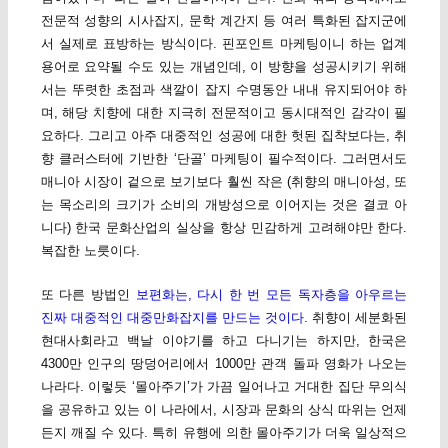
전문적 성향의 시사잡지, 문학 계간지 등 여러 특화된 잡지군에
서 실제로 표방하는 방식이다. 핀포인트 마케팅이니 하는 업계
용어로 요약될 수도 있는 개념인데, 이 방향을 성공시키기 위해
서는 뚜렷한 초점과 색깔이 잡지 수명동안 내내 유지되어야 하
며, 해당 치향에 대한 지극히 전문적이고 동시대적인 감각이 필
요하다. 그리고 아주 대중적인 성공에 대한 헛된 집착보다는, 취
향 클러스터에 기반한 ‘단골’ 마케팅이 필수적이다. 그러면서도
매니아 시장이 겉으로 보기보다 훨씬 작은 (취향의 매니아성, 또
는 목소리의 크기가 소비의 개방성으로 이어지는 것은 결코 아
니다) 한국 문화산업의 실상을 항상 민감하게 고려해야만 한다.
복잡한 노릇이다.
또 다른 방법인
보편화는, 다시 한 번 모든 독자층을 아우르는
진짜 대중적인 대중만화잡지를 만드는 것이다
. 취향이 세분화된
현대사회라고 백날 이야기를 하고 다니기는 하지만, 한국은
4300만 인구의 땅덩어리에서 1000만 관객 돌파 영화가 나오는
나라다. 이렇듯 ‘몰아주기’가 가끔 일어나고 거대한 집단 무의식
을 공유하고 있는 이 나라에서, 시장과 문화의 상식 따위는 언제
든지 깨질 수 있다. 특히 유행에 의한 몰아주기가 더욱 일상적으