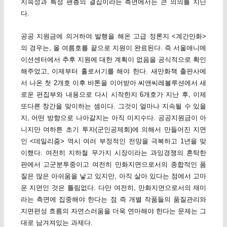
지속성과 특정 팬층의 결집이라는 측면에서는 큰 의의를 지닌
다.
공공 지원금에 의거하여 발행을 해온 고급 정론지 <계간만화>
의 경우는, 올 여름호를 끝으로 지원이 완료된다. 즉 서울애니메
이션센터에서 추후 지원에 대한 계획이 없음을 공식적으로 확인
해주었고, 이제부터 홀로서기를 해야 한다. 새만화책 출판사에
서 나온 첫 2개호 이후 바톤을 이어받아 씨앤씨레볼루션에서 새
로운 편집부와 내용으로 다시 시작한지 6개호가 지난 후, 이제
또다른 창간을 맞이하는 셈이다. 그것이 얼마나 지속될 수 있을
지, 어떤 방향으로 나아갈지는 아직 미지수다. 공공지원금이 아
니지만 여하튼 초기 투자(군인공제회)에 의해서 만들어진 지면
인 <데일리줌> 역시 여러 부정적인 전망을 극복하고 1년을 맞
이했다. 여전히 지하철 무가지 시장이라는 과잉경쟁의 혼탁한
판에서 고군분투중이고 여전히 만화지면으로서의 종합적인 품
질은 많은 아쉬움을 낳고 있지만, 아직 살아 있다는 점에서 고마
운 지면인 것은 틀림없다. 다만 여전히, 만화지면으로서의 재미
라는 측면에 집중해야 한다는 점 즉 개별 작품들의 품질관리와
지면편성 흐름의 자연스러움을 더욱 연마해야 한다는 문제는 그
대로 남겨져있는 과제다.