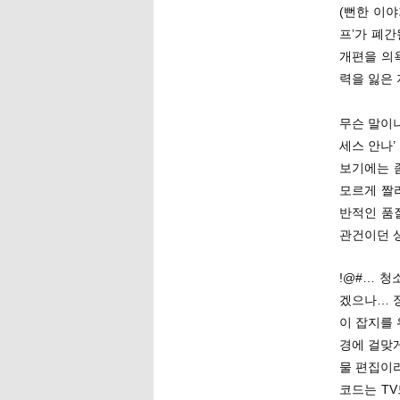
(뻔한 이야
프’가 폐
개편을 의
력을 잃은
무슨 말이냐
세스 안나
보기에는 좀
모르게 짤
반적인 품
관건이던 
!@#… 
겠으나… 
이 잡지를
경에 걸맞
물 편집이
코드는 T