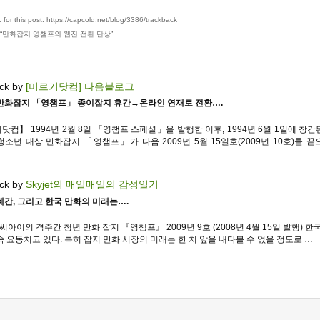
for this post: https://capcold.net/blog/3386/trackback
“
만화잡지 영챔프의 웹진 전환 단상
”
ck by
[미르기닷컴] 다음블로그
만화잡지 「영챔프」 종이잡지 휴간→온라인 연재로 전환….
닷컴】 1994년 2월 8일 「영챔프 스페셜」을 발행한 이후, 1994년 6월 1일에 창간
청소년 대상 만화잡지 「영챔프」가 다음 2009년 5월 15일호(2009년 10호)를 끝
ck by
Skyjet의 매일매일의 감성일기
폐간, 그리고 한국 만화의 미래는….
씨아이의 격주간 청년 만화 잡지 『영챔프』 2009년 9호 (2008년 4월 15일 발행) 한
속 요동치고 있다. 특히 잡지 만화 시장의 미래는 한 치 앞을 내다볼 수 없을 정도로 …