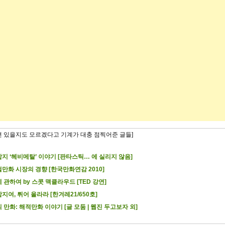
련 있을지도 모르겠다고 기계가 대충 점찍어준 글들]
지 ‘헤비메탈’ 이야기 [판타스틱… 에 실리지 않음]
만화 시장의 경향 [한국만화연감 2010]
 관하여 by 스콧 맥클라우드 [TED 강연]
지여, 튀어 올라라 [한겨레21/650호]
 만화: 해적만화 이야기 [글 모둠 | 웹진 두고보자 외]