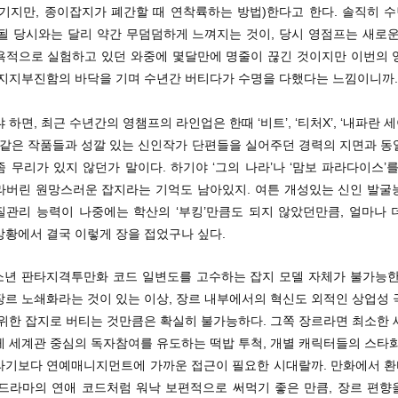
기지만, 종이잡지가 폐간할 때 연착륙하는 방법)한다고 한다. 솔직히 수
간될 당시와는 달리 약간 무덤덤하게 느껴지는 것이, 당시 영점프는 새로운
욕적으로 실험하고 있던 와중에 몇달만에 명줄이 끊긴 것이지만 이번의 
 지지부진함의 바닥을 기며 수년간 버티다가 수명을 다했다는 느낌이니까.
 하면, 최근 수년간의 영챔프의 라인업은 한때 ‘비트’, ‘티처X’, ‘내파란 세이
’ 같은 작품들과 성깔 있는 신인작가 단편들을 실어주던 경력의 지면과 동
 무리가 있지 않던가 말이다. 하기야 ‘그의 나라’나 ‘맘보 파라다이스’
라버린 원망스러운 잡지라는 기억도 남아있지. 여튼 개성있는 신인 발굴
질관리 능력이 나중에는 학산의 ‘부킹’만큼도 되지 않았던만큼, 얼마나 
상황에서 결국 이렇게 장을 접었구나 싶다.
청소년 판타지격투만화 코드 일변도를 고수하는 잡지 모델 자체가 불가능한
장르 노쇄화라는 것이 있는 이상, 장르 내부에서의 혁신도 외적인 상업성 
 위한 잡지로 버티는 것만큼은 확실히 불가능하다. 그쪽 장르라면 최소한 
게 세계관 중심의 독자참여를 유도하는 떡밥 투척, 개별 캐릭터들의 스타화
라기보다 연예매니지먼트에 가까운 접근이 필요한 시대랄까. 만화에서 
V드라마의 연애 코드처럼 워낙 보편적으로 써먹기 좋은 만큼, 장르 편향