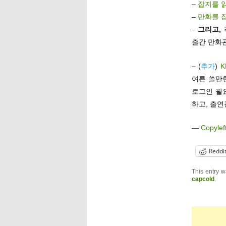
–
잡지를 읽
–
만화를 잡
–
그리고,
출간 만화관
– (
추가
)
여튼 쓸만
로그인 필요
하고, 출연
—
Copylef
Reddi
This entry 
capcold
.