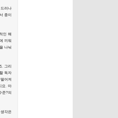
 드러나
서 종이
적인 해
에 끼워
을 나눠
. 그리
할 독자
 떨어져
요. 마
수준?의
 생각은