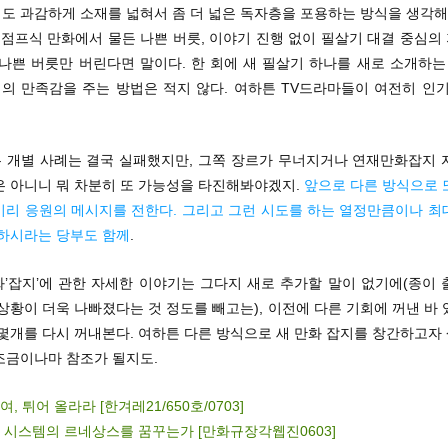
도 과감하게 소재를 넓혀서 좀 더 넓은 독자층을 포용하는 방식을 생각해 
 점프식 만화에서 물든 나쁜 버릇, 이야기 진행 없이 필살기 대결 중심
나쁜 버릇만 버린다면 말이다. 한 회에 새 필살기 하나를 새로 소개하는
의 만족감을 주는 방법은 적지 않다. 여하튼 TV드라마들이 여전히 인기
 개별 사례는 결국 실패했지만, 그쪽 장르가 무너지거나 연재만화잡지 
은 아니니 뭐 차분히 또 가능성을 타진해봐야겠지.
앞으로 다른 방식으로 
미리 응원의 메시지를 전한다. 그리고 그런 시도를 하는 열정만큼이나 최
 하시라는 당부도 함께
.
화’잡지’에 관한 자세한 이야기는 그다지 새로 추가할 말이 없기에(종이
상황이 더욱 나빠졌다는 것 정도를 빼고는), 이전에 다른 기회에 꺼낸 바
 몇개를 다시 꺼내본다. 여하튼 다른 방식으로 새 만화 잡지를 창간하고자
조금이나마 참조가 될지도.
, 튀어 올라라 [한겨레21/650호/0703]
 시스템의 르네상스를 꿈꾸는가 [만화규장각웹진0603]