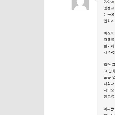
D.K.
on
영챔프
는군요
만화에
이전에
결책을
팔기하
서 타
일단 
고 만
풀을 
나와서
지막으
원고료
어찌됐