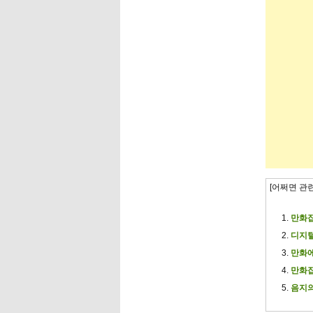
[어쩌면 관
만화잡
디지털
만화에
만화잡
음지의