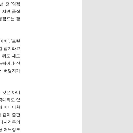
년 전 ‘영점
 지면 품질
영챔프는 활
버’, ‘프린
일 잡지라고
를 쥐도 새도
능력이나 전
더 버틸지가
 것은 아니
극대화도 없
새 미디어환
 같이 출판
환타지격투의
을 어느정도