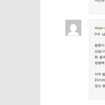
아닌듯
Skyjet
D.K.
팝툰이
났습니
한 결과
영향력 
아직 
21이
정도 