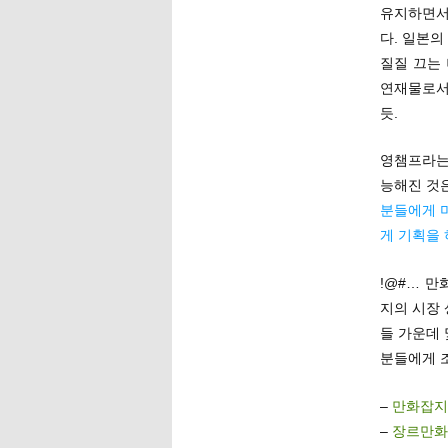
유지하면서
다. 일본의
질질 끄는 
연재물로서
듯.
영챔프라는
능해진 것
분들에게 
게 기획을
!@#… 만
지의 시장 
들 가운데
분들에게 
–
만화잡지여
–
장르만화