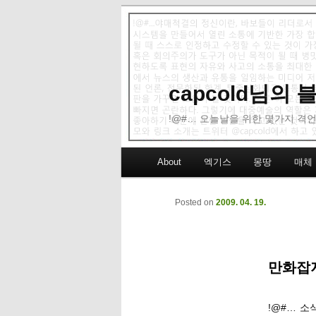
capcold님의
!@#… 오늘날을 위한 몇가지 격언
Main menu
About
엑기스
몽땅
매체
Skip to primary content
Skip to secondary content
Posted on
2009. 04. 19.
만화잡지
!@#… 소