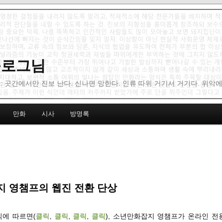
 블로그님
: 곳간에서만 진보 난다. 신나면 망한다. 인류 따위 거기서 거기다. 위악
만화
시사
방명록
 영챔프의 웹진 전환 단상
식에 따르면(
클릭
,
클릭
,
클릭
,
클릭
), 소년만화잡지 영챔프가 온라인 전