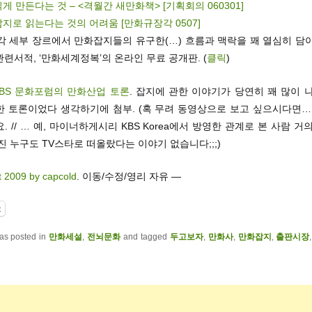
게 만든다는 것 – <격월간 새만화책> [기획회의 060301]
지로 읽는다는 것의 어려움 [만화규장각 0507]
각 세부 장르에서 만화잡지들의 유구한(…) 흐름과 맥락을 꽤 열심히 담아
련서적, ‘만화세계정복’의 온라인 무료 공개판. (
클릭
)
KBS 문화포럼의 만화산업 토론
. 잡지에 관한 이야기가 당연히 꽤 많이 
한 토론이었다 생각하기에 첨부. (혹 무려 동영상으로 보고 싶으시다면
. // … 예, 마이너하게시리 KBS Korea에서 방영한 관계로 본 사람 거
진 누구도 TV스타로 떠올랐다는 이야기 없습니다;;;)
t 2009 by capcold
. 이동/수정/영리 자유 —
t
was posted in
만화세설
,
전뇌문화
and tagged
두고보자
,
만화사
,
만화잡지
,
출판시장