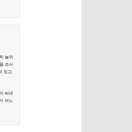
히 늘어
음 조사
져 있고,
이 씨네
가 어느