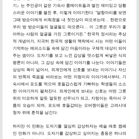
기』는 주인공이 같은 기숙사 룸메이트들과 벌인 재미있고 당황
스러운 이야기를 펼친 후, 이렇게 이야기한다. “달항아리를 보면
그때 방순이에게 비춰졌을 내 첫인상이 떠오르는데… 한편으로
우리 방 방순이들의 얼굴들도 떠오른다… 이 그릇은 우리가 좋
아하는 사람의 얼굴을 가진 그릇이거든.” 한국적 정서라는 추상
적 개념어가, 지극히 한국적 생활의 맥락에서 사는 어떤 이들이
기억하는 에피소드들 속에 담긴 마음이라는 구체적 대상이 되어
주는 셈이다. 도자기를 보고 느낀 감상을 멋스럽게 써넣은 식의
평론이 아니라, 그 감상 속에 담긴 이야기를 나눈다. 이야기들은
상상의 폭이 넓어서, 외계인에게 신호를 보내는 이야기나 자신
의 반쪽의 죽음을 바라보는 어떤 지렁이의 이야기에서부터, 기
숙사에서 포도를 먹으며 호들갑스럽게 기뻐하는 학생들의 소소
한 이야기까지 펼쳐진다. 외계인에게 보내는 신호는 어떤 그릇
위의 미묘하게 알듯 말듯한 선무늬가 되고, 지렁이는 죽어서 구
름의 모습이 되며, 포도에 호들갑떠는 오버쟁이들은 고려시대
청자 위에 흔적을 남긴다.
하지만 이 만화는 도자기를 열심히 감상하자는 예술 애호 캠페
인 만화가 아니다. 도자기를 감상하고 싶어지는 충동은 하나의