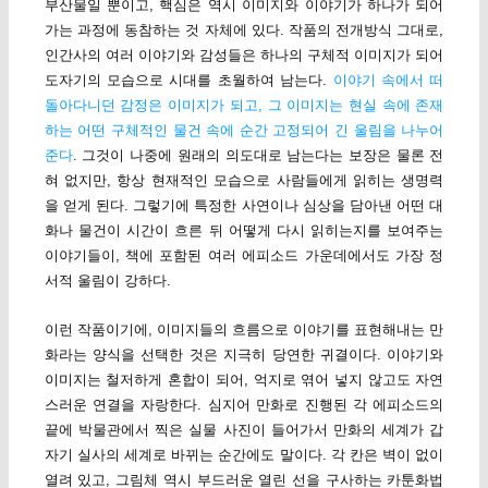
부산물일 뿐이고, 핵심은 역시 이미지와 이야기가 하나가 되어
가는 과정에 동참하는 것 자체에 있다. 작품의 전개방식 그대로,
인간사의 여러 이야기와 감성들은 하나의 구체적 이미지가 되어
도자기의 모습으로 시대를 초월하여 남는다.
이야기 속에서 떠
돌아다니던 감정은 이미지가 되고, 그 이미지는 현실 속에 존재
하는 어떤 구체적인 물건 속에 순간 고정되어 긴 울림을 나누어
준다
. 그것이 나중에 원래의 의도대로 남는다는 보장은 물론 전
혀 없지만, 항상 현재적인 모습으로 사람들에게 읽히는 생명력
을 얻게 된다. 그렇기에 특정한 사연이나 심상을 담아낸 어떤 대
화나 물건이 시간이 흐른 뒤 어떻게 다시 읽히는지를 보여주는
이야기들이, 책에 포함된 여러 에피소드 가운데에서도 가장 정
서적 울림이 강하다.
이런 작품이기에, 이미지들의 흐름으로 이야기를 표현해내는 만
화라는 양식을 선택한 것은 지극히 당연한 귀결이다. 이야기와
이미지는 철저하게 혼합이 되어, 억지로 엮어 넣지 않고도 자연
스러운 연결을 자랑한다. 심지어 만화로 진행된 각 에피소드의
끝에 박물관에서 찍은 실물 사진이 들어가서 만화의 세계가 갑
자기 실사의 세계로 바뀌는 순간에도 말이다. 각 칸은 벽이 없이
열려 있고, 그림체 역시 부드러운 열린 선을 구사하는 카툰화법