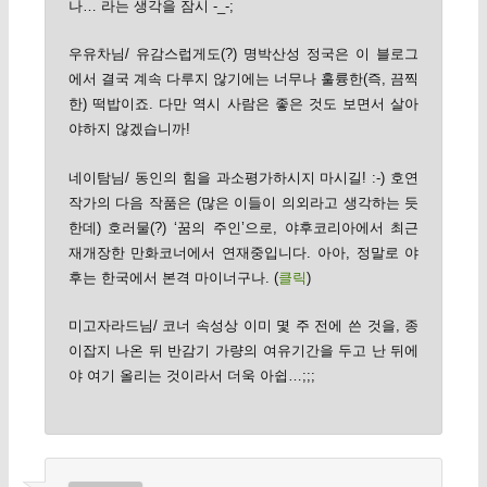
나… 라는 생각을 잠시 -_-;
우유차님/ 유감스럽게도(?) 명박산성 정국은 이 블로그
에서 결국 계속 다루지 않기에는 너무나 훌륭한(즉, 끔찍
한) 떡밥이죠. 다만 역시 사람은 좋은 것도 보면서 살아
야하지 않겠습니까!
네이탐님/ 동인의 힘을 과소평가하시지 마시길! :-) 호연
작가의 다음 작품은 (많은 이들이 의외라고 생각하는 듯
한데) 호러물(?) ‘꿈의 주인’으로, 야후코리아에서 최근
재개장한 만화코너에서 연재중입니다. 아아, 정말로 야
후는 한국에서 본격 마이너구나. (
클릭
)
미고자라드님/ 코너 속성상 이미 몇 주 전에 쓴 것을, 종
이잡지 나온 뒤 반감기 가량의 여유기간을 두고 난 뒤에
야 여기 올리는 것이라서 더욱 아쉽…;;;