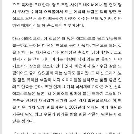
으로 독자를 초대한다. 당초 포털 사이트 네이버에서 웹 연재 당
시 구사한 수직적 스크롤에서 오는 여백의 느낌은 책의 양면 편
집으로 오면서 좀 더 빼곡하게 바뀌어 아쉬운 면도 있지만, 이만
하면 매체이식도 꽤 충실하게 이루어졌다.
다소 이례적으로, 이 작품은 꽤 많은 에피소드를 담고 있음에도
불구하고 두꺼운 한 권의 책으로 묶여 나왔다. 한권으로 모든 것
을 담아내는 자기완결성과 편의성은 확실히 장점이지만, 크고
번쩍거리는 책이 되어 버리는 바람에 작게 읽는 큰 울림의 이야
기로서의 장점은 감소한 면이 있다. 화첩이나 일기수첩 같은 느
낌이어도 좋지 않았을까 하는 생각도 들지만, 그 대신 도자기 빛
을 닮은 유려한 색감의 시각 이미지들을 살려주는 품질 좋은 인
쇄로 만족을 준다. 또한 연재 초기의 낙서체에 가까운 거친 선의
에피소드들은 물론, 각 에피소드 말미에 붙는 도자기 그림의 대
부분을 완전히 재작업한 작가의 노력 역시 출판물로서의 이 책
을 더욱 가치 있게 만들어준다. 2007년에 연재된 여러 웹만화
가운데 단연 최고 수준의 평가를 받을 만한 작품의 단행본에 걸
맞은 성의다.