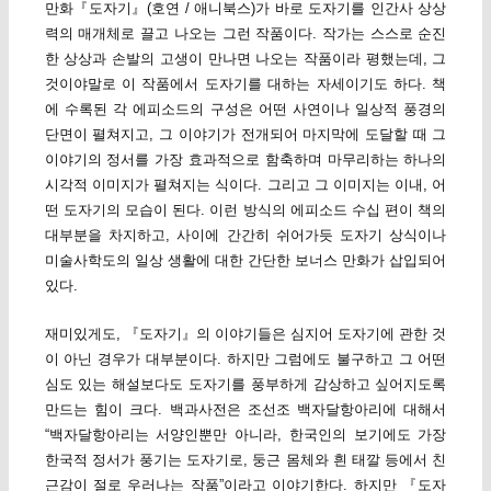
만화『도자기』(호연 / 애니북스)가 바로 도자기를 인간사 상상
력의 매개체로 끌고 나오는 그런 작품이다. 작가는 스스로 순진
한 상상과 손발의 고생이 만나면 나오는 작품이라 평했는데, 그
것이야말로 이 작품에서 도자기를 대하는 자세이기도 하다. 책
에 수록된 각 에피소드의 구성은 어떤 사연이나 일상적 풍경의
단면이 펼쳐지고, 그 이야기가 전개되어 마지막에 도달할 때 그
이야기의 정서를 가장 효과적으로 함축하며 마무리하는 하나의
시각적 이미지가 펼쳐지는 식이다. 그리고 그 이미지는 이내, 어
떤 도자기의 모습이 된다. 이런 방식의 에피소드 수십 편이 책의
대부분을 차지하고, 사이에 간간히 쉬어가듯 도자기 상식이나
미술사학도의 일상 생활에 대한 간단한 보너스 만화가 삽입되어
있다.
재미있게도, 『도자기』의 이야기들은 심지어 도자기에 관한 것
이 아닌 경우가 대부분이다. 하지만 그럼에도 불구하고 그 어떤
심도 있는 해설보다도 도자기를 풍부하게 감상하고 싶어지도록
만드는 힘이 크다. 백과사전은 조선조 백자달항아리에 대해서
“백자달항아리는 서양인뿐만 아니라, 한국인의 보기에도 가장
한국적 정서가 풍기는 도자기로, 둥근 몸체와 흰 태깔 등에서 친
근감이 절로 우러나는 작품”이라고 이야기한다. 하지만 『도자