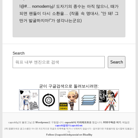
!@#… nomodem님/ 도자기의 종수는 아직 많으니, 때가
되면 팬들이 다시 소환을… (작품 속 명대사, “안 돼! 그
딴거 발굴하지마!”가 생각나는군요)
Search
Search
굳이 구글검색으로 돌려보시려면:
capcold님의 블로그님 은
Wordpress
로 구동됩니다.
capcold식 카피레프트
를 챙깁니다.
RSS구독은 여기
. 메일은
capcold골뱅이capcold.net
.
[주] 캡콜닷넷은 광고스팸만 아니면 의도적으로 덧글과 트랙백을 막거나 삭제하지 않습니다 - 없어졌다면 자동필터링 임시함에 있을겁니
다.
Follow @capcold.bsky.social on BlueSky