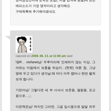
청자삼강진사채 운학문 분합(..사실 검색해 봤음)에 관한
에피소드가 가장 명작이라고 생각해요.
구매목록에 추가해야겠네요.
capcold
on
2008. 06. 13. at 11:06 am
said:
!@#… stefanet님/ 두루마리에 인쇄하지 않는 이상, 그
여유는 마음에서 보충을 하심이…(핫핫) 여튼 참, 그냥
옆에 두고 있다가 생각날 때 마다 아무 챕터나 한번 펼쳐
보게 됩니다.
기린아님/ 그렇다면 세 부 사셔서 보존용, 열람용, 포교
용으로…;;;
이런책은님/ 하지만 그러면, 그걸 입시용으로 달달 외우