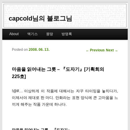
capcold님의 블로그님
Main menu
About
엑기스
몽땅
방명록
Skip to primary content
Skip to secondary content
Posted on
2008. 06. 13.
Post navigation
←
Previous
Next
→
마음을 읽어내는 그릇 – 『도자기』[기획회의
225호]
!@#… 이상하게 이 작품에 대해서는 자꾸 타이밍을 놓치다가,
이제서야 제대로 한 마디. 만화라는 표현 양식에 큰 고마움을 느
끼게 해주는 작품 가운데 하나다.
마음을 읽어내는 그릇 – 『도자기』