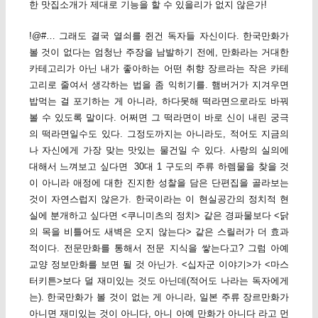
한 맛집소개가 제대로 기능을 할 수 있을리가 없지 않은가!
!@#… 그래도 결국 열쇠를 쥔건 독자들 자신이다. 한국만화가
볼 것이 없다는 엄청난 주장을 남발하기 전에, 만화라는 거대한
카테고리가 아닌 내가 좋아하는 어떤 취향 장르라는 작은 카테
고리로 줄여서 생각하는 법을 좀 익히기를. 햄버거가 지겨우면
밥먹는 걸 포기하는 게 아니라, 하다못해 떡라면으로라도 바꿔
볼 수 있도록 말이다. 어쩌면 그 떡라면이 바로 신이 내린 궁극
의 떡라면일수도 있다. 그정도까지는 아니라도, 적어도 지금의
나 자신에게 가장 맞는 맛있는 물건일 수 있다. 사랑의 실의에
대해서 느껴보고 싶다면 30대 1 구도의 주류 하렘물을 찾을 것
이 아니라 애정에 대한 진지한 성찰을 담은 단편집을 골라보는
것이 자연스럽지 않은가. 한국이라는 이 현실공간의 정치적 현
실에 분개하고 싶다면 <쿠니미츠의 정치> 같은 경파물보다 <닭
의 목을 비틀어도 새벽은 오지 않는다> 같은 스릴러가 더 효과
적이다. 전문만화를 통해서 전문 지식을 쌓는다고? 그럼 아예
교양 정보만화를 보면 될 것 아닌가. <십자군 이야기>가 <마스
터키튼>보다 덜 재미있는 것도 아닌데(적어도 나라는 독자에게
는). 한국만화가 볼 것이 없는 게 아니라, 일본 주류 장르만화가
아니면 재미있는 것이 아니다, 아니 아예 만화가 아니다 라고 먼