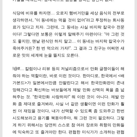
식당에 비유를 하자면… 오로지 햄버거만을 세상 음식의 전부로
생각하면서, “이 동네에는 먹을 것이 없어”라고 투정하는 회사동
료가 있다고 치자. 그런데, 그 동네는 사실 바지락 칼국수 전문
이다! 그렇다면 보통은 이렇게 말해주기 마련이다: “야 그런 것
도 좋지만, 맨날 편식만 하지 말고… 이 동네는 바지락 칼국수가
죽여주거든? 한 번 먹으러 가자!”. 그 결과 그 친구는 어쩌면 새
로운 맛의 세계에 눈을 뜰지도 모른다.
!@#… 칼럼이나 리뷰 등의 저널리즘으로서 만화 글쟁이들이 해
줘야 하는 역할이란, 바로 이런 것이다. 한마디로, 한국에서 <배
가본드>가 일본에서만큼 안팔린다고 해서 한국만화판이 존내
망해간다고 확신하는 바보들에게 제발 만화 선택의 폭을 좀 넓
혀주는 것. “한국만화 사랑하자!” 뭐 이런 것이 아니다. 제발 만
화 좀 제대로 즐겨봐라, 사실 너 같은 생활이면 이런 만화가 훨
씬 더 재밌을 것이다, 내가 선택할 수 있도록 좀 도와주고 한번
시도해보라고 용기를 북돋아주마, 뭐 그런 것이 필요하다. 그렇
게 하기 위해서는 당연히 스스로 참 여러 장르와 취향의 만화들
에 익숙하고 또 즐겨야만 한다. 편협한 미식가가 소개하는 편협