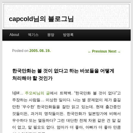
capcold님의 블로그님
Main menu
About
엑기스
몽땅
방명록
Skip to primary content
Skip to secondary content
Posted on
2005. 08. 19.
Post navigation
←
Previous
Next
→
한국만화는 볼 것이 없다고 하는 바보들을 어떻게
처리해야 할 것인가
!@#…
주모씨님의 글
에서 트랙백. “한국만화 볼 것이 없다”고
주장하는 사람들… 이상한 일이다. 나는 별 문제없이 제가 즐길
만한 ‘우수한’ 한국만화들을 잘만 읽고 있는데. 현재 출간중인
것들이든, 과거의 명작들이든. 한국만화가 일본망가에 비해서
우수하다 또는 열등하다? 그런 대단한 전체 차원 같은 건 알 길
이 없고, 알 필요도 없다. 엄마가 더 좋아, 아빠가 더 좋아 만큼