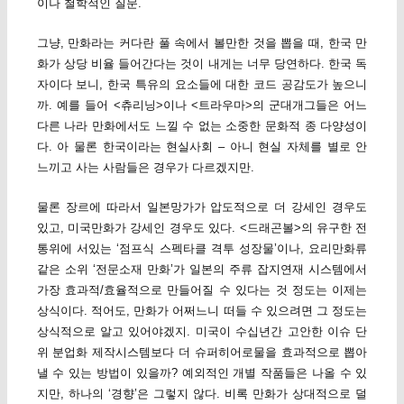
이나 철학적인 질문.
그냥, 만화라는 커다란 풀 속에서 볼만한 것을 뽑을 때, 한국 만
화가 상당 비율 들어간다는 것이 내게는 너무 당연하다. 한국 독
자이다 보니, 한국 특유의 요소들에 대한 코드 공감도가 높으니
까. 예를 들어 <츄리닝>이나 <트라우마>의 군대개그들은 어느
다른 나라 만화에서도 느낄 수 없는 소중한 문화적 종 다양성이
다. 아 물론 한국이라는 현실사회 – 아니 현실 자체를 별로 안
느끼고 사는 사람들은 경우가 다르겠지만.
물론 장르에 따라서 일본망가가 압도적으로 더 강세인 경우도
있고, 미국만화가 강세인 경우도 있다. <드래곤볼>의 유구한 전
통위에 서있는 ‘점프식 스펙타클 격투 성장물’이나, 요리만화류
같은 소위 ‘전문소재 만화’가 일본의 주류 잡지연재 시스템에서
가장 효과적/효율적으로 만들어질 수 있다는 것 정도는 이제는
상식이다. 적어도, 만화가 어쩌느니 떠들 수 있으려면 그 정도는
상식적으로 알고 있어야겠지. 미국이 수십년간 고안한 이슈 단
위 분업화 제작시스템보다 더 슈퍼히어로물을 효과적으로 뽑아
낼 수 있는 방법이 있을까? 예외적인 개별 작품들은 나올 수 있
지만, 하나의 ‘경향’은 그렇지 않다. 비록 만화가 상대적으로 덜