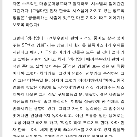
자본 소모적인 대중문화장르라고 할지라도, 시스템의 힘이란건
그런거다. (그렇다면 현재 한국의 시스템이 가지고 있는 장르적
장점은? 궁금해하는 사람이 있으면 다른 기회에 따로 이야기해
보도록 하겠다).
그런데 “생각없이 때려부수면서 괜히 지적인 풍미도 살짝 넣어
주는 SF액션 영화” 라는 장르에서 헐리웃 블록버스터가 우위를
지닌다고 해서, 미국영화 이외의 것들은 모두 ‘볼 것이 없다’라
고 말하는 사람이 있다고 치자. “생각없이 때려부수면서 괜히 지
적인 풍미도 살짝 넣어주는 SF액션 영화”만 보는 것은 뭐 취향
이니까 그렇다 치더라도, 그것이 영화의 전부라고 주장하면 그
건 그냥 미친놈일 뿐. 심지어 그렇게 이야기하면서 “아아…한국
영화의 앞날은 어떻게 될 것인가!”라면서 짐짓 걱정해주는 제스
쳐까지 나오면 그건 정말 구제불능일 뿐. 뭐랄까, 많은 사람들은
자신들의 대단히 좁고 특정적인 취향을 성급하게 판 전체로 일
반화시키는 경향이 있다. 그리고 자신이 생각하는 그 범주에서
벗어나면 인정해주지 않아버리고. 이런 부류를 일반 용어로는
‘초딩’이라고 하기도 하고, ‘찌질이’라고 부르기도 한다. 아마 현
재 한국 – 아니 세계 인구의 95.3204%를 차지하고 있지 않을까
가설을 세워본다. 통계적으로 검증할 생각은 당연히 없다.