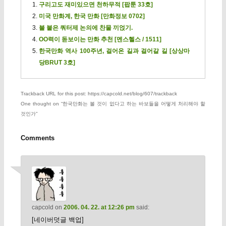
구리고도 재미있으면 천하무적 [팝툰 33호]
미국 만화계, 한국 만화 [만화정보 0702]
불 붙은 쿼터제 논의에 찬물 끼얹기.
OO력이 돋보이는 만화 추천 [멘스헬스 / 1511]
한국만화 역사 100주년, 걸어온 길과 걸어갈 길 [상상마
당BRUT 3호]
Trackback URL for this post: https://capcold.net/blog/607/trackback
One thought on “
한국만화는 볼 것이 없다고 하는 바보들을 어떻게 처리해야 할
것인가
”
Comments
capcold
on
2006. 04. 22. at 12:26 pm
said:
[네이버덧글 백업]