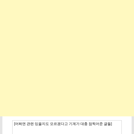
[어쩌면 관련 있을지도 모르겠다고 기계가 대충 점찍어준 글들]