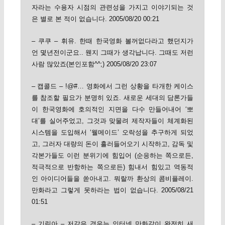
자라는 수용자 시점의 관련성을 가지고 이야기되는 것
은 별로 본 적이 없습니다. 2005/08/20 00:21
– 쿠쿠 – 휘유. 한때 한국영화 볼꺼없다라고 했던지가
언 몇년전이군요.. 웬지 그때가 생각납니다. 그때도 저런
사람 많았죠(본인포함^^;) 2005/08/20 23:07
– 캡콜드 – !@#… 영화에서 그런 상황을 타개한 케이스
를 참조할 필요가 분명히 있죠. 새로운 세대의 담론가들
이 한국영화에 호의적인 지면을 다수 만들어내어 ‘뽀
대’를 실어주었고, 그것과 맞물려 제작자들이 체계화된
시스템을 도입해서 ‘웰메이드’ 오락성을 추구하게 되었
고, 그러자 대량의 돈이 흘러들어오기 시작하고, 감독 및
각본가들도 이런 분위기에 힘입어 (순응하는 쪽으로든,
적극적으로 반항하는 쪽으로든) 힘내서 힘있고 역동적
인 아이디어들을 쏟아내고. 뭐랄까 환상의 콤비플레이.
만화라고 그렇게 못하라는 법이 없습니다. 2005/08/21
01:51
– 기린아 – 저같은 경우는 인터넷 만화같이 완전히 새