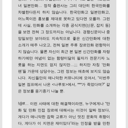
녀 일본만화… 정작 출판사는 그리 대단히 한국만화를
차별한다든지 하지 않습니다. 한국만화고 일본만화고,
어느쪽이든 홍보를 제대로 못하고 있다면 모를까. 그런
데 사실, 만화를 소개하는 각종 공식지면(신문, 잡지 등)
을 보면 전혀 그 정도까지는 아닙니다. 경향신문이나 중
앙일보만 보더라도 지속적으로 좋은 신간만화에 대한
소개가 매주 나오고, 전혀 일본 주류 장르만화 편향적이
지 않습니다. 물론 자신이 최근 본 일본 신간만화를 자랑
하기에만 여념이 없는 함량미달의 필자가 전문기자 노
릇을 하는 지면도 없지 않지만…;;; 하지만 자칭 ‘만화
팬’들 가운데 상당수는, 그런 정보는 애초에 보지도 않습
니다. 자신들만의 매니악한 커뮤니티에 모여서, “이번주
일본 점프에서 나온 <나루토>에서, ***가 죽었다며?” 같
은 정보를 옹기종기 나눌 뿐.
!@#… 이런 사태에 대한 해결책이라면, 누구에게나 “만
화 및 만화 인접 장르에 대해서는 이것이 알짜 정보다,
게다가 매니악한 잡학 교류가 아닌 멋진 문화적 취향이
다, 게다가 이 지면은 재미있다”라는 인정을 받을 만한