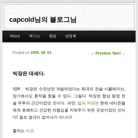
capcold님의 블로그님
Main menu
About
엑기스
몽땅
방명록
Skip to primary content
Skip to secondary content
Posted on
2005. 08. 03.
Post navigation
←
Previous
Next
→
빅장은 대세다.
!@#… 빅장은 수천년전 개발되었다는 희대의 전술 시뮬레이선,
장기에서도 흔적을 찾을 수 있다. 그렇다. 빅장은 항상 동양 전
술 무투의 근간이었던 것이다. 과연,
밑의 약관은
현재 네티즌들
에게 호쾌하고 건강한 의협심을 키워주기 위한 규정이었던 것이
다! 결코 생각이 없어서가 아니다!
출처는
이곳
.