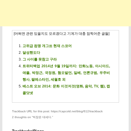
[어쩌면 관련 있을지도 모르겠다고 기계가 대충 점찍어준 글들]
고위급 컴맹 개그쑈 현재 스코어
달성했도다
그 사이를 못참고 구라
트위터백업 2014년 9월 19일까지: 만화노동, 아시아드,
애플, 박정근, 국정원, 혐오발언, 일베, 언론규범, 우주비
행사, 팔레스타인, 세월호 외
베스트 오브 2014: 문화 이것저것(영화, 음악, TV, 웹), 캡
콜닷넷
Trackback URL for this post: https://capcold.net/blog/612/trackback
2 thoughts on “
빅장은 대세다.
”