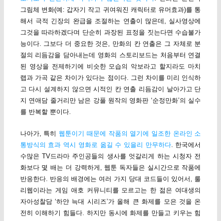
그림체 변화(예: 갑자기 작고 귀여워진 캐릭터로 유머효과)를 통
해서 극적 긴장의 완급을 조절하는 연출이 많은데, 실사영상에
그것을 따라하겠다며 단순히 과장된 표정을 짓는다면 수습불가
능이다. 그보다 더 중요한 것은, 만화의 칸 연출은 그 자체로 분
절의 리듬감을 담아내는데 영화의 스토리보드는 처음부터 연결
된 영상을 전제하기에 비슷한 모습의 악보라고 할지라도 마치
랩과 가곡 같은 차이가 있다는 점이다. 그런 차이를 미리 인식하
고 다시 설계하지 않으면 시적인 칸 연출 리듬감이 날아가고 단
지 연애담 줄거리만 남은 강풀 원작의 영화판 ‘순정만화’의 실수
를 반복할 뿐이다.
나아가, 특히
웹툰이기 때문에 작품의 열기에 일조한 온라인 소
통방식의 효과 역시 영화로 옮길 수 있을리 만무하다
. 한국에서
수많은 TV드라마 주인공들의 생사를 엇갈리게 하는 시청자 전
화보다 몇 배는 더 강력하게, 웹툰 독자들은 실시간으로 작품에
반응한다. 반응의 배경에는 여러 가지 당대 코드들이 있어서, 룰
리웹이라는 게임 애호 커뮤니티를 모르고는 한 젊은 여대생의
자아성찰담 ‘하얀 늑대 시리즈’가 올해 큰 화제를 모은 것을 온
전히 이해하기 힘들다. 하지만 동시에 화제를 만들고 키우는 힘