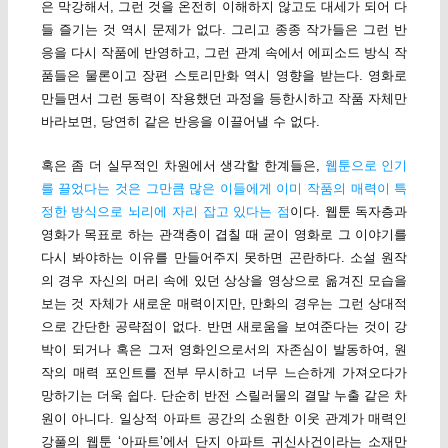
은 막강해서, 그런 것을 온전히 이해하지 않고도 대세가 되어 다
들 즐기는 것 역시 문제가 없다. 그리고 종종 작가들은 그런 반
응을 다시 작품에 반영하고, 그런 관계 속에서 에피소드 방식 작
품들은 물론이고 장편 스토리만화 역시 영향을 받는다. 영화로
만들면서 그런 동력이 작용했던 과정을 등한시하고 작품 자체만
바라보면, 당연히 같은 반응을 이끌어낼 수 없다.
혹은 좀 더 실무적인 차원에서 생각할 한계들은,
웹툰으로 인기
를 끌었다는 것은 그만큼 많은 이들에게 이미 작품의 매력이 특
정한 방식으로 뇌리에 자리 잡고 있다는 점
이다. 웹툰 독자층과
영화가 목표로 하는 관객층이 겹칠 때 굳이 영화로 그 이야기를
다시 봐야하는 이유를 만들어주지 못하면 곤란하다. 소설 원작
의 경우 자신의 머리 속에 있던 상상을 영상으로 옮겨진 모습을
보는 것 자체가 새로운 매력이지만, 만화의 경우는 그런 상대적
으로 간단한 공략점이 없다. 반면 새로움을 보여준다는 것이 강
박이 되거나 혹은 그저 영화인으로서의 자존심이 발동하여, 원
작의 매력 포인트를 전부 무시하고 너무 느슨하게 가져오다가
망하기는 더욱 쉽다. 단순히 반전 스릴러물의 결말 누출 같은 차
원이 아니다. 일상적 아파트 공간의 소원한 이웃 관계가 매력인
강풀의 웹툰 ‘아파트’에서 단지 아파트 귀신사건이라는 소재만