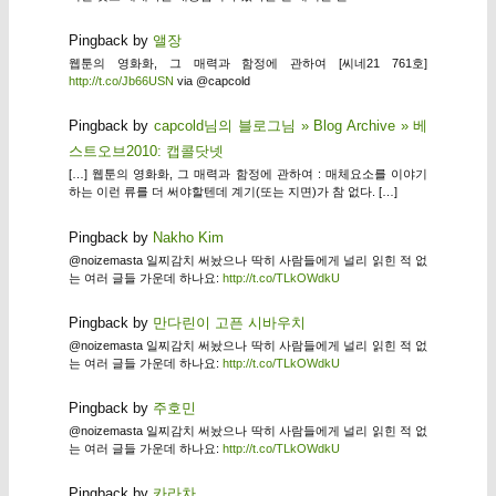
Pingback by
앨장
웹툰의 영화화, 그 매력과 함정에 관하여 [씨네21 761호]
http://t.co/Jb66USN
via @capcold
Pingback by
capcold님의 블로그님 » Blog Archive » 베
스트오브2010: 캡콜닷넷
[…] 웹툰의 영화화, 그 매력과 함정에 관하여 : 매체요소를 이야기
하는 이런 류를 더 써야할텐데 계기(또는 지면)가 참 없다. […]
Pingback by
Nakho Kim
@noizemasta 일찌감치 써놨으나 딱히 사람들에게 널리 읽힌 적 없
는 여러 글들 가운데 하나요:
http://t.co/TLkOWdkU
Pingback by
만다린이 고픈 시바우치
@noizemasta 일찌감치 써놨으나 딱히 사람들에게 널리 읽힌 적 없
는 여러 글들 가운데 하나요:
http://t.co/TLkOWdkU
Pingback by
주호민
@noizemasta 일찌감치 써놨으나 딱히 사람들에게 널리 읽힌 적 없
는 여러 글들 가운데 하나요:
http://t.co/TLkOWdkU
Pingback by
카라차