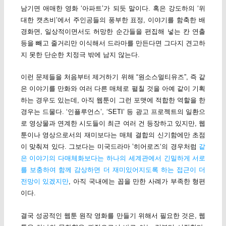
남기면 애매한 영화 ‘아파트’가 되듯 말이다. 혹은 강도하의 ‘위
대한 캣츠비’에서 주인공들의 풍부한 표정, 이야기를 함축한 배
경화면, 일상적이면서도 허망한 순간들을 편집해 넣는 칸 연출
등을 빼고 줄거리만 이식해서 드라마를 만든다면 그다지 견고하
지 못한 단순한 치정극 밖에 남지 않는다.
이런 문제들을 처음부터 제거하기 위해 “원소스멀티유즈”, 즉 같
은 이야기를 만화와 여러 다른 매체로 펼칠 것을 아예 같이 기획
하는 경우도 있는데, 아직 웹툰이 그런 포맷에 적합한 역할을 한
경우는 드물다. ‘인플루언스’, ‘SETI’ 등 광고 프로젝트의 일환으
로 영상물과 연계한 시도들이 최근 여러 건 등장하고 있지만, 웹
툰이나 영상으로서의 재미보다는 매체 결합의 신기함에만 초점
이 맞춰져 있다. 그보다는 미국드라마 ’히어로즈‘의 경우처럼
같
은 이야기의 다매체화보다는 하나의 세계관에서 긴밀하게 서로
를 보충하여 함께 감상하면 더 재미있어지도록 하는 접근이 더
전망이 있겠지만
, 아직 국내에는 꼽을 만한 사례가 부족한 형편
이다.
결국 성공적인 웹툰 원작 영화를 만들기 위해서 필요한 것은, 웹