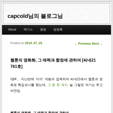
capcold님의 블로그님
Main menu
About
엑기스
몽땅
방명록
Skip to primary content
Skip to secondary content
Posted on
2010. 07. 29.
Post navigation
←
Previous
Next
→
웹툰의 영화화, 그 매력과 함정에 관하여 [씨네21
761호]
!@#… 지난번에 ‘이끼’ 개봉과 접목하여 씨네21에서 웹툰과 영
화로 특집코너를 했는데,
그 중 한 꼭지
. 늘 그렇듯 여기는 투고
버전임.
웹툰의 영화화, 그 매력과 함정에 관하여