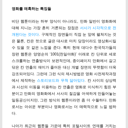
영화를 매혹하는 특징들
비단 웹툰이라는 하부 양식이 아니라도, 만화 일반이 영화화에
대해 지니는 가장 흔히 거론되는 장점은
서사가 시각적으로 전
개된다는 것이다
. 구체적인 장면들이 직접 눈 앞에 펼쳐지는 것
은 물론, 칸은 컷으로 글은 대사로 마치 당장이라도 영상화시킬
수 있을 것 같은 느낌을 준다. 특히 현재 대다수 한국작가들의
장편 웹툰은 양영순의 ‘1001(천일야화)’ 이래로 칸 단위로 세로
스크롤하는 연출방식이 보편적인데, 종이페이지 만화에서 갈고
닦은 칸 연출의 재미가 줄어든 대신 개별 장면의 뚜렷함이 더욱
강조되어있다. 그런데 그런 식의 제시방법은 영화 사전제작과정
에서 제작하는
스토리보드와 무척 닮아있다
. 칸 사이의 상상력
과 시선의 이동을 이용하는 칸 연출은 영화로 이식하기 힘든 부
분이고 만화의 영화화에서 서사의 질감을 어색하게 만들어놓는
일등공신이지만, 그런 방식의 웹툰이라면 좀 더 수월하다. 만화
로서는 아쉬운 부분이나 영화로서는 더 매력적으로 느낄 법하
다.
나아가 최근의 웹툰들 가운데 특히 포털사이트 연재를 거치는