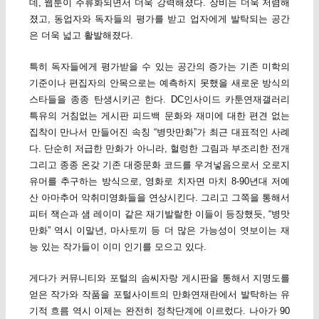
데, 웹툰이 주류화되면서 더욱 강력해졌다. 장비는 더욱 저렴해
졌고, 동업자와 독자들의 평가를 받고 업자에게 발탁되는 공간
은 더욱 넓고 활발해졌다.
특히 독자들에게 평가받을 수 있는 공간의 증가는 기존 미학의
기준이나 편집자의 안목으로는 예측하지 못했을 새로운 방식의
스타들을 종종 탄생시키곤 한다. DC인사이드 카툰연재갤러리
특유의 거침없는 게시판 피드백 문화와 재미에 대한 편견 없는
집착이 만나서 만들어진 속칭 “병맛만화”가 최근 대표적인 사례
다. 단순히 저급한 만화가 아니라, 헐렁한 그림과 부조리한 전개
그리고 종종 온갖 기존 대중문화 코드를 우겨넣음으로서 오로지
유머를 추구하는 방식으로, 영화로 치자면 마치 8-90년대 저예
산 아마추어 악취미영화들을 연상시킨다. 그리고 그쪽을 통해서
피터 잭슨과 샘 레이미 같은 재기발랄한 이들이 등장했듯, “병맛
만화” 역시 이말년, 마사토끼 등 더 많은 가능성이 엿보이는 재
능 있는 작가들이 이미 인기를 모으고 있다.
게다가 커뮤니티와 포털의 솜씨자랑 게시판을 통해서 지명도를
얻은 작가와 작품을 포털사이트의 만화연재란에서 발탁하는 유
기적 흐름 역시 이제는 완전히 정착단계에 이르렀다. 나아가 90