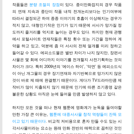
작품들은
분량 조절의 장점
이 있다. 종이만화잡지의 경우 작품
의 연재 지속과 중단이 작품 내적 전개논리보다는 인기여부에
따라서 결정되곤 하여 종종 이야기의 호흡이 이상해지는 경우가
적지 않고, 대형인기작은 인기가 있기 때문에 서사가 망가질 정
도까지 줄거리를 억지로 늘이는 경우도 있다. 하지만 현재 관행
에서 포털사이트 연재작들은 특정 횟수 또는 기간을 정하여 계
약을 하고 있고, 덕분에 좀 더 서사의 전체 얼개를 미리 정하고
들어갈 수 있다. 에피소드물은 별반 차이가 나지 않지만, 장편서
사물은 몇 회에 어디까지 이야기를 전개할지 사전기획하는 것의
차이가 크다. 특히 2009년의 ‘에이스 하이’, ‘악연’ 등 에피소드식
이 아닌 개그물의 경우 장기연재와 자기반복으로 망가지지 않은
것이 바로 제 때에 완결했기 때문이다. 게다가 TV드라마만큼 제
작비가 많이 지출되지 않기 때문에 인기에 따른 조기종영 같은
불운한 상황도 아직은 눈에 들어올 만큼 발생하지 않고 있다.
하지만 모든 것을 떠나 현재 웹툰에 영화계가 눈독을 들여야할
만한 가장 큰 이유는,
웹툰에 대중서사물 창작 역량들이 잔뜩 모
이고 있기 때문이다
. 비교적 저비용으로 혼자 만들 수도 있는 시
각서사물이라는 요소는 원래 만화 전반의 매력으로 꼽히던 것인