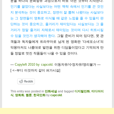
툰을 하나의 문화향유 과정으로서 바로 아는 것부터 시작한다.
인기를 끌었다는 사실보다는 어떤 맥락 속에서 인기를 끈 것인
지 분석하는 것이 중요하고, 장면이 잘 뽑혀 나왔다는 사실보다
는 그 장면들이 영화로 이식될 때 같은 느낌을 줄 수 있을지 판
단하는 것이 중요하고, 줄거리가 재미있다는 사실보다는 그 줄
거리가 정말 줄거리 자체로서 재미있는 것이며 다시 히트시킬
수 있을 것인가 생각해야 한다
. 그럴 준비가 되어 있다면, 뭇 관
객들과 독자들에게 트라우마로 남게 된 영화판 ‘다세포소녀’의
악몽마저도 나름대로 발전을 위한 디딤돌이었다고 기억되게 만
들 정말로 멋진 작품들이 나올 수 있을 것이다.
—
Copyleft 2010 by capcold
. 이동자유/수정자유/영리불가 —
[ <--부디 이것까지 같이 퍼가시길]
Reddit
This entry was posted in
만화세설
and tagged
디지털만화
,
미디어이
식
,
영화화
,
웹툰
,
한국만화
by
capcold
.