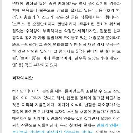
년대에 명성을 쌓은 중견 만화작가들 역시 종이잡지의 위축과
함께 속속들이 웹툰으로 장르를 옮기고 있는데, 윤태호의 ‘이
끼’, 이충호의 ‘이스크라’ 같은 선 굵은 작품에서부터 황미나의
‘보톡스’ 등 순정만화까지 광범위하다. 주류화된 문화적 위치에
걸맞는 수익성이 부족하다는 약점만 제외하자면, 웹툰은 현재
창작의 활기가 가장 활발하게 모여들고 있는 대중문화 분야라고
봐도 무방하다. 그 중에 영화화를 위한 원작 재료 역시 무궁무진
한 것은 당연한 일인데 그 중에서도 SF와 판타지 분야(‘나이트
런’, ‘브이’ 등)는 이미 독보적이며, 갈수록 일상드라마(‘패밀리
맨’ 등) 쪽도 부각되고 있다.
괴작의 씨앗
하지만 이야기의 분량을 대략 들어맞도록 조절할 수 있고 장면
들이 이미 그려져 있다고 해서, 웹툰을 영화의 밑그림 취급하는
것은 괴작의 지름길이다. 미디어 이식의 난점을 과소평가하는
함정에 빠지면 지나치게 독자적 노선을 새롭게 만들다가 원작의
매력까지도 버리거나, 만화적 연출을 살리겠다면서 오히려 어정
쩡한 작품으로 만들어진다. 우선 첫 번째 문제는
만화의 연출이
보기보다 간단하게 이식되지 않는다는 것이다
. 만화는 순간적