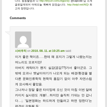
니다. 농농할멈과 나
http://tinyurl.com/28gpzwy
@capcold 님 소개
글로알게되어 어제오늘 푹빠져 읽었습니다.
http://twipl.net/AIQi
최
고의 장면입니다.
Comments
시바우치
on
2010. 08. 11. at 10:25 am
said:
이거 좋은 책이죠…..한데 왜 표지가 그렇게 나왔는지는
며느리도 모르지만!
아버지 캐릭터가 왠지 실감(공감??)가서 좋더군요. 그
밖에 요괴나 옛날이야기가 나오게 되는 배경/환경을 별
다른 문화인류학적 현학적 폼잡기 없이 아주 자연스럽
게 묘사해서 좋았음.
그나저나 정말 좋은 타이밍에 오신 것이 마침 이번 달에
카이지 실사판도 개봉!…하지만 솔직히 기대는 안 갑니
다…;; ‘일본영화는 하드하게 만들려고 하면 망한다’는
편견이 강화될 듯;