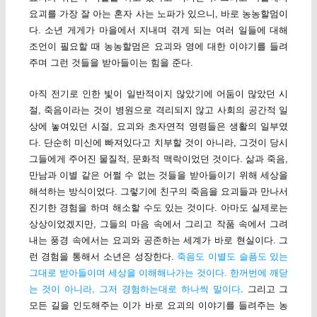
요괴를 가장 잘 아는 혼자 사는 노파가 있으니, 바로 농농할멈이
다. 소년 게게가 마을에서 지내며 겪게 되는 여러 일들에 대해
조언이 필요할 때 농농할멈은 요괴와 영에 대한 이야기를 들려
주며 그런 것들을 받아들이는 힘을 준다.
아직 전기로 인한 빛이 일반적이지 않았기에 어둠이 많았던 시
절, 죽음이라는 것이 병원으로 격리되지 않고 사회의 공간적 일
상에 놓여있던 시절, 요괴와 초자연적 영령들은 생활의 일부였
다. 단순히 미신에 빠져있다고 치부할 것이 아니라, 그것이 당시
그들에게 주어진 물질적, 문화적 맥락이었던 것이다. 삶과 죽음,
만남과 이별 같은 어쩔 수 없는 것들을 받아들이기 위해 세상을
해석하는 방식이었다. 그렇기에 친구의 죽음을 요괴들과 만나서
진기한 경험을 하며 해소할 수도 있는 것이다. 아마도 실제로는
상상이었겠지만, 그들의 마음 속에서 그리고 작품 속에서 그려
내는 풍경 속에서는 요괴와 공존하는 세계가 바로 현실이다. 그
런 경험을 통해서 소년은 성장한다.
죽음도 이별도 슬픔도 있는
그대로 받아들이며 세상을 이해해나가는 것이다. 한꺼번에 깨닫
는 것이 아니라, 그저 경험하는대로 하나씩 말이다
. 그리고 그
모든 길을 인도해주는 이가 바로 요괴의 이야기를 들려주는 농