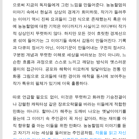
으로써 지금의 독자들에게 그런 느낌을 만들어준다. 농농할멈의
이야기 속에서 현실과 상상의 경계가 희미하듯, 작가가 들려주
는 이야기 역시 진짜 요괴들이 그런 식으로 존재했는지 혹은 아
예 농농할멈에 대한 기억은 어디까지가 사실이고 어디부터 작가
적 상상인지 뚜렷하지 않다. 하지만 모든 것이 흐릿한 경계선으
로 섞여 들어가는 그 이야기들 속에서 감동이 만들어진다. 기록
과 다큐의 정서가 아닌, 이야기꾼이 만들어내는 구전의 정서다.
구분된 개념과 뚜렷한 이해로 세상을 바라보는 것이 아니라, 느
슨한 흐름과 과정으로 스스로 느끼고 깨닫는 방식의 옛스러운
풍미의 접근이다. 공포와 해학이 미묘하게 맞닿아있는 전통 민
화풍 그림으로 요괴들에 대한 경이와 애착을 동시에 보여주는
작가 특유의 필체가 있기에 더욱 훌륭하다.
따로 언급할 필요도 없이, 이것은 뚜렷하고 화려한 기승전결이
나 강렬한 캐릭터성 같은 장르오락물을 바라는 이들에게 적합한
만화는 아니다. 할머니가 해주는 도깨비 나오는 옛날이야기를
듣는데 그 이야기 속 주인공이 꼭 자신 같더라, 하는 재미를 아
직 향유할 줄 아는 이들을 위한 만화다. 농농할멈의 이야기를 듣
고 자기가 사는 세상을 둘러보는 주인공처럼,
작품을 읽고 자신