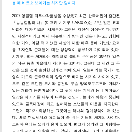
볼 때 비로소 보이기는 하지만 말이다
.
2007 앙굴렘 최우수작품상을 수상했고 최근 한국어판이 출간된
『농농할멈과 나』(미즈키 시게루 / AK북스)는 77년 일본 요괴
만화의 대가 미즈키 시게루가 그려낸 자전적 성장담이다. 하지
만 자전적이라고 해서 다큐멘터리 방식인 것은 아니고, 경험에
의한 기억, 어릴 적 지녔던 세상에 대한 매혹 등에 기반한 요괴
등 초자연적 존재들에 대한 상상력이 풍부하게 가미되어 있다.
시게루, 혹은 게게라는 애칭으로 불리던 주인공은 30년대 일본
의 작은 농촌 마을에서 자라나는 꼬마다. 그런데 그 시간 그 공
간은 모든 것이 흐릿한 경계선 속에 있다. 일본이라는 국가가 번
영의 가도와 군국주의의 망령으로 빠지는 시기의 사이에 있고,
도쿄 같은 모던한 도시와 봉건적 구습 양쪽모두로부터 거리가
있는 개화기 농촌마을이다. 그 곳에 사는 게게와 동네 아이들의
일상은 패거리를 나누어 다투는 것인데, 놀이와 싸움의 중간에
있으며 골목대장이 되고 싶어하는 소년들의 마음을 자극한다.
그런데 작가가 회상하는 그곳에는 하나의 경계영역이 더 있는
데, 바로 현실세계와 요괴들이 숨 쉬는 기담의 세계의 사이다.
그림자 속에는 요괴가 숨어 있으며, 변고가 생기면 그 바탕에는
요괴와 귀신이 역할을 하고 있다고 여겨진다. 그리고 마을에서