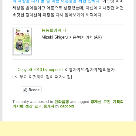
의 세상을 다시 볼 줄 아는 어른들을 위한 만화다
. 어느덧 이미
세상을 받아들이고 어른으로 성장했는데, 자신이 지나왔던 어떤
흐릿한 경계선의 과정을 다시 돌아보기에 제격이다.
농농할멈과 나
Mizuki Shigeru 지음/에이케이(AK)
—
Copyleft 2010 by capcold
. 이동자유/수정자유/영리불가 —
[ <--부디 이것까지 같이 퍼가시길]
Reddit
This entry was posted in
만화품평
and tagged
경계선
,
고전
,
기획회
의서평
,
성장
,
요괴
,
중개자
by
capcold
.