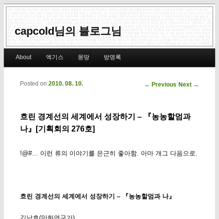
capcold님의 블로그님
Main menu
About
엑기스
몽땅
방명록
Skip to primary content
Skip to secondary content
Posted on
2010. 08. 10.
Post navigation
←
Previous
Next
→
흐린 경계선의 세계에서 성장하기 – 『농농할멈과
나』[기획회의 276호]
!@#… 이런 류의 이야기를 은근히 좋아함. 아마 개그 다음으로.
흐린 경계선의 세계에서 성장하기 – 『농농할멈과 나』
김낙호(만화연구가)