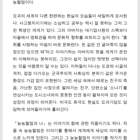
농할멈이다.
요괴의 세계의 다른 한편에는 현실의 모습들이 세밀하게 묘사된
다. 사고뭉치이기에는 소심하고 공부는 역시 잘 못하는 그저 그
런 학생인 게게가 있다. 그의 아버지는 대기업사원의 스펙보다
마을에서 영화관을 하여 문화적 향취를 퍼트리고 싶어 한다. “흥
취를 사랑하는 마음이 바로 문화란다. 돈 같은 건 굶어죽지 않을
정도만 있으면 돼”라고 이야기하는 아버지의 뜻을 게게가 온전
히 이해하지는 못하지만, 그것이 쉽지 않지만 떳떳한 선택이라
는 것을 어렴풋이 알 수는 있다. 지하철이 다니는 도쿄와 시골의
격차, 점점 다가오는 군국주의적 사회상의 분위기 같은 무거운
환경도 가감 없이 표현된다. 그런 세상 속에서 때로는 친구의 죽
음, 가난한 집안 사정으로 팔려가는 친구, 단편소설 ‘소나기’를
연상시키는 도시소녀와의 풋풋한 인연 등이 펼쳐지며 모든 것이
성장의 과정이 되어준다. 비극도 희극도 현실도 요괴기담도 담
담하게 섞여들어가며 흘러간다.
『농농할멈과 나』는 이야기의 힘에 관한 작품이기도 하다. 작
품 속 농농할멈은 이야기를 통해서 게게에게 세상의 의미를 스
스로 느끼게 만든다. 그리고 그 농농할멈의 이야기를 작가가 함