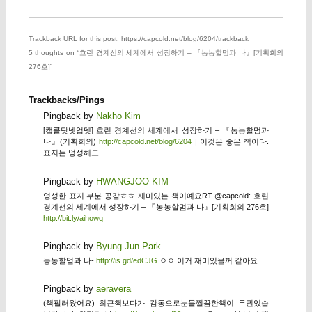
Trackback URL for this post: https://capcold.net/blog/6204/trackback
5 thoughts on “
흐린 경계선의 세계에서 성장하기 – 『농농할멈과 나』[기획회의
276호]
”
Trackbacks/Pings
Pingback by
Nakho Kim
[캡콜닷넷업뎃] 흐린 경계선의 세계에서 성장하기 – 『농농할멈과
나』(기획회의)
http://capcold.net/blog/6204
| 이것은 좋은 책이다.
표지는 엉성해도.
Pingback by
HWANGJOO KIM
엉성한 표지 부분 공감ㅎㅎ 재미있는 책이예요RT @capcold: 흐린
경계선의 세계에서 성장하기 – 『농농할멈과 나』[기획회의 276호]
http://bit.ly/aihowq
Pingback by
Byung-Jun Park
농농할멈과 나-
http://is.gd/edCJG
ㅇㅇ 이거 재미있을꺼 같아요.
Pingback by
aeravera
(책팔러왔어요) 최근책보다가 감동으로눈물찔끔한책이 두권있습