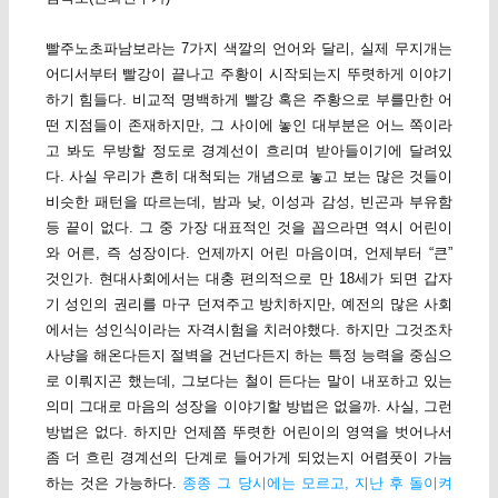
빨주노초파남보라는 7가지 색깔의 언어와 달리, 실제 무지개는
어디서부터 빨강이 끝나고 주황이 시작되는지 뚜렷하게 이야기
하기 힘들다. 비교적 명백하게 빨강 혹은 주황으로 부를만한 어
떤 지점들이 존재하지만, 그 사이에 놓인 대부분은 어느 쪽이라
고 봐도 무방할 정도로 경계선이 흐리며 받아들이기에 달려있
다. 사실 우리가 흔히 대척되는 개념으로 놓고 보는 많은 것들이
비슷한 패턴을 따르는데, 밤과 낮, 이성과 감성, 빈곤과 부유함
등 끝이 없다. 그 중 가장 대표적인 것을 꼽으라면 역시 어린이
와 어른, 즉 성장이다. 언제까지 어린 마음이며, 언제부터 “큰”
것인가. 현대사회에서는 대충 편의적으로 만 18세가 되면 갑자
기 성인의 권리를 마구 던져주고 방치하지만, 예전의 많은 사회
에서는 성인식이라는 자격시험을 치러야했다. 하지만 그것조차
사냥을 해온다든지 절벽을 건넌다든지 하는 특정 능력을 중심으
로 이뤄지곤 했는데, 그보다는 철이 든다는 말이 내포하고 있는
의미 그대로 마음의 성장을 이야기할 방법은 없을까. 사실, 그런
방법은 없다. 하지만 언제쯤 뚜렷한 어린이의 영역을 벗어나서
좀 더 흐린 경계선의 단계로 들어가게 되었는지 어렴풋이 가늠
하는 것은 가능하다.
종종 그 당시에는 모르고, 지난 후 돌이켜