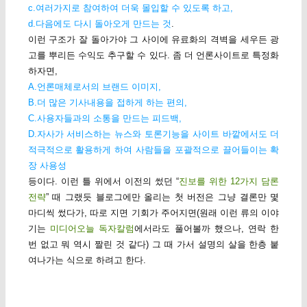
c.여러가지로 참여하여 더욱 몰입할 수 있도록 하고,
d.다음에도 다시 돌아오게 만드는 것
.
이런 구조가 잘 돌아가야 그 사이에 유료화의 격벽을 세우든 광
고를 뿌리든 수익도 추구할 수 있다. 좀 더 언론사이트로 특정화
하자면,
A.언론매체로서의 브랜드 이미지,
B.더 많은 기사내용을 접하게 하는 편의,
C.사용자들과의 소통을 만드는 피드백,
D.자사가 서비스하는 뉴스와 토론기능을 사이트 바깥에서도 더
적극적으로 활용하게 하여 사람들을 포괄적으로 끌어들이는 확
장 사용성
등이다. 이런 틀 위에서 이전의 썼던 “
진보를 위한 12가지 담론
전략
” 때 그랬듯 블로그에만 올리는 첫 버전은 그냥 결론만 몇
마디씩 썼다가, 따로 지면 기회가 주어지면(원래 이런 류의 이야
기는
미디어오늘 독자칼럼
에서라도 풀어볼까 했으나, 연락 한
번 없고 뭐 역시 짤린 것 같다) 그 때 가서 설명의 살을 한층 붙
여나가는 식으로 하려고 한다.