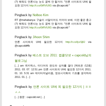
(?) 해줘도 언론사는 눈도 꿈벅 안 할거야. "언론 사이트의 UI에 필
요한 12가지
http://t.co/0tRVU0G
via @capcold "
Pingback by
Nolboo Kim
RT @mahabanya: 구슬이 서말이어도 끼어야 보배. 이런 좋은 충고
(?) 해줘도 언론사는 눈도 꿈벅 안 할거야. "언론 사이트의 UI에 필
요한 12가지
http://t.co/0tRVU0G
via @capcold "
Pingback by
Jihoon Shim
언론 사이트의 UI에 필요한 12가지
http://t.co/lyxSj8J
via
@capcold#fb
Pingback by
베스트 오브 2011: 캡콜닷넷 « capcold님의
블로그님
[…] am 위키릭스, 미디어의 판도라 상자를 열다 [액트온 /12호]
2011. 03. 07. 12:51 pm 언론 사이트의 UI에 필요한 12가지 2011.
01. 10. 5:31 am 데이터저널리즘, 정보시각화의 기초를 생각하라
2011. 01. […]
Pingback by
언론 사이트 UI에 꼭 필요한 12가지 | ㅍㅍ
ㅅㅅ
[…] 원문 : capcold.net […]