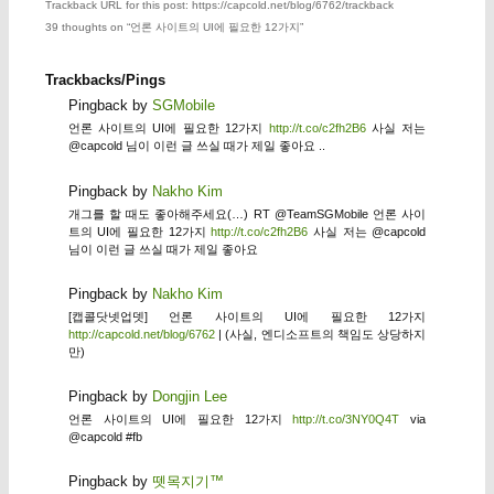
Trackback URL for this post: https://capcold.net/blog/6762/trackback
39 thoughts on “
언론 사이트의 UI에 필요한 12가지
”
Trackbacks/Pings
Pingback by
SGMobile
언론 사이트의 UI에 필요한 12가지
http://t.co/c2fh2B6
사실 저는
@capcold 님이 이런 글 쓰실 때가 제일 좋아요 ..
Pingback by
Nakho Kim
개그를 할 때도 좋아해주세요(…) RT @TeamSGMobile 언론 사이
트의 UI에 필요한 12가지
http://t.co/c2fh2B6
사실 저는 @capcold
님이 이런 글 쓰실 때가 제일 좋아요
Pingback by
Nakho Kim
[캡콜닷넷업뎃] 언론 사이트의 UI에 필요한 12가지
http://capcold.net/blog/6762
| (사실, 엔디소프트의 책임도 상당하지
만)
Pingback by
Dongjin Lee
언론 사이트의 UI에 필요한 12가지
http://t.co/3NY0Q4T
via
@capcold #fb
Pingback by
뗏목지기™