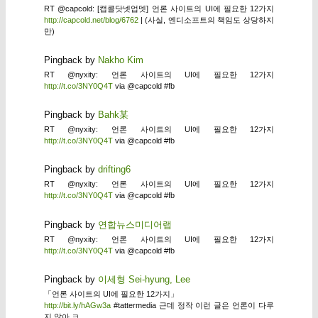
RT @capcold: [캡콜닷넷업뎃] 언론 사이트의 UI에 필요한 12가지
http://capcold.net/blog/6762
| (사실, 엔디소프트의 책임도 상당하지
만)
Pingback by
Nakho Kim
RT @nyxity: 언론 사이트의 UI에 필요한 12가지
http://t.co/3NY0Q4T
via @capcold #fb
Pingback by
Bahk某
RT @nyxity: 언론 사이트의 UI에 필요한 12가지
http://t.co/3NY0Q4T
via @capcold #fb
Pingback by
drifting6
RT @nyxity: 언론 사이트의 UI에 필요한 12가지
http://t.co/3NY0Q4T
via @capcold #fb
Pingback by
연합뉴스미디어랩
RT @nyxity: 언론 사이트의 UI에 필요한 12가지
http://t.co/3NY0Q4T
via @capcold #fb
Pingback by
이세형 Sei-hyung, Lee
「언론 사이트의 UI에 필요한 12가지」
http://bit.ly/hAGw3a
#tattermedia 근데 정작 이런 글은 언론이 다루
지 않아 ㅋ