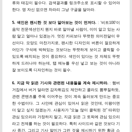
류와 태깅이 필수다. 검색결과를 링크주소로 표시할 수 있어야
한다. 영 자신 없으면 차라리 그냥 구글을 달아라.
5. 색인은 팬시한 것 보다 알아보는 것이 먼저다.
: ‘비트100’이
음악 전문섹션인지 뭔지 바로 알아낼 사람이, 이미 알고 있는 사
람 말고 얼마나 있겠는가. 멋진 카피보다 뚜렷한 의미전달이 우
선이다. 모양도 마찬가지로, 팬시한 디자인의 버튼이 절묘하게
어딘가 구석에 박혀있는 것보다는 뚜렷하게 보이고 클릭할 수
있도록 배치되는 것이 중요하다. 색인이 있다는 것 자체도 뚜렷
하게 드러나야 하는데, 탭 메뉴를 우선 넣고 보는 것이 아니라
잘 보이도록 디자인하는 것이 필수.
6. 지금 막 읽은 기사와 관련된 내용들을 계속 제시하라.
: 햄버
거집에서 버거 달라면 감자튀김도 제안하고 콜라도 뽐뿌질하듯,
관련 콘텐츠를 주욱 이어주는 것이 계속 둘러보게 만드는 중요
한 수법이다. 그 사안에 관심이 있어서 읽은 것인데, 이왕이면
더 알고 싶지 않겠는가. 사용자가 “오늘 많이 클릭된 것” 따위만
관심 있으리라 가정하지 말고, 지금 읽은 그 토픽에 관심 있으리
라고 전제를 하는 것이 필요하다. 특히 사이드바 같은 것보다 기
사 중간, 그리고 기사 말미가 그런 것을 제시하기 위한 황금 스