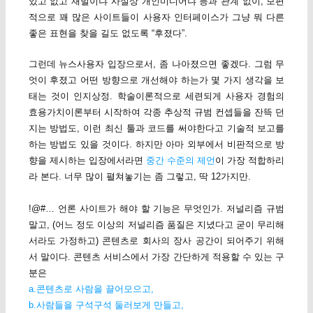
있고 없고 재벌이냐 사실상 개인미디어냐 등과 관계 없이, 보편
적으로 꽤 많은 사이트들이 사용자 인터페이스가 그냥 뭐 다른
좋은 표현을 찾을 길도 없도록 “후졌다”.
그런데 뉴스사용자 입장으로서, 좀 나아졌으면 좋겠다. 그럼 무
엇이 후졌고 어떤 방향으로 개선해야 하는가 몇 가지 생각을 보
태는 것이 인지상정. 학술이론적으로 세련되게 사용자 경험의
효용가치이론부터 시작하여 각종 추상적 규범 컨셉들을 잔뜩 던
지는 방법도, 이런 최신 툴과 코드를 써야한다고 기술적 보고를
하는 방법도 있을 것이다. 하지만 아마 외부에서 비판적으로 방
향을 제시하는 입장에서라면
중간 수준의 제언
이 가장 적합하리
라 본다. 너무 많이 펼쳐놓기는 좀 그렇고, 딱 12가지만.
!@#… 언론 사이트가 해야 할 기능은 무엇인가. 저널리즘 규범
말고, (어느 정도 이상의 저널리즘 품질은 지녔다고 굳이 무리해
서라도 가정하고) 콘텐츠로 회사의 장사 공간이 되어주기 위해
서 말이다. 콘텐츠 서비스에서 가장 간단하게 적용할 수 있는 구
분은
a.콘텐츠로 사람을 끌어모으고,
b.사람들을 구석구석 둘러보게 만들고,