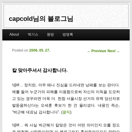
capcold님의 블로그님
Main menu
About
엑기스
몽땅
방명록
Skip to primary content
Skip to secondary content
Posted on
2006. 05. 27.
Post navigation
←
Previous
Next
→
칼 맞아주셔서 감사합니다.
!@#… 정치란, 아무 때나 진심을 드러내면 낭패를 보는 판이다.
예를 들어 누군가의 피해를 이용함으로써 자신의 이득을 도모하
고 있는 경우라면 더욱 더. 한참 서울시장 선거의 유력 당선자로
발돋움하신다는 오세훈 후보가 한 건 올리셨다. 내용인 즉슨,
“박근혜 대표님 감사합니다”. (
클릭
).
!@#… 뭐 사실 박근혜가 칼맞은 것이 어떤 의미인지 모를 정도
로 멍청한 사람들이라면 이 블로그까지 흘러들어오지도 않았으