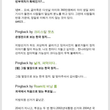
빈부격차가 화제인가?…
!@#… 요새, 굶어죽은 다섯살 아이와 360만원짜리 아이 생일 파티
기사가 돌면서 사람들이 열심히 분노를 하고 있다. 그런데 사람들의
반응 가운데, 정말로 이해가 가지 않는 것이 있다.
&#823…
Pingback by
크리스탈 캣츠
은영전으로 보는 한국 정치….
지방선거가 하도 괴상하게 굴러가고 있어서인지 블로거들이 정치
이야기를 많이 하는듯. 나도 한마디 거들고 싶지만… 한나라당이 대
선까지도 잡아먹을 가능성이 크다는점이 무척 불쾌하지…
Pingback by
날개, 퍼덕이다..
[펌] 그림 몇장으로 보는 한국 정치…
그림 몇장으로 보는 한국 정치. 칼 맞아주셔서 감사합니다….
Pingback by
Roam의 버닝 룸
외국에서 처음으로 맞는 투표일….
지방의원 선거가 끝났군.
20세가 지나고, 투표는 두 번 했다.2002년대통령 선거와 2004년 국