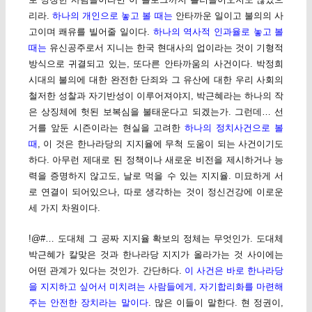
리라.
하나의 개인으로 놓고 볼 때는
안타까운 일이고 불의의 사
고이며 쾌유를 빌어줄 일이다.
하나의 역사적 인과율로 놓고 볼
때는
유신공주로서 지니는 한국 현대사의 업이라는 것이 기형적
방식으로 귀결되고 있는, 또다른 안타까움의 사건이다. 박정희
시대의 불의에 대한 완전한 단죄와 그 유산에 대한 우리 사회의
철저한 성찰과 자기반성이 이루어져야지, 박근혜라는 하나의 작
은 상징체에 헛된 보복심을 불태운다고 되겠는가. 그런데… 선
거를 앞둔 시즌이라는 현실을 고려한
하나의 정치사건으로 볼
때
, 이 것은 한나라당의 지지율에 무척 도움이 되는 사건이기도
하다. 아무런 제대로 된 정책이나 새로운 비전을 제시하거나 능
력을 증명하지 않고도, 날로 먹을 수 있는 지지율. 미묘하게 서
로 연결이 되어있으나, 따로 생각하는 것이 정신건강에 이로운
세 가지 차원이다.
!@#… 도대체 그 공짜 지지율 확보의 정체는 무엇인가. 도대체
박근혜가 칼맞은 것과 한나라당 지지가 올라가는 것 사이에는
어떤 관계가 있다는 것인가. 간단하다.
이 사건은 바로 한나라당
을 지지하고 싶어서 미치려는 사람들에게, 자기합리화를 마련해
주는 안전한 장치라는 말이다
. 많은 이들이 말한다. 현 정권이,