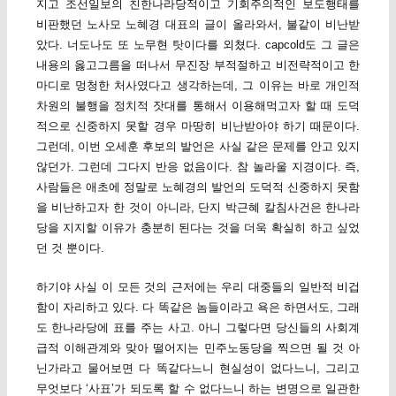
지고 조선일보의 친한나라당적이고 기회주의적인 보도행태를
비판했던 노사모 노혜경 대표의 글이 올라와서, 불같이 비난받
았다. 너도나도 또 노무현 탓이다를 외쳤다. capcold도 그 글은
내용의 옳고그름을 떠나서 무진장 부적절하고 비전략적이고 한
마디로 멍청한 처사였다고 생각하는데, 그 이유는 바로 개인적
차원의 불행을 정치적 잣대를 통해서 이용해먹고자 할 때 도덕
적으로 신중하지 못할 경우 마땅히 비난받아야 하기 때문이다.
그런데, 이번 오세훈 후보의 발언은 사실 같은 문제를 안고 있지
않던가. 그런데 그다지 반응 없음이다. 참 놀라울 지경이다. 즉,
사람들은 애초에 정말로 노혜경의 발언의 도덕적 신중하지 못함
을 비난하고자 한 것이 아니라, 단지 박근혜 칼침사건은 한나라
당을 지지할 이유가 충분히 된다는 것을 더욱 확실히 하고 싶었
던 것 뿐이다.
하기야 사실 이 모든 것의 근저에는 우리 대중들의 일반적 비겁
함이 자리하고 있다. 다 똑같은 놈들이라고 욕은 하면서도, 그래
도 한나라당에 표를 주는 사고. 아니 그렇다면 당신들의 사회계
급적 이해관계와 맞아 떨어지는 민주노동당을 찍으면 될 것 아
닌가라고 물어보면 다 똑같다느니 현실성이 없다느니, 그리고
무엇보다 ‘사표’가 되도록 할 수 없다느니 하는 변명으로 일관한