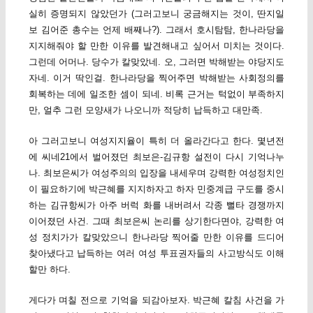
실히 증명되지 않았던가 (그러고보니 궁금해지는 것이, 딴지일
보 김어준 총수는 언제 배째나?). 그래서 호시탐탐, 한나라당을
지지해줘야 할 만한 이유를 발견해내고 싶어서 미치는 것이다.
그런데 어머나. 당수가 칼맞았네. 오, 그러면 박해받는 야당지도
자네. 이거 딱인걸. 한나라당을 찍어주면 박해받는 사회정의를
회복하는 데에 일조한 셈이 되네. 비록 근거는 턱없이 부족하지
만, 얼추 그런 모양새가 나오니까 적당히 납득하고 대만족.
아 그러고보니 여성지지율이 특히 더 올라간다고 한다. 몇년전
에 씨네21에서 벌어졌던 최보은-김규항 설전이 다시 기억나누
나. 최보은씨가 여성주의의 입장을 내세우며 강력한 여성정치인
이 필요하기에 박근혜를 지지하자고 하자 민중계급 구도를 중시
하는 김규항씨가 아주 버럭 화를 내버려서 각종 뻘타 경쟁까지
이어졌던 사건. 그때 최보은씨 논리를 상기한다면야, 강력한 여
성 정치가가 칼맞았으니 한나라당 찍어줄 만한 이유를 드디어
찾아냈다고 납득하는 여러 여성 투표권자들의 사고방식도 이해
할만 하다.
게다가 며칠 전으로 기억을 되감아보자. 박근혜 칼침 사건을 가