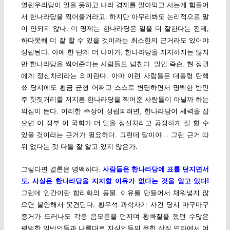
열린우리당이 일을 못하고 나라 경제를 말아먹고 사는게 힘들어
서 한나라당을 찍어줄거라고. 하지만 아무리봐도 논리적으로 말
이 안되지 않나. 이 명제는 한나라당은 일을 더 잘한다는 전제,
하다못해 더 잘 할 수 있을 것이라는 최소한의 근거라도 있어야
성립된다. 아예 한 단계 더 나아가, 한나라당을 지지하지는 않지
만 한나라당을 찍어준다는 사람들도 넘친다. 말인 즉슨, 현 정권
에게 정신차리라는 의미란다. 아마 이런 사람들은 대통령 탄핵
쑈 당시에도 황금 균형 어쩌고 스스로 변명하면서 명백한 반민
주 헛짓거리를 저지른 한나라당을 찍어준 사람들이 아닐까 하는
의심이 든다. 이러한 주장이 성립되려면, 한나라당이 세력을 잡
으면 이 정부 이 국회가 더 일을 정신차리고 공정하게 잘 할 수
있을 것이라는 근거가 필요하다. 그런데 말이야… 그런 근거 따
위 없다는 것 다들 잘 알고 있지 않은가.
그렇다면 결론은 명백하다.
사람들은 한나라당에 표를 던지면서
도, 사실은 한나라당을 지지할 이유가 없다는 것을 알고 있다!
그런데 인간이란 합리화의 동물. 이유를 만들어서 채워넣지 않
으면 불안해서 못견딘다. 황우석 과학사기 사건 당시 마구마구
증거가 드러나도 각종 음모론을 던지며 황빠질을 했던 수많은
평범한 일반인들과 나름대로 지식인들의 무한 삽질 연타에서 여