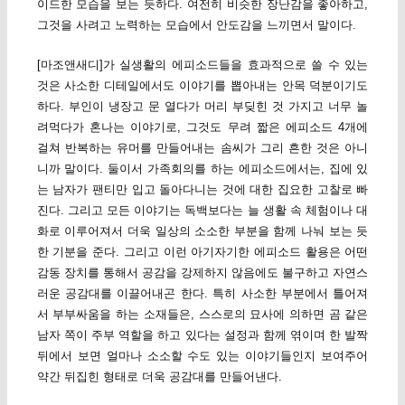
이드한 모습을 보는 듯하다. 여전히 비슷한 장난감을 좋아하고,
그것을 사려고 노력하는 모습에서 안도감을 느끼면서 말이다.
[마조앤새디]가 실생활의 에피소드들을 효과적으로 쓸 수 있는
것은 사소한 디테일에서도 이야기를 뽑아내는 안목 덕분이기도
하다. 부인이 냉장고 문 열다가 머리 부딪힌 것 가지고 너무 놀
려먹다가 혼나는 이야기로, 그것도 무려 짧은 에피소드 4개에
걸쳐 반복하는 유머를 만들어내는 솜씨가 그리 흔한 것은 아니
니까 말이다. 둘이서 가족회의를 하는 에피소드에서는, 집에 있
는 남자가 팬티만 입고 돌아다니는 것에 대한 집요한 고찰로 빠
진다. 그리고 모든 이야기는 독백보다는 늘 생활 속 체험이나 대
화로 이루어져서 더욱 일상의 소소한 부분을 함께 나눠 보는 듯
한 기분을 준다. 그리고 이런 아기자기한 에피소드 활용은 어떤
감동 장치를 통해서 공감을 강제하지 않음에도 불구하고 자연스
러운 공감대를 이끌어내곤 한다. 특히 사소한 부분에서 틀어져
서 부부싸움을 하는 소재들은, 스스로의 묘사에 의하면 곰 같은
남자 쪽이 주부 역할을 하고 있다는 설정과 함께 엮이며 한 발짝
뒤에서 보면 얼마나 소소할 수도 있는 이야기들인지 보여주어
약간 뒤집힌 형태로 더욱 공감대를 만들어낸다.