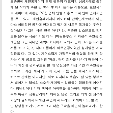
초중반에 개인홈페이지 연재 웹툰의 대표적인 성공사례로 꼽히
게 된 작가가 수년 간 휴식 후 다시 돌아온 작품으로, 포털사이
트 네이버에 마련된 PC칩 업체 인텔의 홍보 코너 안에 연재지면
을 두고 있다. 개인홈페이지나 네이버의 만화연재코너가 아닌
다소 이례적인 공간에 연재되고 있기에 새로운 독자들이 우연히
찾아보기가 그리 쉬운 편은 아니지만, 꾸준한 입소문으로 인지
도를 올려온 작품이기도 하다. [마린블루스]의 자전적 주인공 성
게군은 그간 다니던 캐릭터회사에서 나와서 만화 그리는 프리랜
서를 하고 있고, 사내커플이자 여주인공이었던 성게양은 계속
직장을 다니고 있다. 자연스럽게 가정주부의 역할을 하게 된 작
가는 이제 곰으로 그려진 ‘마조’, 단지 회사를 나가기 때문이 아
니라 가정내 권력구도로 볼 때 명실상부 가장 격인 여주인공은
토끼로 그려진 ‘새디’가 되어 있다. 이름 만큼 새디스트와 마조
히스트 관계는 아니지만, 서로 티격태격 호흡이 잘 맞는 부부로
서 벌어지는 일상의 소소한 재미있는 일화들이 경쾌하게 이어진
다. 장난감이나 기타 귀여운 아이템을 좋아하던 취향에 이제는
주부 특유의 생활감각까지 더해진 남편, 그리고 기가 센 성격에
가장의 권력까지 더해진 부인이 싸우기도, 화해하기도, 별 것 아
닌 상상을 하기도, 서로 크고 작은 구박을 하면서 놀려먹기도 한
다.