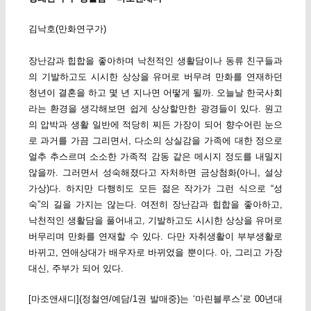
김낙호(만화연구가)
장난감과 힙합을 좋아하며 낙천적인 생활담이나 동류 친구들과
의 기발하고도 시시한 상상을 유머로 버무려 만화를 연재하던
청년이 결혼을 하고 몇 년 지나면 어떻게 될까. 오늘날 한국사회
라는 환경을 생각해보면 쉽게 상상할만한 광경들이 있다. 원고
의 압박과 생활 일반에 적당히 찌든 가장이 되어 향수어린 눈으
로 과거를 가끔 그리면서, 다소의 상실감을 가족에 대한 정으로
얼추 추스르며 소소한 가족적 감동 같은 메시지 정도를 내밀지
않을까. 그러면서 성숙해졌다고 자처하면 금상첨화(아니, 설상
가상)다. 하지만 다행히도 모든 젊은 작가가 그런 식으로 “성
숙”의 길을 가지는 않는다. 여전히 장난감과 힙합을 좋아하고,
낙천적인 생활담을 풀어내고, 기발하고도 시시한 상상을 유머로
버무리며 만화를 연재할 수 있다. 다만 자취생활이 부부생활로
바뀌고, 연애상대가 배우자로 바뀌었을 뿐이다. 아, 그리고 가장
대신, 주부가 되어 있다.
[마조앤새디](정철연/예담/1권 발매중)는 ‘마린블루스’로 00년대