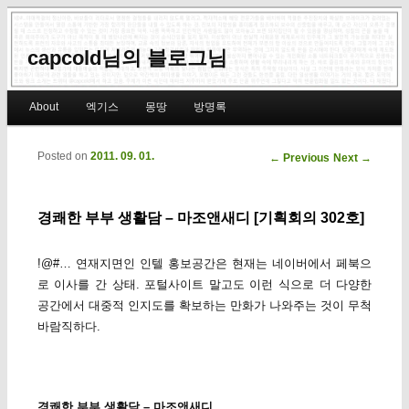
capcold님의 블로그님
Main menu
About
엑기스
몽땅
방명록
Skip to primary content
Skip to secondary content
Posted on
2011. 09. 01.
Post navigation
←
Previous
Next
→
경쾌한 부부 생활담 – 마조앤새디 [기획회의 302호]
!@#… 연재지면인 인텔 홍보공간은 현재는 네이버에서 페북으
로 이사를 간 상태. 포털사이트 말고도 이런 식으로 더 다양한
공간에서 대중적 인지도를 확보하는 만화가 나와주는 것이 무척
바람직하다.
경쾌한 부부 생활담 – 마조앤새디