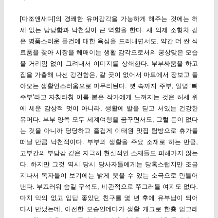
[마조앤새디]의 경쾌한 유머감각을 가능하게 해주는 것에는 허
세 없는 당당함과 낙천성이 큰 역할을 한다. 새 외제 소형차 같
은 명품스러운 물건에 대한 욕심을 드러내면서도, 약간 더 싼 식
료품을 찾아 시장을 헤매이는 생활 감각으로서의 궁상맞은 모습
을 거리낌 없이 그려내서 이미지를 상쇄한다. 부부싸움을 하고
집을 가출해 나선 강건함은, 갈 곳이 없어서 마트에서 장보고 돌
아오는 생활인스러움으로 마무리된다. 뼛 속까지 주부, 일명 ‘뼈
주부’라고 자칭타칭 이름 붙은 작가에게 느껴지는 것은 허세 위
에 세운 감상적 멋이 아니라, 생활에 발을 딛고 서있는 건강한
유머다. 부부 양쪽 모두 세계여행을 꿈꾸면서도, 그럴 돈이 없다
는 것을 아니까 당당하고 즐겁게 이태원 맛집 탐방으로 휴가를
떠날 만큼 낙천적이다. 부부의 생활을 주요 소재로 하는 만큼,
고부간의 부담감 같은 지극히 현실적인 소재들도 피해가지 않는
다. 하지만 그것 역시 당시 당사자들에게는 당혹스럽지만 조금
지나서 독자들이 보기에는 밝게 웃을 수 있는 소극으로 만들어
낸다. 부끄러워 숨길 구석도, 비관적으로 쭈그러들 여지도 없다.
마치 악의 없고 입담 좋았던 친구를 몇 년 후에 유부남이 되어
다시 만났는데, 여전한 모습인데다가 생활 개그로 한층 업그레