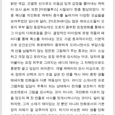
밝은 색감, 간결한 선으로도 리듬감 있게 감정을 뽑아내는 캐릭
터 묘사 솜씨 또한 [마린블루스] 시절보다 한층 향상되었다. 각
종 해산물 의인화로 캐릭터 종수를 늘려가며 다양한 모습들을
보여주었던 당시와 달리, [마조와새디]는 많은 에피소드들이 오
로지 부부 둘만 등장하는데도 오로지 풍부한 표정변화를 통해서
그 이상의 다채로움을 준다. 결정적인 타이밍에 유명 작품의 패
러디를 통해 폭소를 자아내는 것도 가끔 효과적이지만, 기본적
으로 순간순간의 희로애락이 풍부하게 드러나면서도 부담스럽
게 선을 남발하지 않는 정돈된 그림체가 주는 효과는 크다. 소심
하고 걱정 많고 토라지는 표정 위주로 묘사되는 마조, 당차게 몰
아붙이는 표정 위주로 그려지는 새디의 대비는 그 자체만으로도
충분한 끌고 당김이 되어준다. 개별 캐릭터의 묘사 이상으로, 칸
속 장면의 선택과 크기 조절 같은 칸 연출 역시 여타 흔한 생활
에세이형 만화들과 다른 역동성이 있다. 라디오 소개사연 프로
그램처럼 입담이 주축이 되는 상태에서 전개를 보조하기 위한
보조재로서 그림을 묘사하는 것이 아니라, 극만화와 다르지 않
을 정도의 꽉 찬 연출로 서사를 전개시켜나가는 것이다. 달리 말
하자면, 그저 소재가 재미있는 것 뿐만 아니라 만화로서의 기본
장치 자체가 잘 갖추어져 있다. 하기야 비슷한 여타 생활 만화