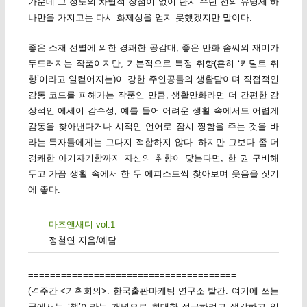
가운데 그 정도의 차별적 장점이 없이 단지 수년 전의 유명세 하
나만을 가지고는 다시 화제성을 얻지 못했겠지만 말이다.
좋은 소재 선별에 의한 경쾌한 공감대, 좋은 만화 솜씨의 재미가
두드러지는 작품이지만, 기본적으로 특정 취향(흔히 ‘키덜트 취
향’이라고 일컫어지는)이 강한 주인공들의 생활담이며 직접적인
감동 코드를 피해가는 작품인 만큼, 생활만화라면 더 간편한 감
상적인 에세이 감수성, 예를 들어 어려운 생활 속에서도 어렵게
감동을 찾아낸다거나 시적인 언어로 잠시 찡함을 주는 것을 바
라는 독자들에게는 그다지 적합하지 않다. 하지만 그보다 좀 더
경쾌한 아기자기함까지 자신의 취향이 닿는다면, 한 권 구비해
두고 가끔 생활 속에서 한 두 에피소드씩 찾아보며 웃음을 짓기
에 좋다.
마조앤새디 vol.1
정철연 지음/예담
======================================
(격주간 <기획회의>. 한국출판마케팅 연구소 발간. 여기에 쓰는
글에서는 ‘책’이라는 개념으로 최대한 접근하려고 생각하고 있