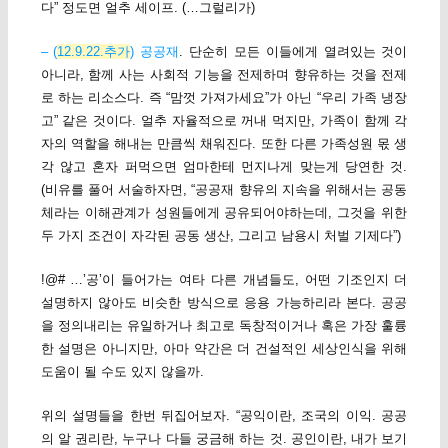
다” 정도면 얼추 세이프. (…그럴리가)
– (
12.9.22.추가
) 공공재
. 단순히 모든 이들에게 열려있는 것이
아니라, 함께 사는 사회적 기능을 전제하며 향유하는 것을 전제
로 하는 리소스다. 즉 “맘껏 가져가세요”가 아닌 “우리 가족 냉장
고” 같은 것이다. 얼추 자율적으로 꺼내 먹지만, 가족이 함께 각
자의 역할을 해내는 만큼씩 채워진다. 또한 다른 가족성원 몫 생
각 않고 혼자 퍼먹으면 엄마한테 먼지나게 맞는게 당연한 것.
(비유를 풀어 서술하자면, “공공재 향유의 지속을 위해서는 공동
체라는 이해관계가 성원들에게 공유되어야하는데, 그것을 위한
두 가지 조건이 자각된 공동 생산, 그리고 남용시 처벌 기제다”)
!@# …’공’이 들어가는 여타 다른 개념들도, 어떤 기조인지 더
설명하지 않아도 비슷한 방식으로 응용 가능하리라 본다. 공공
을 정의내리는 유일하거나 최고로 독창적이거나 혹은 가장 훌륭
한 설명은 아니지만, 아마 약간은 더 건설적인 세상인식을 위해
도움이 될 수도 있지 않을까.
위의 설명들을 한번 뒤집어보자. “공익이란, 조국의 이익. 공공
의 알 권리란, 누구나 다들 궁금해 하는 것. 공인이란, 내가 보기