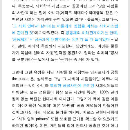
다. 무엇보다, 사회학적 개념으로서 공공이란 그저 “많은 사람들
의 사안”이라는 말이 아니다(아직도 최대다수최대행복 같은 수
백년전 사회의 가치관에 묶여 있으면 얼마나 슬플까). 그보다는,
“
그 사회 안에서 살아가는 이들에게 영향을 미치는 사회시스템
에 관계된 것
“에 가까워졌다. 즉
공동체의 이해관계이기는 한데,
‘공동체의’ + ‘공동체에 대한’이라는 의미가 둘 다 들어있다
– 달
리 말해, 메타적 측면까지 내포한다. 당연하게도, 이것은 물론
자기 욕심에 일터의 자원/인력을 동원하지 말라는 의미의 “공사
를 구분하라”는 말에서 쓰는 ‘공’과는 좀 거리가 있다.
그런데 그런 속성을 지닌 ‘사람들’을 지칭하는 명사로서의 공중
the public 은, 실제로는 그냥 그 사회의 사람들이면 아무나 다
포함하는 것이 아니라
특정한 공공사안에 관여된
사회성원들로
이뤄진다. 모든 성원들이 항상 모든 사안에 똑같이 100% 관여
될리 없는 복잡한 현대사회 아니던가. 그렇기에 듀이 같은 이들
이 이야기하던 ‘상황적’ 혹은 ‘사안별’ 공중 개념들이 만들어진
것이고(사실 이런 식으로 분리를 하기에, 비로소 근현대사회에
서 “사적 영역 privacy” 또한 보호될 근거를 확보할 수 있었기도
하지만 말이다). 여튼, 개인들의 합이 반드시 공중인 것이 아니