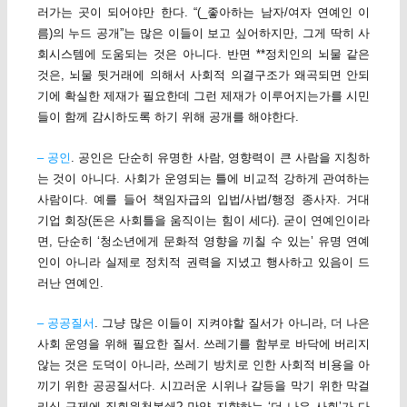
러가는 곳이 되어야만 한다. “(_좋아하는 남자/여자 연예인 이
름)의 누드 공개”는 많은 이들이 보고 싶어하지만, 그게 딱히 사
회시스템에 도움되는 것은 아니다. 반면 **정치인의 뇌물 같은
것은, 뇌물 뒷거래에 의해서 사회적 의결구조가 왜곡되면 안되
기에 확실한 제재가 필요한데 그런 제재가 이루어지는가를 시민
들이 함께 감시하도록 하기 위해 공개를 해야한다.
– 공인
. 공인은 단순히 유명한 사람, 영향력이 큰 사람을 지칭하
는 것이 아니다. 사회가 운영되는 틀에 비교적 강하게 관여하는
사람이다. 예를 들어 책임자급의 입법/사법/행정 종사자. 거대
기업 회장(돈은 사회틀을 움직이는 힘이 세다). 굳이 연예인이라
면, 단순히 ‘청소년에게 문화적 영향을 끼칠 수 있는’ 유명 연예
인이 아니라 실제로 정치적 권력을 지녔고 행사하고 있음이 드
러난 연예인.
– 공공질서
. 그냥 많은 이들이 지켜야할 질서가 아니라, 더 나은
사회 운영을 위해 필요한 질서. 쓰레기를 함부로 바닥에 버리지
않는 것은 도덕이 아니라, 쓰레기 방치로 인한 사회적 비용을 아
끼기 위한 공공질서다. 시끄러운 시위나 갈등을 막기 위한 막걸
리식 규제에 집회원천봉쇄? 만약 지향하는 ‘더 나은 사회’가 다