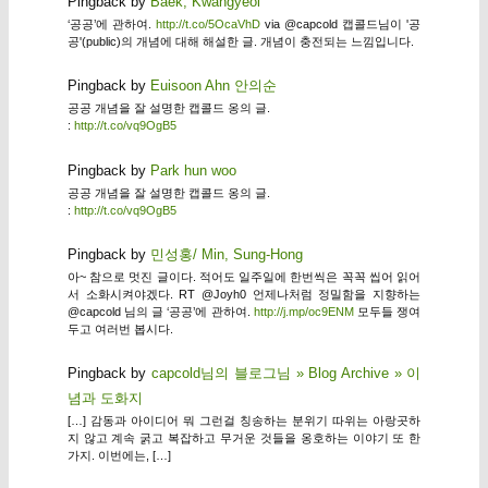
Pingback by
Baek, Kwangyeol
‘공공’에 관하여.
http://t.co/5OcaVhD
via @capcold 캡콜드님이 '공
공'(public)의 개념에 대해 해설한 글. 개념이 충전되는 느낌입니다.
Pingback by
Euisoon Ahn 안의순
공공 개념을 잘 설명한 캡콜드 옹의 글.
:
http://t.co/vq9OgB5
Pingback by
Park hun woo
공공 개념을 잘 설명한 캡콜드 옹의 글.
:
http://t.co/vq9OgB5
Pingback by
민성홍/ Min, Sung-Hong
아~ 참으로 멋진 글이다. 적어도 일주일에 한번씩은 꼭꼭 씹어 읽어
서 소화시켜야겠다. RT @Joyh0 언제나처럼 정밀함을 지향하는
@capcold 님의 글 ‘공공’에 관하여.
http://j.mp/oc9ENM
모두들 쟁여
두고 여러번 봅시다.
Pingback by
capcold님의 블로그님 » Blog Archive » 이
념과 도화지
[…] 감동과 아이디어 뭐 그런걸 칭송하는 분위기 따위는 아랑곳하
지 않고 계속 굵고 복잡하고 무거운 것들을 옹호하는 이야기 또 한
가지. 이번에는, […]