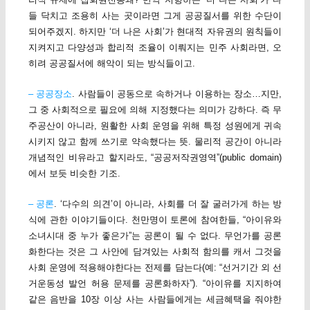
들 닥치고 조용히 사는 곳이라면 그게 공공질서를 위한 수단이
되어주겠지. 하지만 ‘더 나은 사회’가 현대적 자유권의 원칙들이
지켜지고 다양성과 합리적 조율이 이뤄지는 민주 사회라면, 오
히려 공공질서에 해악이 되는 방식들이고.
– 공공장소
. 사람들이 공동으로 속하거나 이용하는 장소…지만,
그 중 사회적으로 필요에 의해 지정했다는 의미가 강하다. 즉 무
주공산이 아니라, 원활한 사회 운영을 위해 특정 성원에게 귀속
시키지 않고 함께 쓰기로 약속했다는 뜻. 물리적 공간이 아니라
개념적인 비유라고 할지라도, “공공저작권영역”(public domain)
에서 보듯 비슷한 기조.
– 공론
. ‘다수의 의견’이 아니라, 사회를 더 잘 굴러가게 하는 방
식에 관한 이야기들이다. 천만명이 토론에 참여한들, “아이유와
소녀시대 중 누가 좋은가”는 공론이 될 수 없다. 무언가를 공론
화한다는 것은 그 사안에 담겨있는 사회적 함의를 캐서 그것을
사회 운영에 적용해야한다는 전제를 담는다(예: “선거기간 외 선
거운동성 발언 허용 문제를 공론화하자”). “아이유를 지지하여
같은 음반을 10장 이상 사는 사람들에게는 세금혜택을 줘야한