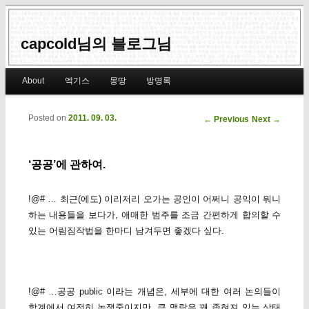
capcold님의 블로그님
Main menu
About
엑기스
몽땅
방명록
Skip to primary content
Skip to secondary content
Posted on
2011. 09. 03.
Post navigation
←
Previous
Next
→
‘공공’에 관하여.
!@# … 최근(에도) 이리저리 오가는 공인이 어쩌니 공익이 뭐니
하는 내용들을 보다가, 애매한 범주를 조금 간편하게 합의할 수
있는 어림짐작법을 한마디 남겨두면 좋겠다 싶다.
!@# …공공 public 이라는 개념은, 세부에 대한 여러 논의들이
학계에서 여전히 논쟁중이지만, 큰 맥락은 꽤 좁혀져 있는 상태