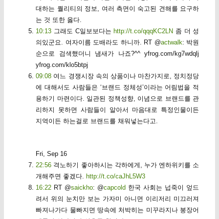
대하는 퀄리티의 정보, 여러 측면이 숙고된 견해를 요구하
는 것 또한 옳다.
10:13
그래도 C일보보다는
http://t.co/qqqKC2LN
좀 더 성
의있군요. 여자이름 도배라도 하니까. RT @
actwalk
: 박원
순으로 검색했더니 냄새가 나죠?^^ yfrog.com/kg7wdqlj
yfrog.com/klo5btpj
09:08
여느 경쟁시장 속의 상품이나 마찬가지로, 정치정당
에 대해서도 사람들은 ‘브랜드 정체성’이라는 어림법을 적
용하기 마련이다. 일관된 정책성향, 이념으로 브랜드를 관
리하지 못하면 사람들이 알아서 마음대로 특정인물이든
지역이든 하는걸로 브랜드를 채워넣는다고.
Fri, Sep 16
22:56
격노하기 좋아하시는 각하에게, 누가 엔하위키를 소
개해주면 좋겠다.
http://t.co/caJhL5W3
16:22
RT @
saickho
: @
capcold
한국 사회는 넙죽이 엎드
려서 위의 눈치만 보는 가자미 아니면 이리저리 미끄러져
빠져나가다 물빠지면 땅속에 처박히는 미꾸라지나 붕장어