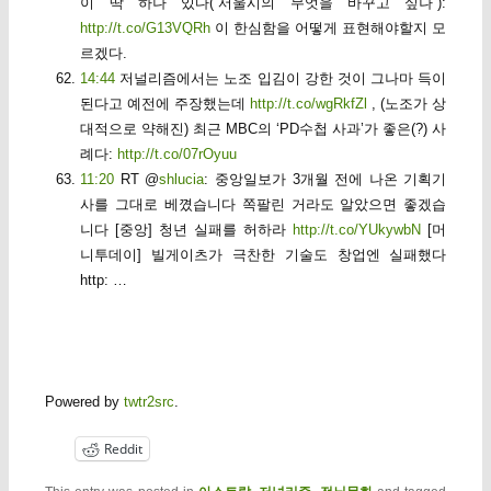
이 딱 하나 있다(“서울시의 무엇을 바꾸고 싶나”):
http://t.co/G13VQRh
이 한심함을 어떻게 표현해야할지 모
르겠다.
14:44
저널리즘에서는 노조 입김이 강한 것이 그나마 득이
된다고 예전에 주장했는데
http://t.co/wgRkfZl
, (노조가 상
대적으로 약해진) 최근 MBC의 ‘PD수첩 사과’가 좋은(?) 사
례다:
http://t.co/07rOyuu
11:20
RT @
shlucia
: 중앙일보가 3개월 전에 나온 기획기
사를 그대로 베꼈습니다 쪽팔린 거라도 알았으면 좋겠습
니다 [중앙] 청년 실패를 허하라
http://t.co/YUkywbN
[머
니투데이] 빌게이츠가 극찬한 기술도 창업엔 실패했다
http: …
Powered by
twtr2src
.
Reddit