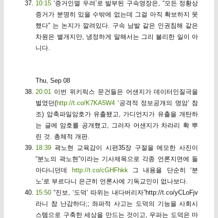
10:15
‘증거인멸 우려’로 발부된 구속영장은, “모든 정황상
증거가 분명히 있을 수밖에 없는데 그걸 아직 확보하지 못
했다” 는 논지가 깔려있다. 구속 남발 같은 인권침해 같은
차원은 별개지만, 냉정하게 말해서는 그리 불리한 일이 아
니다.
Thu, Sep 08
20:01
이번 위키릭스 문건들은 어샌지가 데이터인질극을
벌였던(
http://t.co/K7KA5W4
‘공격적 정보공개의 명암’ 참
조) 압축파일암호가 유출됐고, 가디언지가 유출을 개탄하
는 글에 암호를 공개했고, 그러자 어샌지가 차라리 확 뿌
린 것. 총체적 개판.
18:39
곽노현 교육감이 시편35장 구절을 메모한 사진이
“분노의 곽노현”이라는 기사제목으로 각종 언론지면에 돌
아다니던데
http://t.co/cGHFhkk
그 내용을 단순히 ‘분
노’로 부르다니 은근히 언론사에 기독교인이 없나보다.
15:50
“진보, ‘도덕’ 따위는 내다버리자”http://t.co/yCLoFjv
라니 참 난감하다;; 좌파적 사고는 도덕의 기능을 사회시
스템으로 구축한 세상을 만드는 것이고, 우파는 도덕은 마