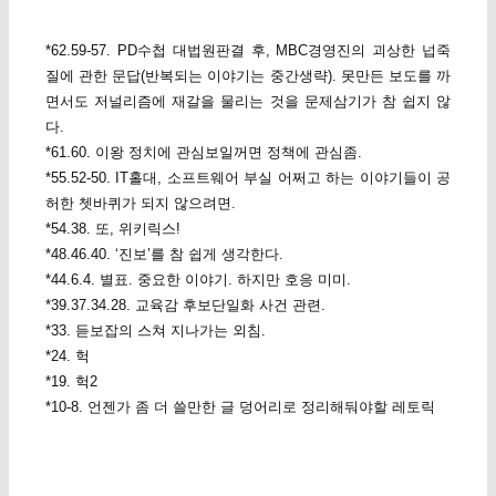
*62.59-57. PD수첩 대법원판결 후, MBC경영진의 괴상한 넙죽
질에 관한 문답(반복되는 이야기는 중간생략). 못만든 보도를 까
면서도 저널리즘에 재갈을 물리는 것을 문제삼기가 참 쉽지 않
다.
*61.60. 이왕 정치에 관심보일꺼면 정책에 관심좀.
*55.52-50. IT홀대, 소프트웨어 부실 어쩌고 하는 이야기들이 공
허한 쳇바퀴가 되지 않으려면.
*54.38. 또, 위키릭스!
*48.46.40. ‘진보’를 참 쉽게 생각한다.
*44.6.4. 별표. 중요한 이야기. 하지만 호응 미미.
*39.37.34.28. 교육감 후보단일화 사건 관련.
*33. 듣보잡의 스쳐 지나가는 외침.
*24. 헉
*19. 헉2
*10-8. 언젠가 좀 더 쓸만한 글 덩어리로 정리해둬야할 레토릭