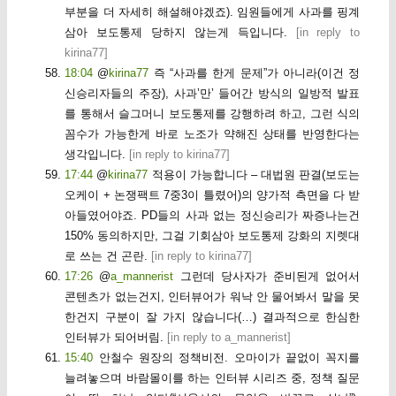
부분을 더 자세히 해설해야겠죠). 임원들에게 사과를 핑계
삼아 보도통제 당하지 않는게 득입니다.
[
in reply to
kirina77
]
18:04
@
kirina77
즉 “사과를 한게 문제”가 아니라(이건 정
신승리자들의 주장), 사과’만’ 들어간 방식의 일방적 발표
를 통해서 슬그머니 보도통제를 강행하려 하고, 그런 식의
꼼수가 가능한게 바로 노조가 약해진 상태를 반영한다는
생각입니다.
[
in reply to kirina77
]
17:44
@
kirina77
적용이 가능합니다 – 대법원 판결(보도는
오케이 + 논쟁팩트 7중3이 틀렸어)의 양가적 측면을 다 받
아들였어야죠. PD들의 사과 없는 정신승리가 짜증나는건
150% 동의하지만, 그걸 기회삼아 보도통제 강화의 지렛대
로 쓰는 건 곤란.
[
in reply to kirina77
]
17:26
@
a_mannerist
그런데 당사자가 준비된게 없어서
콘텐츠가 없는건지, 인터뷰어가 워낙 안 물어봐서 말을 못
한건지 구분이 잘 가지 않습니다(…) 결과적으로 한심한
인터뷰가 되어버림.
[
in reply to a_mannerist
]
15:40
안철수 원장의 정책비전. 오마이가 끝없이 꼭지를
늘려놓으며 바람몰이를 하는 인터뷰 시리즈 중, 정책 질문