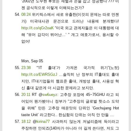
‘2002년 노무현 후보는 재벌과 손을 잡고 성공했다’??? 이
젠 공식적으로 이렇게 이해되는건가?
08:24
위키릭스에서 새로 유출한(이것의 문제는 따로 언젠
가) 미국대사관 문건으로 드러난 내용에 분개했다!
http://t.co/qGr2oaK
“미국 외교 관계자들은 이 대통령에 대
해 “유머 감각이 뛰어난…’ ” 개그 애호가로서, 용서할 수
없어!
Mon, Sep 05
23:38
“‘IT 홀대’가 가져온 국가적 위기”(노컷)
http://t.co/EWRSGzJ
…솔직히 난 정부의 IT홀대도 홀대
지만, IT대기업들의 웹표준 홀대, 개방성 홀대, 사용성 혁
신 홀대 같은게 더 시급한 문제라고 보지만.
20:11
RT @
sw6ueyz
: 고추장 포장에 45~75GHU 라고 되
어있어 뭔가봤더니 정부가 “고추장의 글로벌 핫소스 도약
을 위해” 만든 고추장 매운맛의 단위인 ‘Gochujang Hot
taste Unit’ 라고한다.. 한심함의 단위는 아직 안 만들 …
18:12
@
kirina77
사과하지 않는게 저널리즘에 득이라고
주장하면 안되죠(140자가 아니라 더 길게 쓴다면, 저도 그