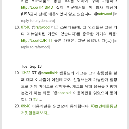
키는 ATP제품도 동급 100불 이하에 구매 가능하고
http://t.co/7f4fBMD
실제 미군에서도 이 회사 제품이
(USB금지 전에) 애용되었다 알고 있습니다. @
raftwood
[
in
reply to urlydoncare
]
07:40
@
raftwood
미군 스탠다드(예, 그 인간들은 그런 거
다 매뉴얼화된 기준이 있습니다)를 충족한 기기의 위용:
http://t.co/fCJRlHT
물론 가격은, 그냥 상용입니다(…)
[
in
reply to raftwood
]
Tue, Sep 13
13:22
RT @
standlaid
: 캡콜님의 개그는 그의 활동량을 볼
때 대체 이사람이 이런데 까지 신경쓰는게 가능한가 할정
도로 거의 마이크로 강박수준. 개그를 위해 옳음을 지향하
는건가 하는 의문. “@
capcold
: 이용약관을 읽었으며 동의
합니다
#3
…
09:46
이용약관을 읽었으며 동의합니다
#3초안에들통날
거짓말을해보자_