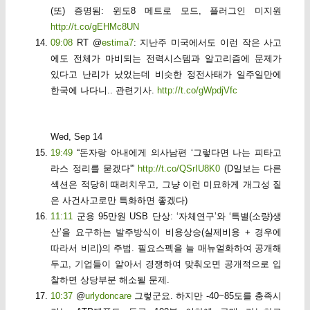
(또) 증명됨: 윈도8 메트로 모드, 플러그인 미지원
http://t.co/gEHMc8UN
09:08
RT @
estima7
: 지난주 미국에서도 이런 작은 사고
에도 전체가 마비되는 전력시스템과 알고리즘에 문제가
있다고 난리가 났었는데 비슷한 정전사태가 일주일만에
한국에 나다니.. 관련기사.
http://t.co/gWpdjVfc
Wed, Sep 14
19:49
“돈자랑 아내에게 의사남편 ‘그렇다면 나는 피타고
라스 정리를 묻겠다'”
http://t.co/QSrIU8K0
(D일보는 다른
섹션은 적당히 때려치우고, 그냥 이런 미묘하게 개그성 짙
은 사건사고로만 특화하면 좋겠다)
11:11
군용 95만원 USB 단상: ‘자체연구’와 ‘특별(소량)생
산’을 요구하는 발주방식이 비용상승(실제비용 + 경우에
따라서 비리)의 주범. 필요스펙을 늘 매뉴얼화하여 공개해
두고, 기업들이 알아서 경쟁하여 맞춰오면 공개적으로 입
찰하면 상당부분 해소될 문제.
10:37
@
urlydoncare
그렇군요. 하지만 -40~85도를 충족시