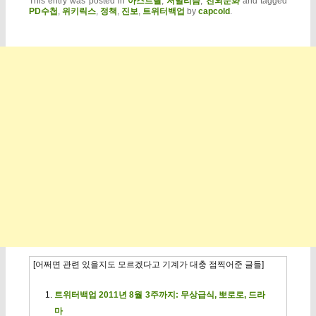
This entry was posted in
아스트랄
,
저널리즘
,
전뇌문화
and tagged
PD수첩
,
위키릭스
,
정책
,
진보
,
트위터백업
by
capcold
.
[어쩌면 관련 있을지도 모르겠다고 기계가 대충 점찍어준 글들]
트위터백업 2011년 8월 3주까지: 무상급식, 뽀로로, 드라
마