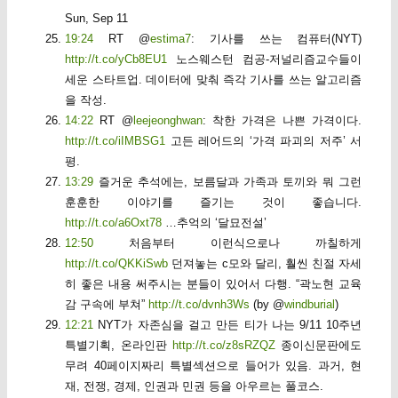
Sun, Sep 11
19:24
RT @
estima7
: 기사를 쓰는 컴퓨터(NYT)
http://t.co/yCb8EU1
노스웨스턴 컴공-저널리즘교수들이
세운 스타트업. 데이터에 맞춰 즉각 기사를 쓰는 알고리즘
을 작성.
14:22
RT @
leejeonghwan
: 착한 가격은 나쁜 가격이다.
http://t.co/iIMBSG1
고든 레어드의 ‘가격 파괴의 저주’ 서
평.
13:29
즐거운 추석에는, 보름달과 가족과 토끼와 뭐 그런
훈훈한 이야기를 즐기는 것이 좋습니다.
http://t.co/a6Oxt78
…추억의 ‘달묘전설’
12:50
처음부터 이런식으로나 까칠하게
http://t.co/QKKiSwb
던져놓는 c모와 달리, 훨씬 친절 자세
히 좋은 내용 써주시는 분들이 있어서 다행. “곽노현 교육
감 구속에 부쳐”
http://t.co/dvnh3Ws
(by @
windburial
)
12:21
NYT가 자존심을 걸고 만든 티가 나는 9/11 10주년
특별기획, 온라인판
http://t.co/z8sRZQZ
종이신문판에도
무려 40페이지짜리 특별섹션으로 들어가 있음. 과거, 현
재, 전쟁, 경제, 인권과 민권 등을 아우르는 풀코스.