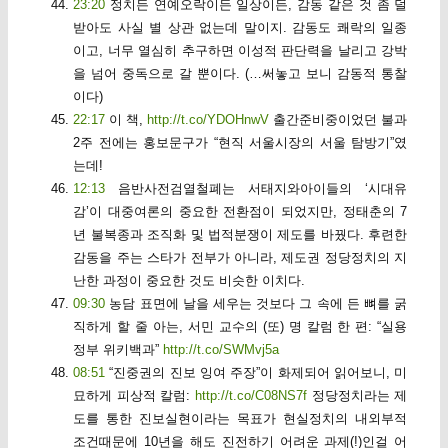
23:20
정치든 연예오락이든 일상이든, 감동 같은 것 좀 덜
받아도 사실 별 상관 없는데 말이지. 감동도 쾌락의 일종
이고, 너무 열심히 추구하면 이성적 판단력을 날리고 강박
을 넘어 중독으로 갈 뿐이다. (…써놓고 보니 감동적 통찰
이다)
22:17
이 책,
http://t.co/YDOHnwV
출간준비중이었던 불과
2주 전에는 홍보문구가 “현직 서울시장의 서울 탐방기”였
는데!
12:13
음반사전검열철폐는 서태지와아이들의 ‘시대유
감’이 대중여론의 중요한 전환점이 되었지만, 정태춘의 7
년 불복종과 조직화 및 법적분쟁이 제도를 바꿨다. 후련한
감동을 주는 스타가 전부가 아니라, 제도권 정당정치의 지
난한 과정이 중요한 것도 비슷한 이치다.
09:30
농담 표면에 날을 세우는 것보다 그 속에 든 뼈를 굵
직하게 할 줄 아는, 서민 교수의 (또) 명 칼럼 한 편: “실용
정부 위키백과”
http://t.co/SWMvj5a
08:51
“진중권의 진보 잉여 주장”이 화제되어 읽어보니, 미
묘하게 피상적 칼럼:
http://t.co/C08NS7f
정당정치라는 제
도를 통한 진보실현이라는 목표가 현실정치의 내외부적
조건때문에 10년을 해도 진전하기 어려운 과제(!)인걸 어