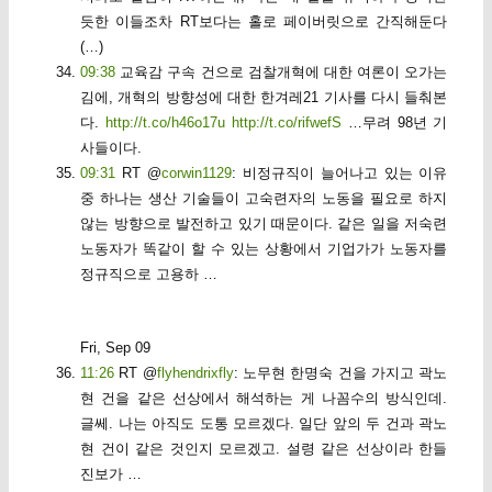
듯한 이들조차 RT보다는 홀로 페이버릿으로 간직해둔다
(…)
09:38
교육감 구속 건으로 검찰개혁에 대한 여론이 오가는
김에, 개혁의 방향성에 대한 한겨레21 기사를 다시 들춰본
다.
http://t.co/h46o17u
http://t.co/rifwefS
…무려 98년 기
사들이다.
09:31
RT @
corwin1129
: 비정규직이 늘어나고 있는 이유
중 하나는 생산 기술들이 고숙련자의 노동을 필요로 하지
않는 방향으로 발전하고 있기 때문이다. 같은 일을 저숙련
노동자가 똑같이 할 수 있는 상황에서 기업가가 노동자를
정규직으로 고용하 …
Fri, Sep 09
11:26
RT @
flyhendrixfly
: 노무현 한명숙 건을 가지고 곽노
현 건을 같은 선상에서 해석하는 게 나꼼수의 방식인데.
글쎄. 나는 아직도 도통 모르겠다. 일단 앞의 두 건과 곽노
현 건이 같은 것인지 모르겠고. 설령 같은 선상이라 한들
진보가 …