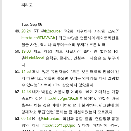
쩌라고.
Tue, Sep 06
20:24
RT @
b2source
: “42회 자위하다 사망한 소년?”
http://t.co/iFMVVAb
| 최근 수많은 언론사의 해외토픽란을
달군 사건, 역시나 백투더소스의 부재가 부른 비극.
19:03
저요 저요! 저도 서울시장 출마 안 할래요 RT
@
NudeModel
손학규, 문재인, 안철수… 다음은 또 누구려
나.
14:58
혹시, 많은 유권자들이 “모든 것은 매력적 인물이 없
기 때문이고, 인물만 좋으면 우리는 언제라도 다시 열광할
수 있다능” 자뻑이 +1씩 상승하지 않았을까.
14:48
내가 박원순 서울시장 예비후보에게 기대하는 가장
중요한 것은,
http://t.co/ge73Gz9
이쪽이다. 안철수 바람
흡수니 하는 것은 이에 비하면 덤에 불과하다. // 그런데 희
망제작소 무급’인턴’ 문제는 좀 개선되었는지 모르겠다.
09:18
RT @
GoEuntae
: ‘혁신과 통합’ 출범, 연합정당 통합
방안 제시
http://t.co/YDpOjsc
읽다가 마지막에 깜짝.