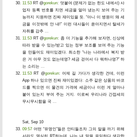
11:53
RT @
gorekun
: 덧붙여 (문제가 없는 한도 내에서) 사
업자 등록 번호를 치면 세금을 얼마 냈는지 보여 주는 기
능까지 지원하면 진짜 재미있을 듯. “아니 이 병원이 왜 세
금을 이것밖에 안 내!” 이런 대사들이 쏟아지면서 탈세가
자취를 감추 …
11:53
RT @
gorekun
: 좀 더 기능을 추가해 보자면, 신상에
따라 받을 수 있는/받고 있는 정부 보조를 보여 주는 기능
을 만들어도 재미있겠다. 최소한 “나는 나라에서 복지 받
은 거 아무 것도 없는데영? 세금 걷어서 다 뭐하나영?” 하
는 소리는 …
11:53
RT @
gorekun
: 어제 길 가다가 생각한 건데, 이런
App 하나 있으면 진짜 재미있겠다: 소주 같은 상품의 바코
드를 찍으면 이 물건의 가격에 세금이나 이런 게 얼마나
붙어 있는지 부여 주는 거지. 이로써 우리나라 간접세의
무시무시함을 국 …
Sat, Sep 10
09:57
어떤 “유명인”들은 안티들조차 그의 말을 까기 위해
서라도 열심히 RT하는데, 나는 내 말을 유익하다 생각한