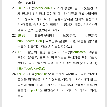
Mon, Sep 12
20:57
RT @
ravenclaw69
: 가카가 강정에 공구리붓는건 그
게 안보나 친미라서 그런게 아니라 대규모 개발사업이라
서 그렇다니. 기지+대규모 유류저장시설+원자력 발전소 1
기+대규모 송전시설이 따라가는 공사기 때문. 가카가 언
제부터 안보 신경썼다고 그래?
19:28
[캡콜닷넷업뎃] 노동운동, 시민운동
http://t.co/tp2Lj3h
| 추석연휴 끝물에 이런 내용을 읽으실
분들이 있을지는 다소 의심스럽지만(…)
17:02
“발끈해” 별명 붙였다고 조국(@
patriamea
) 교수를
욕하는 분들은, 조금 더 백투더소스 하시기를 권장. “高大
‘맹바기 나라’ ‘발끈해 공주’ 등 시험예문 논란”(2005.08.11)
http://t.co/pKwRNrC
09:08
RT @
gorekun
: 오늘 소개팅 자리에서, 나란 인간의
유형을 평가받음: 지적이면서도 어딘가 나사가 빠져 있는,
묘하게 맛이 간 개그 센스의 소유자로서 구체적으로는 캡
콜드(@
capcold
)형 인간형이라나… 아니 이 아가씨 뭐야,
몰라, …