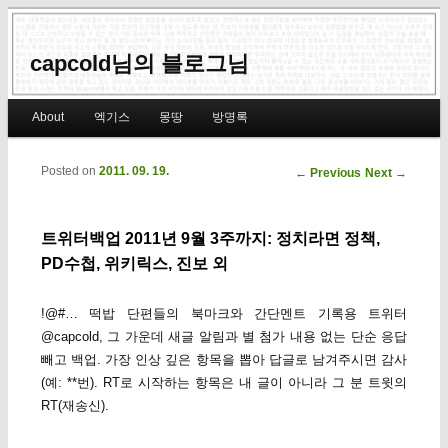
capcold님의 블로그님
Main menu
About
엑기스
몽땅
방명록
Skip to primary content
Skip to secondary content
Posted on
2011. 09. 19.
Post navigation
←
Previous
Next
→
트위터백업 2011년 9월 3주까지: 정치라면 정책,
PD수첩, 위키릭스, 진보 외
!@#… 떡밥 단편들의 북마크와 간단멘트 기록용 트위터
@capcold, 그 가운데 새글 알림과 별 첨가 내용 없는 단순 응답
빼고 백업. 가장 인상 깊은 항목을 뽑아 답글로 남겨주시면 감사
(예: **번). RT로 시작하는 항목은 내 글이 아니라 그 분 트윗의
RT(재송신).