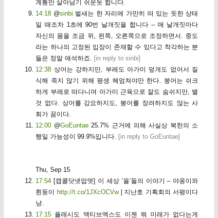
계통만 살아남기 쉬운듯 합니다.
14:18
@
sinbi
벌새는 한 자리에 가만히 떠 있는 듯한 상태
일 때조차 1초에 90번 날개짓을 합니다 – 매 날개짓마다
자신의 몸을 조금 위, 왼쪽, 오른쪽으로 조정하면서. 중도
라는 하나의 고정된 입장이 존재할 수 있다고 착각하는 분
들은 정말 애석하죠.
[
in reply to sinbi
]
12:38
상어는 강하지만, 부레도 아가미 덮개도 없어서 질
식해 죽지 않기 위해 평생 헤엄쳐야만 한다. 붕어는 쉬크
하게 부레로 떠다니며 아가미 근육으로 잘도 숨쉬지만, 별
것 없다. 상어를 강요하지도, 붕어를 장려하지도 않는 사
회가 꿈이다.
12:00
@
GoEuntae
25.7% 근거에 의해 사실상 북한의 소
행일 가능성이 99.9%입니다.
[
in reply to GoEuntae
]
Thu, Sep 15
17:54
[캡콜닷넷업뎃] 이 세상 ‘을’들의 이야기 – 야옹이와
흰둥이
http://t.co/1JXcOCVw
| 지난호 기획회의 서평이다
냥.
17:15
플래시도 액티브엑스도 이젠 뭐 미래가 없다는게