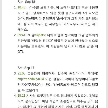
Sun, Sep 18
10:48
나가수를 보면 가끔, 이 노래가 도대체 무슨 내용인
지 조금도 생각해보지 않은 듯한 겉멋리메이크가 나오곤
한다. 정신멀쩡한 장혜진의 ‘술이야’가 그간 가장 뜨악했는
데, 뭘 가득 채워버린 자우림의 ‘가시나무’가 새로운 대표
케이스.
09:41
RT @
skyjets
: 대체 어떻게 생각하면 그걸 광복회가
위안부를 ‘더럽혀 졌다고’ 박물관 건설에 반대했다 식으로
가는지는 모르겠다. 이 사람들아 당시 기사 찾고 말 좀 해
OTL
Sat, Sep 17
21:05
그들간의 임금격차, 갈수록 커진다 (머니투데이)
http://t.co/raJyuJlo
이런 현실이, 각하의 상생이니 C일보
의 자본주의4.0이니 하는 ‘선심좀쓰자’ 레토릭 정도로 해결
될 수 있을리가.
15:21
기자의 트윗계정은 따로 명시하지 않았으면, 매체조
직의 공식입장이 아닌 개인의 소통창구로 봐주는 것이 옳
다. 하지만 그 개인이 하필 기자인 이상, 그쪽 매체에서 기