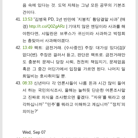
음 속에 있다는 것. 도덕 자체는 그냥 모든 공무의 기본조
건이다.
13:53
“김병욱 PD, 1년 반만에 `지붕킥` 황당결말 사과” (매
경)
http://t.co/Q0ZgARz
| 기대치 않은 엔딩이라 사과를 해
야한다면, 샤밀란은 브루스가 귀신이라 사과하고 박정희
는 총맞아서 사과해야겠다.
13:49
팩트: 금전거래. (수사중인) 주장: 대가성 있다(검)/
없다(변). 주장은 걸러서 듣고, 판단은 팩트로. 금전거래만
도 충분히 문제니 당장 사퇴, 천천히 책임지기, 문제없음
혹은 그 중간 어딘가에서 입장을 가르면 된다. 나머지 일
희일비는 호사취미일 뿐.
08:33
신년마다 각 언론사들이 나름 돈과 시간 많이 들여
서 하는 국민의식조사, 올해는 늘하듯 단순한 여론조사말
고 진짜로 의식을 조사했으면 좋겠다. “‘자유’를 뭐라고 생
각하십니까” “‘민주’를 뭐라고 이해하고 계십니까” “‘정치’의
의미는?”
Wed, Sep 07