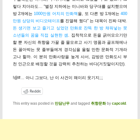
렇다 치더라도… “별장 지하에는 미니바와 당구대를 설치했으며
방 2개에는
1000만원 어치의 만화책
을, 또 다른 방 1개에는
400
만원 상당의 비디오테이프
를 진열해 뒀다” 는 대목이 진짜 대박.
돈 생기면 보고 즐기고 싶었던 만화로 잔뜩 한 방 채워넣는 뭇
소년들의 꿈을 직접 실현한 셈
. 집착적으로 돈을 긁어모으기만
할 뿐 자신의 취향을 가꿀 줄 몰모르고 사기 명품과 골프채에나
돈 꼴아박는 뭇 졸부들에게 경각심을 울릴 만한 문화적 기개라
고나 할까. 이 분의 만화사랑을 높게 사서, 감방은 만화도시 부
천 인근으로 배정할 것을 강력히 추천하는 바다(거짓말이지만).
!@#… 아니 그보다, 난 이 사건이 왜이리 웃기지;;;
Reddit
This entry was posted in
만담난무
and tagged
취향문화
by
capcold
.