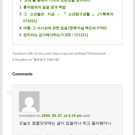
‘모에’를 통해서 기자의 전문성을 생각하다
흉악범죄자 얼굴 공개 떡밥
그 소년들은 지금 – 『소년탐구생활』[기획회의
070201]
여행, 그 서사성에 관한 잡설 [문화저널 백도씨 0706]
판치라는 금지해야하는가 [IZE / 151221]
Trackback URL for this post: https://capcold.net/blog/754/trackback
3 thoughts on “
횡령범의 만화사랑
”
Comments
nomodem
on
2006. 09. 07. at 4:19 pm
said:
오늘도 캡콜닷넷에는 글이 없을까나 하고 들러봤더니.