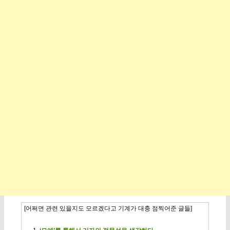
[어쩌면 관련 있을지도 모르겠다고 기계가 대충 점찍어준 글들]