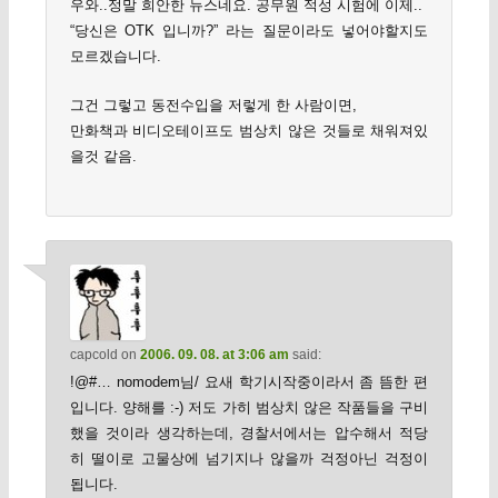
우와..정말 희안한 뉴스네요. 공무원 적성 시험에 이제..
“당신은 OTK 입니까?” 라는 질문이라도 넣어야할지도
모르겠습니다.
그건 그렇고 동전수입을 저렇게 한 사람이면,
만화책과 비디오테이프도 범상치 않은 것들로 채워져있
을것 같음.
capcold
on
2006. 09. 08. at 3:06 am
said:
!@#… nomodem님/ 요새 학기시작중이라서 좀 뜸한 편
입니다. 양해를 :-) 저도 가히 범상치 않은 작품들을 구비
했을 것이라 생각하는데, 경찰서에서는 압수해서 적당
히 떨이로 고물상에 넘기지나 않을까 걱정아닌 걱정이
됩니다.