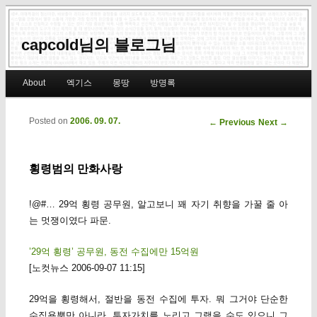
capcold님의 블로그님
Main menu
About
엑기스
몽땅
방명록
Skip to primary content
Skip to secondary content
Posted on
2006. 09. 07.
Post navigation
←
Previous
Next
→
횡령범의 만화사랑
!@#… 29억 횡령 공무원, 알고보니 꽤 자기 취향을 가꿀 줄 아
는 멋쟁이였다 파문.
’29억 횡령’ 공무원, 동전 수집에만 15억원
[노컷뉴스 2006-09-07 11:15]
29억을 횡령해서, 절반을 동전 수집에 투자. 뭐 그거야 단순한
수집욕뿐만 아니라, 투자가치를 노리고 그랬을 수도 있으니 그