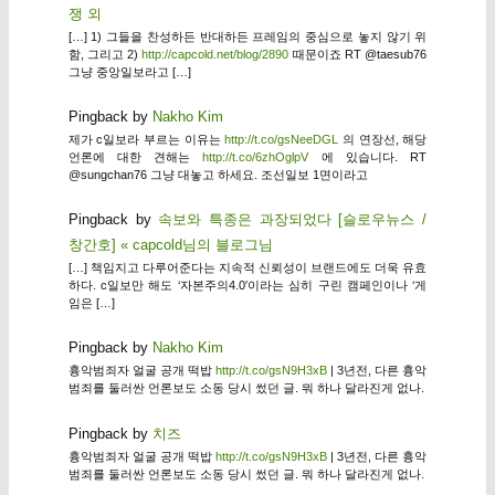
쟁 외
[…] 1) 그들을 찬성하든 반대하든 프레임의 중심으로 놓지 않기 위
함, 그리고 2)
http://capcold.net/blog/2890
때문이죠 RT @taesub76
그냥 중앙일보라고 […]
Pingback by
Nakho Kim
제가 c일보라 부르는 이유는
http://t.co/gsNeeDGL
의 연장선, 해당
언론에 대한 견해는
http://t.co/6zhOglpV
에 있습니다. RT
@sungchan76 그냥 대놓고 하세요. 조선일보 1면이라고
Pingback by
속보와 특종은 과장되었다 [슬로우뉴스 /
창간호] « capcold님의 블로그님
[…] 책임지고 다루어준다는 지속적 신뢰성이 브랜드에도 더욱 유효
하다. c일보만 해도 ‘자본주의4.0′이라는 심히 구린 캠페인이나 ‘게
임은 […]
Pingback by
Nakho Kim
흉악범죄자 얼굴 공개 떡밥
http://t.co/gsN9H3xB
| 3년전, 다른 흉악
범죄를 둘러싼 언론보도 소동 당시 썼던 글. 뭐 하나 달라진게 없나.
Pingback by
치즈
흉악범죄자 얼굴 공개 떡밥
http://t.co/gsN9H3xB
| 3년전, 다른 흉악
범죄를 둘러싼 언론보도 소동 당시 썼던 글. 뭐 하나 달라진게 없나.