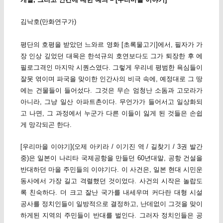
김낙호(만화연구가)
평단의 호평을 받았던 느와르 영화 [초록물고기]에서, 필자가 가
장 인상 깊었던 대목은 한석규의 호연보다도 그가 퇴장한 후 에
필로그격인 마지막 시퀀스였다. 그렇게 우리네 평범한 욕심들이
잘못 엮이며 파국을 맞이한 인간사의 비극 속에, 예정대로 그 땅
에는 건물들이 들어섰다. 그것은 무슨 엄청난 소돔과 고모라가
아니라, 그냥 일산 아파트촌이다. 무언가가 들어서고 일상화되
고 나면, 그 과정에서 누군가 다른 이들이 잃게 된 것들은 손쉽
게 망각되곤 한다.
[우리마을 이야기](오제 아키라 / 이기진 역 / 길찾기 / 3권 발간
중)은 일본이 나리타 국제공항을 만들던 60년대말, 공항 건설을
반대하던 마을 주민들의 이야기다. 이 사건은, 일본 현대 시민운
동사에서 가장 길고 격렬했던 것이었다. 사건의 시작은 놀랍도
록 친숙하다. 더 크고 잘난 국가를 내세우며 커다란 대형 시설
공사를 정치인들이 일방적으로 결정하고, 난데없이 그것을 맞이
하게된 지역의 주민들이 반대를 벌인다. 그러자 정치인들은 공