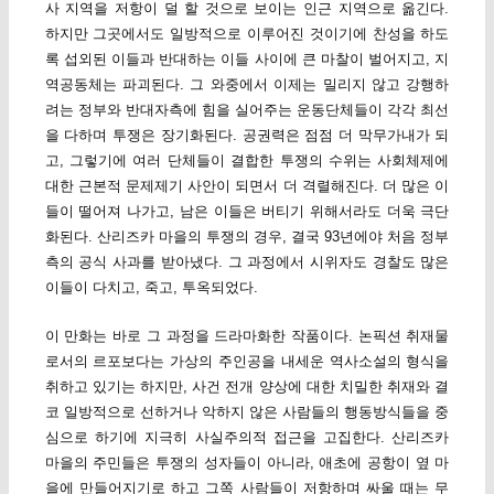
사 지역을 저항이 덜 할 것으로 보이는 인근 지역으로 옮긴다.
하지만 그곳에서도 일방적으로 이루어진 것이기에 찬성을 하도
록 섭외된 이들과 반대하는 이들 사이에 큰 마찰이 벌어지고, 지
역공동체는 파괴된다. 그 와중에서 이제는 밀리지 않고 강행하
려는 정부와 반대자측에 힘을 실어주는 운동단체들이 각각 최선
을 다하며 투쟁은 장기화된다. 공권력은 점점 더 막무가내가 되
고, 그렇기에 여러 단체들이 결합한 투쟁의 수위는 사회체제에
대한 근본적 문제제기 사안이 되면서 더 격렬해진다. 더 많은 이
들이 떨어져 나가고, 남은 이들은 버티기 위해서라도 더욱 극단
화된다. 산리즈카 마을의 투쟁의 경우, 결국 93년에야 처음 정부
측의 공식 사과를 받아냈다. 그 과정에서 시위자도 경찰도 많은
이들이 다치고, 죽고, 투옥되었다.
이 만화는 바로 그 과정을 드라마화한 작품이다. 논픽션 취재물
로서의 르포보다는 가상의 주인공을 내세운 역사소설의 형식을
취하고 있기는 하지만, 사건 전개 양상에 대한 치밀한 취재와 결
코 일방적으로 선하거나 악하지 않은 사람들의 행동방식들을 중
심으로 하기에 지극히 사실주의적 접근을 고집한다. 산리즈카
마을의 주민들은 투쟁의 성자들이 아니라, 애초에 공항이 옆 마
을에 만들어지기로 하고 그쪽 사람들이 저항하며 싸울 때는 무