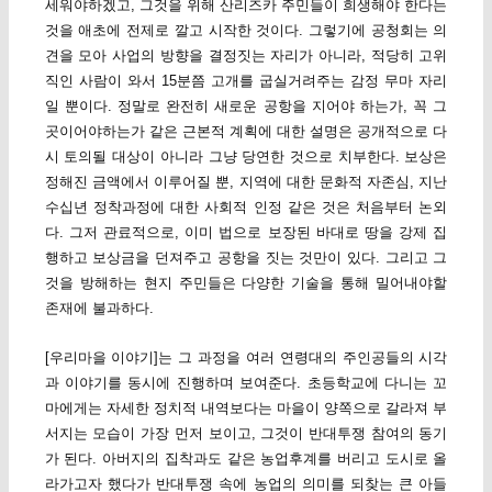
세워야하겠고, 그것을 위해 산리즈카 주민들이 희생해야 한다는
것을 애초에 전제로 깔고 시작한 것이다. 그렇기에 공청회는 의
견을 모아 사업의 방향을 결정짓는 자리가 아니라, 적당히 고위
직인 사람이 와서 15분쯤 고개를 굽실거려주는 감정 무마 자리
일 뿐이다. 정말로 완전히 새로운 공항을 지어야 하는가, 꼭 그
곳이어야하는가 같은 근본적 계획에 대한 설명은 공개적으로 다
시 토의될 대상이 아니라 그냥 당연한 것으로 치부한다. 보상은
정해진 금액에서 이루어질 뿐, 지역에 대한 문화적 자존심, 지난
수십년 정착과정에 대한 사회적 인정 같은 것은 처음부터 논외
다. 그저 관료적으로, 이미 법으로 보장된 바대로 땅을 강제 집
행하고 보상금을 던져주고 공항을 짓는 것만이 있다. 그리고 그
것을 방해하는 현지 주민들은 다양한 기술을 통해 밀어내야할
존재에 불과하다.
[우리마을 이야기]는 그 과정을 여러 연령대의 주인공들의 시각
과 이야기를 동시에 진행하며 보여준다. 초등학교에 다니는 꼬
마에게는 자세한 정치적 내역보다는 마을이 양쪽으로 갈라져 부
서지는 모습이 가장 먼저 보이고, 그것이 반대투쟁 참여의 동기
가 된다. 아버지의 집착과도 같은 농업후계를 버리고 도시로 올
라가고자 했다가 반대투쟁 속에 농업의 의미를 되찾는 큰 아들