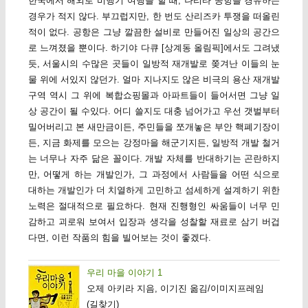
한국에서 해외로 비행기 여행을 할 때, 나리타 공항을 경유하는
경우가 적지 않다. 부끄럽지만, 한 번도 산리즈카 투쟁을 떠올린
적이 없다. 공항은 그냥 깔끔한 설비로 만들어진 일상의 공간으
로 느껴졌을 뿐이다. 하기야 다큐 [상계동 올림픽]에서도 그려냈
듯, 서울시의 수많은 곳들이 일방적 재개발로 쫒겨난 이들의 눈
물 위에 서있지 않던가. 얼마 지나지도 않은 비극의 용산 재개발
구역 역시 그 위에 복합쇼핑몰과 아파트들이 들어서면 그냥 일
상 공간이 될 수있다. 어디 쓸지도 대충 넘어가고 우선 갯벌부터
밀어버리고 본 새만금이든, 주민들을 쪼개놓은 부안 핵폐기장이
든, 지금 화제를 모으는 강정마을 해군기지든, 일방적 개발 철거
는 너무나 자주 닮은 꼴이다. 개발 자체를 반대하기는 곤란하지
만, 어떻게 하는 개발인가, 그 과정에서 사람들을 어떤 식으로
대하는 개발인가 더 치열하게 고민하고 섬세하게 설계하기 위한
노력은 절대적으로 필요하다. 현재 진행형인 싸움들이 너무 민
감하고 괴로워 보여서 입장과 생각을 성찰할 재료로 삼기 버겁
다면, 이런 작품의 힘을 빌어보는 것이 좋겠다.
우리 마을 이야기 1
오제 아키라 지음, 이기진 옮김/이미지프레임
(길찾기)