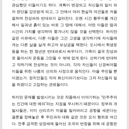
관심했던 이들이기도 하다. 계획이 변경되고 자신들의 일이 되
자 판단을 강요받게 되고, 그 안에서 여러 현실적 여건들로 저울
질하며 찬성파와 반대파가 갈라진다. 오랜 시간 황무지를 개간
해서 일궈낸 흙이 있는 바로 그 땅에 대해서, 어떤 이들은 땀과
시간의 가치를 생각하며 쫒겨나지 않을 것을 선택한다. 하지만
같은 이유에서, 다른 이들은 그간 고생을 생각하기에 자식들에
게는 다른 삶을 살게 하고자 보상금을 택한다. 도시에서 학생운
동을 하는 한 청년은 반대파로서 싸우다가, 가족이 결국 찬성파
로 돌아서자 운동을 그만둘 수 밖에 없게 된다. 선하기에 반대하
고 악하기에 찬성하는 것이 아니라, 각자 자신들이 신경써야할
이들을 위한 나름의 선의와 사정으로 움직인다. 마을 주민들 뿐
이겠는가. 정치인들도 악의 화신이라기보다는 그저 자신들의 일
을 하겠다고 고집하는 관료들이다.
하지만 문제를 발생시키는 것은 작품에서 이야기하는 “민주주의
는 인간에 대한 예의”라는 지점을 무시하기 때문이다. 정부와 개
발사들은, 이미 산리즈카 마을을 밀어버리고 공항을 세운다는
결론을 정해놓은 후 주민과의 대화 같은 것은 요식 행위로 여긴
다. 전후 급격한 성장세에 들어선 조국의 번창을 위해 새 공항은