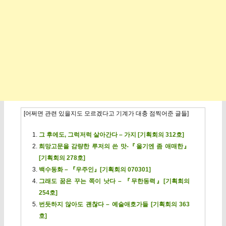
[어쩌면 관련 있을지도 모르겠다고 기계가 대충 점찍어준 글들]
그 후에도, 그럭저럭 살아간다 – 가지 [기획회의 312호]
희망고문을 감량한 루저의 쓴 맛-『울기엔 좀 애매한』
[기획회의 278호]
백수동화 – 『우주인』[기획회의 070301]
그래도 꿈은 꾸는 쪽이 낫다 – 『무한동력』[기획회의
254호]
번듯하지 않아도 괜찮다 – 예술애호가들 [기획회의 363
호]