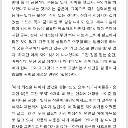
런데 좀 더 근본적인 부분도 있다. 자아를 찾고자, 무언가를 해
보겠다고 나서는 것까지는 좋은데, 그쪽으로 딱히 실력이든 재
능이든 있다는 보장이 전혀 없는 것이다. 신체적 전성기가 걸려
있는 스포츠 쪽의 꿈이라면 두 말할 나위도 없고, 세부 기술과
함께 감성적 재능이 필요한 예술계도 만만치 않다. 특정 분야에
대한 공부, 장사, 서비스봉사 무엇 하나 재능과 노력이 필요하지
않은 것이 없다. 다른 일을 생업으로 추구할 때는 밥벌이를 하느
라 꿈을 추구하지 못하고 있는 것이라고 스스로 변명을 할 수 있
다. 하지만 이제 자아 찾기에 나서겠다며 그간 길을 접는 순간,
바빠진다. 우선 꿈을 되찾거나 아니며 없던 꿈이라도 이제 만들
어야 한다. 그리고 그것이 스스로 표방하는 허세만큼 잘 풀리지
않을때 써먹을 새로운 변명이 필요하다.
[아직 최선을 다하지 않았을 뿐](아오노 슌주 저 / 세미콜론 / 송
치민 역)은 그간 ‘루저’ 소재의 뼈 있는 만화에 애정을 보여준 출
판사다운 선정이 빛나는 작품이다(당연하게도, 번역의 말투부터
식자와 제본까지 성의가 넘친다). 이 작품은 자아찾기를 어쨌든
더 끌고 나가기 위해 필요한 가장 핵심적인 변명을 아예 제목으
로 달고 있다. 작품의 내용은 나이 마흔에 그럭저럭 잘 다니던
회사를 그만두고 만화가가 되겠다는 아저씨 오구라 시즈오의 고