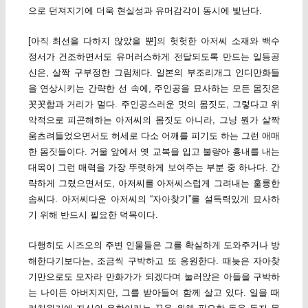
으로 던져지기에 더욱 현실성과 유머감각이 동시에 빛난다.
[아직 최선을 다하지 않았을 뿐]의 헛헛한 아저씨 소재와 백수
정서가 건조하면서도 유머러스하게 전달되도록 만드는 일등공
신은, 살짝 구부정한 그림체다. 일본의 부조리개그 인디만화들
을 연상시키는 간략한 선 속에, 주인공을 묘사하는 모든 몸짓은
꼿꼿함과 거리가 멀다. 주인공스러운 멋의 몸짓도, 그렇다고 위
악적으로 피곤해하는 아저씨의 몸짓도 아니라, 그냥 뭔가 살짝
움츠려들었으면서도 허세로 다소 어깨를 피기도 하는 그런 애매
한 몸짓들이다. 거울 앞에서 옛 교복을 입고 불량아 흉내를 내는
대목이 그런 매력을 가장 뚜렷하게 보여주는 부분 중 하나다. 간
략하게 그렸으면서도, 아저씨를 아저씨스럽게 그려내는 훌륭한
솜씨다. 아저씨다운 아저씨의 “자아찾기”를 설득력있게 묘사하
기 위해 반드시 필요한 덕목이다.
다행히도 시즈오의 주변 인물들은 그를 확실하게 도와주거나 방
해한다기보다는, 조금씩 구박하고 또 응원한다. 때늦은 자아찾
기만으로도 모자라 만화가가 되겠다며 눌러앉은 아들을 구박하
는 나이든 아버지지만, 그를 받아들여 함께 살고 있다. 일을 때