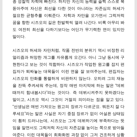
종 성찰적 자학에 빠진다. 하지만 자신의 능력을 슬쩍 스스로 북
돋아주며 자신은 최선을 다한 것이 아니라는 자존심의 허세가
절묘한 균형추를 이뤄준다. 자학과 자만을 오가면서 그럭저럭
꿈을 향한 시즈오의 길은 한발짝씩 열려 나간다. 비록 아무리 봐
도 여전히 최선을 다하기보다는 어딘가 무기력한 면이 있지만
말이다.
시즈오의 허세와 자만처럼, 작품 전반의 분위기 역시 비정한 리
얼리즘과 허망한 개그를 자유롭게 오간다. 아니 그냥 동시에 구
현한다고 보는 것이 적합하다. 시즈오가 작업한 원고를 잡지 편
집자가 퇴짜놓는 대목들이 이런 면을 잘 보여주는데, 편집자는
시즈오의 만화를 통렬하게 비판하지 않는다. 오히려 그의 재능
을 잔뜩 추켜세워 주는데, 정작 매번 마지막에 하는 말은 “데뷔
때까지 힘내봅시다”라는 것이다. 즉 데뷔시켜주지 못하겠다는
말이고, 시즈오 역시 그것이 거절의 의미라는 점을 알고 있다.
“선생님은 매번 가져오는 원고의 장르가 다르군요. 뭐든지 잘 다
루세요”라는 말은 사실은 자기 중점 장르가 없이 어설픈 상태임
이 훤히 드러나는데, 시즈오는 그게 데뷔하기에 부족하다는 뜻
임을 알면서도 그럭저럭 자신의 자존감을 높이는 쪽으로 받아들
여준다. 이런 대목들이 희화화된 과장 없이 그저 건조하게 상황