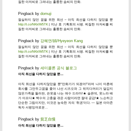
질한 아저씨로 그려내는 훌륭한 솜씨의 만화.
Pingback by
domuji
절실하지 않던 꿈을 위한 최선 – 아직 최선을 다하지 않았을 뿐
http://t.co/NKkIW5TK
| 지난 호 기획회의 서평. 찌질한 아저씨를 찌
질한 아저씨로 그려내는 훌륭한 솜씨의 만화.
Pingback by
강혜연/娟/Hyeyeon Kang
절실하지 않던 꿈을 위한 최선 – 아직 최선을 다하지 않았을 뿐
http://t.co/NKkIW5TK
| 지난 호 기획회의 서평. 찌질한 아저씨를 찌
질한 아저씨로 그려내는 훌륭한 솜씨의 만화.
Pingback by
세미콜론 공식 블로그
아직 최선을 다하지 않았을 뿐…
아직 최선을 다하지않았을 뿐“만화가가 되겠어!”라며 나이 마흔에
회사를 그만두고꿈을 좇아 나선 시즈오와 그 뒤치다꺼리가 달갑지
않은가족을 둘러싼, 쓴웃음 나는 애수 드라마!★ 슬픈데, 웃느라 배
가 아프다★ 백수의 고충을 겪은 사람이라면 절대 공감!★ 느슨하고
단순한 그림이지만, 이것은 능숙한 자의 ‘취권’이다. — 일본 아마존
독자 서평잉여로운…
Pingback by
貧乏自慢
아직 최선을 다하지 않았을 뿐…