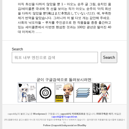
아직 최선을 다하지 않았을 뿐 1 – 아오노 슌주 글 그림, 송치민 옮
김/세미콜론 국내에 첫 선을 보이는 작가 아오노 슌주의 ‘아직 최선
을 다하지 않았을 뿐'(俺はまだ本気出していないだけ). 예, 부족한
제가 번역을 맡았습니다. 그러니까 저 별 다섯 개는 감안해 주세요.
사회의 낙오자들 – 루저를 주인공으로 한 작품들을 종종 출간하고
있는 세미콜론에서 이번엔 핸섬한 것과는 100만 광년은 떨어진 40
대 아저씨가 ……
Search
Search
굳이 구글검색으로 돌려보시려면:
capcold님의 블로그님 은
Wordpress
로 구동됩니다.
capcold식 카피레프트
를 챙깁니다.
RSS구독은 여기
. 메일은
capcold골뱅이capcold.net
.
[주] 캡콜닷넷은 광고스팸만 아니면 의도적으로 덧글과 트랙백을 막거나 삭제하지 않습니다 - 없어졌다면 자동필터링 임시함에 있을겁니
다.
Follow @capcold.bsky.social on BlueSky