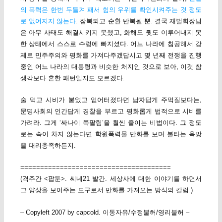
의 폭력은 한번 두들겨 패서 힘의 우위를 확인시켜주는 것 정도
로 없어지지 않는다
. 잠복되고 순환 반복될 뿐. 결국 재벌회장님
은 아무 사태도 해결시키지 못했고, 화해도 뭣도 이루어내지 못
한 상태에서 스스로 수렁에 빠지셨다. 어느 나라에 침공해서 강
제로 민주주의와 평화를 가져다주겠답시고 몇 년째 전쟁을 진행
중인 어느 나라의 대통령과 비슷한 처지인 것으로 보아, 이것 참
생각보다 흔한 패턴일지도 모르겠다.
술 먹고 시비가 붙었고 얻어터졌다면 남자답게 주먹질보다는,
문명사회의 인간답게 경찰을 부르고 평화롭게 법적으로 시비를
가려라. 그게 ‘싸나이 쪽팔림’을 훨씬 줄이는 비법이다. 그 정도
로는 속이 차지 않는다면 학원폭력물 만화를 보며 불타는 욕망
을 대리충족하든지.
======================================
(격주간 <팝툰>. 씨네21 발간. 세상사에 대한 이야기를 하면서
그 양상을 보여주는 도구로서 만화를 가져오는 방식의 칼럼.)
– Copyleft 2007 by capcold. 이동자유/수정불허/영리불허 –