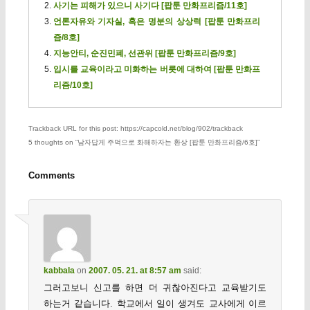
사기는 피해가 있으니 사기다 [팝툰 만화프리즘/11호]
언론자유와 기자실, 혹은 명분의 상상력 [팝툰 만화프리
즘/8호]
지능안티, 순진민폐, 선관위 [팝툰 만화프리즘/9호]
입시를 교육이라고 미화하는 버릇에 대하여 [팝툰 만화프
리즘/10호]
Trackback URL for this post: https://capcold.net/blog/902/trackback
5 thoughts on “
남자답게 주먹으로 화해하자는 환상 [팝툰 만화프리즘/6호]
”
Comments
kabbala
on
2007. 05. 21. at 8:57 am
said:
그러고보니 신고를 하면 더 귀찮아진다고 교육받기도
하는거 같습니다. 학교에서 일이 생겨도 교사에게 이르