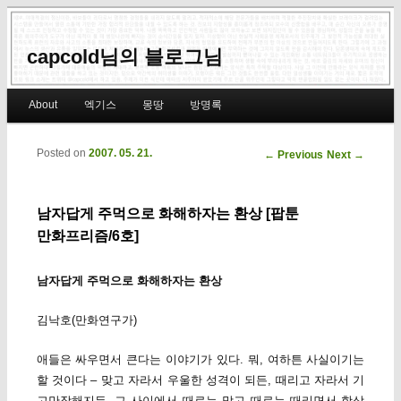
capcold님의 블로그님
Main menu
About
엑기스
몽땅
방명록
Skip to primary content
Skip to secondary content
Posted on
2007. 05. 21.
Post navigation
←
Previous
Next
→
남자답게 주먹으로 화해하자는 환상 [팝툰
만화프리즘/6호]
남자답게 주먹으로 화해하자는 환상
김낙호(만화연구가)
애들은 싸우면서 큰다는 이야기가 있다. 뭐, 여하튼 사실이기는
할 것이다 – 맞고 자라서 우울한 성격이 되든, 때리고 자라서 기
고만장해지든, 그 사이에서 때로는 맞고 때로는 때리면서 항상