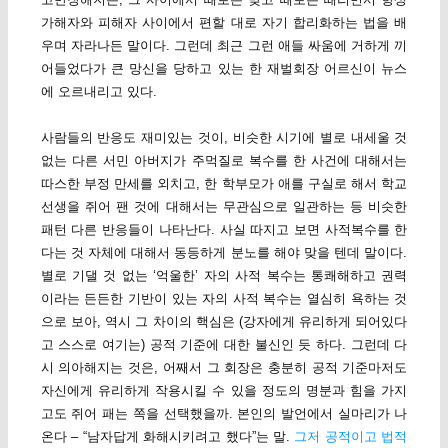
가해자와 피해자 사이에서 편할 대로 자기 합리화하는 법을 배
우며 자라나든 말이다. 그런데 최근 그런 애들 싸움에 거하게 끼
어들었다가 큰 망신을 당하고 있는 한 재벌회장 어르신이 뉴스
에 오르내리고 있다.
사람들의 반응도 재미있는 것이, 비슷한 시기에 별로 내세울 것
없는 다른 서민 아버지가 주먹질로 복수를 한 사건에 대해서는
따스한 부정 만세를 외치고, 한 학부모가 애를 구실로 해서 학교
선생을 쥐어 팬 것에 대해서는 무관심으로 일관하는 등 비슷한
패턴 다른 반응들이 나타난다. 사실 따지고 보면 사적복수를 한
다는 것 자체에 대해서 동등하게 분노를 해야 맞을 텐데 말이다.
별로 기댈 것 없는 ‘억울한’ 자의 사적 복수는 통쾌해하고 권력
이라는 든든한 기반이 있는 자의 사적 복수는 열심히 욕하는 것
으로 보아, 역시 그 차이의 핵심은 (강자에게 유리하게 되어있다
고 스스로 여기는) 공적 기준에 대한 불신인 듯 하다. 그런데 다
시 의아해지는 것은, 어째서 그 회장은 충분히 공적 기준마저도
자신에게 유리하게 작용시킬 수 있을 정도의 명분과 힘을 가지
고도 쥐어 패는 쪽을 선택했을까. 본인의 발언에서 실마리가 나
온다 – “남자답게 화해시키려고 했다”는 말.
그저 공적이고 법적