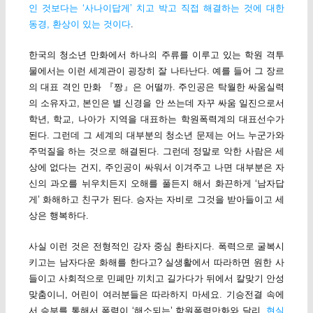
인 것보다는 ‘사나이답게’ 치고 박고 직접 해결하는 것에 대한
동경, 환상이 있는 것이다
.
한국의 청소년 만화에서 하나의 주류를 이루고 있는 학원 격투
물에서는 이런 세계관이 굉장히 잘 나타난다. 예를 들어 그 장르
의 대표 격인 만화 『짱』은 어떨까. 주인공은 탁월한 싸움실력
의 소유자고, 본인은 별 신경을 안 쓰는데 자꾸 싸움 일진으로서
학년, 학교, 나아가 지역을 대표하는 학원폭력계의 대표선수가
된다. 그런데 그 세계의 대부분의 청소년 문제는 어느 누군가와
주먹질을 하는 것으로 해결된다. 그런데 정말로 악한 사람은 세
상에 없다는 건지, 주인공이 싸워서 이겨주고 나면 대부분은 자
신의 과오를 뉘우치든지 오해를 풀든지 해서 화끈하게 ‘남자답
게’ 화해하고 친구가 된다. 승자는 자비로 그것을 받아들이고 세
상은 행복하다.
사실 이런 것은 전형적인 강자 중심 환타지다. 폭력으로 굴복시
키고는 남자다운 화해를 한다고? 실생활에서 따라하면 원한 사
들이고 사회적으로 민폐만 끼치고 길가다가 뒤에서 칼맞기 안성
맞춤이니, 어린이 여러분들은 따라하지 마세요. 기승전결 속에
서 승부를 통해서 폭력이 ‘해소되는’ 학원폭력만화와 달리,
현실