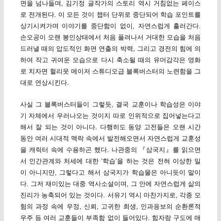
면을 넘나들며, 김기정 글작가의 스토리 역시 거침없는 페이스
로 전개된다. 이 모든 것이 챕터 단위로 중단되어 학습 포인트를
상기시켜가며 이야기를 중단함이 없이, 자연스럽게 흘러간다.
손오공이 오랜 봉인상태에서 처음 풀려나서 거대한 모습을 처음
드러낼 때의 압도적인 화면 연출의 박력, 그리고 경전의 힘에 의
하여 작고 귀여운 모습으로 다시 축소될 때의 유머감각은 영화
로 치자면 헐리웃 메이저 스튜디오급 블록버스터의 노련함을 그
대로 연상시킨다.
사실 그 블록버스터들이 그렇듯, 결국 교훈이나 학습성은 이야
기 자체에서 우러나오는 것이지 따로 인위적으로 집어넣는다고
해서 잘 되는 것이 아니다. 다행히도 동양 고전들은 오랜 시간
동안 여러 시대적 맥락 속에서 발전해오면서 자연스럽게 교훈성
을 캐릭터 속에 수용하곤 했다. 나관중의 『삼국지』를 읽으면
서 인간관계와 처세에 대한 ‘학습’을 하는 것은 전혀 이상한 일
이 아니지만, 그렇다고 해서 삼국지가 학습물은 아니듯이 말이
다. 그저 재미있는 대중 역사소설이며, 그 안에 자연스럽게 삶의
진리가 농축되어 있는 것이다. 서유기 역시 마찬가지로, 각종 모
험의 과정 속에 우정, 신뢰, 고귀한 희생, 인과응보의 순환론적
우주 등 여러 교훈들이 부족함 없이 들어있다. 힘자랑 구도에 매