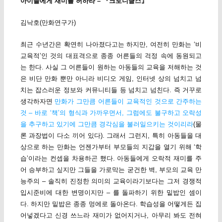
아이들에게 재미를 허하라 – 『크로니클스』
김낙호(만화연구가)
최근 수년간은 확연히 나아졌다고는 하지만, 여전히 만화는 ‘비
교육적’인 것의 대표격으로 종종 어른들의 걱정 속에 동원되고
는 한다. 사실 그 어른들이 원하는 아동들의 교육을 저해하는 것
은 비단 만화 뿐만 아니라 비디오 게임, 인터넷 상의 넘치고 넘
치는 잡스러운 정보와 커뮤니티들 등 넘치고 넘친다. 즉 거꾸로
생각하자면
만화가 그만큼 어른들이 교육적인 것으로 간주하는
것 – 바로 ‘책’의 형식과 가까우면서, 그럼에도 불구하고 오락성
을 추구하고 있기에 그만큼 경각심을 불러일으키는 것이리라
(물
론 과장법이 다소 끼어 있다). 그래서 그런지, 특히 아동들을 대
상으로 하는 만화는 언젠가부터 부모들의 지갑을 열기 위해 ‘학
습’이라는 컨셉을 차용하곤 했다. 아동들에게 오락적 재미를 주
어 승부하고 싶지만 그들을 가로막는 굳건한 벽, 부모의 교육 만
능주의 – 솔직히 진정한 의미의 교육이라기보다는 그저 경쟁적
입시준비에 대한 변명이지만 – 를 돌파하기 위한 밑밥인 셈이
다. 하지만 밑밥은 종종 멍에로 돌아온다. 학습성을 어떻게든 집
어넣겠다고 신경 쓰느라 재미가 없어지거나, 아무리 봐도 전혀