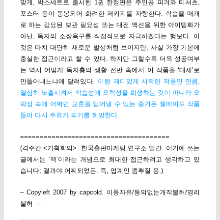
맞게, 박스세트로 출시된 1권 한정판은 주인공 피겨와 티셔츠,
포스터 등이 동봉되어 화려한 패키지를 자랑한다. 학습을 매개
로 하는 강요된 보관 필요성 또는 대전 액션을 위한 아이템화가
아닌, 독자의 소장욕구를 직접적으로 자극하겠다는 행보다. 이
것은 마치 대단히 새로운 발상처럼 보이지만, 사실 가장 기본에
충실한 접근이라고 할 수 있다. 하지만 그럴수록 더욱 성공여부
는 역시 어떻게 독자층의 생활 전반 속에서 이 작품을 ‘대세’로
만들어내느냐에 달려있다.
이왕 재미있게 시작한 작품인 만큼,
열심히 노출시켜서 학습성에 오락성을 희생하는 것이 아니라 오
락성 속에 어쩌면 교훈을 얻어낼 수 있는 즐거운 웰메이드 작품
들이 다시 주류가 되기를 희망한다
.
======================================
(격주간 <기획회의>. 한국출판마케팅 연구소 발간. 여기에 쓰는
글에서는 ‘책’이라는 개념으로 최대한 접근하려고 생각하고 있
습니다; 결과야 어찌되었든. 즉, 업계인 뽐뿌질 용.)
– Copyleft 2007 by capcold. 이동자유/동의없는개작불허/영리
불허 —