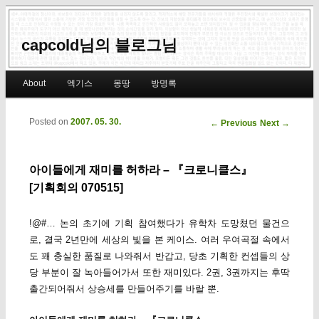
capcold님의 블로그님
Main menu
About
엑기스
몽땅
방명록
Skip to primary content
Skip to secondary content
Posted on
2007. 05. 30.
Post navigation
←
Previous
Next
→
아이들에게 재미를 허하라 – 『크로니클스』
[기획회의 070515]
!@#… 논의 초기에 기획 참여했다가 유학차 도망쳤던 물건으
로, 결국 2년만에 세상의 빛을 본 케이스. 여러 우여곡절 속에서
도 꽤 충실한 품질로 나와줘서 반갑고, 당초 기획한 컨셉들의 상
당 부분이 잘 녹아들어가서 또한 재미있다. 2권, 3권까지는 후딱
출간되어줘서 상승세를 만들어주기를 바랄 뿐.