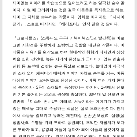
재미없는 이야기를 학습성으로 덮어보려고 하는 얄팍한 술수 말
이다. 이럴 때 그리워지는 것은 결국 아동층을 독자층으로 하는,
재미 그 자체로 승부하는 작품이다. 영화로 따지자면 『나니아
전기』, 소설로 따지자면 『해리포터』 연작 같은 것 말이다.
『크로니클스』(스튜디오 구구/ 거북이북스/1권 발간중)는 바로
그런 지향점을 뚜렷하게 표방하고 첫발을 내딛은 작품이다. 이
작품은 서유기를 원작으로 하여 현대적인 취향의 디자인과 상상
력을 입힌 것인데, 높은 시각적 완성도와 군더더기 없는 연출과
진행 등 포부에 걸맞는 높은 품질로 선보였다. 쓸데없이 자극적
인 소재 없이 캐릭터의 매력과 이야기 자체로 승부를 거는, 아동
대상의 이야기 오락만화로 완성된 것이다. 비록 여러 가지 현대
적 복장이나 SF적 소재들이 등장하기는 하지만, 1권에서 선보
인 기본 줄거리는 의외로 원작에 충실하다. 80년대 말 선보인 허
영만의 『미스터 손』1부 이래로, 서유기라는 이야기가 가지고
있는 매력을 그대로 수용하는 작품은 실로 오래간만이다. 천계
에서 소동을 일으키고 유배된 제천대성 손손(손오공)이 삼짱(삼
장법사)의 수행을 위해 부하로 동원되며, 포악한 저팔계가 또다
른 부하가 되고, 용왕의 아들이 용마가 되어 이들의 탈것이자 팀
의 일원으로 들어온다. 관음보살과 석가여래는 이들의 여정을