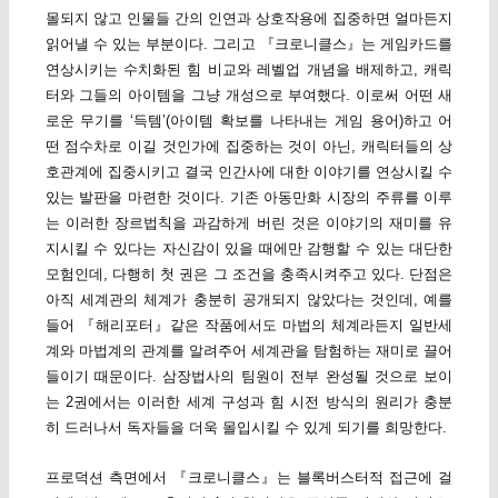
몰되지 않고 인물들 간의 인연과 상호작용에 집중하면 얼마든지
읽어낼 수 있는 부분이다. 그리고 『크로니클스』는 게임카드를
연상시키는 수치화된 힘 비교와 레벨업 개념을 배제하고, 캐릭
터와 그들의 아이템을 그냥 개성으로 부여했다. 이로써 어떤 새
로운 무기를 ‘득템’(아이템 확보를 나타내는 게임 용어)하고 어
떤 점수차로 이길 것인가에 집중하는 것이 아닌, 캐릭터들의 상
호관계에 집중시키고 결국 인간사에 대한 이야기를 연상시킬 수
있는 발판을 마련한 것이다. 기존 아동만화 시장의 주류를 이루
는 이러한 장르법칙을 과감하게 버린 것은 이야기의 재미를 유
지시킬 수 있다는 자신감이 있을 때에만 감행할 수 있는 대단한
모험인데, 다행히 첫 권은 그 조건을 충족시켜주고 있다. 단점은
아직 세계관의 체계가 충분히 공개되지 않았다는 것인데, 예를
들어 『해리포터』같은 작품에서도 마법의 체계라든지 일반세
계와 마법계의 관계를 알려주어 세계관을 탐험하는 재미로 끌어
들이기 때문이다. 삼장법사의 팀원이 전부 완성될 것으로 보이
는 2권에서는 이러한 세계 구성과 힘 시전 방식의 원리가 충분
히 드러나서 독자들을 더욱 몰입시킬 수 있게 되기를 희망한다.
프로덕션 측면에서 『크로니클스』는 블록버스터적 접근에 걸