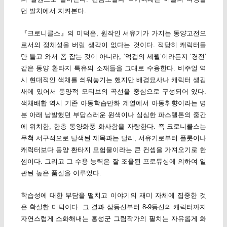
먼 발치에서 지켜본다.
『크로니클스』의 미덕은, 원작인 서유기가 가지는 동양고전으
로서의 정체성을 버릴 생각이 없다는 것이다. 적당히 캐릭터들
만 들고 와서 폼 잡는 것이 아니라, ‘억겁의 세월’이라든지 ‘경전’
같은 동양 환타지 특유의 소재들을 그대로 수용한다. 비주얼 역
시 현대적인 색채를 씌워놓기는 했지만 배경묘사나 캐릭터 생김
새에 있어서 동양적 모티브의 곡선을 중심으로 구성되어 있다.
색채배합 역시 기존 아동학습만화 계열에서 아동취향이라는 명
분 아래 남발했던 부담스러운 원색이나 심심한 파스텔톤의 중간
에 위치한, 한층 동양화풍 화사함을 자랑한다. 즉 크로니클스는
무척 서구적으로 탈색된 제목과는 달리, 서유기로부터 플롯이나
캐릭터보다 동양 환타지 모험물이라는 큰 컨셉을 가져오기로 한
셈이다. 그리고 그 수용 능력은 잘 조율된 프로듀싱에 의하여 일
관된 높은 품질을 이루었다.
학습성에 대한 부담을 떨치고 이야기의 재미 자체에 집중한 것
은 확실한 미덕이다. 그 결과 삼등신부터 8-9등신의 캐릭터까지
자연스럽게 소화해내는 홍성군 그림작가의 필치는 자유롭게 화