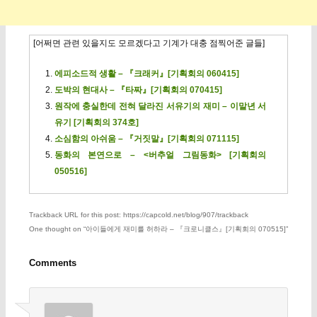
[어쩌면 관련 있을지도 모르겠다고 기계가 대충 점찍어준 글들]
에피소드적 생활 – 『크래커』[기획회의 060415]
도박의 현대사 – 『타짜』[기획회의 070415]
원작에 충실한데 전혀 달라진 서유기의 재미 – 이말년 서
유기 [기획회의 374호]
소심함의 아쉬움 – 『거짓말』[기획회의 071115]
동화의 본연으로 – <버추얼 그림동화> [기획회의
050516]
Trackback URL for this post: https://capcold.net/blog/907/trackback
One thought on “
아이들에게 재미를 허하라 – 『크로니클스』[기획회의 070515]
”
Comments