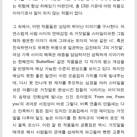
는 위험에 항상 처해있기 마련인데, 총 13편 가운데 어떤 작품도
이야기로서 말이 되지 않는 작품이 없다.
그 속에서, 어떤 작품들은 상당히 뛰어난 이야기를 구사한다. 자
연스럽게 사람 사이의 연애감정 속 거짓말을 스타일리쉬한 그림
체와 평온한 이야기 속에 그려내는 토마의 ‘바보 같은 너’, 혹은
친숙하면서도 유쾌한 허풍으로 일관하는 김진태의 ‘J의 거짓말’,
여성 가족 사이의 해묵은 애증을 담담하지만 섬뜩하게 이야기하
는 한혜연의 ‘Butterflies’ 같은 작품들은 각 작가의 평소 개성을
잘 반영하여 예상 가능한 수준의 완성도를 보이고 있다. 하지만
예상치 못한 좋은 발견이 이런 모음집의 가치를 더욱 빛내주는
데, 다시 못 만나게 된 제자를 추모하는 심경을 여러 스타일을
섞은 아름다운 거짓말로 완성시킨 정철의 ’사라지는 아이‘라든
지 송채성 만화상에 빛나는 신인 조아영의 ’From me, From
you’의 귀여운 서정성이 바로 그렇다. 비록 연출의 만듦새는 다
소 만족하기 힘든 점이 있지만 모음집에서 가장 재미있는 거짓
말을 다루며 밀도 높은 이야기를 한 최덕규의 ‘아빠의 로또’ 역
시 필독 코스다. 이런 잘 된 작품들의 공통점은 역시, 거짓말을
매개로 해서 사람들의 관계를 섬세하게 파고들며 뻔한 교훈적