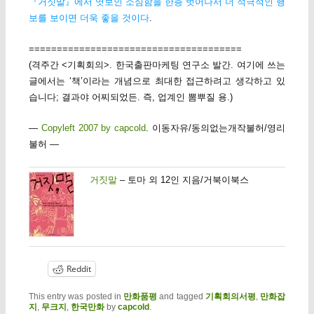
『거짓말』에서 엿보인 소심함을 한층 벗어나서 더 적극적인 행
보를 보이면 더욱 좋을 것이다
.
======================================
(격주간 <기획회의>. 한국출판마케팅 연구소 발간. 여기에 쓰는
글에서는 ‘책’이라는 개념으로 최대한 접근하려고 생각하고 있
습니다; 결과야 어찌되었든. 즉, 업계인 뽐뿌질 용.)
—
Copyleft 2007 by capcold
. 이동자유/동의없는개작불허/영리
불허 —
거짓말
– 토마 외 12인 지음/거북이북스
Reddit
This entry was posted in
만화품평
and tagged
기획회의서평
,
만화잡
지
,
무크지
,
한국만화
by
capcold
.