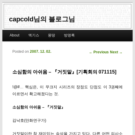
capcold님의 블로그님
Main menu
About
엑기스
몽땅
방명록
Skip to primary content
Skip to secondary content
Posted on
2007. 12. 02.
Post navigation
←
Previous
Next
→
소심함의 아쉬움 – 『거짓말』[기획회의 071115]
!@#… 핵심은, 이 무크지 시리즈의 장점도 단점도 이 3권째에
이르면서 확고해졌다는 것.
소심함의 아쉬움 – 『거짓말』
김낙호(만화연구가)
거짓말이란 참 재미있는 속성을 가지고 있다. 다른 어떤 의사소