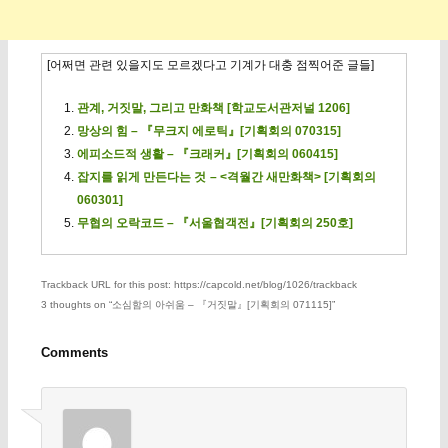
[어쩌면 관련 있을지도 모르겠다고 기계가 대충 점찍어준 글들]
관계, 거짓말, 그리고 만화책 [학교도서관저널 1206]
망상의 힘 – 『무크지 에로틱』[기획회의 070315]
에피소드적 생활 – 『크래커』[기획회의 060415]
잡지를 읽게 만든다는 것 – <격월간 새만화책> [기획회의
060301]
무협의 오락코드 – 『서울협객전』[기획회의 250호]
Trackback URL for this post: https://capcold.net/blog/1026/trackback
3 thoughts on “
소심함의 아쉬움 – 『거짓말』[기획회의 071115]
”
Comments