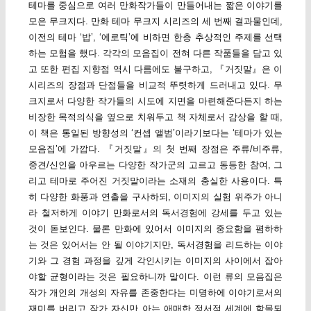
테마를 중심으로 여러 만화작가들이 만들어내는 짧은 이야기를
모은 무크지다. 만화 테마 무크지 시리즈의 세 번째 결과물인데,
이전의 테마 ‘밥’, ‘에로틱’에 비하면 한층 추상적인 주제를 선택
하는 모험을 했다. 각각의 모음집이 전혀 다른 작품들을 담고 있
고 또한 편집 지향점 역시 다름에도 불구하고, 『거짓말』은 이
시리즈의 장점과 단점들을 비교적 뚜렷하게 드러내고 있다. 무
크지로서 다양한 작가들의 시도에 지면을 마련해준다든지 하는
비장한 목적의식을 옆으로 치워두고 책 자체로서 감상을 할 때,
이 책은 통일된 방향성의 ‘컨셉 앨범’이라기보다는 ‘테마가 있는
모음집’에 가깝다. 『거짓말』의 첫 번째 장점은 주류/비주류,
중견/신인을 아우르는 다양한 작가군의 고르고 동등한 참여, 그
리고 테마로 주어진 거짓말이라는 소재의 충실한 사용이다. 특
히 다양한 화풍과 연출을 구사하되, 이미지의 실험 위주가 아니
라 철저하게 이야기 만화로서의 독서경험에 강세를 두고 있는
것이 돋보인다. 물론 만화에 있어서 이미지의 중요함을 폄하하
는 것은 있어서는 안 될 이야기지만, 독서경험을 리드하는 이야
기와 그 경험 과정을 깊게 각인시키는 이미지의 사이에서 잡아
야할 균형이라는 것은 필요하니까 말이다. 이런 류의 모음집은
작가 개인의 개성의 자유를 존중한다는 미명하에 이야기로서의
재미를 버리고 작가 자신만 아는 애매한 정서적 세계에 함몰되